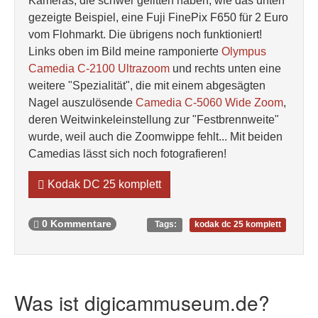
Kameras, die schwer gelitten haben, wie das unten
gezeigte Beispiel, eine Fuji FinePix F650 für 2 Euro
vom Flohmarkt. Die übrigens noch funktioniert!
Links oben im Bild meine ramponierte
Olympus
Camedia C-2100 Ultrazoom
und rechts unten eine
weitere "Spezialität", die mit einem abgesägten
Nagel auszulösende
Camedia C-5060 Wide Zoom
,
deren Weitwinkeleinstellung zur "Festbrennweite"
wurde, weil auch die Zoomwippe fehlt... Mit beiden
Camedias lässt sich noch fotografieren!
Kodak DC 25 komplett
0 Kommentare
Tags:
kodak dc 25 komplett
Was ist digicammuseum.de?