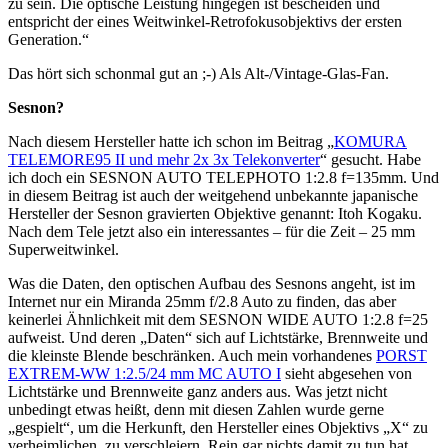
zu sein. Die optische Leistung hingegen ist bescheiden und
entspricht der eines Weitwinkel-Retrofokusobjektivs der ersten
Generation.“
Das hört sich schonmal gut an ;-) Als Alt-/Vintage-Glas-Fan.
Sesnon?
Nach diesem Hersteller hatte ich schon im Beitrag „
KOMURA
TELEMORE95 II und mehr 2x 3x Telekonverter
“ gesucht. Habe
ich doch ein SESNON AUTO TELEPHOTO 1:2.8 f=135mm. Und
in diesem Beitrag ist auch der weitgehend unbekannte japanische
Hersteller der Sesnon gravierten Objektive genannt: Itoh Kogaku.
Nach dem Tele jetzt also ein interessantes – für die Zeit – 25 mm
Superweitwinkel.
Was die Daten, den optischen Aufbau des Sesnons angeht, ist im
Internet nur ein Miranda 25mm f/2.8 Auto zu finden, das aber
keinerlei Ähnlichkeit mit dem SESNON WIDE AUTO 1:2.8 f=25
aufweist. Und deren „Daten“ sich auf Lichtstärke, Brennweite und
die kleinste Blende beschränken. Auch mein vorhandenes
PORST
EXTREM-WW 1:2.5/24 mm MC AUTO I
sieht abgesehen von
Lichtstärke und Brennweite ganz anders aus. Was jetzt nicht
unbedingt etwas heißt, denn mit diesen Zahlen wurde gerne
„gespielt“, um die Herkunft, den Hersteller eines Objektivs „X“ zu
verheimlichen, zu verschleiern. Rein gar nichts damit zu tun hat