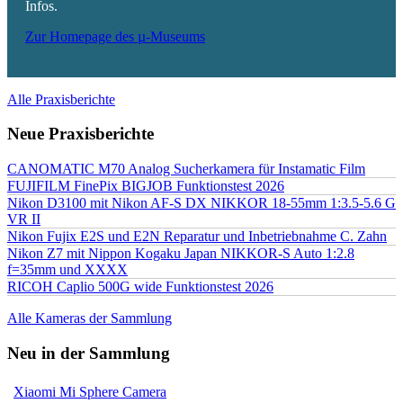
Infos.
Zur Homepage des µ-Museums
Alle Praxisberichte
Neue Praxisberichte
CANOMATIC M70 Analog Sucherkamera für Instamatic Film
FUJIFILM FinePix BIGJOB Funktionstest 2026
Nikon D3100 mit Nikon AF-S DX NIKKOR 18-55mm 1:3.5-5.6 G
VR II
Nikon Fujix E2S und E2N Reparatur und Inbetriebnahme C. Zahn
Nikon Z7 mit Nippon Kogaku Japan NIKKOR-S Auto 1:2.8
f=35mm und XXXX
RICOH Caplio 500G wide Funktionstest 2026
Alle Kameras der Sammlung
Neu in der Sammlung
Xiaomi Mi Sphere Camera