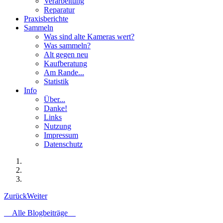
Verarbeitung
Reparatur
Praxisberichte
Sammeln
Was sind alte Kameras wert?
Was sammeln?
Alt gegen neu
Kaufberatung
Am Rande...
Statistik
Info
Über...
Danke!
Links
Nutzung
Impressum
Datenschutz
Zurück
Weiter
Alle Blogbeiträge