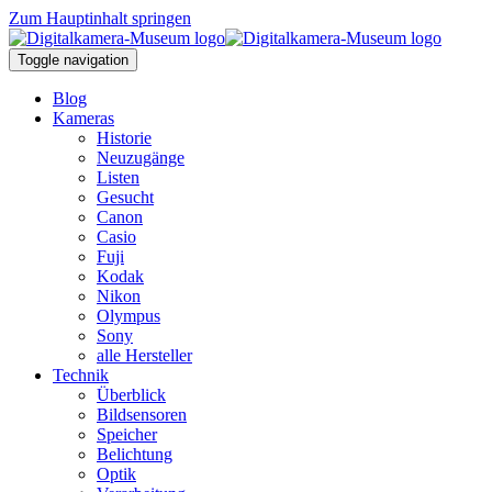
Zum Hauptinhalt springen
Toggle navigation
Blog
Kameras
Historie
Neuzugänge
Listen
Gesucht
Canon
Casio
Fuji
Kodak
Nikon
Olympus
Sony
alle Hersteller
Technik
Überblick
Bildsensoren
Speicher
Belichtung
Optik