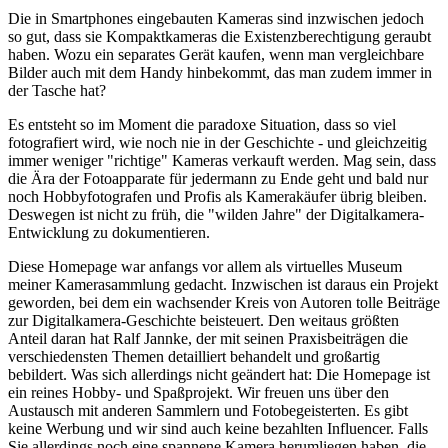
Die in Smartphones eingebauten Kameras sind inzwischen jedoch
so gut, dass sie Kompaktkameras die Existenzberechtigung geraubt
haben. Wozu ein separates Gerät kaufen, wenn man vergleichbare
Bilder auch mit dem Handy hinbekommt, das man zudem immer in
der Tasche hat?
Es entsteht so im Moment die paradoxe Situation, dass so viel
fotografiert wird, wie noch nie in der Geschichte - und gleichzeitig
immer weniger "richtige" Kameras verkauft werden. Mag sein, dass
die Ära der Fotoapparate für jedermann zu Ende geht und bald nur
noch Hobbyfotografen und Profis als Kamerakäufer übrig bleiben.
Deswegen ist nicht zu früh, die "wilden Jahre" der Digitalkamera-
Entwicklung zu dokumentieren.
Diese Homepage war anfangs vor allem als virtuelles Museum
meiner Kamerasammlung gedacht. Inzwischen ist daraus ein Projekt
geworden, bei dem ein wachsender Kreis von Autoren tolle Beiträge
zur Digitalkamera-Geschichte beisteuert. Den weitaus größten
Anteil daran hat Ralf Jannke, der mit seinen Praxisbeiträgen die
verschiedensten Themen detailliert behandelt und großartig
bebildert. Was sich allerdings nicht geändert hat: Die Homepage ist
ein reines Hobby- und Spaßprojekt. Wir freuen uns über den
Austausch mit anderen Sammlern und Fotobegeisterten. Es gibt
keine Werbung und wir sind auch keine bezahlten Influencer. Falls
Sie allerdings noch eine spannene Kamera herumliegen haben, die