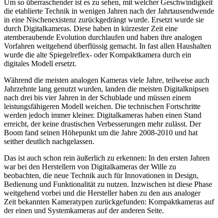
Um so überraschender ist es zu sehen, mit welcher Geschwindigkeit
die etablierte Technik in wenigen Jahren nach der Jahrtausendwende
in eine Nischenexistenz zurückgedrängt wurde. Ersetzt wurde sie
durch Digitalkameras. Diese haben in kürzester Zeit eine
atemberaubende Evolution durchlaufen und haben ihre analogen
Vorfahren weitgehend überflüssig gemacht. In fast allen Haushalten
wurde die alte Spiegelreflex- oder Kompaktkamera durch ein
digitales Modell ersetzt.
Während die meisten analogen Kameras viele Jahre, teilweise auch
Jahrzehnte lang genutzt wurden, landen die meisten Digitalknipsen
nach drei bis vier Jahren in der Schublade und müssen einem
leistungsfähigeren Modell weichen. Die technischen Fortschritte
werden jedoch immer kleiner. Digitalkameras haben einen Stand
erreicht, der keine drastischen Verbesserungen mehr zulässt. Der
Boom fand seinen Höhepunkt um die Jahre 2008-2010 und hat
seither deutlich nachgelassen.
Das ist auch schon rein äußerlich zu erkennen: In den ersten Jahren
war bei den Herstellern von Digitalkameras der Wille zu
beobachten, die neue Technik auch für Innovationen in Design,
Bedienung und Funktionalität zu nutzen. Inzwischen ist diese Phase
weitgehend vorbei und die Hersteller haben zu den aus analoger
Zeit bekannten Kameratypen zurückgefunden: Kompaktkameras auf
der einen und Systemkameras auf der anderen Seite.