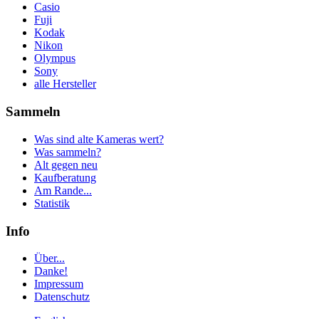
Casio
Fuji
Kodak
Nikon
Olympus
Sony
alle Hersteller
Sammeln
Was sind alte Kameras wert?
Was sammeln?
Alt gegen neu
Kaufberatung
Am Rande...
Statistik
Info
Über...
Danke!
Impressum
Datenschutz