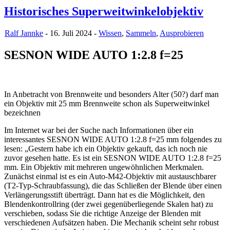
Historisches Superweitwinkelobjektiv
Ralf Jannke
- 16. Juli 2024 -
Wissen
,
Sammeln
,
Ausprobieren
SESNON WIDE AUTO 1:2.8 f=25
In Anbetracht von Brennweite und besonders Alter (50?) darf man
ein Objektiv mit 25 mm Brennweite schon als Superweitwinkel
bezeichnen
Im Internet war bei der Suche nach Informationen über ein
interessantes SESNON WIDE AUTO 1:2.8 f=25 mm folgendes zu
lesen: „Gestern habe ich ein Objektiv gekauft, das ich noch nie
zuvor gesehen hatte. Es ist ein SESNON WIDE AUTO 1:2.8 f=25
mm. Ein Objektiv mit mehreren ungewöhnlichen Merkmalen.
Zunächst einmal ist es ein Auto-M42-Objektiv mit austauschbarer
(T2-Typ-Schraubfassung), die das Schließen der Blende über einen
Verlängerungsstift überträgt. Dann hat es die Möglichkeit, den
Blendenkontrollring (der zwei gegenüberliegende Skalen hat) zu
verschieben, sodass Sie die richtige Anzeige der Blenden mit
verschiedenen Aufsätzen haben. Die Mechanik scheint sehr robust