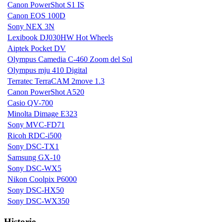
Canon PowerShot S1 IS
Canon EOS 100D
Sony NEX 3N
Lexibook DJ030HW Hot Wheels
Aiptek Pocket DV
Olympus Camedia C-460 Zoom del Sol
Olympus mju 410 Digital
Terratec TerraCAM 2move 1.3
Canon PowerShot A520
Casio QV-700
Minolta Dimage E323
Sony MVC-FD71
Ricoh RDC-i500
Sony DSC-TX1
Samsung GX-10
Sony DSC-WX5
Nikon Coolpix P6000
Sony DSC-HX50
Sony DSC-WX350
Historie