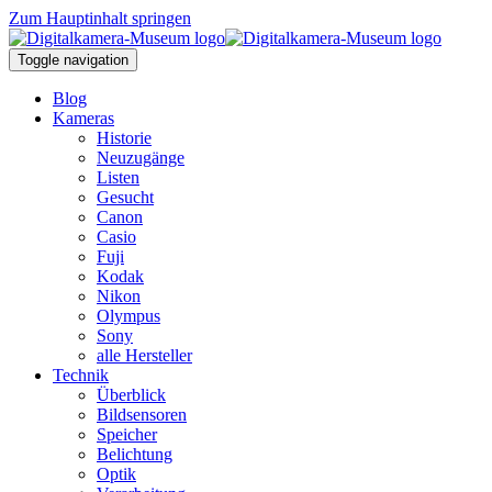
Zum Hauptinhalt springen
Toggle navigation
Blog
Kameras
Historie
Neuzugänge
Listen
Gesucht
Canon
Casio
Fuji
Kodak
Nikon
Olympus
Sony
alle Hersteller
Technik
Überblick
Bildsensoren
Speicher
Belichtung
Optik