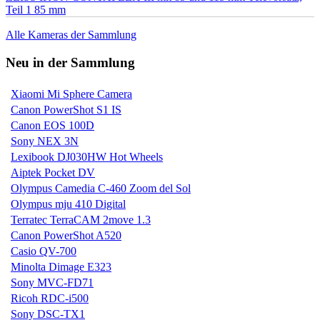
Teil 1 85 mm
Alle Kameras der Sammlung
Neu in der Sammlung
Xiaomi Mi Sphere Camera
Canon PowerShot S1 IS
Canon EOS 100D
Sony NEX 3N
Lexibook DJ030HW Hot Wheels
Aiptek Pocket DV
Olympus Camedia C-460 Zoom del Sol
Olympus mju 410 Digital
Terratec TerraCAM 2move 1.3
Canon PowerShot A520
Casio QV-700
Minolta Dimage E323
Sony MVC-FD71
Ricoh RDC-i500
Sony DSC-TX1