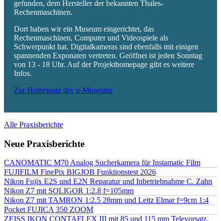
gefunden, dem Hersteller der bekannten Thales-
Rechenmaschinen.
Dort haben wir ein Museum eingerichtet, das
Rechenmaschinen, Computer und Videospiele als
Schwerpunkt hat. Digitalkameras sind ebenfalls mit einigen
spannenden Exponaten vertreten. Geöffnet ist jeden Sonntag
von 13 - 18 Uhr. Auf der Projekthomepage gibt es weitere
Infos.
Zur Homepage des µ-Museums
Alle Praxisberichte
Neue Praxisberichte
CANOMATIC M70 Analog Sucherkamera für Instamatic Film
FUJIFILM FinePix BIGJOB Funktionstest 2026
Nikon Fujix E2S und E2N Reparatur und Inbetriebnahme C. Zahn
Nikon Z7 mit SOLIGOR 1:2.8 f=105mm
Nikon Z7 mit TAMRON 1:2.5 28mm und Leitz Elmar f=9cm 1:4
Pocket FUJICA 350 ZOOM
ZEISS IKON CONTAFLEX III mit 85 und 115 mm Televorsatz,