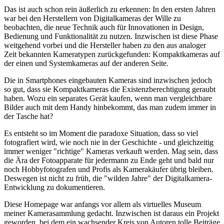
Das ist auch schon rein äußerlich zu erkennen: In den ersten Jahren
war bei den Herstellern von Digitalkameras der Wille zu
beobachten, die neue Technik auch für Innovationen in Design,
Bedienung und Funktionalität zu nutzen. Inzwischen ist diese Phase
weitgehend vorbei und die Hersteller haben zu den aus analoger
Zeit bekannten Kameratypen zurückgefunden: Kompaktkameras auf
der einen und Systemkameras auf der anderen Seite.
Die in Smartphones eingebauten Kameras sind inzwischen jedoch
so gut, dass sie Kompaktkameras die Existenzberechtigung geraubt
haben. Wozu ein separates Gerät kaufen, wenn man vergleichbare
Bilder auch mit dem Handy hinbekommt, das man zudem immer in
der Tasche hat?
Es entsteht so im Moment die paradoxe Situation, dass so viel
fotografiert wird, wie noch nie in der Geschichte - und gleichzeitig
immer weniger "richtige" Kameras verkauft werden. Mag sein, dass
die Ära der Fotoapparate für jedermann zu Ende geht und bald nur
noch Hobbyfotografen und Profis als Kamerakäufer übrig bleiben.
Deswegen ist nicht zu früh, die "wilden Jahre" der Digitalkamera-
Entwicklung zu dokumentieren.
Diese Homepage war anfangs vor allem als virtuelles Museum
meiner Kamerasammlung gedacht. Inzwischen ist daraus ein Projekt
geworden, bei dem ein wachsender Kreis von Autoren tolle Beiträge