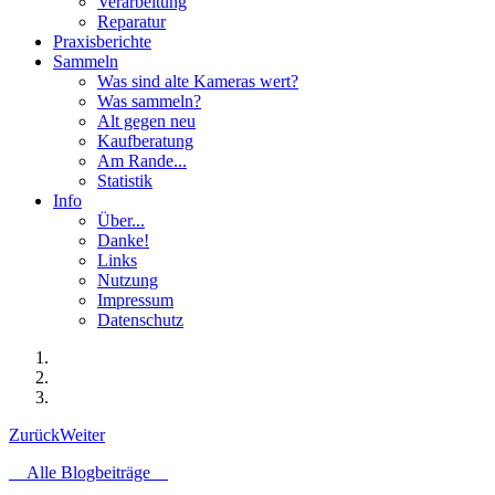
Verarbeitung
Reparatur
Praxisberichte
Sammeln
Was sind alte Kameras wert?
Was sammeln?
Alt gegen neu
Kaufberatung
Am Rande...
Statistik
Info
Über...
Danke!
Links
Nutzung
Impressum
Datenschutz
Zurück
Weiter
Alle Blogbeiträge