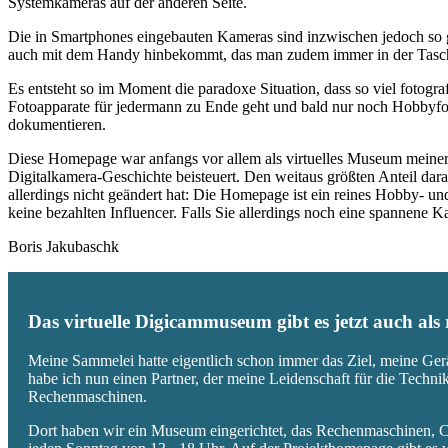
Systemkameras auf der anderen Seite.
Die in Smartphones eingebauten Kameras sind inzwischen jedoch so g
auch mit dem Handy hinbekommt, das man zudem immer in der Tasc
Es entsteht so im Moment die paradoxe Situation, dass so viel fotogra
Fotoapparate für jedermann zu Ende geht und bald nur noch Hobbyfot
dokumentieren.
Diese Homepage war anfangs vor allem als virtuelles Museum meiner
Digitalkamera-Geschichte beisteuert. Den weitaus größten Anteil daran
allerdings nicht geändert hat: Die Homepage ist ein reines Hobby- u
keine bezahlten Influencer. Falls Sie allerdings noch eine spannene
Boris Jakubaschk
Das virtuelle Digicammuseum gibt es jetzt auch al
Meine Sammelei hatte eigentlich schon immer das Ziel, meine Ger
habe ich nun einen Partner, der meine Leidenschaft für die Techn
Rechenmaschinen.
Dort haben wir ein Museum eingerichtet, das Rechenmaschinen, Co