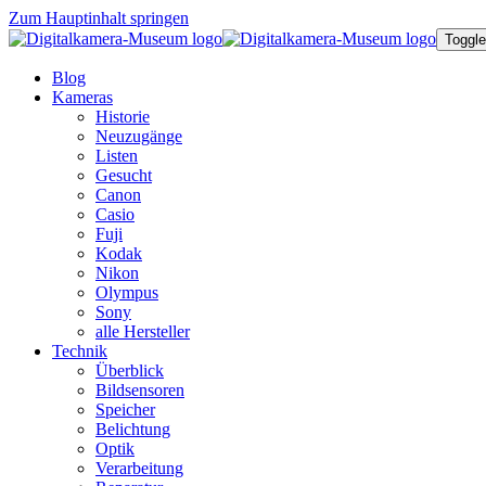
Zum Hauptinhalt springen
Toggle
Blog
Kameras
Historie
Neuzugänge
Listen
Gesucht
Canon
Casio
Fuji
Kodak
Nikon
Olympus
Sony
alle Hersteller
Technik
Überblick
Bildsensoren
Speicher
Belichtung
Optik
Verarbeitung