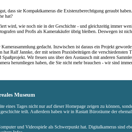
ut, dass sie Kompaktkameras die Existenzberechtigung geraubt haben.
he hat?
fiert wird, wie noch nie in der Geschichte - und gleichzeitig immer we
ografen und Profis als Kamerakäufer übrig bleiben. Deswegen ist nicht
 Kamerasammlung gedacht. Inzwischen ist daraus ein Projekt geworden,
 hat Ralf Jannke, der mit seinen Praxisbeiträgen die verschiedensten T
nd Spaßprojekt. Wir freuen uns über den Austausch mit anderen Sammle
 Kamera herumliegen haben, die Sie nicht mehr brauchen - wir sind imm
s reales Museum
äte eines Tages nicht nur auf dieser Homepage zeigen zu können, sond
ikgeschichte teilt. Außerdem haben wir in Rastatt Büroräume der ehem
mputer und Videospiele als Schwerpunkt hat. Digitalkameras sind eben