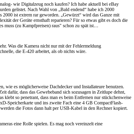
alog- wie Digitalzeug noch kaufen? Ich habe aktuell bei eBay
wurden gelistet. Nach Wahl von „Bald endend“ habe ich 2000
is 2000 ist extrem rar geworden. „Gewürzt“ wird das Ganze mit
xität der Geräte ernsthaft reparieren? Für so etwas gibt es doch die
lles muss (zu Kampfpreisen) raus" schon zu spät ist…
ehr. Was die Kamera nicht nur mit der Fehlermeldung
nelle, die E-420 arbeitet, als ob nichts wäre.
en, wie es möglicherweise Dachdecker und Installateure benutzen.
Zeit dafür, dass das Gewebeband sich sozusagen in Zeitlupe dehnt,
as klebt so penetrant, dass man es beim Entfernen nur stückchenweise
xD-Speicherkarte und ins zweite Fach eine 4 GB CompactFlash-
werden die Fotos dann halt per USB-Kabel in den Rechner kopiert.
meras eine Rolle spielen. Es mag noch vereinzelt eine