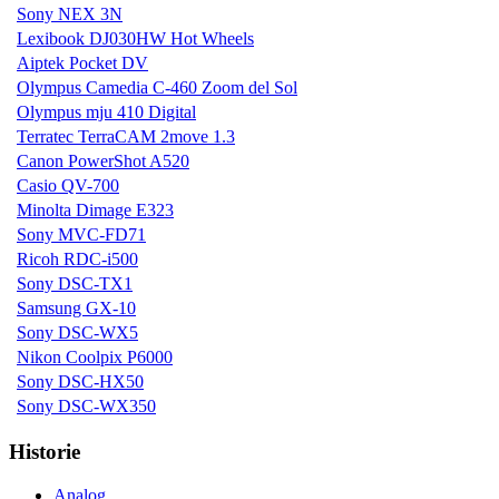
Sony NEX 3N
Lexibook DJ030HW Hot Wheels
Aiptek Pocket DV
Olympus Camedia C-460 Zoom del Sol
Olympus mju 410 Digital
Terratec TerraCAM 2move 1.3
Canon PowerShot A520
Casio QV-700
Minolta Dimage E323
Sony MVC-FD71
Ricoh RDC-i500
Sony DSC-TX1
Samsung GX-10
Sony DSC-WX5
Nikon Coolpix P6000
Sony DSC-HX50
Sony DSC-WX350
Historie
Analog...