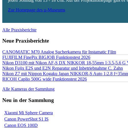
jeden Sonntag von 13 - 18 Uhr. Auf der Projekthomepage gibt es w
Zur Homepage des µ-Museums
Alle Praxisberichte
Neue Praxisberichte
CANOMATIC M70 Analog Sucherkamera für Instamatic Film
FUJIFILM FinePix BIGJOB Funktionstest 2026
Nikon D3100 mit Nikon AF-S DX NIKKOR 18-55mm 1:3.5-5.6 G 
Nikon Fujix E2S und E2N Reparatur und Inbetriebnahme C. Zahn
Nikon Z7 mit Nippon Kogaku Japan NIKKOR-S Auto 1:2.8 f=35
RICOH Caplio 500G wide Funktionstest 2026
Alle Kameras der Sammlung
Neu in der Sammlung
Xiaomi Mi Sphere Camera
Canon PowerShot S1 IS
Canon EOS 100D