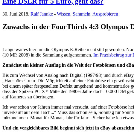
Eine DSLR für 5 Euro, geht das?
30. Juni 2018,
Ralf Jannke
-
Wissen
,
Sammeln
,
Ausprobieren
Zuwachs in der FourThirds 4:3 Olympus Di
Lange war es hier um die Olympus E-Reihe recht still geworden. Na
(10 MP, 2008) in die Sammlung aufgenommen.
Im Praxisbeitrag zur 
Zunächst ein kleiner Ausflug in die Welt der Fotobörsen und eB
Bis zum Wechsel von Analog nach Digital (1997/98) und durch eBay (
„Hausbörse“ rein. Die Möglichkeit auf einer Fotobörse ein gewünscht
bei einem später festgestellten Defekt umgehend und kommentarlos ge
dass der Spitzen-PC XY Mitte der 1980er Jahre doch 10.000 DM gekos
auf Kameras zu übertragen.
Ich war schon vor Jahren immer mal versucht, auf einer Fotobörse he
unverkauft auf dem Tisch..." Muss das schön sein, Sonntag für Sonnt
mitzunehmen. Monat für Monat, Jahr für Jahr... Sicher habe ich etwas
Und ein vergleichbares Bild beginnt sich jetzt in eBay abzuzeich