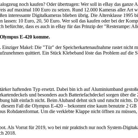
logzeug noch kaufen? Oder übertragen: Wer soll in eBay das ganze An
reis auf maximal 100 Euro zu setzen. Rund 12.000 Kameras aller Art 
n interessante Digitalkameras blieben übrig. Die Altersklasse 1995 b
 lassen: 10 Euro, 20, 50 Euro. Wer soll das kaufen oder bei der Komple
ch befürchte, dass es auch in eBay für das Prinzip der "Resterampe: A
ur Olympus E-420 komme.
Einziger Makel: Die "Tür" der Speicherkartenaufnahme rastet nicht m
fzunehmen quittiert. Ein Stück Klebeband löste das Problem auf die Sch
tärker haftenden Typ ersetzt. Dabei bin ich auf Aluminiumband gestoß
kartendeckels und besonders auch Batteriefachdeckel sorgen über die 
ng hält einfach nicht. Beim Aluband dehnt sich und rutscht nichts. D
 diesem Fall die Olympus E-420 – bekommt eine kaum benutzte 2 GB 
pus Rohdatenformat. Um die verklebte Klappe nicht öffnen zu müssen, 
ot. Als Vorrat für 2019, wo bei mir praktisch nur noch System-Digitaka
ch 2018.