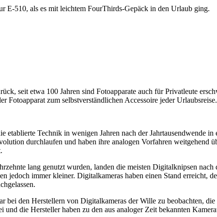
ur E-510, als es mit leichtem FourThirds-Gepäck in den Urlaub ging.
rück, seit etwa 100 Jahren sind Fotoapparate auch für Privatleute ersch
 Fotoapparat zum selbstverständlichen Accessoire jeder Urlaubsreise.
ie etablierte Technik in wenigen Jahren nach der Jahrtausendwende in
volution durchlaufen und haben ihre analogen Vorfahren weitgehend übe
.
hrzehnte lang genutzt wurden, landen die meisten Digitalknipsen nach 
den jedoch immer kleiner. Digitalkameras haben einen Stand erreicht, 
achgelassen.
war bei den Herstellern von Digitalkameras der Wille zu beobachten, d
rbei und die Hersteller haben zu den aus analoger Zeit bekannten Kam