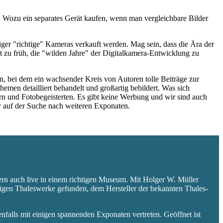
 Wozu ein separates Gerät kaufen, wenn man vergleichbare Bilder
niger "richtige" Kameras verkauft werden. Mag sein, dass die Ära der
 zu früh, die "wilden Jahre" der Digitalkamera-Entwicklung zu
 bei dem ein wachsender Kreis von Autoren tolle Beiträge zur
hemen detailliert behandelt und großartig bebildert. Was sich
rn und Fotobegeisterten. Es gibt keine Werbung und wir sind auch
er auf der Suche nach weiteren Exponaten.
ern auch live in einem richtigen Museum. Mit Holger W. Müller
aligen Thaleswerke gefunden, dem Hersteller der bekannten Thales-
falls mit einigen spannenden Exponaten vertreten. Geöffnet ist