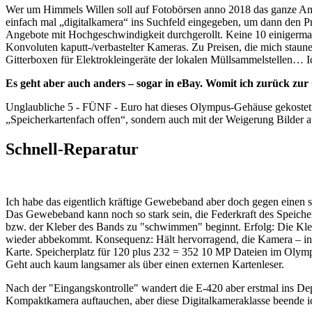
Wer um Himmels Willen soll auf Fotobörsen anno 2018 das ganze Ana
einfach mal „digitalkamera“ ins Suchfeld eingegeben, um dann den P
Angebote mit Hochgeschwindigkeit durchgerollt. Keine 10 einigermaße
Konvoluten kaputt-/verbastelter Kameras. Zu Preisen, die mich staunen
Gitterboxen für Elektrokleingeräte der lokalen Müllsammelstellen… I
Es geht aber auch anders – sogar in eBay. Womit ich zurück z
Unglaubliche 5 - FÜNF - Euro hat dieses Olympus-Gehäuse gekostet. 
„Speicherkartenfach offen“, sondern auch mit der Weigerung Bilder au
Schnell-Reparatur
Ich habe das eigentlich kräftige Gewebeband aber doch gegen einen s
Das Gewebeband kann noch so stark sein, die Federkraft des Speicher
bzw. der Kleber des Bands zu "schwimmen" beginnt. Erfolg: Die Klebu
wieder abbekommt. Konsequenz: Hält hervorragend, die Kamera – in
Karte. Speicherplatz für 120 plus 232 = 352 10 MP Dateien im Olym
Geht auch kaum langsamer als über einen externen Kartenleser.
Nach der "Eingangskontrolle" wandert die E-420 aber erstmal ins Dep
Kompaktkamera auftauchen, aber diese Digitalkameraklasse beende i