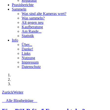
Reparatur
Praxisberichte
Sammeln
Was sind alte Kameras wert?
Was sammeln?
Alt gegen neu
Kaufberatung
Am Rande...
Statistik
Info
Über...
Danke!
Links
Nutzung
Impressum
Datenschutz
Zurück
Weiter
Alle Blogbeiträge