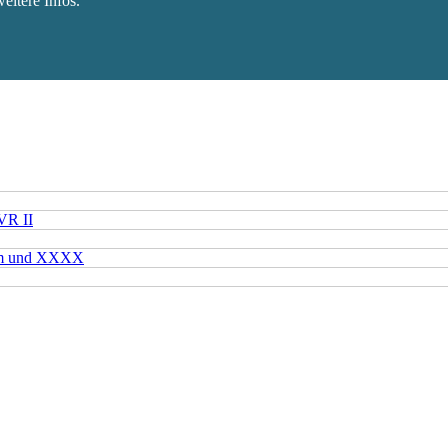
eitere Infos.
VR II
mm und XXXX