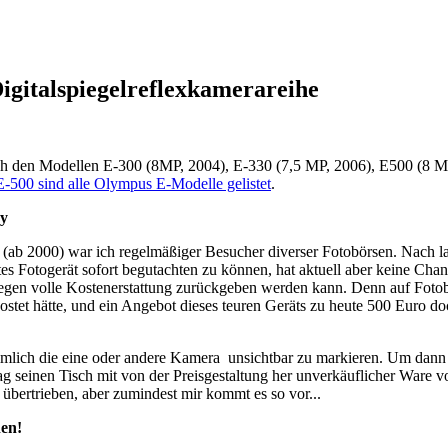
gitalspiegelreflexkamerareihe
ch den Modellen E-300 (8MP, 2004), E-330 (7,5 MP, 2006), E500 (8 M
E-500 sind alle Olympus E-Modelle gelistet
.
ay
ab 2000) war ich regelmäßiger Besucher diverser Fotobörsen. Nach lan
es Fotogerät sofort begutachten zu können, hat aktuell aber keine Cha
gen volle Kostenerstattung zurückgeben werden kann. Denn auf Fotobör
tet hätte, und ein Angebot dieses teuren Geräts zu heute 500 Euro do
imlich die eine oder andere Kamera unsichtbar zu markieren. Um dann J
ag seinen Tisch mit von der Preisgestaltung her unverkäuflicher Ware
 übertrieben, aber zumindest mir kommt es so vor...
nen!