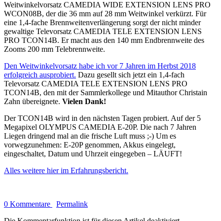
Weitwinkelvorsatz CAMEDIA WIDE EXTENSION LENS PRO
WCON08B, der die 36 mm auf 28 mm Weitwinkel verkürzt. Für
eine 1,4-fache Brennweitenverlängerung sorgt der nicht minder
gewaltige Televorsatz CAMEDIA TELE EXTENSION LENS
PRO TCON14B. Er macht aus den 140 mm Endbrennweite des
Zooms 200 mm Telebrennweite.
Den Weitwinkelvorsatz habe ich vor 7 Jahren im Herbst 2018
erfolgreich ausprobiert.
Dazu gesellt sich jetzt ein 1,4-fach
Televorsatz CAMEDIA TELE EXTENSION LENS PRO
TCON14B, den mit der Sammlerkollege und Mitauthor Christain
Zahn übereignete.
Vielen Dank!
Der TCON14B wird in den nächsten Tagen probiert. Auf der 5
Megapixel OLYMPUS CAMEDIA E-20P. Die nach 7 Jahren
Liegen dringend mal an die frische Luft muss ;-) Um es
vorwegzunehmen: E-20P genommen, Akkus eingelegt,
eingeschaltet, Datum und Uhrzeit eingegeben – LÄUFT!
Alles weitere hier im Erfahrungsbericht.
0 Kommentare
Permalink
Die Kommentarfunktion ist für diesen Artikel deaktiviert.