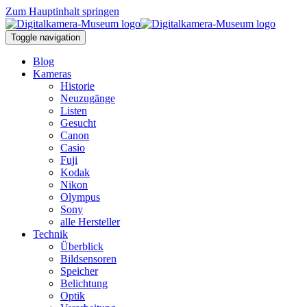
Zum Hauptinhalt springen
Toggle navigation
Blog
Kameras
Historie
Neuzugänge
Listen
Gesucht
Canon
Casio
Fuji
Kodak
Nikon
Olympus
Sony
alle Hersteller
Technik
Überblick
Bildsensoren
Speicher
Belichtung
Optik