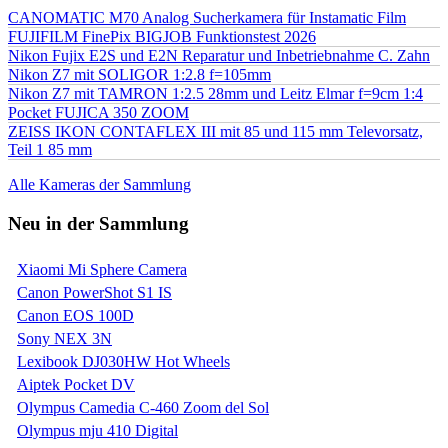
CANOMATIC M70 Analog Sucherkamera für Instamatic Film
FUJIFILM FinePix BIGJOB Funktionstest 2026
Nikon Fujix E2S und E2N Reparatur und Inbetriebnahme C. Zahn
Nikon Z7 mit SOLIGOR 1:2.8 f=105mm
Nikon Z7 mit TAMRON 1:2.5 28mm und Leitz Elmar f=9cm 1:4
Pocket FUJICA 350 ZOOM
ZEISS IKON CONTAFLEX III mit 85 und 115 mm Televorsatz,
Teil 1 85 mm
Alle Kameras der Sammlung
Neu in der Sammlung
Xiaomi Mi Sphere Camera
Canon PowerShot S1 IS
Canon EOS 100D
Sony NEX 3N
Lexibook DJ030HW Hot Wheels
Aiptek Pocket DV
Olympus Camedia C-460 Zoom del Sol
Olympus mju 410 Digital