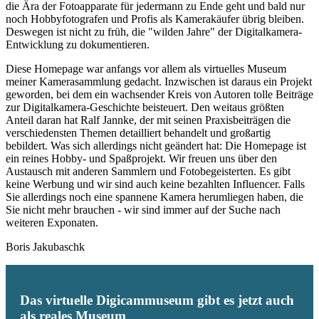
die Ära der Fotoapparate für jedermann zu Ende geht und bald nur
noch Hobbyfotografen und Profis als Kamerakäufer übrig bleiben.
Deswegen ist nicht zu früh, die "wilden Jahre" der Digitalkamera-
Entwicklung zu dokumentieren.
Diese Homepage war anfangs vor allem als virtuelles Museum
meiner Kamerasammlung gedacht. Inzwischen ist daraus ein Projekt
geworden, bei dem ein wachsender Kreis von Autoren tolle Beiträge
zur Digitalkamera-Geschichte beisteuert. Den weitaus größten
Anteil daran hat Ralf Jannke, der mit seinen Praxisbeiträgen die
verschiedensten Themen detailliert behandelt und großartig
bebildert. Was sich allerdings nicht geändert hat: Die Homepage ist
ein reines Hobby- und Spaßprojekt. Wir freuen uns über den
Austausch mit anderen Sammlern und Fotobegeisterten. Es gibt
keine Werbung und wir sind auch keine bezahlten Influencer. Falls
Sie allerdings noch eine spannene Kamera herumliegen haben, die
Sie nicht mehr brauchen - wir sind immer auf der Suche nach
weiteren Exponaten.
Boris Jakubaschk
Das virtuelle Digicammuseum gibt es jetzt auch
als reales Museum