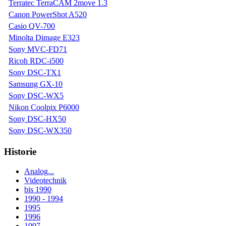
Terratec TerraCAM 2move 1.3
Canon PowerShot A520
Casio QV-700
Minolta Dimage E323
Sony MVC-FD71
Ricoh RDC-i500
Sony DSC-TX1
Samsung GX-10
Sony DSC-WX5
Nikon Coolpix P6000
Sony DSC-HX50
Sony DSC-WX350
Historie
Analog...
Videotechnik
bis 1990
1990 - 1994
1995
1996
1997