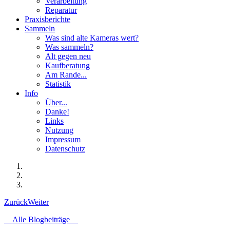
Verarbeitung
Reparatur
Praxisberichte
Sammeln
Was sind alte Kameras wert?
Was sammeln?
Alt gegen neu
Kaufberatung
Am Rande...
Statistik
Info
Über...
Danke!
Links
Nutzung
Impressum
Datenschutz
Zurück
Weiter
Alle Blogbeiträge