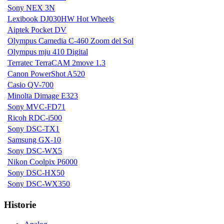
Sony NEX 3N
Lexibook DJ030HW Hot Wheels
Aiptek Pocket DV
Olympus Camedia C-460 Zoom del Sol
Olympus mju 410 Digital
Terratec TerraCAM 2move 1.3
Canon PowerShot A520
Casio QV-700
Minolta Dimage E323
Sony MVC-FD71
Ricoh RDC-i500
Sony DSC-TX1
Samsung GX-10
Sony DSC-WX5
Nikon Coolpix P6000
Sony DSC-HX50
Sony DSC-WX350
Historie