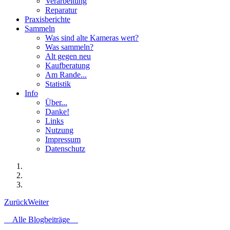
Verarbeitung
Reparatur
Praxisberichte
Sammeln
Was sind alte Kameras wert?
Was sammeln?
Alt gegen neu
Kaufberatung
Am Rande...
Statistik
Info
Über...
Danke!
Links
Nutzung
Impressum
Datenschutz
Zurück
Weiter
Alle Blogbeiträge