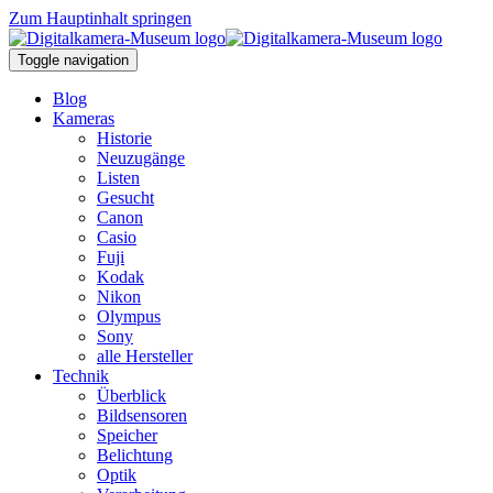
Zum Hauptinhalt springen
Toggle navigation
Blog
Kameras
Historie
Neuzugänge
Listen
Gesucht
Canon
Casio
Fuji
Kodak
Nikon
Olympus
Sony
alle Hersteller
Technik
Überblick
Bildsensoren
Speicher
Belichtung
Optik