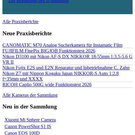
Zur Homepage des µ-Museums
Alle Praxisberichte
Neue Praxisberichte
CANOMATIC M70 Analog Sucherkamera für Instamatic Film
FUJIFILM FinePix BIGJOB Funktionstest 2026
Nikon D3100 mit Nikon AF-S DX NIKKOR 18-55mm 1:3.5-5.6 G
VR II
Nikon Fujix E2S und E2N Reparatur und Inbetriebnahme C. Zahn
Nikon Z7 mit Nippon Kogaku Japan NIKKOR-S Auto 1:2.8
f=35mm und XXXX
RICOH Caplio 500G wide Funktionstest 2026
Alle Kameras der Sammlung
Neu in der Sammlung
Xiaomi Mi Sphere Camera
Canon PowerShot S1 IS
Canon EOS 100D