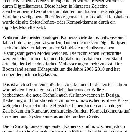
in eine Nischenexistenz zurückgedrängt wurde. Ersetzt wurde sie
durch Digitalkameras. Diese haben in kürzester Zeit eine
atemberaubende Evolution durchlaufen und haben ihre analogen
Vorfahren weitgehend überflüssig gemacht. In fast allen Haushalten
wurde die alte Spiegelreflex- oder Kompaktkamera durch ein
digitales Modell ersetzt.
Während die meisten analogen Kameras viele Jahre, teilweise auch
Jahrzehnte lang genutzt wurden, landen die meisten Digitalknipsen
nach drei bis vier Jahren in der Schublade und müssen einem
leistungsfähigeren Modell weichen. Die technischen Fortschritte
werden jedoch immer kleiner. Digitalkameras haben einen Stand
erreicht, der keine drastischen Verbesserungen mehr zulässt. Der
Boom fand seinen Höhepunkt um die Jahre 2008-2010 und hat
seither deutlich nachgelassen.
Das ist auch schon rein äußerlich zu erkennen: In den ersten Jahren
war bei den Herstellern von Digitalkameras der Wille zu
beobachten, die neue Technik auch für Innovationen in Design,
Bedienung und Funktionalität zu nutzen. Inzwischen ist diese Phase
weitgehend vorbei und die Hersteller haben zu den aus analoger
Zeit bekannten Kameratypen zurückgefunden: Kompaktkameras auf
der einen und Systemkameras auf der anderen Seite.
Die in Smartphones eingebauten Kameras sind inzwischen jedoch
so gut, dass sie Kompaktkameras die Existenzberechtigung geraubt