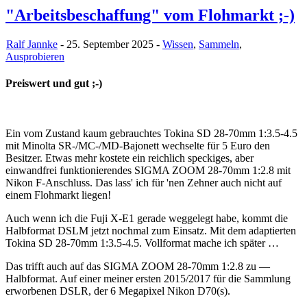
"Arbeitsbeschaffung" vom Flohmarkt ;-)
Ralf Jannke
- 25. September 2025 -
Wissen
,
Sammeln
,
Ausprobieren
Preiswert und gut ;-)
Ein vom Zustand kaum gebrauchtes Tokina SD 28-70mm 1:3.5-4.5
mit Minolta SR-/MC-/MD-Bajonett wechselte für 5 Euro den
Besitzer. Etwas mehr kostete ein reichlich speckiges, aber
einwandfrei funktionierendes SIGMA ZOOM 28-70mm 1:2.8 mit
Nikon F-Anschluss. Das lass' ich für 'nen Zehner auch nicht auf
einem Flohmarkt liegen!
Auch wenn ich die Fuji X-E1 gerade weggelegt habe, kommt die
Halbformat DSLM jetzt nochmal zum Einsatz. Mit dem adaptierten
Tokina SD 28-70mm 1:3.5-4.5. Vollformat mache ich später …
Das trifft auch auf das SIGMA ZOOM 28-70mm 1:2.8 zu —
Halbformat. Auf einer meiner ersten 2015/2017 für die Sammlung
erworbenen DSLR, der 6 Megapixel Nikon D70(s).