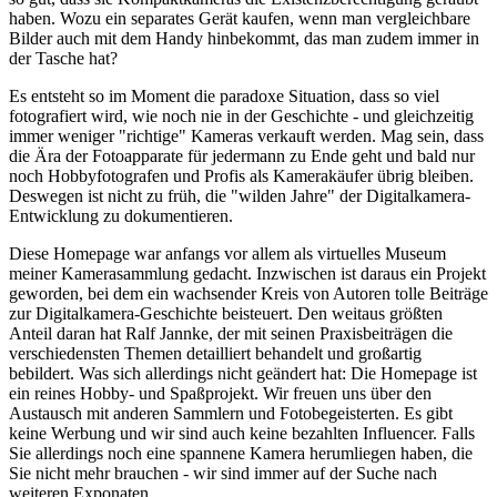
haben. Wozu ein separates Gerät kaufen, wenn man vergleichbare
Bilder auch mit dem Handy hinbekommt, das man zudem immer in
der Tasche hat?
Es entsteht so im Moment die paradoxe Situation, dass so viel
fotografiert wird, wie noch nie in der Geschichte - und gleichzeitig
immer weniger "richtige" Kameras verkauft werden. Mag sein, dass
die Ära der Fotoapparate für jedermann zu Ende geht und bald nur
noch Hobbyfotografen und Profis als Kamerakäufer übrig bleiben.
Deswegen ist nicht zu früh, die "wilden Jahre" der Digitalkamera-
Entwicklung zu dokumentieren.
Diese Homepage war anfangs vor allem als virtuelles Museum
meiner Kamerasammlung gedacht. Inzwischen ist daraus ein Projekt
geworden, bei dem ein wachsender Kreis von Autoren tolle Beiträge
zur Digitalkamera-Geschichte beisteuert. Den weitaus größten
Anteil daran hat Ralf Jannke, der mit seinen Praxisbeiträgen die
verschiedensten Themen detailliert behandelt und großartig
bebildert. Was sich allerdings nicht geändert hat: Die Homepage ist
ein reines Hobby- und Spaßprojekt. Wir freuen uns über den
Austausch mit anderen Sammlern und Fotobegeisterten. Es gibt
keine Werbung und wir sind auch keine bezahlten Influencer. Falls
Sie allerdings noch eine spannene Kamera herumliegen haben, die
Sie nicht mehr brauchen - wir sind immer auf der Suche nach
weiteren Exponaten.