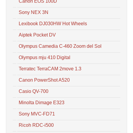
Canon EOS 100D
Sony NEX 3N
Lexibook DJ030HW Hot Wheels
Aiptek Pocket DV
Olympus Camedia C-460 Zoom del Sol
Olympus mju 410 Digital
Terratec TerraCAM 2move 1.3
Canon PowerShot A520
Casio QV-700
Minolta Dimage E323
Sony MVC-FD71
Ricoh RDC-i500