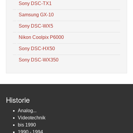
Sony DSC-TX1
Samsung GX-10
Sony DSC-WX5
Nikon Coolpix P6000
Sony DSC-HX50
Sony DSC-WX350
Historie
Analog...
Videotechnik
bis 1990
1990 - 1994