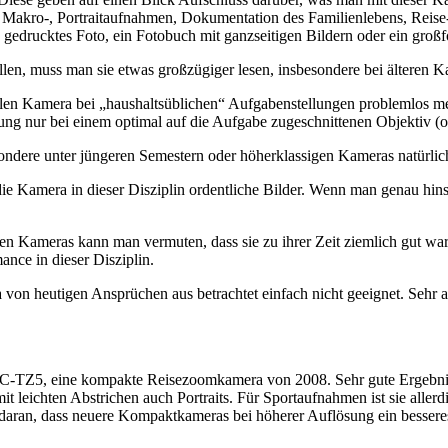
Makro-, Portraitaufnahmen, Dokumentation des Familienlebens, Reise-, S
edrucktes Foto, ein Fotobuch mit ganzseitigen Bildern oder ein großfo
n, muss man sie etwas großzügiger lesen, insbesondere bei älteren Kam
ellen Kamera bei „haushaltsüblichen“ Aufgabenstellungen problemlos mess
g nur bei einem optimal auf die Aufgabe zugeschnittenen Objektiv (o
sondere unter jüngeren Semestern oder höherklassigen Kameras natürlic
e Kamera in dieser Disziplin ordentliche Bilder. Wenn man genau hinsch
en Kameras kann man vermuten, dass sie zu ihrer Zeit ziemlich gut war. 
ance in dieser Disziplin.
a von heutigen Ansprüchen aus betrachtet einfach nicht geeignet. Sehr 
-TZ5, eine kompakte Reisezoomkamera von 2008. Sehr gute Ergebnisse 
 leichten Abstrichen auch Portraits. Für Sportaufnahmen ist sie allerd
gt daran, dass neuere Kompaktkameras bei höherer Auflösung ein besse