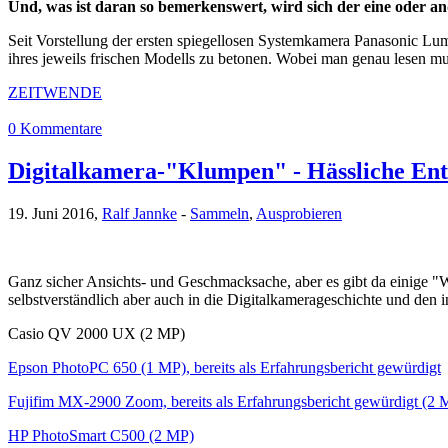
Und, was ist daran so bemerkenswert, wird sich der eine oder a
Seit Vorstellung der ersten spiegellosen Systemkamera Panasonic Lu
ihres jeweils frischen Modells zu betonen. Wobei man genau lesen mus
ZEITWENDE
0 Kommentare
Digitalkamera-"Klumpen" - Hässliche Ent
19. Juni 2016,
Ralf Jannke
-
Sammeln
,
Ausprobieren
Ganz sicher Ansichts- und Geschmacksache, aber es gibt da einige "
selbstverständlich aber auch in die Digitalkamerageschichte und den
Casio QV 2000 UX (2 MP)
Epson PhotoPC 650 (1 MP), bereits als Erfahrungsbericht gewürdigt
Fujifim MX-2900 Zoom, bereits als Erfahrungsbericht gewürdigt (2 
HP PhotoSmart C500 (2 MP)