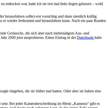
 entlocken war, hatte ich sie erst mal links liegen gelassen – wohl
r herausfahren sollte) erst vorsichtig und dann ziemlich kräftig
ss er wieder freikommt und herausfahren kann. Nach ein paar Runden
gende Geräusche, die sich aber nach mehrmaligem Aus- und
ahr 2000 jetzt ausprobieren. Einen Eintrag in der
Datenbank
habe
le eingeben, die sie früher mal hatten. Oder aber sie haben eine
nd sein: Bei jeder Kamerabeschreibung im Menü „Kameras“ gibt es
amera auch heute noch anfangen kann. In der ersten Zeile zeigen