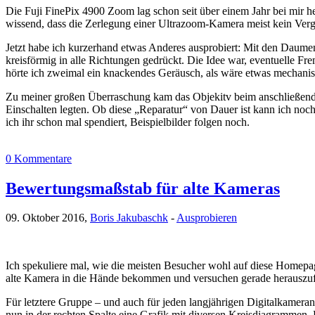
Die Fuji FinePix 4900 Zoom lag schon seit über einem Jahr bei mir he
wissend, dass die Zerlegung einer Ultrazoom-Kamera meist kein Verg
Jetzt habe ich kurzerhand etwas Anderes ausprobiert: Mit den Daumen a
kreisförmig in alle Richtungen gedrückt. Die Idee war, eventuelle
hörte ich zweimal ein knackendes Geräusch, als wäre etwas mechanisc
Zu meiner großen Überraschung kam das Objekitv beim anschließende
Einschalten legten. Ob diese „Reparatur“ von Dauer ist kann ich noc
ich ihr schon mal spendiert, Beispielbilder folgen noch.
0 Kommentare
Bewertungsmaßstab für alte Kameras
09. Oktober 2016,
Boris Jakubaschk
-
Ausprobieren
Ich spekuliere mal, wie die meisten Besucher wohl auf diese Homepa
alte Kamera in die Hände bekommen und versuchen gerade herauszuf
Für letztere Gruppe – und auch für jeden langjährigen Digitalkamer
nun in der rechten Spalte eine Grafik mit diversen Kreisdiagrammen.