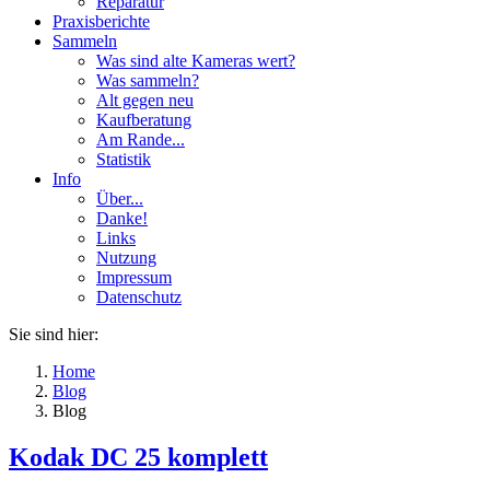
Reparatur
Praxisberichte
Sammeln
Was sind alte Kameras wert?
Was sammeln?
Alt gegen neu
Kaufberatung
Am Rande...
Statistik
Info
Über...
Danke!
Links
Nutzung
Impressum
Datenschutz
Sie sind hier:
Home
Blog
Blog
Kodak DC 25 komplett