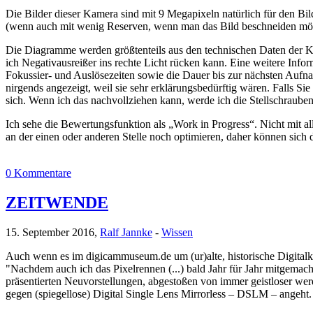
Die Bilder dieser Kamera sind mit 9 Megapixeln natürlich für den Bi
(wenn auch mit wenig Reserven, wenn man das Bild beschneiden möchte
Die Diagramme werden größtenteils aus den technischen Daten der Kam
ich Negativausreißer ins rechte Licht rücken kann. Eine weitere Infor
Fokussier- und Auslösezeiten sowie die Dauer bis zur nächsten Aufna
nirgends angezeigt, weil sie sehr erklärungsbedürftig wären. Falls S
sich. Wenn ich das nachvollziehen kann, werde ich die Stellschrauben
Ich sehe die Bewertungsfunktion als „Work in Progress“. Nicht mit a
an der einen oder anderen Stelle noch optimieren, daher können sich
0 Kommentare
ZEITWENDE
15. September 2016,
Ralf Jannke
-
Wissen
Auch wenn es im digicammuseum.de um (ur)alte, historische Digitalka
"Nachdem auch ich das Pixelrennen (...) bald Jahr für Jahr mitgema
präsentierten Neuvorstellungen, abgestoßen von immer geistloser we
gegen (spiegellose) Digital Single Lens Mirrorless – DSLM – angeht