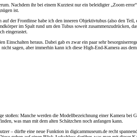
rum. Nachdem ihr bei einem Kurztest nur ein beleidigter „Zoom error“ zu
nügen ist.
uf der Frontlinse habe ich den inneren Objektivtubus (also den Teil, de
 Fremdkörper im Spalt rund um den Tubus soweit zusammenzudrücken, da
h eingerastet.
n Einschalten heraus. Dabei gab es zwar ein paar sehr besorgniserre
h nicht sagen, aber immerhin kann ich diese High-End-Kamera aus dem J
ge stoßen: Manche werden die Modellbezeichnung einer Kamera bei Goog
inden, was man mit dem alten Schätzchen noch anfangen kann.
anutzer – dürfte eine neue Funktion in digicammuseum.de recht spanne
 Diese geben auf einen Blick Aufschluss darüber, was man mit dieser K