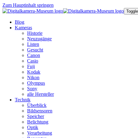
Zum Hauptinhalt springen
Toggle
Blog
Kameras
Historie
Neuzugänge
Listen
Gesucht
Canon
Casio
Fuji
Kodak
Nikon
Olympus
Sony
alle Hersteller
Technik
Überblick
Bildsensoren
Speicher
Belichtung
Optik
Verarbeitung