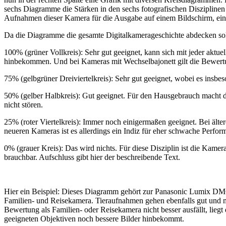
sechs Diagramme die Stärken in den sechs fotografischen Disziplinen 
Aufnahmen dieser Kamera für die Ausgabe auf einem Bildschirm, ein g
Da die Diagramme die gesamte Digitalkamerageschichte abdecken solle
100% (grüner Vollkreis): Sehr gut geeignet, kann sich mit jeder aktu
hinbekommen. Und bei Kameras mit Wechselbajonett gilt die Bewertun
75% (gelbgrüner Dreiviertelkreis): Sehr gut geeignet, wobei es insbe
50% (gelber Halbkreis): Gut geeignet. Für den Hausgebrauch macht di
nicht stören.
25% (roter Viertelkreis): Immer noch einigermaßen geeignet. Bei älter
neueren Kameras ist es allerdings ein Indiz für eher schwache Perform
0% (grauer Kreis): Das wird nichts. Für diese Disziplin ist die Kamer
brauchbar. Aufschluss gibt hier der beschreibende Text.
Hier ein Beispiel: Dieses Diagramm gehört zur Panasonic Lumix DMC
Familien- und Reisekamera. Tieraufnahmen gehen ebenfalls gut und mit
Bewertung als Familien- oder Reisekamera nicht besser ausfällt, lie
geeigneten Objektiven noch bessere Bilder hinbekommt.