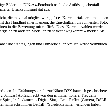
tige Bildern im DIN-A4-Fotobuch reicht die Auflösung ebenfalls
zierter Druckauflösung gut aus.
cht, die maximal möglich wäre, gibt es Korrekturfaktoren, mit denen
 ist das Handling einer Kamera, die Einschaltzeit bis zum ersten Foto,
linen in die Bewertung mit einfließt. Diese Korrekturzahlen werden
im Vergleich zu anderen Modellen zu schlecht wegkommt – melden Sie
 daher über Anregungen und Hinweise aller Art. Ich werde vermutlich
verboten. Im Erfahrungsbericht zur Nikon D2X hatte ich geschrieben:
012 Schluss! Abgeschreckt von den in immer höherer Frequenz
le Spiegelreflexkamera - Digital Single Lens Reflex (Camera) DSLR
en schwachsinnigen Begriff: "Spiegelklatscher" erfunden haben.