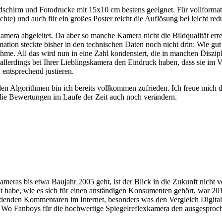
ldschirm und Fotodrucke mit 15x10 cm bestens geeignet. Für vollforma
) und auch für ein großes Poster reicht die Auflösung bei leicht redu
era abgeleitet. Da aber so manche Kamera nicht die Bildqualität errei
mation steckte bisher in den technischen Daten noch nicht drin: Wie gut
hme. All das wird nun in eine Zahl kondensiert, die in manchen Diszip
ie allerdings bei Ihrer Lieblingskamera den Eindruck haben, dass sie 
 entsprechend justieren.
llen Algorithmen bin ich bereits vollkommen zufrieden. Ich freue mich
 die Bewertungen im Laufe der Zeit auch noch verändern.
meras bis etwa Baujahr 2005 geht, ist der Blick in die Zukunft nicht 
cht habe, wie es sich für einen anständigen Konsumenten gehört, war 2
rdenden Kommentaren im Internet, besonders was den Vergleich Digita
. Wo Fanboys für die hochwertige Spiegelreflexkamera den ausgesproch