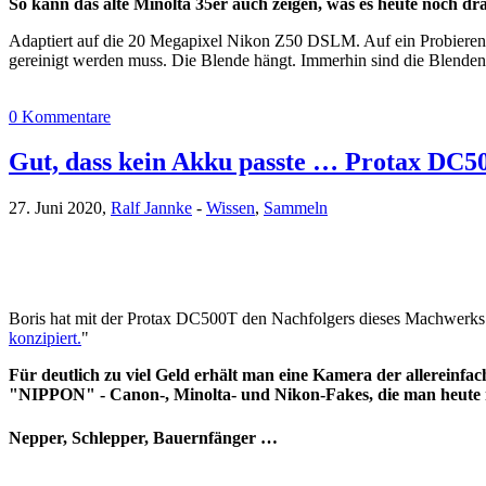
So kann das alte Minolta 35er auch zeigen, was es heute noch dra
Adaptiert auf die 20 Megapixel Nikon Z50 DSLM. Auf ein Probieren d
gereinigt werden muss. Die Blende hängt. Immerhin sind die Blenden
0 Kommentare
Gut, dass kein Akku passte … Protax DC5
27. Juni 2020,
Ralf Jannke
-
Wissen
,
Sammeln
Boris hat mit der Protax DC500T den Nachfolgers dieses Machwerks 
konzipiert.
"
Für deutlich zu viel Geld erhält man eine Kamera der allereinfa
"NIPPON" - Canon-, Minolta- und Nikon-Fakes, die man heute n
Nepper, Schlepper, Bauernfänger …