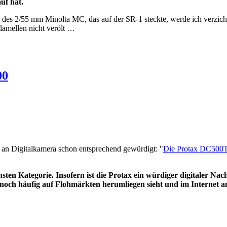
uf hat.
es 2/55 mm Minolta MC, das auf der SR-1 steckte, werde ich verzicht
lamellen nicht verölt …
00
an Digitalkamera schon entsprechend gewürdigt: "
Die Protax DC500T 
chsten Kategorie. Insofern ist die Protax ein würdiger digitaler N
och häufig auf Flohmärkten herumliegen sieht und im Internet 