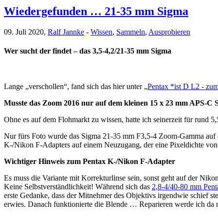
Wiedergefunden … 21-35 mm Sigma
09. Juli 2020,
Ralf Jannke
-
Wissen
,
Sammeln
,
Ausprobieren
Wer sucht der findet – das 3,5-4,2/21-35 mm Sigma
Lange „verschollen“, fand sich das hier unter „
Pentax *ist D L2 - zum
Musste das Zoom 2016 nur auf dem kleinen 15 x 23 mm APS-C Sens
Ohne es auf dem Flohmarkt zu wissen, hatte ich seinerzeit für ru
Nur fürs Foto wurde das Sigma 21-35 mm F3,5-4 Zoom-Gamma auf die
K-/Nikon F-Adapters auf einem Neuzugang, der eine Pixeldichte von 
Wichtiger Hinweis zum Pentax K-/Nikon F-Adapter
Es muss die Variante mit Korrekturlinse sein, sonst geht auf der Nik
Keine Selbstverständlichkeit! Während sich das
2,8-4/40-80 mm Penta
erste Gedanke, dass der Mitnehmer des Objektivs irgendwie schief ste
erwies. Danach funktionierte die Blende … Reparieren werde ich da n