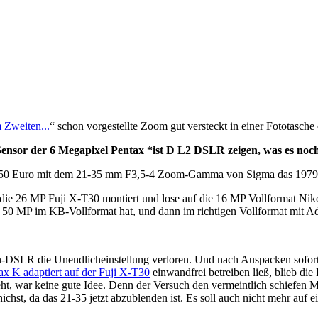
 Zweiten...
“ schon vorgestellte Zoom gut versteckt in einer Fototasche
or der 6 Megapixel Pentax *ist D L2 DSLR zeigen, was es noch ka
nd 5,50 Euro mit dem 21-35 mm F3,5-4 Zoom-Gamma von Sigma das 197
 26 MP Fuji X-T30 montiert und lose auf die 16 MP Vollformat Nikon
50 MP im KB-Vollformat hat, und dann im richtigen Vollformat mit Ad
on-DSLR die Unendlicheinstellung verloren. Und nach Auspacken sofort 
x K adaptiert auf der Fuji X-T30
einwandfrei betreiben ließ, blieb d
ht, war keine gute Idee. Denn der Versuch den vermeintlich schiefen Mi
ichst, da das 21-35 jetzt abzublenden ist. Es soll auch nicht mehr au