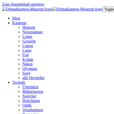
Zum Hauptinhalt springen
Toggle
Blog
Kameras
Historie
Neuzugänge
Listen
Gesucht
Canon
Casio
Fuji
Kodak
Nikon
Olympus
Sony
alle Hersteller
Technik
Überblick
Bildsensoren
Speicher
Belichtung
Optik
Verarbeitung