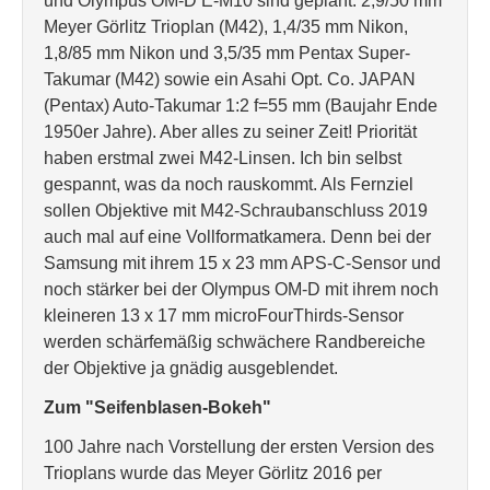
und Olympus OM-D E-M10 sind geplant: 2,9/50 mm
Meyer Görlitz Trioplan (M42), 1,4/35 mm Nikon,
1,8/85 mm Nikon und 3,5/35 mm Pentax Super-
Takumar (M42) sowie ein Asahi Opt. Co. JAPAN
(Pentax) Auto-Takumar 1:2 f=55 mm (Baujahr Ende
1950er Jahre). Aber alles zu seiner Zeit! Priorität
haben erstmal zwei M42-Linsen. Ich bin selbst
gespannt, was da noch rauskommt. Als Fernziel
sollen Objektive mit M42-Schraubanschluss 2019
auch mal auf eine Vollformatkamera. Denn bei der
Samsung mit ihrem 15 x 23 mm APS-C-Sensor und
noch stärker bei der Olympus OM-D mit ihrem noch
kleineren 13 x 17 mm microFourThirds-Sensor
werden schärfemäßig schwächere Randbereiche
der Objektive ja gnädig ausgeblendet.
Zum "Seifenblasen-Bokeh"
100 Jahre nach Vorstellung der ersten Version des
Trioplans wurde das Meyer Görlitz 2016 per