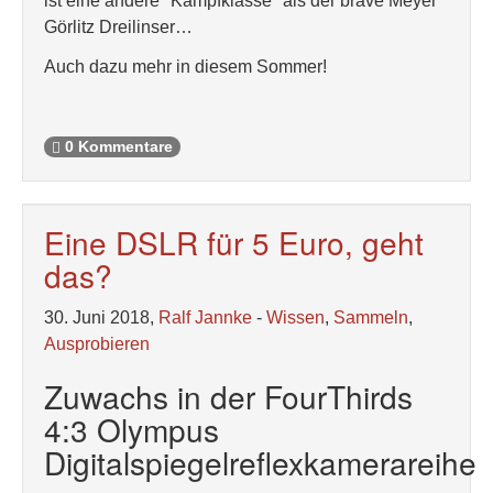
ist eine andere "Kampfklasse" als der brave Meyer
Görlitz Dreilinser…
Auch dazu mehr in diesem Sommer!
0 Kommentare
Eine DSLR für 5 Euro, geht
das?
30. Juni 2018,
Ralf Jannke
-
Wissen
,
Sammeln
,
Ausprobieren
Zuwachs in der FourThirds
4:3 Olympus
Digitalspiegelreflexkamerareihe