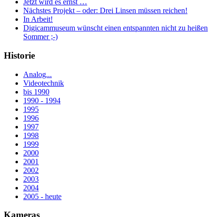
Jetzt wird es ernst …
Nächstes Projekt – oder: Drei Linsen müssen reichen!
In Arbeit!
Digicammuseum wünscht einen entspannten nicht zu heißen
Sommer ;-)
Historie
Analog...
Videotechnik
bis 1990
1990 - 1994
1995
1996
1997
1998
1999
2000
2001
2002
2003
2004
2005 - heute
Kameras