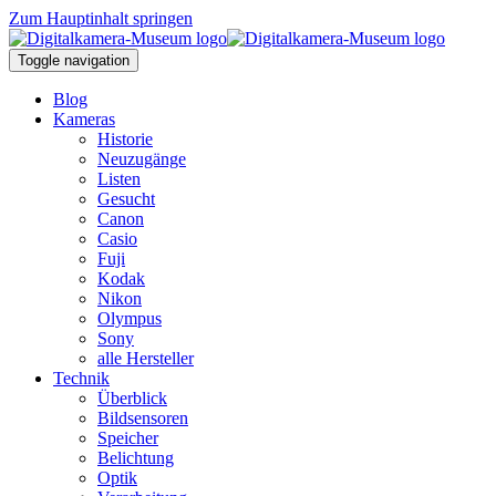
Zum Hauptinhalt springen
Toggle navigation
Blog
Kameras
Historie
Neuzugänge
Listen
Gesucht
Canon
Casio
Fuji
Kodak
Nikon
Olympus
Sony
alle Hersteller
Technik
Überblick
Bildsensoren
Speicher
Belichtung
Optik