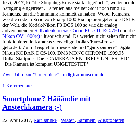
Jetzt, 2017, ist "die Shopping-Kurve stark abgeflacht", weitgehende
Sättigung eingetreten. Es fehlen aus meiner Sicht noch rund 10
Kameras, um die Sammlung komplett zu haben. Wobei Kameras,
wie die erste in Serie von knapp 1000 Exemplaren gefertigte DSLR
der Welt, die Kodak/Nikon F3 DCS 100 so wie die analog
aufzeichnenden
Stillvideokameras Canon RC-701, RC-760
und die
Nikon QV-1000(c)
illusorisch sind. Da werden nicht selten für nicht
funktionierende Kameras vierstellige Dollar-/Euro-Preise
gefordert: Zum Beispiel für diese erste und "ganz saubere" Digital-
Nikon KODAK DCS-100, DM3 MONOCHROME 1999,95
Dollar Startpreis. Die "CAMERA IS ENTIRELY UNTESTED" –
"Die Kamera ist komplett UNGETESTET".
Zwei Jahre zur "Untermiete" im digicammuseum.de
1 Kommentare
Smartphone? Hääändie mit
Ansteckkamera ;-)
22. April 2017,
Ralf Jannke
-
Wissen
,
Sammeln
,
Ausprobieren