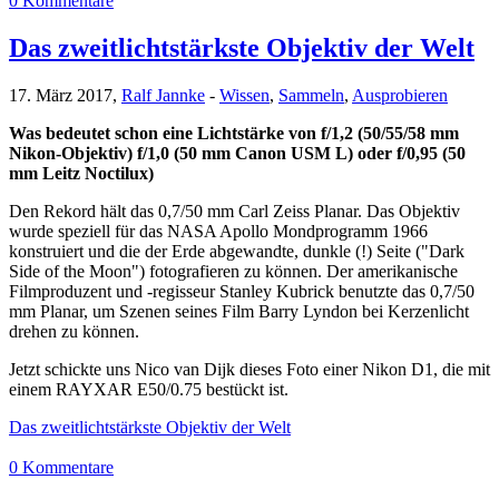
0 Kommentare
Das zweitlichtstärkste Objektiv der Welt
17. März 2017,
Ralf Jannke
-
Wissen
,
Sammeln
,
Ausprobieren
Was bedeutet schon eine Lichtstärke von f/1,2 (50/55/58 mm
Nikon-Objektiv) f/1,0 (50 mm Canon USM L) oder f/0,95 (50
mm Leitz Noctilux)
Den Rekord hält das 0,7/50 mm Carl Zeiss Planar. Das Objektiv
wurde speziell für das NASA Apollo Mondprogramm 1966
konstruiert und die der Erde abgewandte, dunkle (!) Seite ("Dark
Side of the Moon") fotografieren zu können. Der amerikanische
Filmproduzent und -regisseur Stanley Kubrick benutzte das 0,7/50
mm Planar, um Szenen seines Film Barry Lyndon bei Kerzenlicht
drehen zu können.
Jetzt schickte uns Nico van Dijk dieses Foto einer Nikon D1, die mit
einem RAYXAR E50/0.75 bestückt ist.
Das zweitlichtstärkste Objektiv der Welt
0 Kommentare