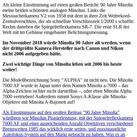
Als kleine Einstimmung auf einen großen Bericht: 90 Jahre Minolta
meine beiden schönsten analogen Minoltas. Links die
Messsucherkamera V2 von 1958 mit dem in ihrer Zeit Weltrekord-
Zentralverschluss, der als schnellste Verschlusszeit 1/2000 s schaffte.
Rechts daneben die Spiegelreflexkamera SR-7. Die erste SLR der
Welt mit im Gehäuse eingebauter Belichtungsmessung.
Im November 2018 würde Minolta 90 Jahre alt werden, wenn
der drittgrößte Kamera-Hersteller nach Canon und Nikon
nicht 2006 aufgegeben hätte.
Zwei wichtige Dinge von Minolta leben seit 2006 bis heute
weiter!
Die Modellbezeichnung Sony "ALPHA" ist nicht neu. Die Minolta
7000 AF wurde in Japan unter dem Namen Minolta a-7000 – das
Alpha-Zeichen ist hier nicht darstellbar –, oder eben Minolta Alpha
7000 vertrieben! Außerdem nimmt Sonys A-Klasse alle Minolta-
Objektve mit Minolta A-Bajonett auf!
Als Einstimmung auf den großen Beitrag "90 Jahre Minolta"
würdigen wir Minoltas Pionierleistung, mit der Spiegelreflexkamera
7000 AF und einer ausreichenden Anzahl Objektiven verschiedener
Brennweiten 1985 das wirklich erste serien- und praxistaugliche
Autofokus-System auf den Markt gebracht zu haben. Was es an