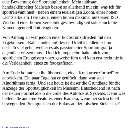
eine Bewertung der Sporttauglichkeit. Mein mühsam
handgeklöppelter Maßstab bezog so allerhand mit ein, was ich für
sportrelevant hielt - neben einem telelastigen Zoom, einer hohen
Lichtstärke am Tele-Ende, einem hohen maximal nutzbaren ISO-
Wert und einer hohen Serienbildgeschwindigkeit sollte auch die
Kamera generell flott reagieren.
Von Anfang an war jedoch einer höchst unzufrieden mit den
Ergebnissen - Ralf Jannke, auf dessen Urteil ich allein schon
deshalb viel gebe, weil er es als passionierter Sportfotograf ja
eigentlich wissen muss. Und ich umgekehrt halte mich von
sportlichen Ereignissen vorzugsweise fern und kam erst recht nie in
die Verlegenheit, eines zu fotografieren.
Am Ende konnte ich ihn überreden, eine "Konkurrenzformel" zu
entwickeln. Ein paar Tage hat er getüftelt, dann war sein
Algorithmus fertig. Und seit heute ist dieser die Grundlage für die
Anzeige der Sporttauglichkeit im Museum. Entscheidend ist nach
der neuen Formel allein die Güte des Autofokus-Systems. Denn was
helfen alle anderen Features einer Kamera, wenn bei sich schnell
bewegenden Protagonisten der Fokus an der falschen Stelle sitzt?