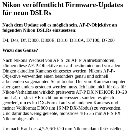
Nikon veröffentlicht Firmware-Updates
für neun DSLRs
Nach dem Update soll es möglich sein, AF-P-Objektive an
folgenden Nikon DSLRs einzusetzen:
D4, D4s, Df, D800, D800E, D810, D810A, D7100, D7200
Wozu das Ganze?
Nach Nikons Wechsel von AF-S- zu AF-P-Antriebsmotoren,
können diese AF-P-Objektive nur auf bestimmten und vor allen
Dingen aktuellen Kameras eingesetzt werden. Nikons AF-P-
Objektive verwenden einen besonders genau und schnell
arbeitenden so genannten Schrittmotor. Der vom Kameracomputer
aber ganz anders gesteuert werden muss. Ich hatte mich für das für
Nikon-Verhältnisse wirklich preiswerte AF-P DX NIKKOR 10–20
mm 1:4,5–5,6 G VR nicht nur interessiert, sondern es gleich
geordert, um es im DX-Format auf vorhandenen Kameras und
meiner Vollformat D800 (im 16 MP DX-Modus) zu verwenden.
Und dafür das wenig geliebte, monströse 4/16-35 mm AF-S FX
Nikkor abgestoßen.
Um nach Kauf des 4,5-5,6/10-20 mm Nikkors dann festzustellen,