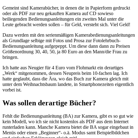
Gemeint sind Kamerabücher, in denen die in Papierform gedruckt
oder als PDF zur neu gekauften Kamera auf CD sowieso
beiliegenden Bedienungsanleitungen ein zweites Mal unter die
Leute gebracht werden sollen – für Geld, versteht sich. Viel Geld!
Dazu werden mit den serienmäßigen Kamerabedienungsanleitungen
als Grundlage selbige mit Fotos und Prosa zur Fotolehrbuch-
Bedienungsanleitung aufgepeppt. Um diese dann dann zu Preisen
Größenordnung 30, 40, 50, ja 80 Euro an den Mann/die Frau zu
bringen.
Ich hatte aus Neugier für 4 Euro vom Flohmarkt ein derartiges
„Werk“ mitgenommen, dessen Neupreis beim 10-fachen lag. Ich
hatte geglaubt, dass die Ära, wo das Buch zur Kamera gleich mit
unter dem Weihnachtsbaum landete, in Smartphonezeiten eigentlich
vorbei ist.
Was sollen derartige Bücher?
Fehlt die Bedienungsanleitung (BA) zur Kamera, gibt es so gut wie
kein Modell, wo ich sie nicht kostenlos als PDF aus dem Internet
runterladen kann. Manche Kamera bietet die BA sogar eingebaut in
Menüs oder einen „Beginner“- o.ä. Modus samt Beispielbildchen