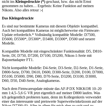
nicht ins
Kleingedruckte (*)
geschaut, bzw. das nicht Ernst
genommen zu haben… Ergebnis: Keine Funktion auf meinen
Nikons. Also alles retour :-(
Das Kleingedruckte
Es sind nur bestimmte Kameras mit diesem Objektiv kompatibel.
Auch bei kompatiblen Kameras ist möglicherweise ein Firmware-
Update erforderlich.* Vollständig kompatible Modelle: D7500,
D5600, D5500*, D5300*, D3400, D3300*, D500 und neuere
Modelle.
Kompatible Modelle mit eingeschränkter Funktionalität: D5, D810-
Serie, Df, D750, D7200, D7100, D5200, Nikon-1-Serie mit
Bajonettadapter FT1.
Nicht kompatible Modelle: D4-Serie, D3-Serie, D2-Serie, D1-Serie,
D800-Serie, D700, D610, D600, D300-Serie, D200, D100, D7000,
D5100, D5000, D90, D80, D70-Serie, D3200, D3100, D3000,
D60, D50, D40-Serie, Analogkameras.
Nach dem Firmwareupdate müsste das AF-P DX NIKKOR 10–20
mm 1:4,5–5,6 G VR jetzt eigentlich auf meiner D800 laufen. Was
ich gelegentlich probieren kann, denn im Kollegenkreis verwendet
einer das interessante und preiswerte Superweitwinkelzoom auf der
Nikon D7200 (*). Alles in allem für mich aber zu spät und zu