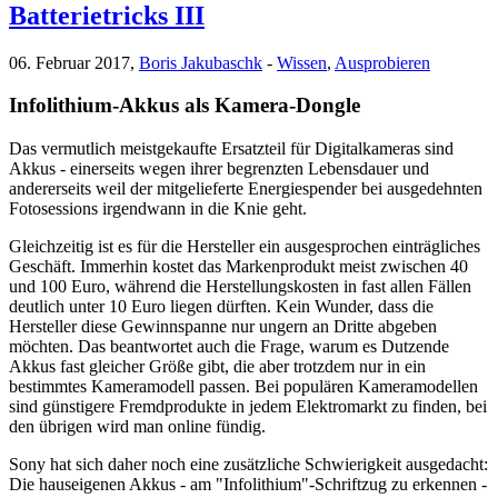
Batterietricks III
06. Februar 2017,
Boris Jakubaschk
-
Wissen
,
Ausprobieren
Infolithium-Akkus als Kamera-Dongle
Das vermutlich meistgekaufte Ersatzteil für Digitalkameras sind
Akkus - einerseits wegen ihrer begrenzten Lebensdauer und
andererseits weil der mitgelieferte Energiespender bei ausgedehnten
Fotosessions irgendwann in die Knie geht.
Gleichzeitig ist es für die Hersteller ein ausgesprochen einträgliches
Geschäft. Immerhin kostet das Markenprodukt meist zwischen 40
und 100 Euro, während die Herstellungskosten in fast allen Fällen
deutlich unter 10 Euro liegen dürften. Kein Wunder, dass die
Hersteller diese Gewinnspanne nur ungern an Dritte abgeben
möchten. Das beantwortet auch die Frage, warum es Dutzende
Akkus fast gleicher Größe gibt, die aber trotzdem nur in ein
bestimmtes Kameramodell passen. Bei populären Kameramodellen
sind günstigere Fremdprodukte in jedem Elektromarkt zu finden, bei
den übrigen wird man online fündig.
Sony hat sich daher noch eine zusätzliche Schwierigkeit ausgedacht:
Die hauseigenen Akkus - am "Infolithium"-Schriftzug zu erkennen -