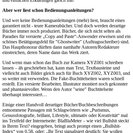
und einfachen Erklärungen gleich mit!
Aber wer liest schon Bedienungsanleitungen?
Und wer keine Bedienungsanleitungen (mehr) liest, braucht eines
garantiert nicht - teure Kamerabücher. Und doch werden derartige
Bücher immer noch produziert. Bücher, die sich nicht selten als
Paradies für versierte „Copy and Paste“-Anwender erweisen und ein
schönes Betätigungsfeld für "Ghostwriter" (Auftragsschreiber) sind.
Das Haupthonorar dürften dann namhafte Autoren/Redakteure
einstreichen, deren Name dann das Werk ziert.
Und wenn man schon das Buch zur Kamera XYZ001 schreiben
lassen – äh geschrieben hat, kann man Text, Textbausteine und
vielleicht auch Bilder gleich auch für Buch XYZ002, XYZ003, und
so weiter mit verwenden. Die Fake-Buchtitelseiten waren schnell
erstellt. Ein versierte Bearbeiter, Illustrator montiert noch gekonnter
und phantasievoller. Wenn den Autor "seine" Buchtitelseite
überhaupt interessiert…
Einige einer Handvoll derartiger Bücher/Buchbeschreibungen
entnommene Passagen mit Schlagwörtern wie „Purismus,
Genussfotografie, brillant, Lifestyle, ultimativ oder Kreativität“ mal
ins Textfeld der Internetseite: BlaBlaMeter – wie viel Bullshit steckt
in Ihrem Text? eingegeben, bringt auch prompt einen „Bullshit-
Index“ von 0,58, oder: „Ihr Text signalisiert deutlich: Sie wollen