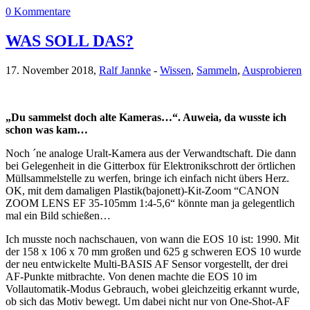
0 Kommentare
WAS SOLL DAS?
17. November 2018,
Ralf Jannke
-
Wissen
,
Sammeln
,
Ausprobieren
„Du sammelst doch alte Kameras…“. Auweia, da wusste ich
schon was kam…
Noch ´ne analoge Uralt-Kamera aus der Verwandtschaft. Die dann
bei Gelegenheit in die Gitterbox für Elektronikschrott der örtlichen
Müllsammelstelle zu werfen, bringe ich einfach nicht übers Herz.
OK, mit dem damaligen Plastik(bajonett)-Kit-Zoom “CANON
ZOOM LENS EF 35-105mm 1:4-5,6“ könnte man ja gelegentlich
mal ein Bild schießen…
Ich musste noch nachschauen, von wann die EOS 10 ist: 1990. Mit
der 158 x 106 x 70 mm großen und 625 g schweren EOS 10 wurde
der neu entwickelte Multi-BASIS AF Sensor vorgestellt, der drei
AF-Punkte mitbrachte. Von denen machte die EOS 10 im
Vollautomatik-Modus Gebrauch, wobei gleichzeitig erkannt wurde,
ob sich das Motiv bewegt. Um dabei nicht nur von One-Shot-AF