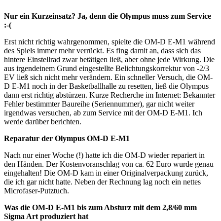
Nur ein Kurzeinsatz? Ja, denn die Olympus muss zum Service
:-(
Erst nicht richtig wahrgenommen, spielte die OM-D E-M1 während
des Spiels immer mehr verrückt. Es fing damit an, dass sich das
hintere Einstellrad zwar betätigen ließ, aber ohne jede Wirkung. Die
aus irgendeinem Grund eingestellte Belichtungskorrektur von -2/3
EV ließ sich nicht mehr verändern. Ein schneller Versuch, die OM-
D E-M1 noch in der Basketballhalle zu resetten, ließ die Olympus
dann erst richtig abstürzen. Kurze Recherche im Internet: Bekannter
Fehler bestimmter Baureihe (Seriennummer), gar nicht weiter
irgendwas versuchen, ab zum Service mit der OM-D E-M1. Ich
werde darüber berichten.
Reparatur der Olympus OM-D E-M1
Nach nur einer Woche (!) hatte ich die OM-D wieder repariert in
den Händen. Der Kostenvoranschlag von ca. 62 Euro wurde genau
eingehalten! Die OM-D kam in einer Originalverpackung zurück,
die ich gar nicht hatte. Neben der Rechnung lag noch ein nettes
Microfaser-Putztuch.
Was die OM-D E-M1 bis zum Absturz mit dem 2,8/60 mm
Sigma Art produziert hat