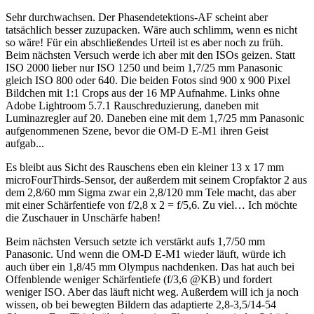
Sehr durchwachsen. Der Phasendetektions-AF scheint aber
tatsächlich besser zuzupacken. Wäre auch schlimm, wenn es nicht
so wäre! Für ein abschließendes Urteil ist es aber noch zu früh.
Beim nächsten Versuch werde ich aber mit den ISOs geizen. Statt
ISO 2000 lieber nur ISO 1250 und beim 1,7/25 mm Panasonic
gleich ISO 800 oder 640. Die beiden Fotos sind 900 x 900 Pixel
Bildchen mit 1:1 Crops aus der 16 MP Aufnahme. Links ohne
Adobe Lightroom 5.7.1 Rauschreduzierung, daneben mit
Luminazregler auf 20. Daneben eine mit dem 1,7/25 mm Panasonic
aufgenommenen Szene, bevor die OM-D E-M1 ihren Geist
aufgab...
Es bleibt aus Sicht des Rauschens eben ein kleiner 13 x 17 mm
microFourThirds-Sensor, der außerdem mit seinem Cropfaktor 2 aus
dem 2,8/60 mm Sigma zwar ein 2,8/120 mm Tele macht, das aber
mit einer Schärfentiefe von f/2,8 x 2 = f/5,6. Zu viel… Ich möchte
die Zuschauer in Unschärfe haben!
Beim nächsten Versuch setzte ich verstärkt aufs 1,7/50 mm
Panasonic. Und wenn die OM-D E-M1 wieder läuft, würde ich
auch über ein 1,8/45 mm Olympus nachdenken. Das hat auch bei
Offenblende weniger Schärfentiefe (f/3,6 @KB) und fordert
weniger ISO. Aber das läuft nicht weg. Außerdem will ich ja noch
wissen, ob bei bewegten Bildern das adaptierte 2,8-3,5/14-54