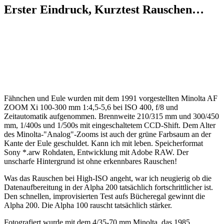
Erster Eindruck, Kurztest Rauschen…
Fähnchen und Eule wurden mit dem 1991 vorgestellten Minolta AF
ZOOM Xi 100-300 mm 1:4,5-5,6 bei ISO 400, f/8 und
Zeitautomatik aufgenommen. Brennweite 210/315 mm und 300/450
mm, 1/400s und 1/500s mit eingeschaltetem CCD-Shift. Dem Alter
des Minolta-"Analog"-Zooms ist auch der grüne Farbsaum an der
Kante der Eule geschuldet. Kann ich mit leben. Speicherformat
Sony *.arw Rohdaten, Entwicklung mit Adobe RAW. Der
unscharfe Hintergrund ist ohne erkennbares Rauschen!
Was das Rauschen bei High-ISO angeht, war ich neugierig ob die
Datenaufbereitung in der Alpha 200 tatsächlich fortschrittlicher ist.
Den schnellen, improvisierten Test aufs Bücheregal gewinnt die
Alpha 200. Die Alpha 100 rauscht tatsächlich stärker.
Fotografiert wurde mit dem 4/35-70 mm Minolta, das 1985