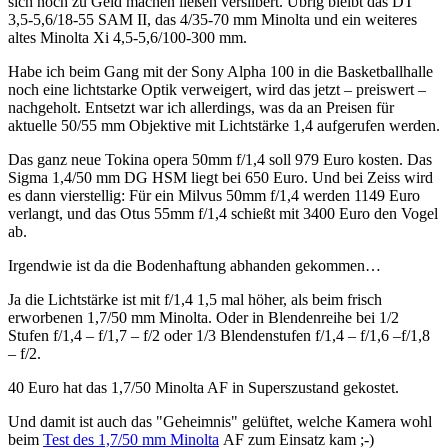
sich noch zu Geld machen ließen versilbert. Übrig bleibt das DT
3,5-5,6/18-55 SAM II, das 4/35-70 mm Minolta und ein weiteres
altes Minolta Xi 4,5-5,6/100-300 mm.
Habe ich beim Gang mit der Sony Alpha 100 in die Basketballhalle
noch eine lichtstarke Optik verweigert, wird das jetzt – preiswert –
nachgeholt. Entsetzt war ich allerdings, was da an Preisen für
aktuelle 50/55 mm Objektive mit Lichtstärke 1,4 aufgerufen werden.
Das ganz neue Tokina opera 50mm f/1,4 soll 979 Euro kosten. Das
Sigma 1,4/50 mm DG HSM liegt bei 650 Euro. Und bei Zeiss wird
es dann vierstellig: Für ein Milvus 50mm f/1,4 werden 1149 Euro
verlangt, und das Otus 55mm f/1,4 schießt mit 3400 Euro den Vogel
ab.
Irgendwie ist da die Bodenhaftung abhanden gekommen…
Ja die Lichtstärke ist mit f/1,4 1,5 mal höher, als beim frisch
erworbenen 1,7/50 mm Minolta. Oder in Blendenreihe bei 1/2
Stufen f/1,4 – f/1,7 – f/2 oder 1/3 Blendenstufen f/1,4 – f/1,6 –f/1,8
– f/2.
40 Euro hat das 1,7/50 Minolta AF in Superszustand gekostet.
Und damit ist auch das "Geheimnis" gelüftet, welche Kamera wohl
beim
Test des 1,7/50 mm Minolta
AF zum Einsatz kam ;-)