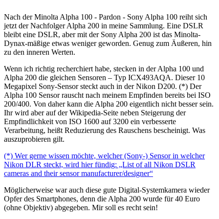
Nach der Minolta Alpha 100 - Pardon - Sony Alpha 100 reiht sich
jetzt der Nachfolger Alpha 200 in meine Sammlung. Eine DSLR
bleibt eine DSLR, aber mit der Sony Alpha 200 ist das Minolta-
Dynax-mäßige etwas weniger geworden. Genug zum Äußeren, hin
zu den inneren Werten.
Wenn ich richtig recherchiert habe, stecken in der Alpha 100 und
Alpha 200 die gleichen Sensoren – Typ ICX493AQA. Dieser 10
Megapixel Sony-Sensor steckt auch in der Nikon D200. (*) Der
Alpha 100 Sensor rauscht nach meinem Empfinden bereits bei ISO
200/400. Von daher kann die Alpha 200 eigentlich nicht besser sein.
Ihr wird aber auf der Wikipedia-Seite neben Steigerung der
Empfindlichkeit von ISO 1600 auf 3200 ein verbesserte
Verarbeitung, heißt Reduzierung des Rauschens bescheinigt. Was
auszuprobieren gilt.
(*) Wer gerne wissen möchte, welcher (Sony-) Sensor in welcher
Nikon DLR steckt, wird hier fündig: „List of all Nikon DSLR
cameras and their sensor manufacturer/designer“
Möglicherweise war auch diese gute Digital-Systemkamera wieder
Opfer des Smartphones, denn die Alpha 200 wurde für 40 Euro
(ohne Objektiv) abgegeben. Mir soll es recht sein!