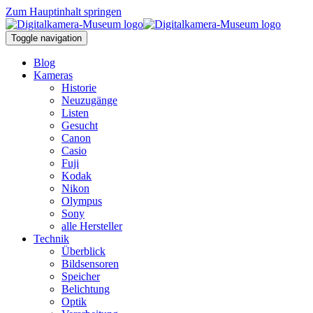
Zum Hauptinhalt springen
Toggle navigation
Blog
Kameras
Historie
Neuzugänge
Listen
Gesucht
Canon
Casio
Fuji
Kodak
Nikon
Olympus
Sony
alle Hersteller
Technik
Überblick
Bildsensoren
Speicher
Belichtung
Optik