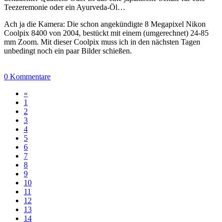
Teezeremonie oder ein Ayurveda-Öl…
Ach ja die Kamera: Die schon angekündigte 8 Megapixel Nikon
Coolpix 8400 von 2004, bestückt mit einem (umgerechnet) 24-85
mm Zoom. Mit dieser Coolpix muss ich in den nächsten Tagen
unbedingt noch ein paar Bilder schießen.
0 Kommentare
«
1
2
3
4
5
6
7
8
9
10
11
12
13
14