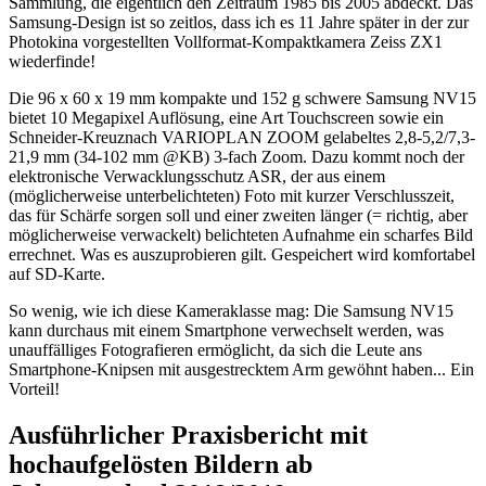
Sammlung, die eigentlich den Zeitraum 1985 bis 2005 abdeckt. Das
Samsung-Design ist so zeitlos, dass ich es 11 Jahre später in der zur
Photokina vorgestellten Vollformat-Kompaktkamera Zeiss ZX1
wiederfinde!
Die 96 x 60 x 19 mm kompakte und 152 g schwere Samsung NV15
bietet 10 Megapixel Auflösung, eine Art Touchscreen sowie ein
Schneider-Kreuznach VARIOPLAN ZOOM gelabeltes 2,8-5,2/7,3-
21,9 mm (34-102 mm @KB) 3-fach Zoom. Dazu kommt noch der
elektronische Verwacklungsschutz ASR, der aus einem
(möglicherweise unterbelichteten) Foto mit kurzer Verschlusszeit,
das für Schärfe sorgen soll und einer zweiten länger (= richtig, aber
möglicherweise verwackelt) belichteten Aufnahme ein scharfes Bild
errechnet. Was es auszuprobieren gilt. Gespeichert wird komfortabel
auf SD-Karte.
So wenig, wie ich diese Kameraklasse mag: Die Samsung NV15
kann durchaus mit einem Smartphone verwechselt werden, was
unauffälliges Fotografieren ermöglicht, da sich die Leute ans
Smartphone-Knipsen mit ausgestrecktem Arm gewöhnt haben... Ein
Vorteil!
Ausführlicher Praxisbericht mit
hochaufgelösten Bildern ab