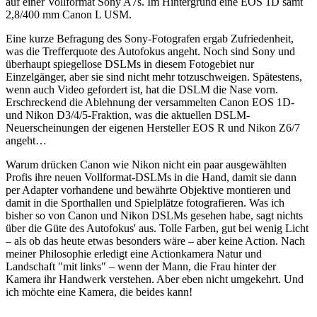
auf einer Vollformat Sony A7s. Im Hintergrund eine EOS 1D samt
2,8/400 mm Canon L USM.
Eine kurze Befragung des Sony-Fotografen ergab Zufriedenheit,
was die Trefferquote des Autofokus angeht. Noch sind Sony und
überhaupt spiegellose DSLMs in diesem Fotogebiet nur
Einzelgänger, aber sie sind nicht mehr totzuschweigen. Spätestens,
wenn auch Video gefordert ist, hat die DSLM die Nase vorn.
Erschreckend die Ablehnung der versammelten Canon EOS 1D-
und Nikon D3/4/5-Fraktion, was die aktuellen DSLM-
Neuerscheinungen der eigenen Hersteller EOS R und Nikon Z6/7
angeht…
Warum drücken Canon wie Nikon nicht ein paar ausgewählten
Profis ihre neuen Vollformat-DSLMs in die Hand, damit sie dann
per Adapter vorhandene und bewährte Objektive montieren und
damit in die Sporthallen und Spielplätze fotografieren. Was ich
bisher so von Canon und Nikon DSLMs gesehen habe, sagt nichts
über die Güte des Autofokus' aus. Tolle Farben, gut bei wenig Licht
– als ob das heute etwas besonders wäre – aber keine Action. Nach
meiner Philosophie erledigt eine Actionkamera Natur und
Landschaft "mit links" – wenn der Mann, die Frau hinter der
Kamera ihr Handwerk verstehen. Aber eben nicht umgekehrt. Und
ich möchte eine Kamera, die beides kann!