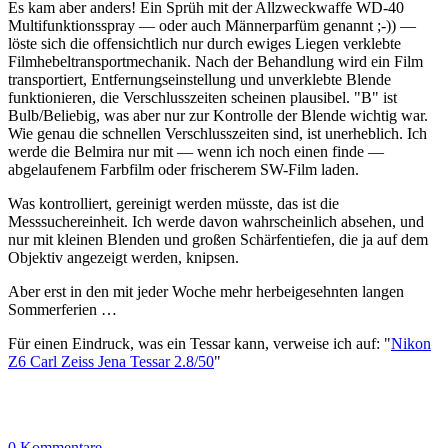
Es kam aber anders! Ein Sprüh mit der Allzweckwaffe WD-40
Multifunktionsspray — oder auch Männerparfüm genannt ;-)) —
löste sich die offensichtlich nur durch ewiges Liegen verklebte
Filmhebeltransportmechanik. Nach der Behandlung wird ein Film
transportiert, Entfernungseinstellung und unverklebte Blende
funktionieren, die Verschlusszeiten scheinen plausibel. "B" ist
Bulb/Beliebig, was aber nur zur Kontrolle der Blende wichtig war.
Wie genau die schnellen Verschlusszeiten sind, ist unerheblich. Ich
werde die Belmira nur mit — wenn ich noch einen finde —
abgelaufenem Farbfilm oder frischerem SW-Film laden.
Was kontrolliert, gereinigt werden müsste, das ist die
Messsuchereinheit. Ich werde davon wahrscheinlich absehen, und
nur mit kleinen Blenden und großen Schärfentiefen, die ja auf dem
Objektiv angezeigt werden, knipsen.
Aber erst in den mit jeder Woche mehr herbeigesehnten langen
Sommerferien …
Für einen Eindruck, was ein Tessar kann, verweise ich auf: "
Nikon
Z6 Carl Zeiss Jena Tessar 2.8/50
"
0 Kommentare