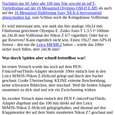
Nachdem das 60 Jahre alte 100 mm Tele sowohl im mFT-
Viertelformat auf der 16 Megapixel Olympus OM-D E-M5
als auch
auf der
16 Megapixel Halbformat Sony NEX-6 hervorragend
abgeschnitten hat
, zum Schluss noch die Königsklasse Vollformat.
Es wird interessant sein, wie stark das fürs analoge 18x24 mm
Filmformat gerechnete Olympus E. Zuiko Auto-T 1:3.5 f=100mm
im 24x36 mm Vollformat der Nikon Z 6/7 vignettiert. Oder hat es
gar Reserven? Kann eigentlich nicht sein. Einen 19x27 mm APS-H
Sensor – den nur die
Leica M8/M8.2
haben – würde das 100er
sicher noch füllen, aber 24x36 mm?
Was durch Spielen aber schnell feststellbar war!
Im ersten Versuch wurde das noch auf dem PEN-
F/microFourThirds-Adapter steckende 100er einfach lose in den
Leica M/M39-/Nikon Z-Helicoid gelegt und durch den Sucher
geschaut. Große Überraschung: KEINE extreme Beschneidung,
keine schwarzen Bildecken, aber unscharf. Weil die beiden Adapter
zusammen zu dick sind und wie ein Zwischenring wirken.
Im zweiten Versuch dann einfach den PEN F-/microFourThirds-
Adapter abgebaut und das 100 mm direkt auf den Leica
M/M39-/Nikon Z-Helicoid gelegt/gehalten, und diesmal auf den
Klappmonitor der auf dem Stativ montierten Nikon Z7 geschaut und