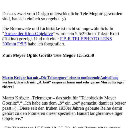
Dass es zwei vom Design unterschiedliche Tele Megore geworden
sind, hat sich einfach so ergeben ;-)
Die Brennweite und Lichtstärke ist nicht so ungewöhnlich. In
"
Armee der Klon-Objektive
“ wurde ein 5,5/250mm Tokyo Koki
(Tokina) gezeigt. Und mit einer
F.B.R TELEPHOTO LENS
300mm F:5.5
habe ich fotografiert.
Zum Meyer-Optik Görlitz Tele Megor 1:5.5/250
Marco Kröger hat mit „Die Telemegore“ eine so umfassende Aufstellung
verfasst, dass ich mir „Arbeit“ ersparen kann und sehr gerne Marco Kröger
zitiere!
Marco Kröger: „Telemegor – das steht für "Teleobjektiv Meyer
Goerlitz“.“ „Ich habe aus dem „ö“ ein „oe“ gemacht, damit es besser
passt ;-) „Diese seit den frühen 1930er Jahren gebaute Reihe damit
gehört zu den Pionieren dieser speziellen Bauart langbrennweitiger
Objektive.“