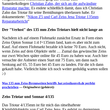
Sammlerkollegen
Christian Zahn, der sich an die aufwändige
Reparatur machte.
Es endete schließlich damit, dass ich Christian
Zahn das Triotar für seine Bemühungen überlassen habe. Er
dokumentierte: "
Nikon Z5 und Carl Zeiss Jena Triotar 135mm
Reparaturbericht
"
Der "Verlust" des 135 mm Zeiss Triotars hielt nicht lange an
Nachdem ich auf einem Flohmarkt zunächst Ersatz in Form eines
Zeiss Opton Sonnar 1:4 f=135mm fand, kam es aber nicht zum
Kauf. Auf einem Flohmarkt bezahle ich keine 70 Euro. Auch nicht,
wenn Zeiss auf dem Objektiv steht … Zumal das gewünschte Zeiss
nur zwei Wochen später online für 45 Euro zu haben war. Auch hier
versuchte der Anbieter einen Start mit 75 Euro, um dann nach
Senkung auf 65, 55 Euro bei 45 Euro zu landen. Für die ich dann
gekauft habe. Vielleicht hätte ich noch weiter geduldig warten sollen
;-)
Was 135 mm Zeiss-Brennweiten betrifft, hat zeissikonveb.de perfekt
geschrieben
— Originaltext (gekürzt):
Zeiss Triotar und Sonnar 4/135
Das Triotar 4/135mm ist für mich das rätselhafteste
Kleinbildobjektiv von Carl Zeiss Jena. Es gehört zu denjenigen