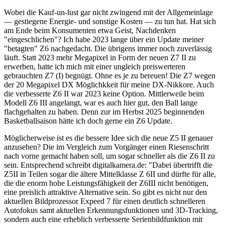
Wobei die Kauf-un-lust gar nicht zwingend mit der Allgemeinlage
— gestiegene Energie- und sonstige Kosten — zu tun hat. Hat sich
am Ende beim Konsumenten etwa Geist, Nachdenken
"eingeschlichen"? Ich habe 2023 lange über ein Update meiner
"betagten" Z6 nachgedacht. Die übrigens immer noch zuverlässig
läuft. Statt 2023 mehr Megapixel in Form der neuen Z7 II zu
erwerben, hatte ich mich mit einer ungleich preiswerteren
gebrauchten Z7 (I) begnügt. Ohne es je zu bereuen! Die Z7 wegen
der 20 Megapixel DX Möglichkkeit für meine DX-Nikkore. Auch
die verbesserte Z6 II war 2023 keine Option. Mittlerweile beim
Modell Z6 III angelangt, war es auch hier gut, den Ball lange
flachgehalten zu haben. Denn zur im Herbst 2025 beginnenden
Basketballsaison hätte ich doch gerne ein Z6 Update.
Möglicherweise ist es die bessere Idee sich die neue Z5 II genauer
anzusehen? Die im Vergleich zum Vorgänger einen Riesenschritt
nach vorne gemacht haben soll, um sogar schneller als die Z6 II zu
sein. Entsprechend schreibt digitalkamera.de: "Dabei übertrifft die
Z5II in Teilen sogar die ältere Mittelklasse Z 6II und dürfte für alle,
die die enorm hohe Leistungsfähigkeit der Z6III nicht benötigen,
eine preislich attraktive Alternative sein. So gibt es nicht nur den
aktuellen Bildprozessor Expeed 7 für einen deutlich schnelleren
Autofokus samt aktuellen Erkennungsfunktionen und 3D-Tracking,
sondern auch eine erheblich verbesserte Serienbildfunktion mit