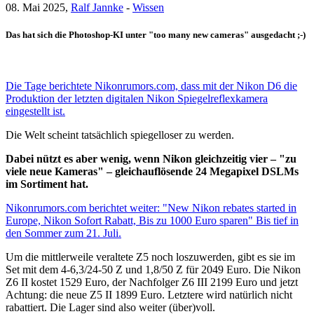
08. Mai 2025,
Ralf Jannke
-
Wissen
Das hat sich die Photoshop-KI unter "too many new cameras" ausgedacht ;-)
Die Tage berichtete Nikonrumors.com, dass mit der Nikon D6 die
Produktion der letzten digitalen Nikon Spiegelreflexkamera
eingestellt ist.
Die Welt scheint tatsächlich spiegelloser zu werden.
Dabei nützt es aber wenig, wenn Nikon gleichzeitig vier – "zu
viele neue Kameras" – gleichauflösende 24 Megapixel DSLMs
im Sortiment hat.
Nikonrumors.com berichtet weiter: "New Nikon rebates started in
Europe, Nikon Sofort Rabatt, Bis zu 1000 Euro sparen" Bis tief in
den Sommer zum 21. Juli.
Um die mittlerweile veraltete Z5 noch loszuwerden, gibt es sie im
Set mit dem 4-6,3/24-50 Z und 1,8/50 Z für 2049 Euro. Die Nikon
Z6 II kostet 1529 Euro, der Nachfolger Z6 III 2199 Euro und jetzt
Achtung: die neue Z5 II 1899 Euro. Letztere wird natürlich nicht
rabattiert. Die Lager sind also weiter (über)voll.