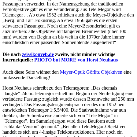
Fassungen verwendet. In der Namensgebung der traditionellen
Fernobjektive gibt es eine Veränderung: aus Tele-Megor wird
Telemegor ... Ab etwa 1952 erhielten auch die Meyer-Objektive den
„Berg- und Tal“-Fokusring. Ab etwa 1956 gab es die ersten
schwarzen Fassungen. Noch eine Meyer-Besonderheit gilt es
anzumerken: alle Objektive mit längeren Brennweiten (über 100
mm) wurden von Beginn an bis weit in die 1970er Jahre immer
einschließlich einer passenden Sonnenblende ausgeliefert!“
Die nach
zeissikonveb.de
zweite, nicht minder wichtige
Internetquelle:
PHOTO but MORE von Horst Neuhaus
Auch diese Seite widmet den
Meyer-Optik Görlitz Objektiven
eine
umfassende Darstellung!
Horst Neuhaus schreibt zu den Telemegoren: „Das ehemals
"längste" 24cm-Telemegor erhielt mit Beginn der Neufertigung eine
veränderte Fassung; zugleich wurde dessen Brennweite auf 250 mm
verlängert. Das Fassungsdesign entsprach der des um 1952 neu
entwickelten Telemegor 1:5,5/400. Die Stativaufnahme war nun
drehbar; die Schreibweise änderte sich von "Tele Megor" in
"Telemegor". Im Sammlerjargon wird diese Bauform auch
"schlanke Version" genannt.“ „Bei allen Tele-Megor-Objektiven
handelt es sich um 4-linsige Telekonstruktionen. Hier noch ein