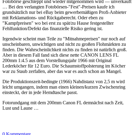
Fotobörse geschleppt und wieder mitgenommen wird — unverkauft
… Bei den verlangten Fotobörsen-"Fest"-Preisen kaufe ich
grundsätzlich nur bei eBay beim gewerbemäßigen Profi-Anbieter
mit Reklamations- und Rückgaberecht. Oder eben zu
"Kampfpreisen" wo bei erst zu spät/zu Hause festgestellter
Fehlfunktion/Defekt das finanzielle Risiko gering ist.
Irgendwie scheint man Teile zu "Mitnahmepreisen" nur noch auf
unscheinbaren, unwichtigen und nicht zu großen Flohmärkten zu
finden. Die Wahrscheinlichkeit nichts zu finden ist natürlich groß.
Aber in diesem Fall fand sich diese nette CANON LENS FL
200mm 1:4.5 aus dem Vorstellungsjahr 1966 mit Original
Lederköcher für 12 Euro. Die Schaumstoffpolsterung im Köcher
war zu Staub zerfallen, aber das war es auch schon an Mangel.
Die Produktionszeit-bedingte (1966) Nahdistanz von 2,5 m wird
leicht umgangen, indem man einen kleinen/kurzen Zwischenring
einsteckt, der in jede Hemdtasche passt.
Fotorundgang mit dem 200mm Canon FL demnächst nach Zeit,
Lust und Laune …
0 Kommentare