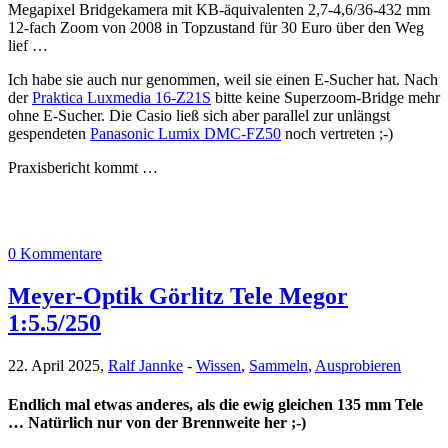
Megapixel Bridgekamera mit KB-äquivalenten 2,7-4,6/36-432 mm
12-fach Zoom von 2008 in Topzustand für 30 Euro über den Weg
lief …
Ich habe sie auch nur genommen, weil sie einen E-Sucher hat. Nach
der
Praktica Luxmedia 16-Z21S
bitte keine Superzoom-Bridge mehr
ohne E-Sucher. Die Casio ließ sich aber parallel zur unlängst
gespendeten
Panasonic Lumix DMC-FZ50
noch vertreten ;-)
Praxisbericht kommt …
0 Kommentare
Meyer-Optik Görlitz Tele Megor
1:5.5/250
22. April 2025,
Ralf Jannke
-
Wissen
,
Sammeln
,
Ausprobieren
Endlich mal etwas anderes, als die ewig gleichen 135 mm Tele
… Natürlich nur von der Brennweite her ;-)