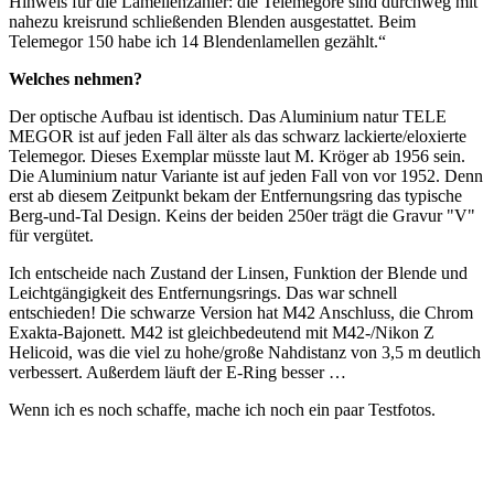
Hinweis für die Lamellenzähler: die Telemegore sind durchweg mit
nahezu kreisrund schließenden Blenden ausgestattet. Beim
Telemegor 150 habe ich 14 Blendenlamellen gezählt.“
Welches nehmen?
Der optische Aufbau ist identisch. Das Aluminium natur TELE
MEGOR ist auf jeden Fall älter als das schwarz lackierte/eloxierte
Telemegor. Dieses Exemplar müsste laut M. Kröger ab 1956 sein.
Die Aluminium natur Variante ist auf jeden Fall von vor 1952. Denn
erst ab diesem Zeitpunkt bekam der Entfernungsring das typische
Berg-und-Tal Design. Keins der beiden 250er trägt die Gravur "V"
für vergütet.
Ich entscheide nach Zustand der Linsen, Funktion der Blende und
Leichtgängigkeit des Entfernungsrings. Das war schnell
entschieden! Die schwarze Version hat M42 Anschluss, die Chrom
Exakta-Bajonett. M42 ist gleichbedeutend mit M42-/Nikon Z
Helicoid, was die viel zu hohe/große Nahdistanz von 3,5 m deutlich
verbessert. Außerdem läuft der E-Ring besser …
Wenn ich es noch schaffe, mache ich noch ein paar Testfotos.