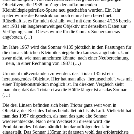
Objektiven, die 1938 im Zuge der aufkommenden
Kleinbildspiegelreflex-Sparte neu geschaffen wurden. Ein Jahr
später wurde die Konstruktion noch einmal neu berechnet.
Rätselhaft ist es für mich deshalb, weil mit dem Sonnar 4/135 bereits
seit 1931 ein langbrennweitiges Objektiv mit denselben Daten zur
Verfügung stand. Dieses wurde für die Contax Sucherkameras
angeboten. (…)
Im Jahre 1957 wird das Sonnar 4/135 plötzlich in den Fassungen für
die damals üblichen Kleinbildspiegelreflexkameras angeboten. Und
zwar nicht, wie man annehmen könnte, nach einer Neuberechnung
– nein, in einer Rechnung von 1937! (…)
Um nicht mißverstanden zu werden: das Triotar 135 ist ein
herausragendes Objektiv. Hier hat man alles „herausgeholt“, was mit
einer Tripletkonstruktion möglich ist. Im direkten Vergleich sieht
man aber, daß das Triotar etwa die Hälfte länger ist als das Sonnar.
(…)
Die drei Linsen befinden sich beim Triotar ganz weit vorn in
Objektiv, der Rest des Tubus beinhaltet nichts als Luft. Vielleicht hat
man das 1957 eingesehen, als man das gute alte Sonnar
wiederentdeckte. Nach dem Wechsel zu diesem wird die
Produktion des Triotars nämlich im darauffolgenden Jahr
eingestellt. Das Sonnar 135mm ist dagegen wohl das erfolgreichste