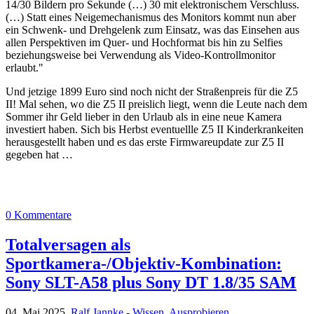
14/30 Bildern pro Sekunde (…) 30 mit elektronischem Verschluss.
(…) Statt eines Neigemechanismus des Monitors kommt nun aber
ein Schwenk- und Drehgelenk zum Einsatz, was das Einsehen aus
allen Perspektiven im Quer- und Hochformat bis hin zu Selfies
beziehungsweise bei Verwendung als Video-Kontrollmonitor
erlaubt."
Und jetzige 1899 Euro sind noch nicht der Straßenpreis für die Z5
II! Mal sehen, wo die Z5 II preislich liegt, wenn die Leute nach dem
Sommer ihr Geld lieber in den Urlaub als in eine neue Kamera
investiert haben. Sich bis Herbst eventuellle Z5 II Kinderkrankeiten
herausgestellt haben und es das erste Firmwareupdate zur Z5 II
gegeben hat …
0 Kommentare
Totalversagen als
Sportkamera-/Objektiv-Kombination:
Sony SLT-A58 plus Sony DT 1.8/35 SAM
04. Mai 2025,
Ralf Jannke
-
Wissen
,
Ausprobieren