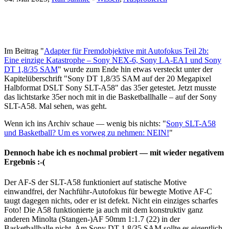
Im Beitrag "
Adapter für Fremdobjektive mit Autofokus Teil 2b:
Eine einzige Katastrophe – Sony NEX-6, Sony LA-EA1 und Sony
DT 1,8/35 SAM
" wurde zum Ende hin etwas versteckt unter der
Kapitelüberschrift "Sony DT 1,8/35 SAM auf der 20 Megapixel
Halbformat DSLT Sony SLT-A58" das 35er getestet. Jetzt musste
das lichtstarke 35er noch mit in die Basketballhalle – auf der Sony
SLT-A58. Mal sehen, was geht.
Wenn ich ins Archiv schaue — wenig bis nichts: "
Sony SLT-A58
und Basketball? Um es vorweg zu nehmen: NEIN!
"
Dennoch habe ich es nochmal probiert — mit wieder negativem
Ergebnis :-(
Der AF-S der SLT-A58 funktioniert auf statische Motive
einwandfrei, der Nachführ-Autofokus für bewegte Motive AF-C
taugt dagegen nichts, oder er ist defekt. Nicht ein einziges scharfes
Foto! Die A58 funktionierte ja auch mit dem konstruktiv ganz
anderen Minolta (Stangen-)AF 50mm 1:1.7 (22) in der
Basketballhalle nicht. Am Sony DT 1,8/35 SAM sollte es eigentlich