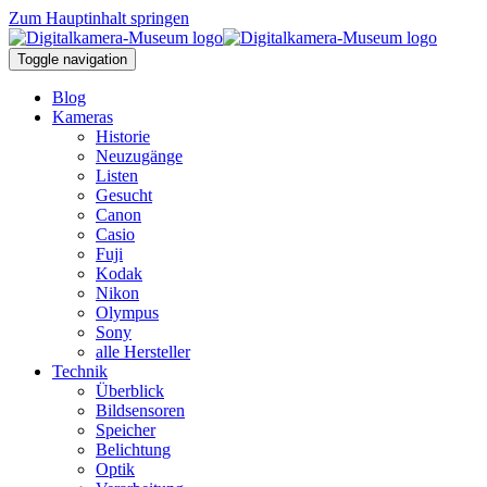
Zum Hauptinhalt springen
Toggle navigation
Blog
Kameras
Historie
Neuzugänge
Listen
Gesucht
Canon
Casio
Fuji
Kodak
Nikon
Olympus
Sony
alle Hersteller
Technik
Überblick
Bildsensoren
Speicher
Belichtung
Optik