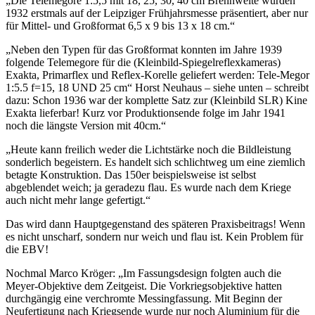
„Die Telemegore 1:5,5 mit 18, 25, 30, 40 cm Brennweite wurden
1932 erstmals auf der Leipziger Frühjahrsmesse präsentiert, aber nur
für Mittel- und Großformat 6,5 x 9 bis 13 x 18 cm.“
„Neben den Typen für das Großformat konnten im Jahre 1939
folgende Telemegore für die (Kleinbild-Spiegelreflexkameras)
Exakta, Primarflex und Reflex-Korelle geliefert werden: Tele-Megor
1:5.5 f=15, 18 UND 25 cm“ Horst Neuhaus – siehe unten – schreibt
dazu: Schon 1936 war der komplette Satz zur (Kleinbild SLR) Kine
Exakta lieferbar! Kurz vor Produktionsende folge im Jahr 1941
noch die längste Version mit 40cm.“
„Heute kann freilich weder die Lichtstärke noch die Bildleistung
sonderlich begeistern. Es handelt sich schlichtweg um eine ziemlich
betagte Konstruktion. Das 150er beispielsweise ist selbst
abgeblendet weich; ja geradezu flau. Es wurde nach dem Kriege
auch nicht mehr lange gefertigt.“
Das wird dann Hauptgegenstand des späteren Praxisbeitrags! Wenn
es nicht unscharf, sondern nur weich und flau ist. Kein Problem für
die EBV!
Nochmal Marco Kröger: „Im Fassungsdesign folgten auch die
Meyer-Objektive dem Zeitgeist. Die Vorkriegsobjektive hatten
durchgängig eine verchromte Messingfassung. Mit Beginn der
Neufertigung nach Kriegsende wurde nur noch Aluminium für die