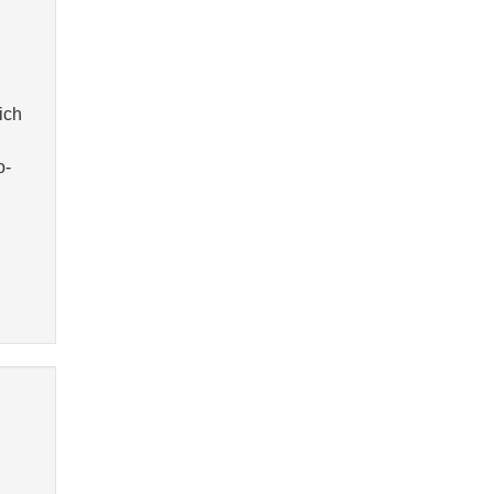
ich
o-