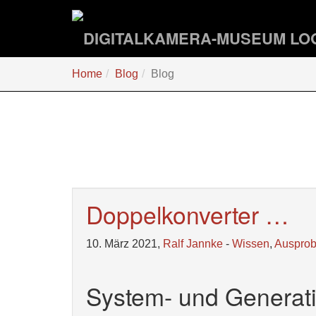
Zum
Hauptinhalt
springen
Sie
Home
Blog
Blog
sind
hier:
Doppelkonverter …
10. März 2021,
Ralf Jannke
-
Wissen
,
Ausprob
System- und Generat