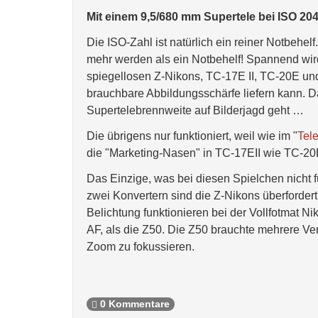
Mit einem 9,5/680 mm Supertele bei ISO 204
Die ISO-Zahl ist natürlich ein reiner Notbehe
mehr werden als ein Notbehelf! Spannend wir
spiegellosen Z-Nikons, TC-17E II, TC-20E un
brauchbare Abbildungsschärfe liefern kann. Da
Supertelebrennweite auf Bilderjagd geht …
Die übrigens nur funktioniert, weil wie im "
Tele
die "Marketing-Nasen" in TC-17EII wie TC-20
Das Einzige, was bei diesen Spielchen nicht fu
zwei Konvertern sind die Z-Nikons überfordert.
Belichtung funktionieren bei der Vollfotmat N
AF, als die Z50. Die Z50 brauchte mehrere V
Zoom zu fokussieren.
0 Kommentare