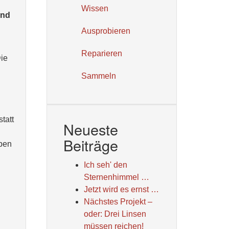
Wissen
und
Ausprobieren
Reparieren
Die
Sammeln
tatt
Neueste
Beiträge
oben
Ich seh' den
Sternenhimmel …
Jetzt wird es ernst …
Nächstes Projekt –
oder: Drei Linsen
müssen reichen!