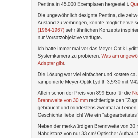
Pentina in 45.000 Exemplaren hergestellt.
Que
Die ungewöhnlich designte Pentina, die zeit
Ausland zu verbringen, könnte möglicherwei
(1964-1967)
sehr ähnlichen Konzepts inspirier
nur Vorsatzobjektive verfügte.
Ich hatte immer mal vor das Meyer-Optik Lydith
Systemkamera zu probieren.
Was am ungewöhnl
Adapter gibt
.
Die Lösung war viel einfacher und kostete ca.
ramponierte Meyer-Optik Lydith 3,5/30 mit M
Allein schon der Preis von 899 Euro für die
Ne
Brennweite von 30 mm
rechtfertigte den "Zug
gebraucht und mindestens zweimal auf einen h
Geschichte liebe ich! Wie ein "abgearbeitetes
Neben der merkwürdigen Brennweite von 30 mm
Nahdistanz von nur 33 cm! Optischer Aufbau: 