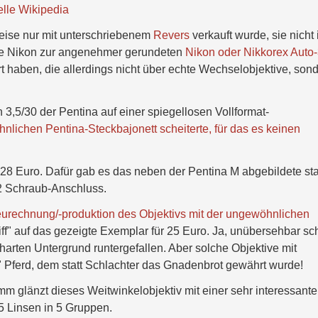
lle Wikipedia
weise nur mit unterschriebenem
Revers
verkauft wurde, sie nicht 
se Nikon zur angenehmer gerundeten
Nikon oder Nikkorex Auto
t haben, die allerdings nicht über echte Wechselobjektive, son
 3,5/30 der Pentina auf einer spiegellosen Vollformat-
ichen Pentina-Steckbajonett scheiterte, für das es keinen
 28 Euro. Dafür gab es das neben der Pentina M abgebildete st
42 Schraub-Anschluss.
urechnung/-produktion des Objektivs mit der ungewöhnlichen
riff" auf das gezeigte Exemplar für 25 Euro. Ja, unübersehbar s
arten Untergrund runtergefallen. Aber solche Objektive mit
" Pferd, dem statt Schlachter das Gnadenbrot gewährt wurde!
 glänzt dieses Weitwinkelobjektiv mit einer sehr interessant
5 Linsen in 5 Gruppen.