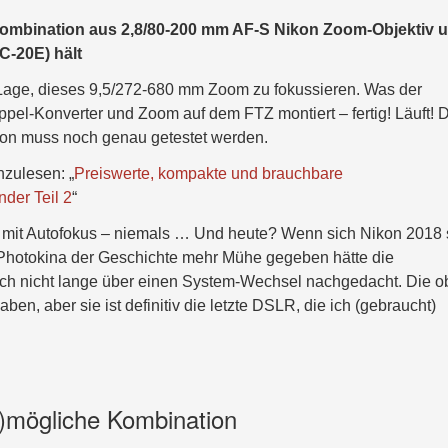
Kombination aus 2,8/80-200 mm AF-S Nikon Zoom-Objektiv 
C-20E) hält
r Lage, dieses 9,5/272-680 mm Zoom zu fokussieren. Was der
pel-Konverter und Zoom auf dem FTZ montiert – fertig! Läuft! 
ion muss noch genau getestet werden.
hzulesen: „
Preiswerte, kompakte und brauchbare
der Teil 2
“
 mit Autofokus – niemals … Und heute? Wenn sich Nikon 2018 s
n Photokina der Geschichte mehr Mühe gegeben hätte die
 ich nicht lange über einen System-Wechsel nachgedacht. Die 
en, aber sie ist definitiv die letzte DSLR, die ich (gebraucht)
n)mögliche Kombination