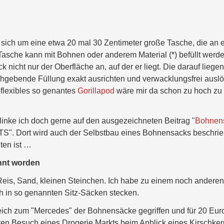
sich um eine etwa 20 mal 30 Zentimeter große Tasche, die an e
Tasche kann mit Bohnen oder anderem Material (*) befüllt werde
nicht nur der Oberfläche an, auf der er liegt. Die darauf liege
chgebende Füllung exakt ausrichten und verwacklungsfrei ausl
flexibles so genantes
Gorillapod
wäre mir da schon zu hoch zu
linke ich doch gerne auf den ausgezeichneten Beitrag "
Bohnen
". Dort wird auch der Selbstbau eines Bohnensacks beschrie
ten ist …
ähnt worden
 Reis, Sand, kleinen Steinchen. Ich habe zu einem noch anderen
uch in so genannten Sitz-Säcken stecken.
leich zum "Mercedes" der Bohnensäcke gegriffen und für 20 Eur
ten Besuch eines Drogerie Markts beim Anblick eines Kirschker