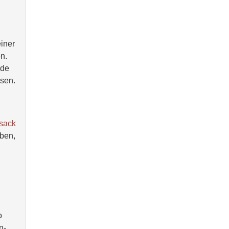
iner
n.
nde
ösen.
sack
ben,
o
n-