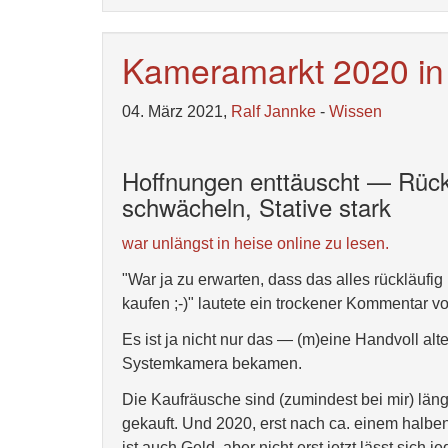
Kameramarkt 2020 in
04. März 2021,
Ralf Jannke
-
Wissen
Hoffnungen enttäuscht — Rück
schwächeln, Stative stark
war unlängst in heise online zu lesen.
"War ja zu erwarten, dass das alles rückläufig
kaufen ;-)" lautete ein trockener Kommentar 
Es ist ja nicht nur das — (m)eine Handvoll alt
Systemkamera bekamen.
Die Kaufräusche sind (zumindest bei mir) län
gekauft. Und 2020, erst nach ca. einem halbe
ist auch Geld, aber nicht erst jetzt lässt sich