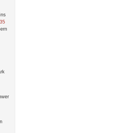
ins
-35
dern
ark
chwer
en