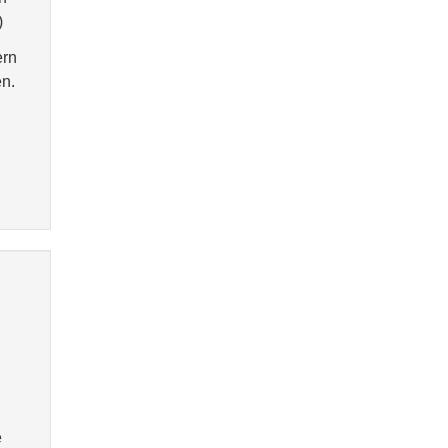
)
ern
n.
e