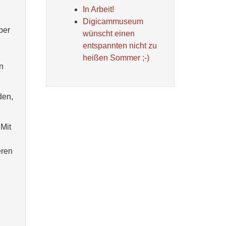
In Arbeit!
Digicammuseum
ber
wünscht einen
entspannten nicht zu
heißen Sommer ;-)
n
den,
 Mit
eren
d