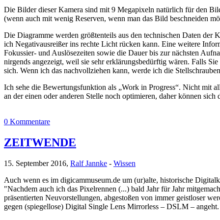
Die Bilder dieser Kamera sind mit 9 Megapixeln natürlich für den Bi
(wenn auch mit wenig Reserven, wenn man das Bild beschneiden möchte
Die Diagramme werden größtenteils aus den technischen Daten der Kam
ich Negativausreißer ins rechte Licht rücken kann. Eine weitere Infor
Fokussier- und Auslösezeiten sowie die Dauer bis zur nächsten Aufna
nirgends angezeigt, weil sie sehr erklärungsbedürftig wären. Falls S
sich. Wenn ich das nachvollziehen kann, werde ich die Stellschrauben
Ich sehe die Bewertungsfunktion als „Work in Progress“. Nicht mit a
an der einen oder anderen Stelle noch optimieren, daher können sich
0 Kommentare
ZEITWENDE
15. September 2016,
Ralf Jannke
-
Wissen
Auch wenn es im digicammuseum.de um (ur)alte, historische Digitalka
"Nachdem auch ich das Pixelrennen (...) bald Jahr für Jahr mitgema
präsentierten Neuvorstellungen, abgestoßen von immer geistloser we
gegen (spiegellose) Digital Single Lens Mirrorless – DSLM – angeht