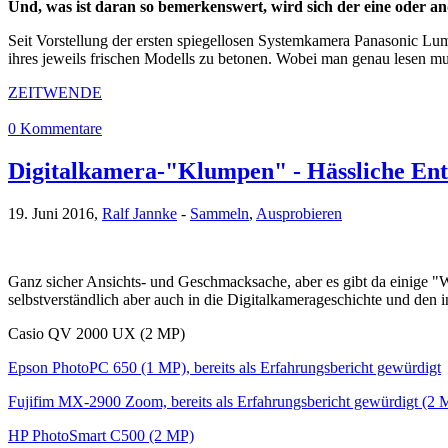
Und, was ist daran so bemerkenswert, wird sich der eine oder a
Seit Vorstellung der ersten spiegellosen Systemkamera Panasonic Lu
ihres jeweils frischen Modells zu betonen. Wobei man genau lesen mus
ZEITWENDE
0 Kommentare
Digitalkamera-"Klumpen" - Hässliche Ent
19. Juni 2016,
Ralf Jannke
-
Sammeln
,
Ausprobieren
Ganz sicher Ansichts- und Geschmacksache, aber es gibt da einige "
selbstverständlich aber auch in die Digitalkamerageschichte und den
Casio QV 2000 UX (2 MP)
Epson PhotoPC 650 (1 MP), bereits als Erfahrungsbericht gewürdigt
Fujifim MX-2900 Zoom, bereits als Erfahrungsbericht gewürdigt (2 
HP PhotoSmart C500 (2 MP)