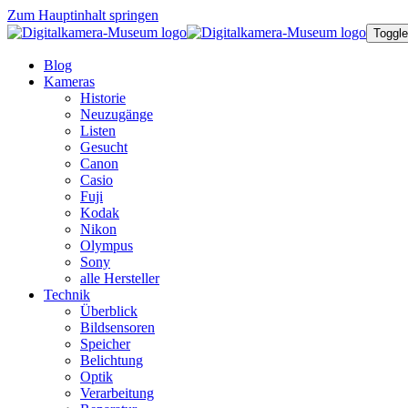
Zum Hauptinhalt springen
Toggle
Blog
Kameras
Historie
Neuzugänge
Listen
Gesucht
Canon
Casio
Fuji
Kodak
Nikon
Olympus
Sony
alle Hersteller
Technik
Überblick
Bildsensoren
Speicher
Belichtung
Optik
Verarbeitung