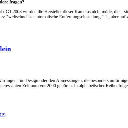
ndere fragen?
mix G1 2008 wurden die Hersteller dieser Kameras nicht müde, die – si
s: "weltschnellste automatische Entfernungseinstellung." Ja, aber auf
lein
Wirrungen" im Design oder den Abmessungen, die besonders unförmige,
 interessanten Zeitraum vor 2000 gehören. In alphabetischer Reihenfol
MP)