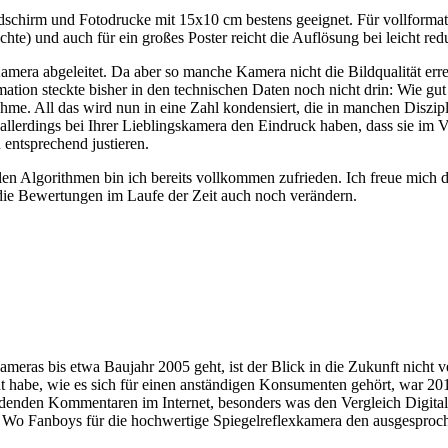
ldschirm und Fotodrucke mit 15x10 cm bestens geeignet. Für vollforma
) und auch für ein großes Poster reicht die Auflösung bei leicht redu
era abgeleitet. Da aber so manche Kamera nicht die Bildqualität errei
mation steckte bisher in den technischen Daten noch nicht drin: Wie gut
hme. All das wird nun in eine Zahl kondensiert, die in manchen Diszip
ie allerdings bei Ihrer Lieblingskamera den Eindruck haben, dass sie 
 entsprechend justieren.
llen Algorithmen bin ich bereits vollkommen zufrieden. Ich freue mich
 die Bewertungen im Laufe der Zeit auch noch verändern.
meras bis etwa Baujahr 2005 geht, ist der Blick in die Zukunft nicht 
cht habe, wie es sich für einen anständigen Konsumenten gehört, war 2
rdenden Kommentaren im Internet, besonders was den Vergleich Digita
. Wo Fanboys für die hochwertige Spiegelreflexkamera den ausgesproch