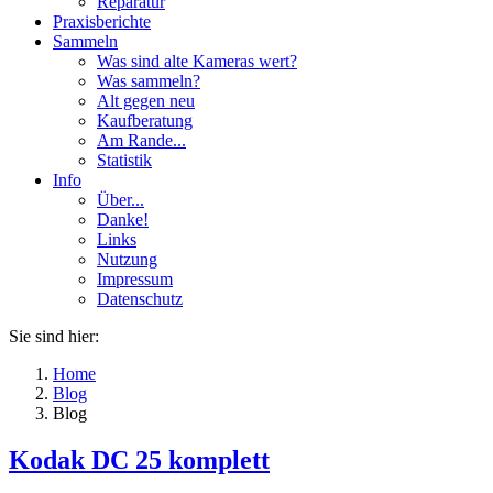
Reparatur
Praxisberichte
Sammeln
Was sind alte Kameras wert?
Was sammeln?
Alt gegen neu
Kaufberatung
Am Rande...
Statistik
Info
Über...
Danke!
Links
Nutzung
Impressum
Datenschutz
Sie sind hier:
Home
Blog
Blog
Kodak DC 25 komplett