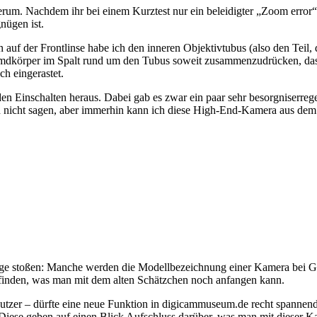
rum. Nachdem ihr bei einem Kurztest nur ein beleidigter „Zoom error“ zu
nügen ist.
uf der Frontlinse habe ich den inneren Objektivtubus (also den Teil, de
 Fremdkörper im Spalt rund um den Tubus soweit zusammenzudrücken, da
h eingerastet.
n Einschalten heraus. Dabei gab es zwar ein paar sehr besorgniserre
h nicht sagen, aber immerhin kann ich diese High-End-Kamera aus dem J
ge stoßen: Manche werden die Modellbezeichnung einer Kamera bei Goog
inden, was man mit dem alten Schätzchen noch anfangen kann.
anutzer – dürfte eine neue Funktion in digicammuseum.de recht spanne
 Diese geben auf einen Blick Aufschluss darüber, was man mit dieser K