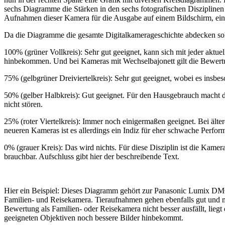
sechs Diagramme die Stärken in den sechs fotografischen Disziplinen 
Aufnahmen dieser Kamera für die Ausgabe auf einem Bildschirm, ein g
Da die Diagramme die gesamte Digitalkamerageschichte abdecken solle
100% (grüner Vollkreis): Sehr gut geeignet, kann sich mit jeder aktu
hinbekommen. Und bei Kameras mit Wechselbajonett gilt die Bewertun
75% (gelbgrüner Dreiviertelkreis): Sehr gut geeignet, wobei es insbe
50% (gelber Halbkreis): Gut geeignet. Für den Hausgebrauch macht di
nicht stören.
25% (roter Viertelkreis): Immer noch einigermaßen geeignet. Bei älter
neueren Kameras ist es allerdings ein Indiz für eher schwache Perform
0% (grauer Kreis): Das wird nichts. Für diese Disziplin ist die Kamer
brauchbar. Aufschluss gibt hier der beschreibende Text.
Hier ein Beispiel: Dieses Diagramm gehört zur Panasonic Lumix DMC
Familien- und Reisekamera. Tieraufnahmen gehen ebenfalls gut und mit
Bewertung als Familien- oder Reisekamera nicht besser ausfällt, lie
geeigneten Objektiven noch bessere Bilder hinbekommt.