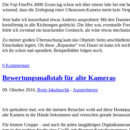
Die Fuji FinePix 4900 Zoom lag schon seit über einem Jahr bei mir he
wissend, dass die Zerlegung einer Ultrazoom-Kamera meist kein Verg
Jetzt habe ich kurzerhand etwas Anderes ausprobiert: Mit den Daumen a
kreisförmig in alle Richtungen gedrückt. Die Idee war, eventuelle
hörte ich zweimal ein knackendes Geräusch, als wäre etwas mechanisc
Zu meiner großen Überraschung kam das Objekitv beim anschließende
Einschalten legten. Ob diese „Reparatur“ von Dauer ist kann ich noc
ich ihr schon mal spendiert, Beispielbilder folgen noch.
0 Kommentare
Bewertungsmaßstab für alte Kameras
09. Oktober 2016,
Boris Jakubaschk
-
Ausprobieren
Ich spekuliere mal, wie die meisten Besucher wohl auf diese Homepa
alte Kamera in die Hände bekommen und versuchen gerade herauszuf
Für letztere Gruppe – und auch für jeden langjährigen Digitalkamer
nun in der rechten Spalte eine Grafik mit diversen Kreisdiagrammen.