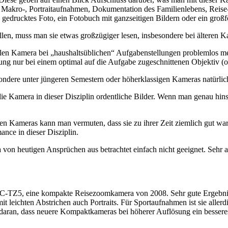
Makro-, Portraitaufnahmen, Dokumentation des Familienlebens, Reise-, S
edrucktes Foto, ein Fotobuch mit ganzseitigen Bildern oder ein großfo
n, muss man sie etwas großzügiger lesen, insbesondere bei älteren Kam
ellen Kamera bei „haushaltsüblichen“ Aufgabenstellungen problemlos mess
g nur bei einem optimal auf die Aufgabe zugeschnittenen Objektiv (o
sondere unter jüngeren Semestern oder höherklassigen Kameras natürlic
e Kamera in dieser Disziplin ordentliche Bilder. Wenn man genau hinsch
en Kameras kann man vermuten, dass sie zu ihrer Zeit ziemlich gut war. 
ance in dieser Disziplin.
a von heutigen Ansprüchen aus betrachtet einfach nicht geeignet. Sehr 
-TZ5, eine kompakte Reisezoomkamera von 2008. Sehr gute Ergebnisse 
 leichten Abstrichen auch Portraits. Für Sportaufnahmen ist sie allerd
gt daran, dass neuere Kompaktkameras bei höherer Auflösung ein besse