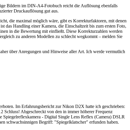
tige Bildern im DIN-A4-Fotobuch reicht die Auflösung ebenfalls
zierter Druckauflösung gut aus.
cht, die maximal möglich wäre, gibt es Korrekturfaktoren, mit denen
 ist das Handling einer Kamera, die Einschaltzeit bis zum ersten Foto,
linen in die Bewertung mit einfließt. Diese Korrekturzahlen werden
im Vergleich zu anderen Modellen zu schlecht wegkommt – melden Sie
 daher über Anregungen und Hinweise aller Art. Ich werde vermutlich
verboten. Im Erfahrungsbericht zur Nikon D2X hatte ich geschrieben:
012 Schluss! Abgeschreckt von den in immer höherer Frequenz
le Spiegelreflexkamera - Digital Single Lens Reflex (Camera) DSLR
en schwachsinnigen Begriff: "Spiegelklatscher" erfunden haben.