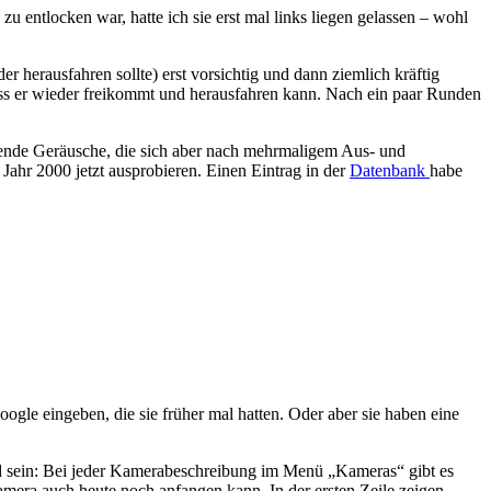
 entlocken war, hatte ich sie erst mal links liegen gelassen – wohl
r herausfahren sollte) erst vorsichtig und dann ziemlich kräftig
ss er wieder freikommt und herausfahren kann. Nach ein paar Runden
gende Geräusche, die sich aber nach mehrmaligem Aus- und
ahr 2000 jetzt ausprobieren. Einen Eintrag in der
Datenbank
habe
le eingeben, die sie früher mal hatten. Oder aber sie haben eine
nd sein: Bei jeder Kamerabeschreibung im Menü „Kameras“ gibt es
amera auch heute noch anfangen kann. In der ersten Zeile zeigen