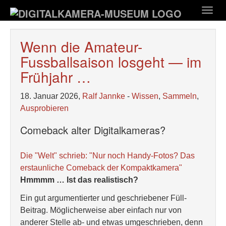
Zum
Togg
Hauptinhalt
navig
springen
Wenn die Amateur-
Fussballsaison losgeht — im
Frühjahr …
18. Januar 2026,
Ralf Jannke
-
Wissen
,
Sammeln
,
Ausprobieren
Comeback alter Digitalkameras?
Die "Welt" schrieb: "Nur noch Handy-Fotos? Das
erstaunliche Comeback der Kompaktkamera"
Hmmmm … Ist das realistisch?
Ein gut argumentierter und geschriebener Füll-
Beitrag. Möglicherweise aber einfach nur von
anderer Stelle ab- und etwas umgeschrieben, denn