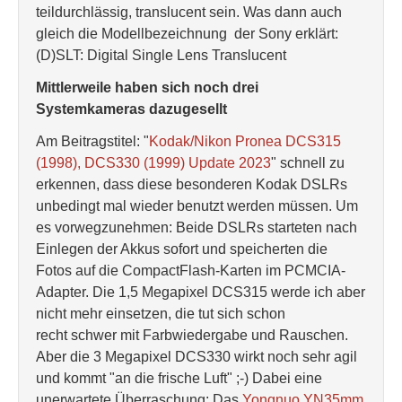
teildurchlässig, translucent sein. Was dann auch
gleich die Modellbezeichnung der Sony erklärt:
(D)SLT: Digital Single Lens Translucent
Mittlerweile haben sich noch drei
Systemkameras dazugesellt
Am Beitragstitel: "
Kodak/Nikon Pronea DCS315
(1998), DCS330 (1999) Update 2023
" schnell zu
erkennen, dass diese besonderen Kodak DSLRs
unbedingt mal wieder benutzt werden müssen. Um
es vorwegzunehmen: Beide DSLRs starteten nach
Einlegen der Akkus sofort und speicherten die
Fotos auf die CompactFlash-Karten im PCMCIA-
Adapter. Die 1,5 Megapixel DCS315 werde ich aber
nicht mehr einsetzen, die tut sich schon
recht schwer mit Farbwiedergabe und Rauschen.
Aber die 3 Megapixel DCS330 wirkt noch sehr agil
und kommt "an die frische Luft" ;-) Dabei eine
unerwartete Überraschung: Das
Yongnuo YN35mm