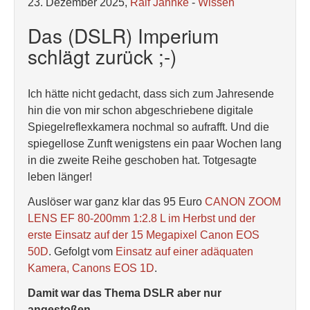
23. Dezember 2025,
Ralf Jannke
-
Wissen
Das (DSLR) Imperium
schlägt zurück ;-)
Ich hätte nicht gedacht, dass sich zum Jahresende
hin die von mir schon abgeschriebene digitale
Spiegelreflexkamera nochmal so aufrafft. Und die
spiegellose Zunft wenigstens ein paar Wochen lang
in die zweite Reihe geschoben hat. Totgesagte
leben länger!
Auslöser war ganz klar das 95 Euro
CANON ZOOM
LENS EF 80-200mm 1:2.8 L im Herbst und der
erste Einsatz auf der 15 Megapixel Canon EOS
50D
. Gefolgt vom
Einsatz auf einer adäquaten
Kamera, Canons EOS 1D
.
Damit war das Thema DSLR aber nur
angestoßen