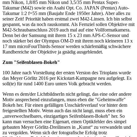
mm Nikon, 1,8/85 mm Nikon und 3,5/35 mm Pentax Super-
Takumar (M42) sowie ein Asahi Opt. Co. JAPAN (Pentax) Auto-
Takumar 1:2 f=55 mm (Baujahr Ende 1950er Jahre). Aber alles zu
seiner Zeit! Priorität haben erstmal zwei M42-Linsen. Ich bin selbst
gespannt, was da noch rauskommt. Als Fernziel sollen Objektive mit
M42-Schraubanschluss 2019 auch mal auf eine Vollformatkamera.
Denn bei der Samsung mit ihrem 15 x 23 mm APS-C-Sensor und
noch stärker bei der Olympus OM-D mit ihrem noch kleineren 13 x
17 mm microFourThirds-Sensor werden schärfemäßig schwächere
Randbereiche der Objektive ja gnädig ausgeblendet.
Zum "Seifenblasen-Bokeh"
100 Jahre nach Vorstellung der ersten Version des Trioplans wurde
das Meyer Görlitz 2016 per Kickstart-Kampagne neu aufgelegt. Es
soll(te) für rund 1400 Euro unters Volk gebracht werden.
Wenn es dem/der LichtbildnerIn nicht gelingt, das eine oder andere
Motiv ansprechend einzufangen, muss eben die "Geheimwaffe"
Bokeh her. Für einen gefälligen Unschärfeverlauf vor hinter dem
freigestellten Motiv. Wenn auch das nicht langt, muss eben ein
„unverwechselbares, einzigartiges Seifenblasen-Bokeh" her. So
kann man versuchen eine Eigenart, einen Optikfehler des simpel
gebauten Meyer Görlitz-Dreilinsers in „Kunst“ zu verwandeln und
zu vergolden. Wenn sich der fotografische Erfolg trotz