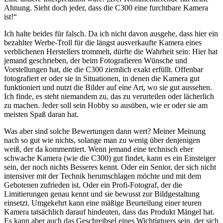
Ahnung. Sieht doch jeder, dass die C300 eine furchtbare Kamera
ist!“
Ich halte beides für falsch. Da ich nicht davon ausgehe, dass hier ein
bezahlter Werbe-Troll für die längst ausverkaufte Kamera eines
verblichenen Herstellers trommelt, dürfte die Wahrheit sein: Hier hat
jemand geschrieben, der beim Fotografieren Wünsche und
Vorstellungen hat, die die C300 ziemlich exakt erfüllt. Offenbar
fotografiert er oder sie in Situationen, in denen die Kamera gut
funktioniert und nutzt die Bilder auf eine Art, wo sie gut aussehen.
Ich finde, es steht niemandem zu, das zu verurteilen oder lächerlich
zu machen. Jeder soll sein Hobby so ausüben, wie er oder sie am
meisten Spaß daran hat.
Was aber sind solche Bewertungen dann wert? Meiner Meinung
nach so gut wie nichts, solange man zu wenig über denjenigen
weiß, der da kommentiert. Wenn jemand eine technisch eher
schwache Kamera (wie die C300) gut findet, kann es ein Einsteiger
sein, der noch nichts Besseres kennt. Oder ein Senior, der sich nicht
intensiver mit der Technik herumschlagen möchte und mit dem
Gebotenen zufrieden ist. Oder ein Profi-Fotograf, der die
Limitierungen genau kennt und sie bewusst zur Bildgestaltung
einsetzt. Umgekehrt kann eine mäßige Beurteilung einer teuren
Kamera tatsächlich darauf hindeuten, dass das Produkt Mängel hat.
Es kann aber auch das Geschreibsel eines Wichtigtuers sein, der sich