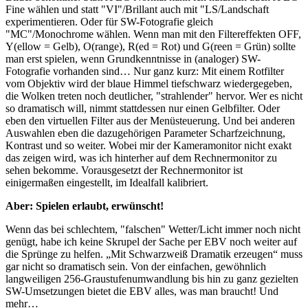
Fine wählen und statt "VI"/Brillant auch mit "LS/Landschaft
experimentieren. Oder für SW-Fotografie gleich
"MC"/Monochrome wählen. Wenn man mit den Filtereffekten OFF,
Y(ellow = Gelb), O(range), R(ed = Rot) und G(reen = Grün) sollte
man erst spielen, wenn Grundkenntnisse in (analoger) SW-
Fotografie vorhanden sind… Nur ganz kurz: Mit einem Rotfilter
vom Objektiv wird der blaue Himmel tiefschwarz wiedergegeben,
die Wolken treten noch deutlicher, "strahlender" hervor. Wer es nicht
so dramatisch will, nimmt stattdessen nur einen Gelbfilter. Oder
eben den virtuellen Filter aus der Menüsteuerung. Und bei anderen
Auswahlen eben die dazugehörigen Parameter Scharfzeichnung,
Kontrast und so weiter. Wobei mir der Kameramonitor nicht exakt
das zeigen wird, was ich hinterher auf dem Rechnermonitor zu
sehen bekomme. Vorausgesetzt der Rechnermonitor ist
einigermaßen eingestellt, im Idealfall kalibriert.
Aber: Spielen erlaubt, erwünscht!
Wenn das bei schlechtem, "falschen" Wetter/Licht immer noch nicht
genügt, habe ich keine Skrupel der Sache per EBV noch weiter auf
die Sprünge zu helfen. „Mit Schwarzweiß Dramatik erzeugen“ muss
gar nicht so dramatisch sein. Von der einfachen, gewöhnlich
langweiligen 256-Graustufenumwandlung bis hin zu ganz gezielten
SW-Umsetzungen bietet die EBV alles, was man braucht! Und
mehr…