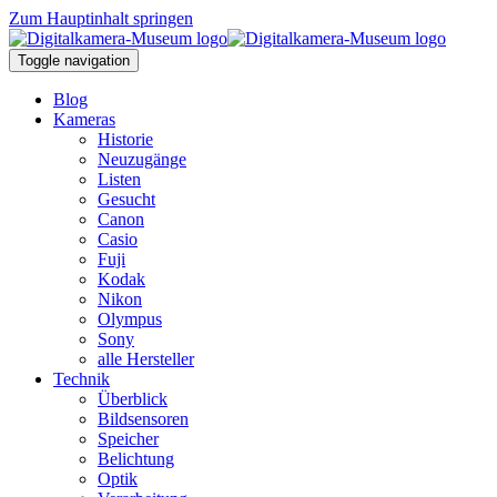
Zum Hauptinhalt springen
Toggle navigation
Blog
Kameras
Historie
Neuzugänge
Listen
Gesucht
Canon
Casio
Fuji
Kodak
Nikon
Olympus
Sony
alle Hersteller
Technik
Überblick
Bildsensoren
Speicher
Belichtung
Optik