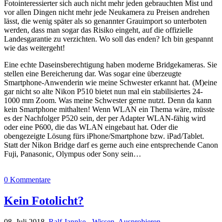
Fotointeressierter sich auch nicht mehr jeden gebrauchten Mist und
vor allen Dingen nicht mehr jede Neukamera zu Preisen andrehen
lässt, die wenig später als so genannter Grauimport so unterboten
werden, dass man sogar das Risiko eingeht, auf die offizielle
Landesgarantie zu verzichten. Wo soll das enden? Ich bin gespannt
wie das weitergeht!
Eine echte Daseinsberechtigung haben moderne Bridgekameras. Sie
stellen eine Bereicherung dar. Was sogar eine überzeugte
Smartphone-Anwenderin wie meine Schwester erkannt hat. (M)eine
gar nicht so alte Nikon P510 bietet nun mal ein stabilisiertes 24-
1000 mm Zoom. Was meine Schwester gerne nutzt. Denn da kann
kein Smartphone mithalten! Wenn WLAN ein Thema wäre, müsste
es der Nachfolger P520 sein, der per Adapter WLAN-fähig wird
oder eine P600, die das WLAN eingebaut hat. Oder die
obengezeigte Lösung fürs iPhone/Smartphone bzw. iPad/Tablet.
Statt der Nikon Bridge darf es gerne auch eine entsprechende Canon
Fuji, Panasonic, Olympus oder Sony sein…
0 Kommentare
Kein Fotolicht?
08. Juli 2018,
Ralf Jannke
-
Wissen
,
Ausprobieren