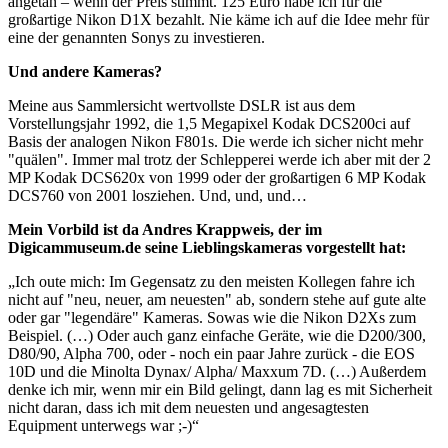
angetan – wenn der Preis stimmt. 125 Euro habe ich für die
großartige Nikon D1X bezahlt. Nie käme ich auf die Idee mehr für
eine der genannten Sonys zu investieren.
Und andere Kameras?
Meine aus Sammlersicht wertvollste DSLR ist aus dem
Vorstellungsjahr 1992, die 1,5 Megapixel Kodak DCS200ci auf
Basis der analogen Nikon F801s. Die werde ich sicher nicht mehr
"quälen". Immer mal trotz der Schlepperei werde ich aber mit der 2
MP Kodak DCS620x von 1999 oder der großartigen 6 MP Kodak
DCS760 von 2001 losziehen. Und, und, und…
Mein Vorbild ist da Andres Krappweis, der im
Digicammuseum.de seine Lieblingskameras vorgestellt hat:
„Ich oute mich: Im Gegensatz zu den meisten Kollegen fahre ich
nicht auf "neu, neuer, am neuesten" ab, sondern stehe auf gute alte
oder gar "legendäre" Kameras. Sowas wie die Nikon D2Xs zum
Beispiel. (…) Oder auch ganz einfache Geräte, wie die D200/300,
D80/90, Alpha 700, oder - noch ein paar Jahre zurück - die EOS
10D und die Minolta Dynax/ Alpha/ Maxxum 7D. (…) Außerdem
denke ich mir, wenn mir ein Bild gelingt, dann lag es mit Sicherheit
nicht daran, dass ich mit dem neuesten und angesagtesten
Equipment unterwegs war ;-)“