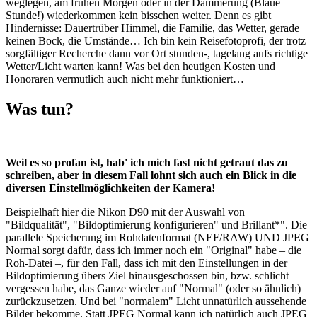
weglegen, am frühen Morgen oder in der Dämmerung (Blaue
Stunde!) wiederkommen kein bisschen weiter. Denn es gibt
Hindernisse: Dauertrüber Himmel, die Familie, das Wetter, gerade
keinen Bock, die Umstände… Ich bin kein Reisefotoprofi, der trotz
sorgfältiger Recherche dann vor Ort stunden-, tagelang aufs richtige
Wetter/Licht warten kann! Was bei den heutigen Kosten und
Honoraren vermutlich auch nicht mehr funktioniert…
Was tun?
Weil es so profan ist, hab' ich mich fast nicht getraut das zu
schreiben, aber in diesem Fall lohnt sich auch ein Blick in die
diversen Einstellmöglichkeiten der Kamera!
Beispielhaft hier die Nikon D90 mit der Auswahl von
"Bildqualität", "Bildoptimierung konfigurieren" und Brillant*". Die
parallele Speicherung im Rohdatenformat (NEF/RAW) UND JPEG
Normal sorgt dafür, dass ich immer noch ein "Original" habe – die
Roh-Datei –, für den Fall, dass ich mit den Einstellungen in der
Bildoptimierung übers Ziel hinausgeschossen bin, bzw. schlicht
vergessen habe, das Ganze wieder auf "Normal" (oder so ähnlich)
zurückzusetzen. Und bei "normalem" Licht unnatürlich aussehende
Bilder bekomme. Statt JPEG Normal kann ich natürlich auch JPEG