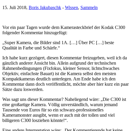
15. Juli 2018,
Boris Jakubaschk
-
Wissen
,
Sammeln
Vor ein paar Tagen wurde dem Kamerasteckbrief der Kodak C300
folgender Kommentar hinzugefügt:
„Super Kamera, die Bilder sind 1A. […] Über PC […] beste
Qualität in Farbe und Schärfe.“
Ich habe kurz gezögert, diesen Kommentar freizugeben, weil ich da
gänzlich anderer Ansicht bin. Allein aufgrund der technischen
Rahmenbedingungen (Fixfokus, kleiner Sensor, lichtschwaches
Objektiv, einfachste Bauart) ist die Kamera selbst den meisten
Kompaktkameras deutlich unterlegen. Am Ende habe ich den
Kommentar dann doch veröffentlicht, möchte aber hier kurz ein paar
Sätze dazu loswerden.
Was sagt uns dieser Kommentar? Naheliegend wäre: „Die C300 ist
eine großartige Kamera. Völlig unverständlich, warum jemand
Tausende von Euros für so ein schwarz-professionelles
Kameramonster ausgibt, wenn er auch mit der tollen und viel
billigeren C300 losziehen könnte!“.
Eine andere Interpretation wäre: „Der Kommentierende hat keine