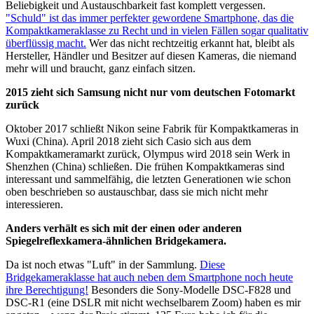
Beliebigkeit und Austauschbarkeit fast komplett vergessen.
"Schuld" ist das immer perfekter gewordene Smartphone, das die
Kompaktkameraklasse zu Recht und in vielen Fällen sogar qualitativ
überflüssig macht.
Wer das nicht rechtzeitig erkannt hat, bleibt als
Hersteller, Händler und Besitzer auf diesen Kameras, die niemand
mehr will und braucht, ganz einfach sitzen.
2015 zieht sich Samsung nicht nur vom deutschen Fotomarkt
zurück
Oktober 2017 schließt Nikon seine Fabrik für Kompaktkameras in
Wuxi (China). April 2018 zieht sich Casio sich aus dem
Kompaktkameramarkt zurück, Olympus wird 2018 sein Werk in
Shenzhen (China) schließen. Die frühen Kompaktkameras sind
interessant und sammelfähig, die letzten Generationen wie schon
oben beschrieben so austauschbar, dass sie mich nicht mehr
interessieren.
Anders verhält es sich mit der einen oder anderen
Spiegelreflexkamera-ähnlichen Bridgekamera.
Da ist noch etwas "Luft" in der Sammlung.
Diese
Bridgekameraklasse hat auch neben dem Smartphone noch heute
ihre Berechtigung!
Besonders die Sony-Modelle DSC-F828 und
DSC-R1 (eine DSLR mit nicht wechselbarem Zoom) haben es mir