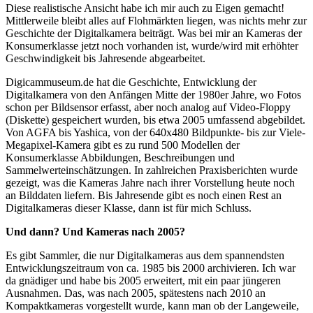
Diese realistische Ansicht habe ich mir auch zu Eigen gemacht!
Mittlerweile bleibt alles auf Flohmärkten liegen, was nichts mehr zur
Geschichte der Digitalkamera beiträgt. Was bei mir an Kameras der
Konsumerklasse jetzt noch vorhanden ist, wurde/wird mit erhöhter
Geschwindigkeit bis Jahresende abgearbeitet.
Digicammuseum.de hat die Geschichte, Entwicklung der
Digitalkamera von den Anfängen Mitte der 1980er Jahre, wo Fotos
schon per Bildsensor erfasst, aber noch analog auf Video-Floppy
(Diskette) gespeichert wurden, bis etwa 2005 umfassend abgebildet.
Von AGFA bis Yashica, von der 640x480 Bildpunkte- bis zur Viele-
Megapixel-Kamera gibt es zu rund 500 Modellen der
Konsumerklasse Abbildungen, Beschreibungen und
Sammelwerteinschätzungen. In zahlreichen Praxisberichten wurde
gezeigt, was die Kameras Jahre nach ihrer Vorstellung heute noch
an Bilddaten liefern. Bis Jahresende gibt es noch einen Rest an
Digitalkameras dieser Klasse, dann ist für mich Schluss.
Und dann? Und Kameras nach 2005?
Es gibt Sammler, die nur Digitalkameras aus dem spannendsten
Entwicklungszeitraum von ca. 1985 bis 2000 archivieren. Ich war
da gnädiger und habe bis 2005 erweitert, mit ein paar jüngeren
Ausnahmen. Das, was nach 2005, spätestens nach 2010 an
Kompaktkameras vorgestellt wurde, kann man ob der Langeweile,