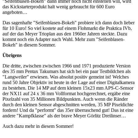
"Seifenblasen-Bokeh" dann immer noch nicht einstellen will, wird
das Kickstarterprodukt halt wenig gebraucht für 600 Euro
angeboten…
Das sagenhafte "Seifenblasen-Bokeh" probiere ich dann doch lieber
für 10 Euro! So viel kostete auf einem Flohmarkt die Praktica IVb,
auf der das Meyer Trioplan aus den 1960er Jahren steckte. Dazu
kommt noch ein Adapter nach Wahl. Mehr zum "Seifenblasen-
Bokeh" in diesem Sommer.
Übrigens
Die dritte, zwischen zwischen 1966 und 1971 produzierte Version
des 35 mm Pentax Takumars hat sich bei ein paar Testbildchen als
"Langweiler" erwiesen. Was absolut positiv gemeint ist! Welches
rund 50 Jahre Objektiv ist heute in der Lage auf einer Digitalkamera
zu bestehen. Die 14 MP auf dem kleinen 15x23 mm APS-C-Sensor
der NX11 auf 24 x 36 mm Vollformat hochgerechnet, ergäbe eine
Pixelzahl von 35 Millionen Bildpunkten. Auch wenn die Ränder
durch den kleinen Sensor abgeschnitten werden, 35 MP Pixeldichte
fordern! Und da "performt" das 35er überraschend gut! Das ist eine
andere "Kampfklasse" als der brave Meyer Görlitz Dreilinser…
Auch dazu mehr in diesem Sommer!