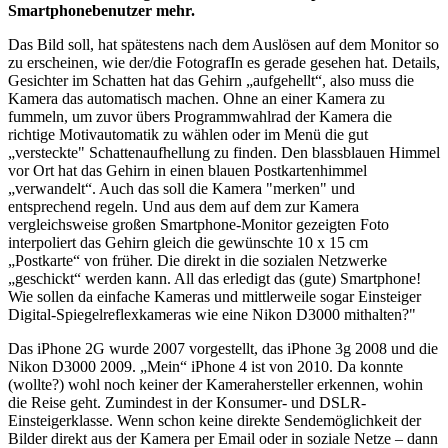
Smartphonebenutzer mehr.
Das Bild soll, hat spätestens nach dem Auslösen auf dem Monitor so
zu erscheinen, wie der/die FotografIn es gerade gesehen hat. Details,
Gesichter im Schatten hat das Gehirn „aufgehellt“, also muss die
Kamera das automatisch machen. Ohne an einer Kamera zu
fummeln, um zuvor übers Programmwahlrad der Kamera die
richtige Motivautomatik zu wählen oder im Menü die gut
„versteckte" Schattenaufhellung zu finden. Den blassblauen Himmel
vor Ort hat das Gehirn in einen blauen Postkartenhimmel
„verwandelt“. Auch das soll die Kamera "merken" und
entsprechend regeln. Und aus dem auf dem zur Kamera
vergleichsweise großen Smartphone-Monitor gezeigten Foto
interpoliert das Gehirn gleich die gewünschte 10 x 15 cm
„Postkarte“ von früher. Die direkt in die sozialen Netzwerke
„geschickt“ werden kann. All das erledigt das (gute) Smartphone!
Wie sollen da einfache Kameras und mittlerweile sogar Einsteiger
Digital-Spiegelreflexkameras wie eine Nikon D3000 mithalten?"
Das iPhone 2G wurde 2007 vorgestellt, das iPhone 3g 2008 und die
Nikon D3000 2009. „Mein“ iPhone 4 ist von 2010. Da konnte
(wollte?) wohl noch keiner der Kamerahersteller erkennen, wohin
die Reise geht. Zumindest in der Konsumer- und DSLR-
Einsteigerklasse. Wenn schon keine direkte Sendemöglichkeit der
Bilder direkt aus der Kamera per Email oder in soziale Netze – dann