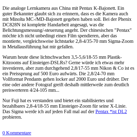
Die analoge Lernkamera aus China mit Pentax K-Bajonett. Ein
guter Bekannter glaubt sich zu erinnern, dass es die Kamera auch
mit Minolta MC-/MD-Bajonett gegeben haben soll. Bei der Phenix
DC828N ist komplette Handarbeit angesagt, was die
Belichtungsmessung/-steuerung angeht. Der chinesischen "Pentax"
möchte ich nicht unbedingt einen Film spendieren, aber das
montierte, vergleichsweise lichtstarke 2,8-4/35-70 mm Sigma-Zoom
in Metallausführung hat mir gefallen.
Warum heute diese lichtschwachen 3,5-5,6/18-55 mm Plastik-
Kitzooms auf Einsteiger-DSLRs? Gerne würde ich etwas mehr
investieren, aber zum durchgehend 2,8/17-55 mm Nikon & Co ist es
ein Preissprung auf 500 Euro aufwärts. Die 2,8/24-70 mm
Vollformat Pendants gehen locker auf 2000 Euro und drüber. Der
eine oder andere Fotograf greift deshalb mittlerweile zum deutlich
preiswerteren 4/24-105 mm...
Nur Fuji hat es verstanden und bietet ein stabilisiertes und
bezahlbares 2,8-4/18-55 mm Einsteiger-Zoom für seine X-Linie.
Das Sigma werde ich auf jeden Fall mal auf der
Pentax *ist DL2
probieren.
0 Kommentare