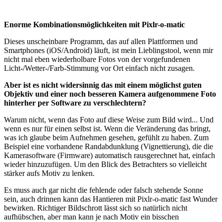
Enorme Kombinationsmöglichkeiten mit Pixlr-o-matic
Dieses unscheinbare Programm, das auf allen Plattformen und
Smartphones (iOS/Android) läuft, ist mein Lieblingstool, wenn mir
nicht mal eben wiederholbare Fotos von der vorgefundenen
Licht-/Wetter-/Farb-Stimmung vor Ort einfach nicht zusagen.
Aber ist es nicht widersinnig das mit einem möglichst guten
Objektiv und einer noch besseren Kamera aufgenommene Foto
hinterher per Software zu verschlechtern?
Warum nicht, wenn das Foto auf diese Weise zum Bild wird... Und
wenn es nur für einen selbst ist. Wenn die Veränderung das bringt,
was ich glaube beim Aufnehmen gesehen, gefühlt zu haben. Zum
Beispiel eine vorhandene Randabdunklung (Vignettierung), die die
Kamerasoftware (Firmware) automatisch rausgerechnet hat, einfach
wieder hinzuzufügen. Um den Blick des Betrachters so vielleicht
stärker aufs Motiv zu lenken.
Es muss auch gar nicht die fehlende oder falsch stehende Sonne
sein, auch drinnen kann das Hantieren mit Pixlr-o-matic fast Wunder
bewirken. Richtiger Bildschrott lässt sich so natürlich nicht
aufhübschen, aber man kann je nach Motiv ein bisschen