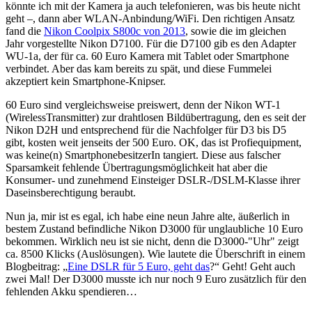
könnte ich mit der Kamera ja auch telefonieren, was bis heute nicht
geht –, dann aber WLAN-Anbindung/WiFi. Den richtigen Ansatz
fand die
Nikon Coolpix S800c von 2013
, sowie die im gleichen
Jahr vorgestellte Nikon D7100. Für die D7100 gib es den Adapter
WU-1a, der für ca. 60 Euro Kamera mit Tablet oder Smartphone
verbindet. Aber das kam bereits zu spät, und diese Fummelei
akzeptiert kein Smartphone-Knipser.
60 Euro sind vergleichsweise preiswert, denn der Nikon WT-1
(WirelessTransmitter) zur drahtlosen Bildübertragung, den es seit der
Nikon D2H und entsprechend für die Nachfolger für D3 bis D5
gibt, kosten weit jenseits der 500 Euro. OK, das ist Profiequipment,
was keine(n) SmartphonebesitzerIn tangiert. Diese aus falscher
Sparsamkeit fehlende Übertragungsmöglichkeit hat aber die
Konsumer- und zunehmend Einsteiger DSLR-/DSLM-Klasse ihrer
Daseinsberechtigung beraubt.
Nun ja, mir ist es egal, ich habe eine neun Jahre alte, äußerlich in
bestem Zustand befindliche Nikon D3000 für unglaubliche 10 Euro
bekommen. Wirklich neu ist sie nicht, denn die D3000-"Uhr" zeigt
ca. 8500 Klicks (Auslösungen). Wie lautete die Überschrift in einem
Blogbeitrag: „
Eine DSLR für 5 Euro, geht das
?“ Geht! Geht auch
zwei Mal! Der D3000 musste ich nur noch 9 Euro zusätzlich für den
fehlenden Akku spendieren…