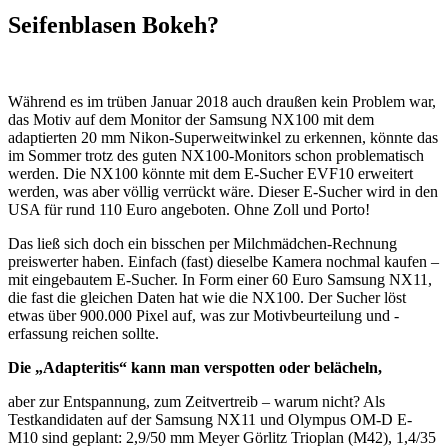
Seifenblasen Bokeh?
Während es im trüben Januar 2018 auch draußen kein Problem war,
das Motiv auf dem Monitor der Samsung NX100 mit dem
adaptierten 20 mm Nikon-Superweitwinkel zu erkennen, könnte das
im Sommer trotz des guten NX100-Monitors schon problematisch
werden. Die NX100 könnte mit dem E-Sucher EVF10 erweitert
werden, was aber völlig verrückt wäre. Dieser E-Sucher wird in den
USA für rund 110 Euro angeboten. Ohne Zoll und Porto!
Das ließ sich doch ein bisschen per Milchmädchen-Rechnung
preiswerter haben. Einfach (fast) dieselbe Kamera nochmal kaufen –
mit eingebautem E-Sucher. In Form einer 60 Euro Samsung NX11,
die fast die gleichen Daten hat wie die NX100. Der Sucher löst
etwas über 900.000 Pixel auf, was zur Motivbeurteilung und -
erfassung reichen sollte.
Die „Adapteritis“ kann man verspotten oder belächeln,
aber zur Entspannung, zum Zeitvertreib – warum nicht? Als
Testkandidaten auf der Samsung NX11 und Olympus OM-D E-
M10 sind geplant: 2,9/50 mm Meyer Görlitz Trioplan (M42), 1,4/35