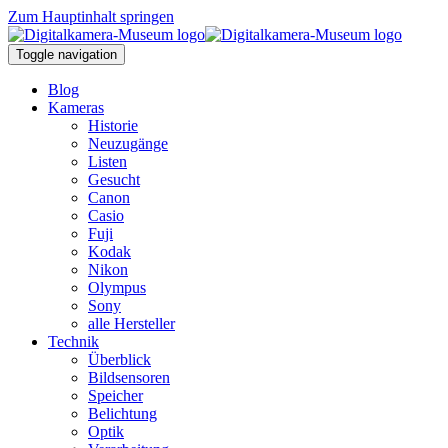
Zum Hauptinhalt springen
Toggle navigation
Blog
Kameras
Historie
Neuzugänge
Listen
Gesucht
Canon
Casio
Fuji
Kodak
Nikon
Olympus
Sony
alle Hersteller
Technik
Überblick
Bildsensoren
Speicher
Belichtung
Optik