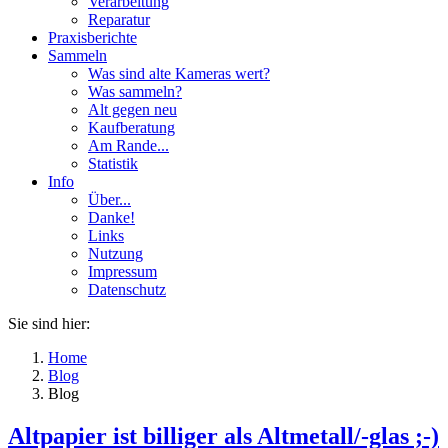
Verarbeitung
Reparatur
Praxisberichte
Sammeln
Was sind alte Kameras wert?
Was sammeln?
Alt gegen neu
Kaufberatung
Am Rande...
Statistik
Info
Über...
Danke!
Links
Nutzung
Impressum
Datenschutz
Sie sind hier:
Home
Blog
Blog
Altpapier ist billiger als Altmetall/-glas ;-)