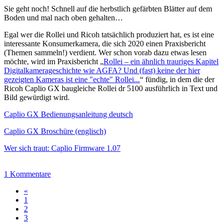
Sie geht noch! Schnell auf die herbstlich gefärbten Blätter auf dem
Boden und mal nach oben gehalten…
Egal wer die Rollei und Ricoh tatsächlich produziert hat, es ist eine
interessante Konsumerkamera, die sich 2020 einen Praxisbericht
(Themen sammeln!) verdient. Wer schon vorab dazu etwas lesen
möchte, wird im Praxisbericht „
Rollei – ein ähnlich trauriges Kapitel
Digitalkamerageschichte wie AGFA? Und (fast) keine der hier
gezeigten Kameras ist eine "echte" Rollei...
“ fündig, in dem die der
Ricoh Caplio GX baugleiche Rollei dr 5100 ausführlich in Text und
Bild gewürdigt wird.
Caplio GX Bedienungsanleitung deutsch
Caplio GX Broschüre (englisch)
Wer sich traut: Caplio Firmware 1.07
1 Kommentare
«
1
2
3