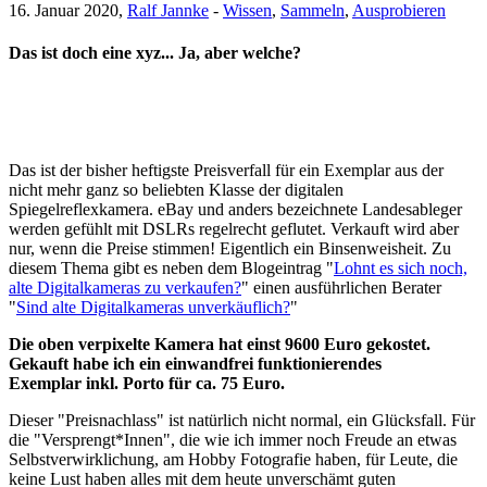
16. Januar 2020,
Ralf Jannke
-
Wissen
,
Sammeln
,
Ausprobieren
Das ist doch eine xyz... Ja, aber welche?
Das ist der bisher heftigste Preisverfall für ein Exemplar aus der
nicht mehr ganz so beliebten Klasse der digitalen
Spiegelreflexkamera. eBay und anders bezeichnete Landesableger
werden gefühlt mit DSLRs regelrecht geflutet. Verkauft wird aber
nur, wenn die Preise stimmen! Eigentlich ein Binsenweisheit. Zu
diesem Thema gibt es neben dem Blogeintrag "
Lohnt es sich noch,
alte Digitalkameras zu verkaufen?
" einen ausführlichen Berater
"
Sind alte Digitalkameras unverkäuflich?
"
Die oben verpixelte Kamera hat einst 9600 Euro gekostet.
Gekauft habe ich ein einwandfrei funktionierendes
Exemplar inkl. Porto für ca. 75 Euro.
Dieser "Preisnachlass" ist natürlich nicht normal, ein Glücksfall. Für
die "Versprengt*Innen", die wie ich immer noch Freude an etwas
Selbstverwirklichung, am Hobby Fotografie haben, für Leute, die
keine Lust haben alles mit dem heute unverschämt guten