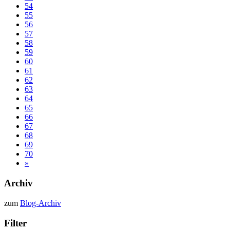
54
55
56
57
58
59
60
61
62
63
64
65
66
67
68
69
70
»
Archiv
zum
Blog-Archiv
Filter