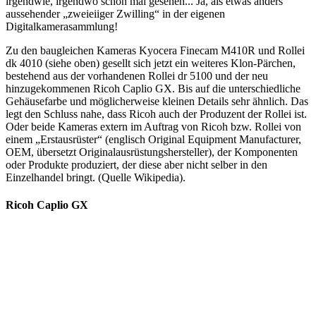
irgendwie, irgendwo schon mal gesehen... Ja, als etwas anders
aussehender „zweieiiger Zwilling“ in der eigenen
Digitalkamerasammlung!
Zu den baugleichen Kameras Kyocera Finecam M410R und Rollei
dk 4010 (siehe oben) gesellt sich jetzt ein weiteres Klon-Pärchen,
bestehend aus der vorhandenen Rollei dr 5100 und der neu
hinzugekommenen Ricoh Caplio GX. Bis auf die unterschiedliche
Gehäusefarbe und möglicherweise kleinen Details sehr ähnlich. Das
legt den Schluss nahe, dass Ricoh auch der Produzent der Rollei ist.
Oder beide Kameras extern im Auftrag von Ricoh bzw. Rollei von
einem „Erstausrüster“ (englisch Original Equipment Manufacturer,
OEM, übersetzt Originalausrüstungshersteller), der Komponenten
oder Produkte produziert, der diese aber nicht selber in den
Einzelhandel bringt. (Quelle Wikipedia).
Ricoh Caplio GX