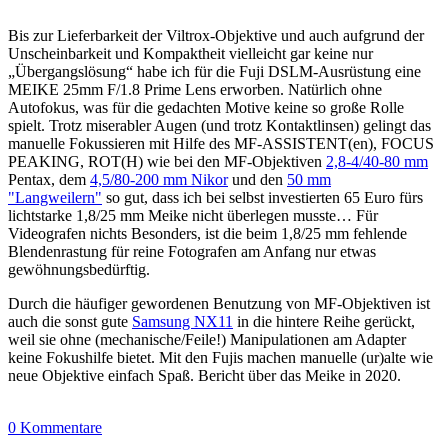
Bis zur Lieferbarkeit der Viltrox-Objektive und auch aufgrund der
Unscheinbarkeit und Kompaktheit vielleicht gar keine nur
„Übergangslösung“ habe ich für die Fuji DSLM-Ausrüstung eine
MEIKE 25mm F/1.8 Prime Lens erworben. Natürlich ohne
Autofokus, was für die gedachten Motive keine so große Rolle
spielt. Trotz miserabler Augen (und trotz Kontaktlinsen) gelingt das
manuelle Fokussieren mit Hilfe des MF-ASSISTENT(en), FOCUS
PEAKING, ROT(H) wie bei den MF-Objektiven
2,8-4/40-80 mm
Pentax, dem
4,5/80-200 mm Nikor
und den
50 mm
"Langweilern"
so gut, dass ich bei selbst investierten 65 Euro fürs
lichtstarke 1,8/25 mm Meike nicht überlegen musste… Für
Videografen nichts Besonders, ist die beim 1,8/25 mm fehlende
Blendenrastung für reine Fotografen am Anfang nur etwas
gewöhnungsbedürftig.
Durch die häufiger gewordenen Benutzung von MF-Objektiven ist
auch die sonst gute
Samsung NX11
in die hintere Reihe gerückt,
weil sie ohne (mechanische/Feile!) Manipulationen am Adapter
keine Fokushilfe bietet. Mit den Fujis machen manuelle (ur)alte wie
neue Objektive einfach Spaß. Bericht über das Meike in 2020.
0 Kommentare