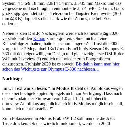
System: 4-5,6/9-18 mm, 2,8/14-54 mm, 3,5/35 mm Makro und das
vergessene und nachträglich einmontierte 3,5-4,5/40-150 mm. Ganz
großzügig gerundet ist das Telezoom bei längster Brennweite (300
mm @KB) doppelt so lichtstark wie die Zooms, die bei f/5.6
enden…
Neben letzten DSLR-Nachzüglern werde ich kameramäßig 2020
verstärkt auf den
Kanon
zurückgreifen. Ohne mich an eine
Reihenfolge zu halten, hatte ich schon längere Zeit Lust die 2006
vorgestellte 7 Megapixel 13x17 mm FourThirds-Sensor Olympus E-
330 mit dem eigenwilligem Design und gleichzeitig erste DSLR der
Welt mit Liveview (!) endlich mal wieder zum Fotografieren
einzusetzen. Frühjahr 2020 ist es soweit.
Bis dahin kann man hier
schon das Wichtigste zur Olympus E-330 nachlesen…
Nachtrag:
Im Ur-Text war zu lesen: "Im
Modus B
steht der Autofokus wegen
des dabei hochgeklappten Spiegels nicht zur Verfügung. Dass nach
einem Update der Firmware von 1.0 auf 1.2 (und höher) lt.
dpreview Autofokus angeblich auch im B-Modus möglich sein soll,
konnte ich nicht feststellen!"
Zum Fokussieren in Modus B ab FW 1.2 soll man die die AEL
Taste drücken. Ob das wirklich funktioniert, werde ich 2020