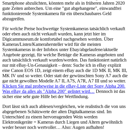
Smartphone abzulichten, könnten mehr als in früheren Jahren 2020
gute Zeiten anbrechen. Um eine "gut abgehangene", einwandfrei
funktionierende Systemkamera für ein überschaubares Geld
abzugreifen.
Für welche Preise hochwertige Systemkameras tatsächlich verkauft
oder eben auch nicht verkauft wurden, kann jetzt hier im
Digicammuseum.de komfortabel nachgesehen werden. Über
Kameras/Listen/Kamerahersteller wird für die meisten
Systemkameras in der Infobox unter Ebay/abgelaufene/aktuelle
Angebote gezeigt, für welche Beträge die Kameras angeboten und
auch tatsächlich verkauft wurden/werden. Das funktioniert natürlich
nur mit eBay-Un-Genauigkeit – denn: Suche ich in eBay explizit
eine Canon EOS 1D, zeigt einem eBay auch die 1D MK II, MK III,
MK IV und so weiter. Oder statt der gewünschten Sony A7 auch die
gar nicht gewollten Modelle A7 II, A7S, A7R, A7 III und so weiter.
Klicken Sie mal probeweise in die eBay-Liste der Sony Alpha 200.
Was eBay da alles als "Alpha 200" gelistet wird…
Dennoch ist das
sicher eine sehr gute Hilfe bei der Wertfindung.
Dort lässt sich auch ablesen/vergleichen, wie realistisch die von uns
abgegebenen Schätzwerte der alten Digitalkameras sind. Im
Unterschied zu einem hervorragenden Wein werden
Elektronikgeräte = Kameras durch Liegen und Altern gewöhnlich
weder besser noch wertvoller… Also: Augen aufhalten!