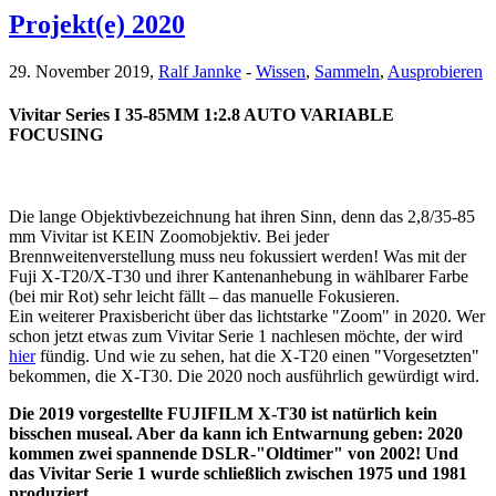
Projekt(e) 2020
29. November 2019,
Ralf Jannke
-
Wissen
,
Sammeln
,
Ausprobieren
Vivitar Series I 35-85MM 1:2.8 AUTO VARIABLE
FOCUSING
Die lange Objektivbezeichnung hat ihren Sinn, denn das 2,8/35-85
mm Vivitar ist KEIN Zoomobjektiv. Bei jeder
Brennweitenverstellung muss neu fokussiert werden! Was mit der
Fuji X-T20/X-T30 und ihrer Kantenanhebung in wählbarer Farbe
(bei mir Rot) sehr leicht fällt – das manuelle Fokusieren.
Ein weiterer Praxisbericht über das lichtstarke "Zoom" in 2020. Wer
schon jetzt etwas zum Vivitar Serie 1 nachlesen möchte, der wird
hier
fündig. Und wie zu sehen, hat die X-T20 einen "Vorgesetzten"
bekommen, die X-T30. Die 2020 noch ausführlich gewürdigt wird.
Die 2019 vorgestellte FUJIFILM X-T30 ist natürlich kein
bisschen museal. Aber da kann ich Entwarnung geben: 2020
kommen zwei spannende DSLR-"Oldtimer" von 2002! Und
das Vivitar Serie 1 wurde schließlich zwischen 1975 und 1981
produziert.