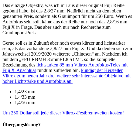
Das einzige Objektiv, was ich mir aus dieser original Fuji-Reihe
gegönnt habe, ist das 2,8/27 mm. Natürlich nicht zu dem oben
genannten Preis, sondern als Grauimport für um 250 Euro. Wenn es
Autofokus sein soll, käme aus der Reihe nur noch das 2,8/16 mm
Fuji X in Frage. Das aber auch nur nach Recherche zum
Grauimport-Preis.
Gerne soll es in Zukunft aber noch etwas kürzer und lichtstärker
sein, als das vorhandene 2,8/27 mm Fuji X. Und da deuten sich zum
Jahreswechsel 2019/2020 weiterere „Chinesen“ an. Nachdem ich
mit dem „FPU RBMH 85mmF1.8 STM“, so die komplette
Bezeichnung des
lichtstarken 85 mm Viltrox Autofokus-Teles mit
Fuji X-Anschluss
rundum zufrieden bin,
kündigt der Hersteller
Viltrox zum neuen Jahr drei weitere sehr interessante Objektive mit
hoher Lichtstärke und Autofokus an:
1,4/23 mm
1,4/33 mm
1,4/56 mm
Um 250 Dollar soll jede dieser Viltrox-Festbrennweiten kosten!
Übergangslösung?