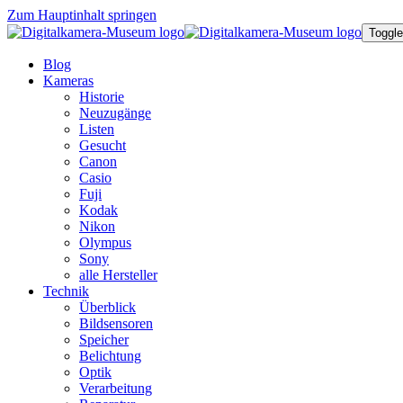
Zum Hauptinhalt springen
Toggle
Blog
Kameras
Historie
Neuzugänge
Listen
Gesucht
Canon
Casio
Fuji
Kodak
Nikon
Olympus
Sony
alle Hersteller
Technik
Überblick
Bildsensoren
Speicher
Belichtung
Optik
Verarbeitung