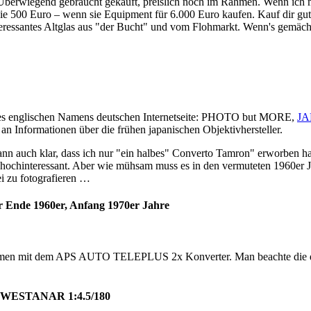
Überwiegend gebraucht gekauft, preislich noch im Rahmen. Wenn ich mir
e 500 Euro – wenn sie Equipment für 6.000 Euro kaufen. Kauf dir gute
interessantes Altglas aus "der Bucht" und vom Flohmarkt. Wenn's gemä
 des englischen Namens deutschen Internetseite: PHOTO but MORE,
JA
n an Informationen über die frühen japanischen Objektivhersteller.
nn auch klar, dass ich nur "ein halbes" Converto Tamron" erworben ha
o hochinteressant. Aber wie mühsam muss es in den vermuteten 1960er 
ei zu fotografieren …
r Ende 1960er, Anfang 1970er Jahre
t dem APS AUTO TELEPLUS 2x Konverter. Man beachte die doppe
-WESTANAR 1:4.5/180