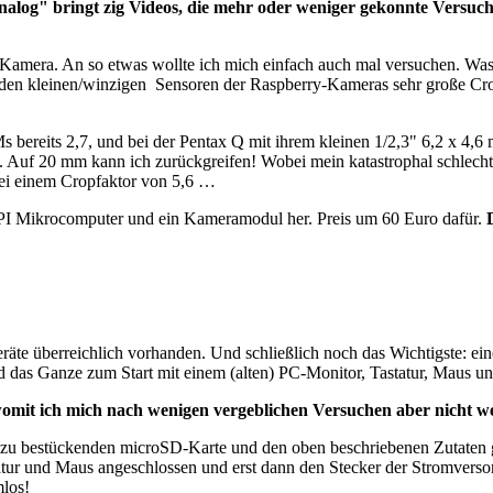
alog" bringt zig Videos, die mehr oder weniger gekonnte Versuche
-Kamera. An so etwas wollte ich mich einfach auch mal versuchen. W
 den kleinen/winzigen Sensoren der Raspberry-Kameras sehr große Cro
bereits 2,7, und bei der Pentax Q mit ihrem kleinen 1/2,3" 6,2 x 4,6
Auf 20 mm kann ich zurückgreifen! Wobei mein katastrophal schlecht
i einem Cropfaktor von 5,6 …
ry PI Mikrocomputer und ein Kameramodul her. Preis um 60 Euro dafür.
räte überreichlich vorhanden. Und schließlich noch das Wichtigste: e
ird das Ganze zum Start mit einem (alten) PC-Monitor, Tastatur, Maus u
, womit ich mich nach wenigen vergeblichen Versuchen aber nicht w
zu bestückenden microSD-Karte und den oben beschriebenen Zutaten g
tatur und Maus angeschlossen und erst dann den Stecker der Stromvers
los!