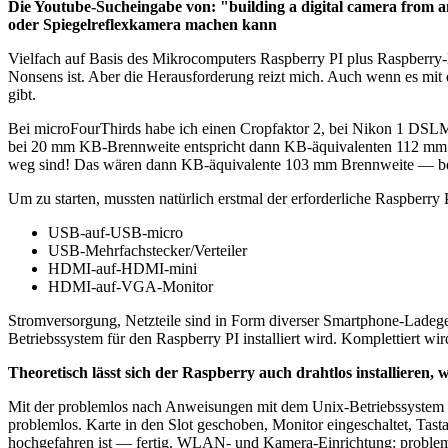
Die Youtube-Sucheingabe von: "building a digital camera from an
oder Spiegelreflexkamera machen kann
Vielfach auf Basis des Mikrocomputers Raspberry PI plus Raspberry
Nonsens ist. Aber die Herausforderung reizt mich. Auch wenn es mit
gibt.
Bei microFourThirds habe ich einen Cropfaktor 2, bei Nikon 1 DSLMs 
bei 20 mm KB-Brennweite entspricht dann KB-äquivalenten 112 mm. 
weg sind! Das wären dann KB-äquivalente 103 mm Brennweite — be
Um zu starten, mussten natürlich erstmal der erforderliche Raspber
USB-auf-USB-micro
USB-Mehrfachstecker/Verteiler
HDMI-auf-HDMI-mini
HDMI-auf-VGA-Monitor
Stromversorgung, Netzteile sind in Form diverser Smartphone-Ladege
Betriebssystem für den Raspberry PI installiert wird. Komplettiert w
Theoretisch lässt sich der Raspberry auch drahtlos installieren
Mit der problemlos nach Anweisungen mit dem Unix-Betriebssystem 
problemlos. Karte in den Slot geschoben, Monitor eingeschaltet, Tas
hochgefahren ist — fertig. WLAN- und Kamera-Einrichtung: problem