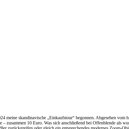
meine skandinavische „Einkaufstour“ begonnen. Abgesehen vom hi
 – zusammen 10 Euro. Was sich anschließend bei Offenblende als wund
28er zurückgreifen oder gleich ein entsprechendes modernes Zoom-Ob