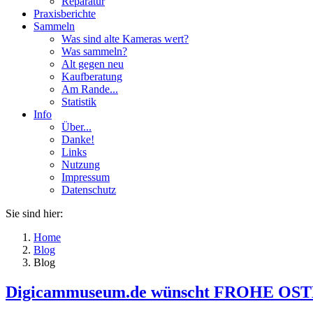
Reparatur
Praxisberichte
Sammeln
Was sind alte Kameras wert?
Was sammeln?
Alt gegen neu
Kaufberatung
Am Rande...
Statistik
Info
Über...
Danke!
Links
Nutzung
Impressum
Datenschutz
Sie sind hier:
Home
Blog
Blog
Digicammuseum.de wünscht FROHE OS