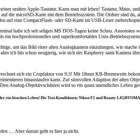
einer uralten Apple-Tastatur. Kann man mit leben! Tastatur, Maus, und 
auf die microSD-Karte mit dem Betriebssystem. Die Ordner sind da, ab
lemlos auf eine CompactFlash- oder SD-Karte im USB-Leser ziehen/kop
inal habe ich seit seligen MS DOS-Tagen keine Scheu. Ansonsten wir
als ein hochprofessionelles und superkomfortables Unix-Betriebssystem
ichtige, um das Bild einer alten Analogkamera einzufangen, wie mache
, aber ich bin schon neugierig, wie sich der Raspberry samt Kamera übe
rrechnet sich ein Cropfaktor von 9,3! Mit 18mm KB-Brennweite beko
imentieren hinauslaufen kann. Zur sinnvollen Adaption der alten Obje
 Den Analog-Objektivschätzen wird so ein quasi unendliches Leben ge
der ein bisschen Leben! Die Test-Kandidaten: Nikon F2 und Beauty LIGHTOM
aden … Aber darum geht es hier ja nicht.