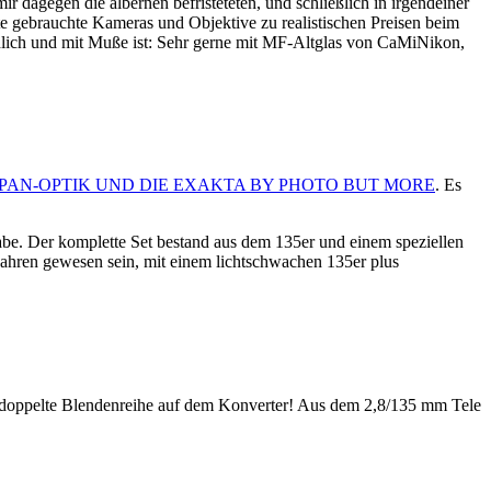
 dagegen die albernen befristeteten, und schließlich in irgendeiner
 gebrauchte Kameras und Objektive zu realistischen Preisen beim
chlich und mit Muße ist: Sehr gerne mit MF-Altglas von CaMiNikon,
PAN-OPTIK UND DIE EXAKTA BY PHOTO BUT MORE
. Es
be. Der komplette Set bestand aus dem 135er und einem speziellen
Jahren gewesen sein, mit einem lichtschwachen 135er plus
lte Blendenreihe auf dem Konverter! Aus dem 2,8/135 mm Tele