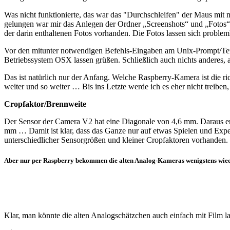
Was nicht funktionierte, das war das "Durchschleifen" der Maus mit m
gelungen war mir das Anlegen der Ordner „Screenshots“ und „Fotos“ 
der darin enthaltenen Fotos vorhanden. Die Fotos lassen sich prob
Vor den mitunter notwendigen Befehls-Eingaben am Unix-Prompt/Term
Betriebssystem OSX lassen grüßen. Schließlich auch nichts anderes, 
Das ist natürlich nur der Anfang. Welche Raspberry-Kamera ist die r
weiter und so weiter … Bis ins Letzte werde ich es eher nicht treiben
Cropfaktor/Brennweite
Der Sensor der Camera V2 hat eine Diagonale von 4,6 mm. Daraus e
mm … Damit ist klar, dass das Ganze nur auf etwas Spielen und Exper
unterschiedlicher Sensorgrößen und kleiner Cropfaktoren vorhanden.
Aber nur per Raspberry bekommen die alten Analog-Kameras wenigstens wie
Klar, man könnte die alten Analogschätzchen auch einfach mit Film l