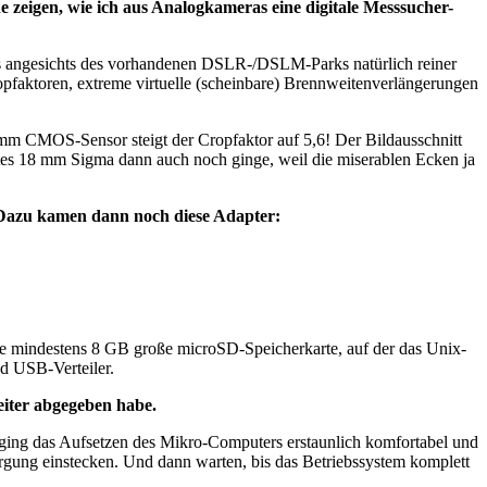
 zeigen, wie ich aus Analogkameras eine digitale Messsucher-
as angesichts des vorhandenen DSLR-/DSLM-Parks natürlich reiner
pfaktoren, extreme virtuelle (scheinbare) Brennweitenverlängerungen
 mm CMOS-Sensor steigt der Cropfaktor auf 5,6! Der Bildausschnitt
es 18 mm Sigma dann auch noch ginge, weil die miserablen Ecken ja
Dazu kamen dann noch diese Adapter:
ine mindestens 8 GB große microSD-Speicherkarte, auf der das Unix-
nd USB-Verteiler.
eiter abgegeben habe.
ing das Aufsetzen des Mikro-Computers erstaunlich komfortabel und
orgung einstecken. Und dann warten, bis das Betriebssystem komplett