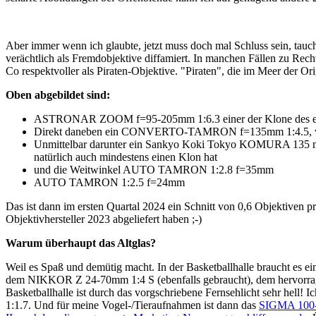
Aber immer wenn ich glaubte, jetzt muss doch mal Schluss sein, tauc
verächtlich als Fremdobjektive diffamiert. In manchen Fällen zu Rec
Co respektvoller als Piraten-Objektive. "Piraten", die im Meer der Ori
Oben abgebildet sind:
ASTRONAR ZOOM f=95-205mm 1:6.3 einer der Klone des erste
Direkt daneben ein CONVERTO-TAMRON f=135mm 1:4.5, von
Unmittelbar darunter ein Sankyo Koki Tokyo KOMURA 135 m
natürlich auch mindestens einen Klon hat
und die Weitwinkel AUTO TAMRON 1:2.8 f=35mm
AUTO TAMRON 1:2.5 f=24mm
Das ist dann im ersten Quartal 2024 ein Schnitt von 0,6 Objektiven 
Objektivhersteller 2023 abgeliefert haben ;-)
Warum überhaupt das Altglas?
Weil es Spaß und demütig macht. In der Basketballhalle braucht es e
dem NIKKOR Z 24-70mm 1:4 S (ebenfalls gebraucht), dem hervo
Basketballhalle ist durch das vorgschriebene Fernsehlicht sehr h
1:1.7. Und für meine Vogel-/Tieraufnahmen ist dann das
SIGMA 100-4