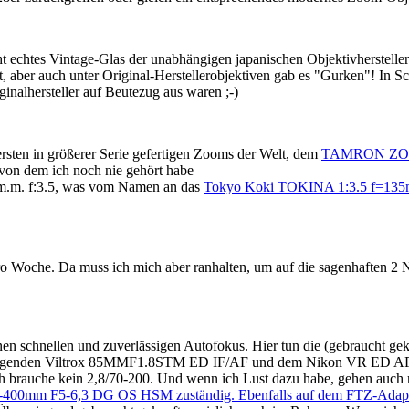
ht echtes Vintage-Glas der unabhängigen japanischen Objektivherstelle
ht, aber auch unter Original-Herstellerobjektiven gab es "Gurken"! In
ginalhersteller auf Beutezug aus waren ;-)
n in größerer Serie gefertigen Zooms der Welt, dem
TAMRON ZOO
 dem ich noch nie gehört habe
.m. f:3.5, was vom Namen an das
Tokyo Koki TOKINA 1:3.5 f=135
pro Woche. Da muss ich mich aber ranhalten, um auf die sagenhaften 2
inen schnellen und zuverlässigen Autofokus. Hier tun die (gebraucht g
rragenden Viltrox 85MMF1.8STM ED IF/AF und dem Nikon VR ED A
ell! Ich brauche kein 2,8/70-200. Und wenn ich Lust dazu habe, ge
00mm F5-6,3 DG OS HSM zuständig. Ebenfalls auf dem FTZ-Adapter