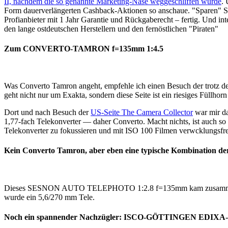
II, nachdem die so genannte Marketing-Nase weggeschliffen wurde
. 
Form dauerverlängerten Cashback-Aktionen so anschaue. "Sparen" Si
Profianbieter mit 1 Jahr Garantie und Rückgaberecht – fertig. Und 
den lange ostdeutschen Herstellern und den fernöstlichen "Piraten"
Zum CONVERTO-TAMRON f=135mm 1:4.5
Was Converto Tamron angeht, empfehle ich einen Besuch der trotz
geht nicht nur um Exakta, sondern diese Seite ist ein riesiges Füllhor
Dort und nach Besuch der
US-Seite The Camera Collector
war mir da
1,77-fach Telekonverter — daher Converto. Macht nichts, ist auch s
Telekonverter zu fokussieren und mit ISO 100 Filmen verwcklungsfr
Kein Converto Tamron, aber eben eine typische Kombination de
Dieses SESNON AUTO TELEPHOTO 1:2.8 f=135mm kam zusammen mi
wurde ein 5,6/270 mm Tele.
Noch ein spannender Nachzügler: ISCO-GÖTTINGEN EDIXA