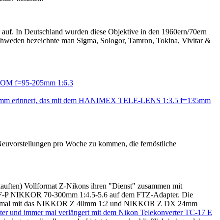
r auf. In Deutschland wurden diese Objektive in den 1960ern/70ern
 Schweden bezeichnte man Sigma, Sologor, Tamron, Tokina, Vivitar &
M f=95-205mm 1:6.3
mm erinnert, das mit dem HANIMEX TELE-LENS 1:3.5 f=135mm
 Neuvorstellungen pro Woche zu kommen, die fernöstliche
ekauften) Vollformat Z-Nikons ihren "Dienst" zusammen mit
F-P NIKKOR 70-300mm 1:4.5-5.6 auf dem FTZ-Adapter. Die
hen auch mal mit das NIKKOR Z 40mm 1:2 und NIKKOR Z DX 24mm
 und immer mal verlängert mit dem Nikon Telekonverter TC-17 E