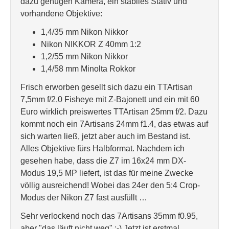
dazu genügen Kamera, ein stabiles Stativ und
vorhandene Objektive:
1,4/35 mm Nikon Nikkor
Nikon NIKKOR Z 40mm 1:2
1,2/55 mm Nikon Nikkor
1,4/58 mm Minolta Rokkor
Frisch erworben gesellt sich dazu ein TTArtisan
7,5mm f/2,0 Fisheye mit Z-Bajonett und ein mit 60
Euro wirklich preiswertes TTArtisan 25mm f/2. Dazu
kommt noch ein 7Artisans 24mm f1.4, das etwas auf
sich warten ließ, jetzt aber auch im Bestand ist.
Alles Objektive fürs Halbformat. Nachdem ich
gesehen habe, dass die Z7 im 16x24 mm DX-
Modus 19,5 MP liefert, ist das für meine Zwecke
völlig ausreichend! Wobei das 24er den 5:4 Crop-
Modus der Nikon Z7 fast ausfüllt …
Sehr verlockend noch das 7Artisans 35mm f0.95,
aber "das läuft nicht weg" ;-) Jetzt ist erstmal