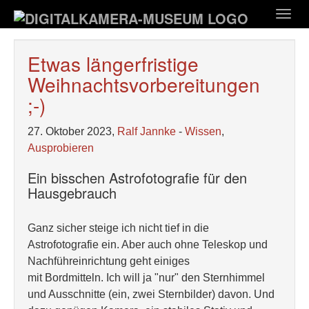
Zum
Togg
Hauptinhalt
navig
springen
Etwas längerfristige
Weihnachtsvorbereitungen
;-)
27. Oktober 2023,
Ralf Jannke
-
Wissen
,
Ausprobieren
Ein bisschen Astrofotografie für den
Hausgebrauch
Ganz sicher steige ich nicht tief in die
Astrofotografie ein. Aber auch ohne Teleskop und
Nachführeinrichtung geht einiges
mit Bordmitteln. Ich will ja "nur" den Sternhimmel
und Ausschnitte (ein, zwei Sternbilder) davon. Und