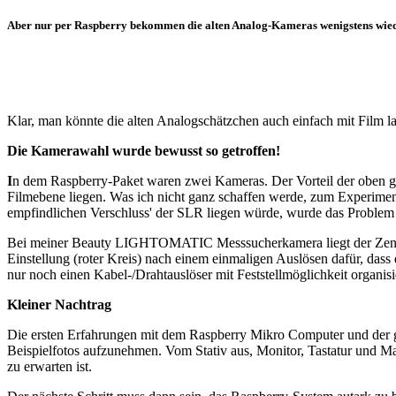
Aber nur per Raspberry bekommen die alten Analog-Kameras wenigstens wie
Klar, man könnte die alten Analogschätzchen auch einfach mit Film l
Die Kamerawahl wurde bewusst so getroffen!
I
n dem Raspberry-Paket waren zwei Kameras. Der Vorteil der oben gez
Filmebene liegen. Was ich nicht ganz schaffen werde, zum Experimenti
empfindlichen Verschluss' der SLR liegen würde, wurde das Problem
Bei meiner Beauty LIGHTOMATIC Messsucherkamera liegt der Zentralv
Einstellung (roter Kreis) nach einem einmaligen Auslösen dafür, das
nur noch einen Kabel-/Drahtauslöser mit Feststellmöglichkeit organisi
Kleiner Nachtrag
Die ersten Erfahrungen mit dem Raspberry Mikro Computer und der ge
Beispielfotos aufzunehmen. Vom Stativ aus, Monitor, Tastatur und Mau
zu erwarten ist.