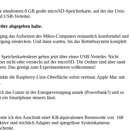
ine mindestens 8 GB große microSD-Speicherkarte, auf der das Unix-
nd USB-Verteiler.
eiter abgegeben habe.
ing das Aufsetzen des Mikro-Computers erstaunlich komfortabel und
orgung einstecken. Und dann warten, bis das Betriebssystem komplett
Speicherkartenleser gehen jetzt über einen USB-Verteiler. Nicht
er nicht oder versteckt auf der microSD. Die Ordner sind aber samt
ieren. Das genügt zum Experimentieren vollkommen!
kte die Raspberry-Unix-Oberfläche sofort vertraut. Apple Mac mit
.
 ich das Ganze in der Energieverorgung autark (Powerbank?) und so
r ein Smartphone steuern lässt.
mme ich den Auschnitt einer KB-äquivalenten Brennweite von 168
ktive sind reichlich Adapter und spiegellose Systemkameras
schenkt.