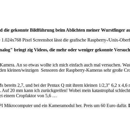
d die gekonnte Bildführung beim Ablichten meiner Wurstfinger a
 1.024x768 Pixel Screenshot lässt die grafische Raspberry-/Unix-Oberf
alog" bringt zig Videos, die mehr oder weniger gekonnte Versuche
-Kamera. An so etwas wollte ich mich einfach auch mal versuchen. W
 den kleinen/winzigen Sensoren der Raspberry-Kameras sehr große Cro
bereits 2,7, und bei der Pentax Q mit ihrem kleinen 1/2,3" 6,2 x 4,6
Auf 20 mm kann ich zurückgreifen! Wobei mein katastrophal schlecht
i einem Cropfaktor von 5,6 …
ry PI Mikrocomputer und ein Kameramodul her. Preis um 60 Euro dafür.