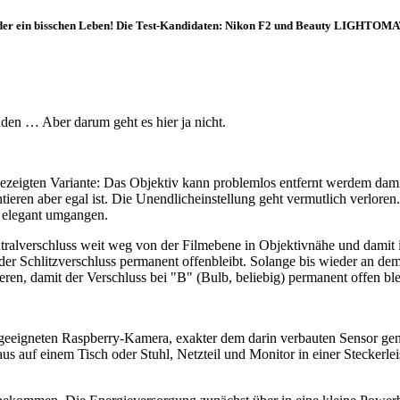
der ein bisschen Leben! Die Test-Kandidaten: Nikon F2 und Beauty LIGHTOM
aden … Aber darum geht es hier ja nicht.
eigten Variante: Das Objektiv kann problemlos entfernt werdem damit d
eren aber egal ist. Die Unendlicheinstellung geht vermutlich verloren.
 elegant umgangen.
erschluss weit weg von der Filmebene in Objektivnähe und damit in S
s der Schlitzverschluss permanent offenbleibt. Solange bis wieder an 
eren, damit der Verschluss bei "B" (Bulb, beliebig) permanent offen ble
eigneten Raspberry-Kamera, exakter dem darin verbauten Sensor genüg
s auf einem Tisch oder Stuhl, Netzteil und Monitor in einer Steckerle