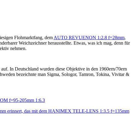
esigen Flohmarktfang, dem
AUTO REVUENON 1:2.8 f=28mm
,
erbarer Weichzeichner herausstellte. Etwas, was ich mag, denn für
jektiv nehmen.
r auf. In Deutschland wurden diese Objektive in den 1960ern/70ern
 Schweden bezeichnte man Sigma, Sologor, Tamron, Tokina, Vivitar &
M f=95-205mm 1:6.3
mm erinnert, das mit dem HANIMEX TELE-LENS 1:3.5 f=135mm