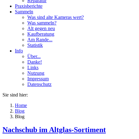
Reparatur
Praxisberichte
Sammeln
Was sind alte Kameras wert?
Was sammeln?
Alt gegen neu
Kaufberatung
Am Rande...
Statistik
Info
Über...
Danke!
Links
Nutzung
Impressum
Datenschutz
Sie sind hier:
Home
Blog
Blog
Nachschub im Altglas-Sortiment