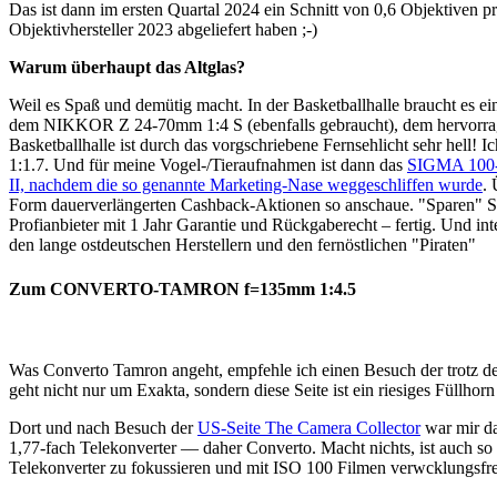
Das ist dann im ersten Quartal 2024 ein Schnitt von 0,6 Objektiven 
Objektivhersteller 2023 abgeliefert haben ;-)
Warum überhaupt das Altglas?
Weil es Spaß und demütig macht. In der Basketballhalle braucht es e
dem NIKKOR Z 24-70mm 1:4 S (ebenfalls gebraucht), dem hervo
Basketballhalle ist durch das vorgschriebene Fernsehlicht sehr h
1:1.7. Und für meine Vogel-/Tieraufnahmen ist dann das
SIGMA 100-4
II, nachdem die so genannte Marketing-Nase weggeschliffen wurde
. 
Form dauerverlängerten Cashback-Aktionen so anschaue. "Sparen" Si
Profianbieter mit 1 Jahr Garantie und Rückgaberecht – fertig. Und 
den lange ostdeutschen Herstellern und den fernöstlichen "Piraten"
Zum CONVERTO-TAMRON f=135mm 1:4.5
Was Converto Tamron angeht, empfehle ich einen Besuch der trotz
geht nicht nur um Exakta, sondern diese Seite ist ein riesiges Füllhor
Dort und nach Besuch der
US-Seite The Camera Collector
war mir da
1,77-fach Telekonverter — daher Converto. Macht nichts, ist auch s
Telekonverter zu fokussieren und mit ISO 100 Filmen verwcklungsfr