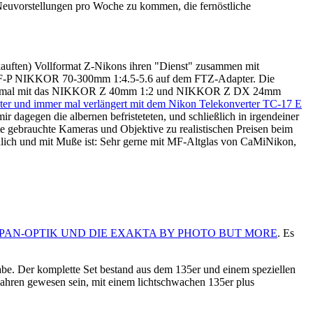
 Neuvorstellungen pro Woche zu kommen, die fernöstliche
ekauften) Vollformat Z-Nikons ihren "Dienst" zusammen mit
F-P NIKKOR 70-300mm 1:4.5-5.6 auf dem FTZ-Adapter. Die
hen auch mal mit das NIKKOR Z 40mm 1:2 und NIKKOR Z DX 24mm
 und immer mal verlängert mit dem Nikon Telekonverter TC-17 E
 dagegen die albernen befristeteten, und schließlich in irgendeiner
 gebrauchte Kameras und Objektive zu realistischen Preisen beim
chlich und mit Muße ist: Sehr gerne mit MF-Altglas von CaMiNikon,
PAN-OPTIK UND DIE EXAKTA BY PHOTO BUT MORE
. Es
be. Der komplette Set bestand aus dem 135er und einem speziellen
Jahren gewesen sein, mit einem lichtschwachen 135er plus