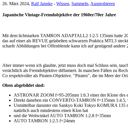
26. März 2024,
Ralf Jannke
-
Wissen
,
Sammeln
,
Ausprobieren
Japanische Vintage-Fremdobjektive der 1960er/70er Jahre
Mit dem lichtstarken TAMRON ADAPTALL2 1:2.5 135mm hatte 2024 
das auf einer als REVUE gelabelten schwarzen Praktica MTL3 steckte
scharfe Abbildungen bei Offenblende kann ich auf genügend andere 
Aber immer wenn ich glaubte, jetzt muss doch mal Schluss sein, tauc
verächtlich als Fremdobjektive diffamiert. In manchen Fällen zu Rec
Co respektvoller als Piraten-Objektive. "Piraten", die im Meer der Ori
Oben abgebildet sind:
ASTRONAR ZOOM f=95-205mm 1:6.3 einer der Klone des erste
Direkt daneben ein CONVERTO-TAMRON f=135mm 1:4.5, von
Unmittelbar darunter ein Sankyo Koki Tokyo KOMURA 135 m
natürlich auch mindestens einen Klon hat
und die Weitwinkel AUTO TAMRON 1:2.8 f=35mm
AUTO TAMRON 1:2.5 f=24mm