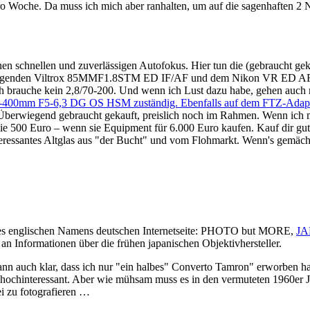
pro Woche. Da muss ich mich aber ranhalten, um auf die sagenhaften 2
inen schnellen und zuverlässigen Autofokus. Hier tun die (gebraucht g
rragenden Viltrox 85MMF1.8STM ED IF/AF und dem Nikon VR ED A
ell! Ich brauche kein 2,8/70-200. Und wenn ich Lust dazu habe, ge
00mm F5-6,3 DG OS HSM zuständig. Ebenfalls auf dem FTZ-Adapter
Überwiegend gebraucht gekauft, preislich noch im Rahmen. Wenn ich mir
e 500 Euro – wenn sie Equipment für 6.000 Euro kaufen. Kauf dir gute
interessantes Altglas aus "der Bucht" und vom Flohmarkt. Wenn's gemä
 des englischen Namens deutschen Internetseite: PHOTO but MORE,
JA
n an Informationen über die frühen japanischen Objektivhersteller.
nn auch klar, dass ich nur "ein halbes" Converto Tamron" erworben ha
o hochinteressant. Aber wie mühsam muss es in den vermuteten 1960er 
ei zu fotografieren …