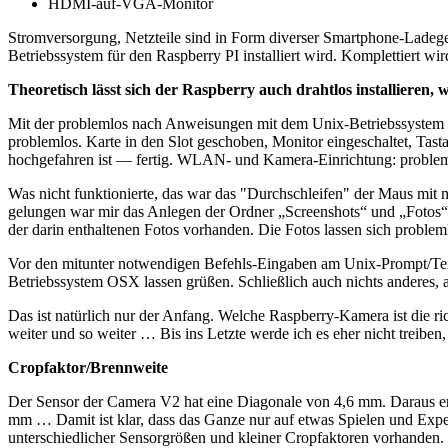
HDMI-auf-VGA-Monitor
Stromversorgung, Netzteile sind in Form diverser Smartphone-Ladege
Betriebssystem für den Raspberry PI installiert wird. Komplettiert w
Theoretisch lässt sich der Raspberry auch drahtlos installieren
Mit der problemlos nach Anweisungen mit dem Unix-Betriebssystem 
problemlos. Karte in den Slot geschoben, Monitor eingeschaltet, Tas
hochgefahren ist — fertig. WLAN- und Kamera-Einrichtung: problem
Was nicht funktionierte, das war das "Durchschleifen" der Maus mit m
gelungen war mir das Anlegen der Ordner „Screenshots“ und „Fotos“ 
der darin enthaltenen Fotos vorhanden. Die Fotos lassen sich prob
Vor den mitunter notwendigen Befehls-Eingaben am Unix-Prompt/Term
Betriebssystem OSX lassen grüßen. Schließlich auch nichts anderes, 
Das ist natürlich nur der Anfang. Welche Raspberry-Kamera ist die r
weiter und so weiter … Bis ins Letzte werde ich es eher nicht treiben
Cropfaktor/Brennweite
Der Sensor der Camera V2 hat eine Diagonale von 4,6 mm. Daraus e
mm … Damit ist klar, dass das Ganze nur auf etwas Spielen und Exper
unterschiedlicher Sensorgrößen und kleiner Cropfaktoren vorhanden.