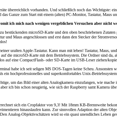
räte überreichlich vorhanden. Und schließlich noch das Wichtigste: e
ird das Ganze zum Start mit einem (alten) PC-Monitor, Tastatur, Maus u
, womit ich mich nach wenigen vergeblichen Versuchen aber nicht w
zu bestückenden microSD-Karte und den oben beschriebenen Zutaten g
tatur und Maus angeschlossen und erst dann den Stecker der Stromvers
los!
einer uralten Apple-Tastatur. Kann man mit leben! Tastatur, Maus, und 
auf die microSD-Karte mit dem Betriebssystem. Die Ordner sind da, ab
lemlos auf eine CompactFlash- oder SD-Karte im USB-Leser ziehen/kop
inal habe ich seit seligen MS DOS-Tagen keine Scheu. Ansonsten wir
als ein hochprofessionelles und superkomfortables Unix-Betriebssystem
ichtige, um das Bild einer alten Analogkamera einzufangen, wie mache
, aber ich bin schon neugierig, wie sich der Raspberry samt Kamera übe
rrechnet sich ein Cropfaktor von 9,3! Mit 18mm KB-Brennweite beko
imentieren hinauslaufen kann. Zur sinnvollen Adaption der alten Obje
 Den Analog-Objektivschätzen wird so ein quasi unendliches Leben ge