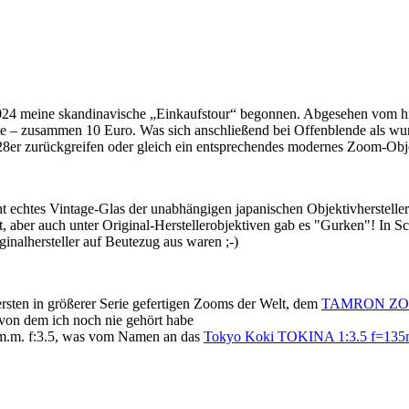
meine skandinavische „Einkaufstour“ begonnen. Abgesehen vom hi
 – zusammen 10 Euro. Was sich anschließend bei Offenblende als wund
28er zurückgreifen oder gleich ein entsprechendes modernes Zoom-Ob
ht echtes Vintage-Glas der unabhängigen japanischen Objektivherstelle
ht, aber auch unter Original-Herstellerobjektiven gab es "Gurken"! In
ginalhersteller auf Beutezug aus waren ;-)
n in größerer Serie gefertigen Zooms der Welt, dem
TAMRON ZOO
 dem ich noch nie gehört habe
.m. f:3.5, was vom Namen an das
Tokyo Koki TOKINA 1:3.5 f=135