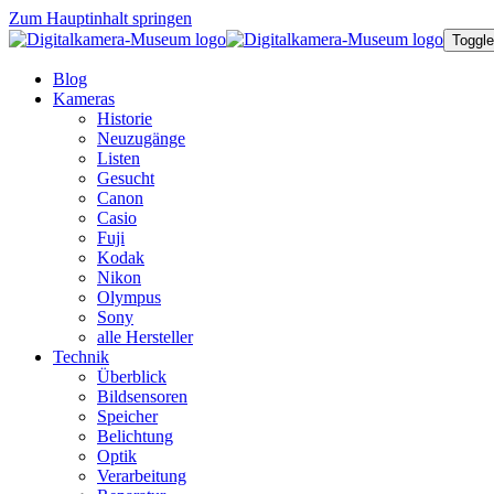
Zum Hauptinhalt springen
Toggle
Blog
Kameras
Historie
Neuzugänge
Listen
Gesucht
Canon
Casio
Fuji
Kodak
Nikon
Olympus
Sony
alle Hersteller
Technik
Überblick
Bildsensoren
Speicher
Belichtung
Optik
Verarbeitung