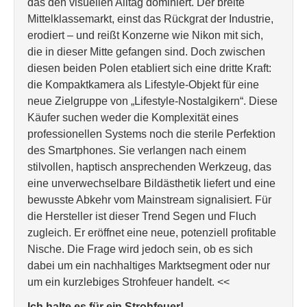
das den visuellen Alltag dominiert. Der breite
Mittelklassemarkt, einst das Rückgrat der Industrie,
erodiert – und reißt Konzerne wie Nikon mit sich,
die in dieser Mitte gefangen sind. Doch zwischen
diesen beiden Polen etabliert sich eine dritte Kraft:
die Kompaktkamera als Lifestyle-Objekt für eine
neue Zielgruppe von „Lifestyle-Nostalgikern“. Diese
Käufer suchen weder die Komplexität eines
professionellen Systems noch die sterile Perfektion
des Smartphones. Sie verlangen nach einem
stilvollen, haptisch ansprechenden Werkzeug, das
eine unverwechselbare Bildästhetik liefert und eine
bewusste Abkehr vom Mainstream signalisiert. Für
die Hersteller ist dieser Trend Segen und Fluch
zugleich. Er eröffnet eine neue, potenziell profitable
Nische. Die Frage wird jedoch sein, ob es sich
dabei um ein nachhaltiges Marktsegment oder nur
um ein kurzlebiges Strohfeuer handelt. <<
Ich halte es für ein Strohfeuer!