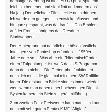
damaliger Werbung ist die CERTO-phot „spielend
leicht zu bedienen und sieht flott und modern aus“.
Na ja ;-) Der belichtete Film steckte noch drinnen.
Ich werde den gelegentlich entwickeln/lassen und
bin ganz gespannt, was da drauf ist! Das Emblem
auf der Front ist übrigens das Dresdner
Stadtwappen!
Den Hintergrund hat natürlich die böse künstliche
Intelligenz von Photoshop erfunden — 1950er
Jahre oder so … Was aber ein "Nierentisch" oder
einen "Tulpenlampe" ist, weiß das US-Programm
dann doch nicht … Die Certeo-phot funktioniert
noch. Ich muss die glatt mal mit einem SW Rollfilm
laden. Die erstaunten Blicke sind es immer wieder
wert, wenn man neben einer hochwertigen Digital-
Systemkamera ein Steinzeitgerät mitführt ;-)
Zum zweiten Foto: Preiswerter kann man sich kaum
noch mit sehr gutem Pentax K MF "Altglas"