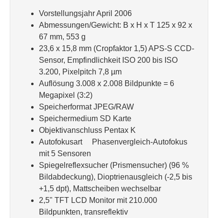
Vorstellungsjahr April 2006
Abmessungen/Gewicht: B x H x T 125 x 92 x
67 mm, 553 g
23,6 x 15,8 mm (Cropfaktor 1,5) APS-S CCD-
Sensor, Empfindlichkeit ISO 200 bis ISO
3.200, Pixelpitch 7,8 µm
Auflösung 3.008 x 2.008 Bildpunkte = 6
Megapixel (3:2)
Speicherformat JPEG/RAW
Speichermedium SD Karte
Objektivanschluss Pentax K
Autofokusart Phasenvergleich-Autofokus
mit 5 Sensoren
Spiegelreflexsucher (Prismensucher) (96 %
Bildabdeckung), Dioptrienausgleich (-2,5 bis
+1,5 dpt), Mattscheiben wechselbar
2,5" TFT LCD Monitor mit 210.000
Bildpunkten, transreflektiv