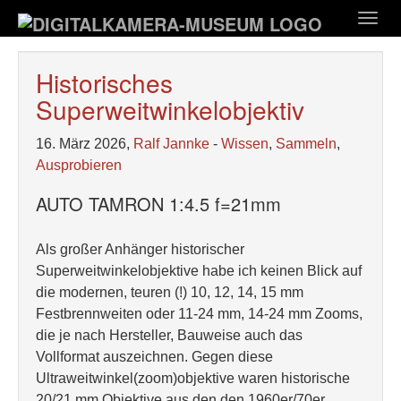
Zum
Togg
Hauptinhalt
navig
springen
Historisches
Superweitwinkelobjektiv
16. März 2026,
Ralf Jannke
-
Wissen
,
Sammeln
,
Ausprobieren
AUTO TAMRON 1:4.5 f=21mm
Als großer Anhänger historischer
Superweitwinkelobjektive habe ich keinen Blick auf
die modernen, teuren (!) 10, 12, 14, 15 mm
Festbrennweiten oder 11-24 mm, 14-24 mm Zooms,
die je nach Hersteller, Bauweise auch das
Vollformat auszeichnen. Gegen diese
Ultraweitwinkel(zoom)objektive waren historische
20/21 mm Objektive aus den den 1960er/70er