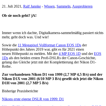
21. Juli 2021,
Ralf Jannke
-
Wissen
,
Sammeln
,
Ausprobieren
Ob sie noch geht? jA!
Immer wenn ich dachte, Digitalkamera-sammelmäßig passiert nichts
mehr, geht doch was. Und wie!
Sowie die
11 Megapixel Vollformat Canon EOS 1Ds
der
Höhepunkt des Jahres 2019 war, gibt es für 2021 einen
neuen Höhepunkt zu melden. Mit der
4 MP EOS 1D
und der
EOS
1Ds
als den beiden ersten Profi-DSLRs der Canon-Geschichte,
gelang das Gleiche jetzt mit der Komplettierung der Nikon D1-
Reihe.
Zur vorhandenen Nikon D1 von 1999 (2,7 MP 4,5 B/s) und der
Nikon D1X von 2001 (6/10 MP 3 B/s) gesellt sich jetzt die Nikon
D1H von 2001 (2,7 MP 5 B/s)
Bisherige Praxisberichte
Nikons erste eigene DSLR von 1999: D1