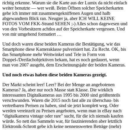
richtig erkenne. Warum sie die Karte aus der Lumix da nicht einfach
weiter benutzte — wer weiß. Beim Öffnen solcher Speicherkarten
gehe ich immer mit zusammengekniffenen Augen und halb
abgewandtem Blick ran. Neugier ja, aber ICH WILL KEINE
FOTOS VOM FKK-Strand SEHEN ;-) Alles schon dagewesen und
von den Vorbesitzern achtlos auf der Speicherkarte vergessen. Und
von mir umgehend formatiert …
Und doch waren diese beiden Kameras die Bestätigung, wie das
Smartphone diese Kameraklasse pulverisiert hat. Zu Recht. OK, bis
das Smartphone mehr Weitwinkel und Tele in Form von
Doppel-/Dreifachobjektiven bekam, hat es noch gedauert, wenn
man von 2007 ausgeht, dem Erscheinungsjahr der beiden Kameras.
Und noch etwas haben diese beiden Kameras gezeigt.
Der Markt scheint leer! Leer? Bei der Menge an angebotenen
Kameras? Ja, aber nur noch Masse statt Klasse. Die wirklich
interessanten Digitalkameras aus 1995 bis 2000 sind größtenteils
verschwunden. Waren die 2015 noch fast alle zu überschau- bis
vertretbaren Preisen zu haben, sind sie jetzt komplett weg. Oder
werden vereinzelt zu Preisen angeboten, wenn man in eBay nach
"digitalkamera vintage oder rare" sucht, für die ich niemals kaufen
würde. So nett das Sammeln war, für faszinierenden aber letztlich
Elektronik-Schrott gebe ich keine nennenswerten Beträge (mehr)