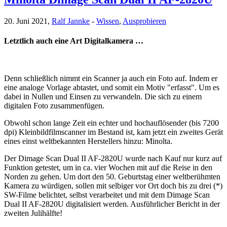
20. Juni 2021,
Ralf Jannke
-
Wissen
,
Ausprobieren
Letztlich auch eine Art Digitalkamera …
Denn schließlich nimmt ein Scanner ja auch ein Foto auf. Indem er
eine analoge Vorlage abtastet, und somit ein Motiv "erfasst". Um es
dabei in Nullen und Einsen zu verwandeln. Die sich zu einem
digitalen Foto zusammenfügen.
Obwohl schon lange Zeit ein echter und hochauflösender (bis 7200
dpi) Kleinbildfilmscanner im Bestand ist, kam jetzt ein zweites Gerät
eines einst weltbekannten Herstellers hinzu: Minolta.
Der Dimage Scan Dual II AF-2820U wurde nach Kauf nur kurz auf
Funktion getestet, um in ca. vier Wochen mit auf die Reise in den
Norden zu gehen. Um dort den 50. Geburtstag einer weltberühmten
Kamera zu würdigen, sollen mit selbiger vor Ort doch bis zu drei (*)
SW-Filme belichtet, selbst verarbeitet und mit dem Dimage Scan
Dual II AF-2820U digitalisiert werden. Ausführlicher Bericht in der
zweiten Julihälfte!