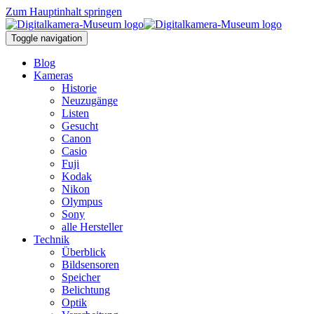
Zum Hauptinhalt springen
Toggle navigation
Blog
Kameras
Historie
Neuzugänge
Listen
Gesucht
Canon
Casio
Fuji
Kodak
Nikon
Olympus
Sony
alle Hersteller
Technik
Überblick
Bildsensoren
Speicher
Belichtung
Optik