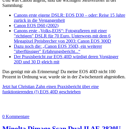
Und was Canon angeht, sind die wichtigen Stellvertreter in der
Sammlung:
Canons erste eigene DSLR: EOS D30 – oder: Reise 15 Jahre
zurück in die Vergangenheit
Canon EOS D60 (2002)
Canons erste „Volks-EOS“: Fotografieren mit einer
"richtigen" DSLR für 70 Euro. Unterwegs mit dem 6
Megapixel Preisbrecher von 2003: Canon EOS 300D
Dazu noch die: „Canon EOS 350D, ein weiterer
"überflüssiger" Erfahrungsbericht...“
Der Praxisbericht zur EOS 40D würdigt deren Vorgänger
20D und 30 D gleich mit
Das genügt mir als Erinnerung! Da meine EOS 40D nicht 100
Prozent in Ordnung war, wurde sie in der Zwischenzeit abgestoßen.
Jetzt hat Christian Zahn einen Praxisbericht über eine
funktionierenden (!) EOS 40D geschrieben
0 Kommentare
Minolta Dimage Scan Dual II AF-2820U