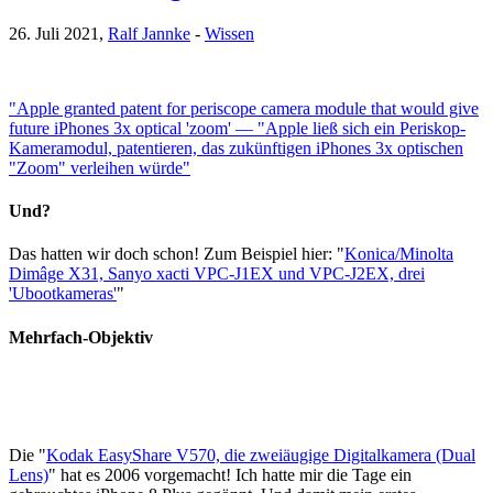
26. Juli 2021,
Ralf Jannke
-
Wissen
"Apple granted patent for periscope camera module that would give
future iPhones 3x optical 'zoom' — "Apple ließ sich ein Periskop-
Kameramodul, patentieren, das zukünftigen iPhones 3x optischen
"Zoom" verleihen würde"
Und?
Das hatten wir doch schon! Zum Beispiel hier: "
Konica/Minolta
Dimâge X31, Sanyo xacti VPC-J1EX und VPC-J2EX, drei
'Ubootkameras'
"
Mehrfach-Objektiv
Die "
Kodak EasyShare V570, die zweiäugige Digitalkamera (Dual
Lens)
" hat es 2006 vorgemacht! Ich hatte mir die Tage ein