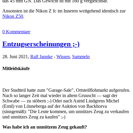
das 45 mm GN. Das Gewicht ist mit 160 g vergleichbar.
Ansonsten ist die Nikon Z fc im Inneren weitgehend identisch zur
Nikon Z50
.
0 Kommentare
Entzugserscheinungen ;-)
28. Juni 2021,
Ralf Jannke
-
Wissen
,
Sammeln
Mitleidskäufe
Der Stadtteil hatte zum "Garage-Sale", Ortsteilflohmarkt aufgerufen.
Nach so langer Zeit mal wieder in altem Gruuscht — sagt der
Schwabe — zu stöbern ;-) Oder nach Astrid Lindgrens Michel
(Emil) von Lönneberga auf der Auktion von Backhorva
(sinngemäß): "Die Leute kommen, um unnützes Zeug zu verkaufen
und unnützes Zeug zu kaufen" ;-)
Was habe ich an unnützem Zeug gekauft?