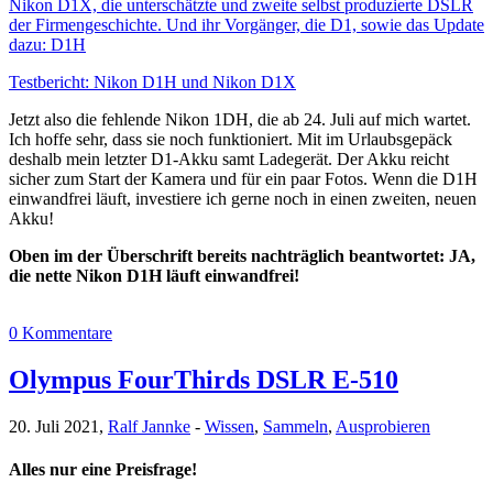
Nikon D1X, die unterschätzte und zweite selbst produzierte DSLR
der Firmengeschichte. Und ihr Vorgänger, die D1, sowie das Update
dazu: D1H
Testbericht: Nikon D1H und Nikon D1X
Jetzt also die fehlende Nikon 1DH, die ab 24. Juli auf mich wartet.
Ich hoffe sehr, dass sie noch funktioniert. Mit im Urlaubsgepäck
deshalb mein letzter D1-Akku samt Ladegerät. Der Akku reicht
sicher zum Start der Kamera und für ein paar Fotos. Wenn die D1H
einwandfrei läuft, investiere ich gerne noch in einen zweiten, neuen
Akku!
Oben im der Überschrift bereits nachträglich beantwortet: JA,
die nette Nikon D1H läuft einwandfrei!
0 Kommentare
Olympus FourThirds DSLR E-510
20. Juli 2021,
Ralf Jannke
-
Wissen
,
Sammeln
,
Ausprobieren
Alles nur eine Preisfrage!