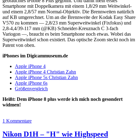
gebrauchtes iPhone 8 Plus gegönnt. Und damit mein erstes
Smartphone mit Doppelkamera mit einem 1,8/29 mm Weitwinkel-
und einem 2,8/57 mm Normal-Objektiv. Die Brennweiten natürlich
auf KB umgerechnet. Um an die Brennweite der Kodak Easy Share
V570 zu kommen — 2,8/23 mm Superweitwinkel (Fixfokus) und
2,8-4,4/39-117 mm (@KB) Schneider-Kreuznach C 3-fach
Variogon —, braucht es beim Smartphone noch etwas. Wobei das
Superweitwinkel schon existiert. Das optische Zoom steckt noch im
Patent von oben.
iPhones im Digicammuseum.de
Apple iPhone 4
Apple iPhone 4 Christian Zahn
Apple iPhone 5s Christian Zahn
Apple iPhone 6s
Größenvergleich
Heißt: Dem iPhone 8 plus werde ich mich noch gesondert
widmen!
1 Kommentare
Nikon D1H – "H" wie Highspeed