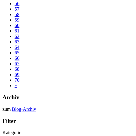
56
57
58
59
60
61
62
63
64
65
66
67
68
69
70
»
Archiv
zum
Blog-Archiv
Filter
Kategorie