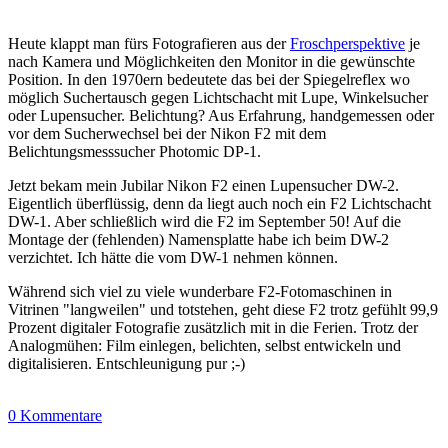
Heute klappt man fürs Fotografieren aus der
Froschperspektive
je
nach Kamera und Möglichkeiten den Monitor in die gewünschte
Position. In den 1970ern bedeutete das bei der Spiegelreflex wo
möglich Suchertausch gegen Lichtschacht mit Lupe, Winkelsucher
oder Lupensucher. Belichtung? Aus Erfahrung, handgemessen oder
vor dem Sucherwechsel bei der Nikon F2 mit dem
Belichtungsmesssucher Photomic DP-1.
Jetzt bekam mein Jubilar Nikon F2 einen Lupensucher DW-2.
Eigentlich überflüssig, denn da liegt auch noch ein F2 Lichtschacht
DW-1. Aber schließlich wird die F2 im September 50! Auf die
Montage der (fehlenden) Namensplatte habe ich beim DW-2
verzichtet. Ich hätte die vom DW-1 nehmen können.
Während sich viel zu viele wunderbare F2-Fotomaschinen in
Vitrinen "langweilen" und totstehen, geht diese F2 trotz gefühlt 99,9
Prozent digitaler Fotografie zusätzlich mit in die Ferien. Trotz der
Analogmühen: Film einlegen, belichten, selbst entwickeln und
digitalisieren. Entschleunigung pur ;-)
0 Kommentare