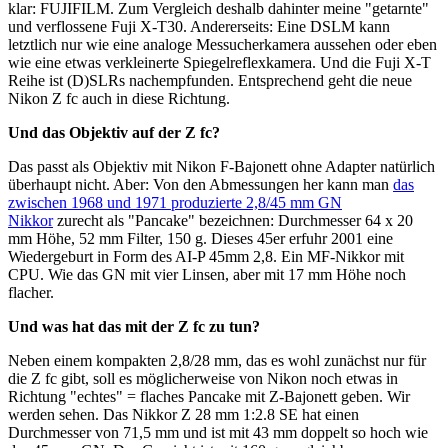
klar: FUJIFILM. Zum Vergleich deshalb dahinter meine "getarnte"
und verflossene Fuji X-T30. Andererseits: Eine DSLM kann
letztlich nur wie eine analoge Messucherkamera aussehen oder eben
wie eine etwas verkleinerte Spiegelreflexkamera. Und die Fuji X-T
Reihe ist (D)SLRs nachempfunden. Entsprechend geht die neue
Nikon Z fc auch in diese Richtung.
Und das Objektiv auf der Z fc?
Das passt als Objektiv mit Nikon F-Bajonett ohne Adapter natürlich
überhaupt nicht. Aber: Von den Abmessungen her kann man
das
zwischen 1968 und 1971 produzierte 2,8/45 mm GN
Nikkor
zurecht als "Pancake" bezeichnen: Durchmesser 64 x 20
mm Höhe, 52 mm Filter, 150 g. Dieses 45er erfuhr 2001 eine
Wiedergeburt in Form des AI-P 45mm 2,8. Ein MF-Nikkor mit
CPU. Wie das GN mit vier Linsen, aber mit 17 mm Höhe noch
flacher.
Und was hat das mit der Z fc zu tun?
Neben einem kompakten 2,8/28 mm, das es wohl zunächst nur für
die Z fc gibt, soll es möglicherweise von Nikon noch etwas in
Richtung "echtes" = flaches Pancake mit Z-Bajonett geben. Wir
werden sehen. Das Nikkor Z 28 mm 1:2.8 SE hat einen
Durchmesser von 71,5 mm und ist mit 43 mm doppelt so hoch wie