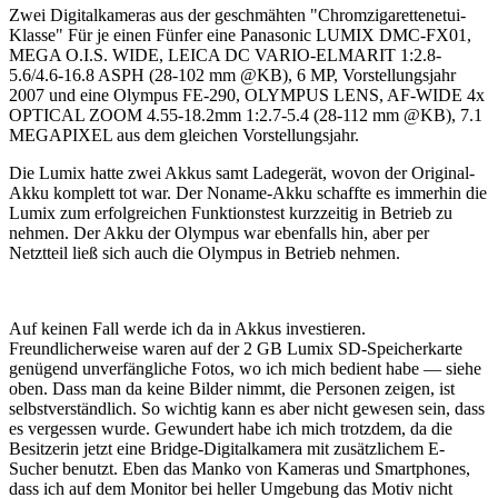
Zwei Digitalkameras aus der geschmähten "Chromzigarettenetui-
Klasse" Für je einen Fünfer eine Panasonic LUMIX DMC-FX01,
MEGA O.I.S. WIDE, LEICA DC VARIO-ELMARIT 1:2.8-
5.6/4.6-16.8 ASPH (28-102 mm @KB), 6 MP, Vorstellungsjahr
2007 und eine Olympus FE-290, OLYMPUS LENS, AF-WIDE 4x
OPTICAL ZOOM 4.55-18.2mm 1:2.7-5.4 (28-112 mm @KB), 7.1
MEGAPIXEL aus dem gleichen Vorstellungsjahr.
Die Lumix hatte zwei Akkus samt Ladegerät, wovon der Original-
Akku komplett tot war. Der Noname-Akku schaffte es immerhin die
Lumix zum erfolgreichen Funktionstest kurzzeitig in Betrieb zu
nehmen. Der Akku der Olympus war ebenfalls hin, aber per
Netztteil ließ sich auch die Olympus in Betrieb nehmen.
Auf keinen Fall werde ich da in Akkus investieren.
Freundlicherweise waren auf der 2 GB Lumix SD-Speicherkarte
genügend unverfängliche Fotos, wo ich mich bedient habe — siehe
oben. Dass man da keine Bilder nimmt, die Personen zeigen, ist
selbstverständlich. So wichtig kann es aber nicht gewesen sein, dass
es vergessen wurde. Gewundert habe ich mich trotzdem, da die
Besitzerin jetzt eine Bridge-Digitalkamera mit zusätzlichem E-
Sucher benutzt. Eben das Manko von Kameras und Smartphones,
dass ich auf dem Monitor bei heller Umgebung das Motiv nicht