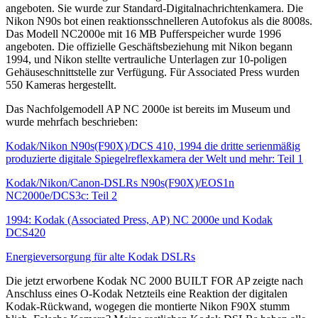
angeboten. Sie wurde zur Standard-Digitalnachrichtenkamera. Die
Nikon N90s bot einen reaktionsschnelleren Autofokus als die 8008s.
Das Modell NC2000e mit 16 MB Pufferspeicher wurde 1996
angeboten. Die offizielle Geschäftsbeziehung mit Nikon begann
1994, und Nikon stellte vertrauliche Unterlagen zur 10-poligen
Gehäuseschnittstelle zur Verfügung. Für Associated Press wurden
550 Kameras hergestellt.
Das Nachfolgemodell AP NC 2000e ist bereits im Museum und
wurde mehrfach beschrieben:
Kodak/Nikon N90s(F90X)/DCS 410, 1994 die dritte serienmäßig
produzierte digitale Spiegelreflexkamera der Welt und mehr: Teil 1
Kodak/Nikon/Canon-DSLRs N90s(F90X)/EOS1n
NC2000e/DCS3c: Teil 2
1994: Kodak (Associated Press, AP) NC 2000e und Kodak
DCS420
Energieversorgung für alte Kodak DSLRs
Die jetzt erworbene Kodak NC 2000 BUILT FOR AP zeigte nach
Anschluss eines O-Kodak Netzteils eine Reaktion der digitalen
Kodak-Rückwand, wogegen die montierte Nikon F90X stumm