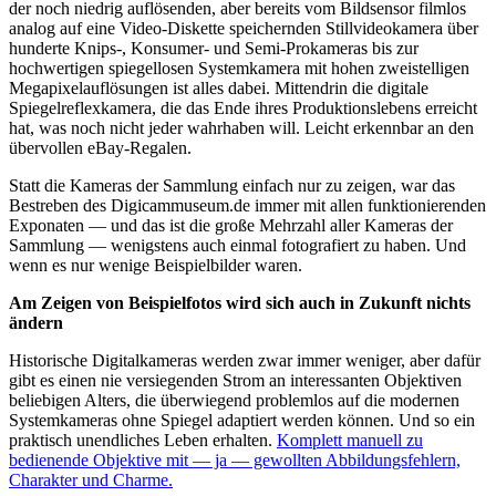
der noch niedrig auflösenden, aber bereits vom Bildsensor filmlos
analog auf eine Video-Diskette speichernden Stillvideokamera über
hunderte Knips-, Konsumer- und Semi-Prokameras bis zur
hochwertigen spiegellosen Systemkamera mit hohen zweistelligen
Megapixelauflösungen ist alles dabei. Mittendrin die digitale
Spiegelreflexkamera, die das Ende ihres Produktionslebens erreicht
hat, was noch nicht jeder wahrhaben will. Leicht erkennbar an den
übervollen eBay-Regalen.
Statt die Kameras der Sammlung einfach nur zu zeigen, war das
Bestreben des Digicammuseum.de immer mit allen funktionierenden
Exponaten — und das ist die große Mehrzahl aller Kameras der
Sammlung — wenigstens auch einmal fotografiert zu haben. Und
wenn es nur wenige Beispielbilder waren.
Am Zeigen von Beispielfotos wird sich auch in Zukunft nichts
ändern
Historische Digitalkameras werden zwar immer weniger, aber dafür
gibt es einen nie versiegenden Strom an interessanten Objektiven
beliebigen Alters, die überwiegend problemlos auf die modernen
Systemkameras ohne Spiegel adaptiert werden können. Und so ein
praktisch unendliches Leben erhalten.
Komplett manuell zu
bedienende Objektive mit — ja — gewollten Abbildungsfehlern,
Charakter und Charme.