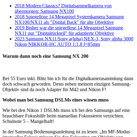
2018 Modern Classics? Digitalsammelkamera von
übermorgen: Samsung NX100
2018 Spiegellose 14 Megapixel Systemkamera Samsung
NX100/NX11 als "Digital Back" für alte Objektive
2019 Bisher war die spiegellose 14 Megapixel Samsung
NX11 nur "Digitalrückteil" für adaptierte Objektive
2023 Samsung NX11/Sony a(lpha) NEX-3, Sony alpha 3000
Nikon NIKKOR-HC AUTO 1:1.8 f=85mm
Warum dann noch eine Samsung NX 200
Bei 55 Euro inkl. Blitz bin ich für die Digitalkamerasammlung dann
doch schwach geworden. Denn neben meinem einzigen Samsung-
Objektiv sind da noch Adapter für M42 und Nikon F!
Wobei man bei Samsung DSLMs eines wissen muss
Wie bei den Nikon 1 DSLMs muss ich bei den Samsungs auf eine
brauchbare Fokushilfe beim manuellan Fokussieren verzichten.
Schulnote 5 – Mangelhaft!
In der Samsung Bedienungsanleitung ist zu lesen: „Im MF-Modus