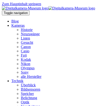
Zum Hauptinhalt springen
Toggle navigation
Blog
Kameras
Historie
Neuzugänge
Listen
Gesucht
Canon
Casio
Fuji
Kodak
Nikon
Olympus
Sony
alle Hersteller
Technik
Überblick
Bildsensoren
Speicher
Belichtung
Optik