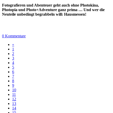
Fotografieren und Abenteuer geht auch ohne Photokina,
Photopia und Photo+Adventure ganz prima … Und wer die
Neuteile unbedingt begrabbeln will: Hausmessen!
0 Kommentare
«
1
2
3
4
5
6
7
8
9
10
11
12
13
14
15