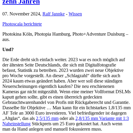
zehn Jahren
07. November 2024,
Ralf Jannke
-
Wissen
Photoscala berichtete
Photokina Köln, Photopia Hamburg, Photo+Adventure Duisburg –
aus.
Und?
Die Erde dreht sich einfach weiter. 2023 war es noch möglich auf
der ältesten Seite Deutschlands, die sich mit Digitalfotografie
befasst, Statistik zu betreiben. 2023 wurden zwei neue Objektive
pro Woche vorgestellt. An dieser „Schlagzahl“ dürfte sich auch
2024 kaum etwas geändert haben. Aber wer soll diese ständigen
Neuerscheinungen eigentlich kaufen? Die neu erschienenen
Kameras gar nicht mitgezählt. Wenn eine meiner Vollformat DSLMs
kaputt gehen sollte, gibt es einen überreich gedeckten
Gebrauchtwarenhandel von Profis mit Rückgaberecht und Garantie.
Dasselbe für Objektive … Man kann für ein lichtstarkes 1,8/135 mm
AF Tele an 3000 Euro investieren. Viel befriedigender ist dagegen
„Altglas“, das als
2,5/135 mm
oder als
2,8/135 mm Variante mit 1:3
Naheinstellung
Stückpreis um 25 Euro gekostet hat. Auch wenn
man da Hand anlegen und manuell fokussieren muss.