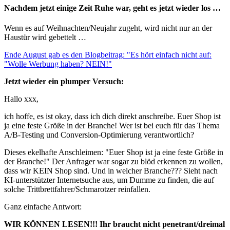
Nachdem jetzt einige Zeit Ruhe war, geht es jetzt wieder los …
Wenn es auf Weihnachten/Neujahr zugeht, wird nicht nur an der
Haustür wird gebettelt …
Ende August gab es den Blogbeitrag: "Es hört einfach nicht auf:
"Wolle Werbung haben? NEIN!"
Jetzt wieder ein plumper Versuch:
Hallo xxx,
ich hoffe, es ist okay, dass ich dich direkt anschreibe. Euer Shop ist
ja eine feste Größe in der Branche! Wer ist bei euch für das Thema
A/B-Testing und Conversion-Optimierung verantwortlich?
Dieses ekelhafte Anschleimen: "Euer Shop ist ja eine feste Größe in
der Branche!" Der Anfrager war sogar zu blöd erkennen zu wollen,
dass wir KEIN Shop sind. Und in welcher Branche??? Sieht nach
KI-unterstützter Internetsuche aus, um Dumme zu finden, die auf
solche Trittbrettfahrer/Schmarotzer reinfallen.
Ganz einfache Antwort:
WIR KÖNNEN LESEN!!! Ihr braucht nicht penetrant/dreimal