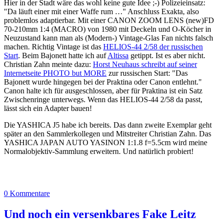
Hier in der Stadt wäre das wohl keine gute Idee ;-) Polizeieinsatz:
"Da läuft einer mit einer Waffe rum …" Anschluss Exakta, also
problemlos adaptierbar. Mit einer CANON ZOOM LENS (new)FD
70-210mm 1:4 (MACRO) von 1980 mit Deckeln und O-Köcher in
Neuzustand kann man als (Modern-) Vintage-Glas Fan nichts falsch
machen. Richtig Vintage ist das
HELIOS-44 2/58 der russischen
Start
. Beim Bajonett hatte ich auf
Altissa
getippt. Ist es aber nicht.
Christian Zahn meinte dazu:
Horst Neuhaus schreibt auf seiner
Internetseite PHOTO but MORE
zur russischen Start: "Das
Bajonett wurde hingegen bei der Praktina oder Canon entlehnt."
Canon halte ich für ausgeschlossen, aber für Praktina ist ein Satz
Zwischenringe unterwegs. Wenn das HELIOS-44 2/58 da passt,
lässt sich ein Adapter bauen!
Die YASHICA J5 habe ich bereits. Das dann zweite Exemplar geht
später an den Sammlerkollegen und Mitstreiter Christian Zahn. Das
YASHICA JAPAN AUTO YASINON 1:1.8 f=5.5cm wird meine
Normalobjektiv-Sammlung erweitern. Und natürlich probiert!
0 Kommentare
Und noch ein versenkbares Fake Leitz