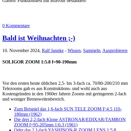
Garten! Funktionstest mit Bravour bestanden!
0 Kommentare
Bald ist Weihnachten ;-)
10. November 2024,
Ralf Jannke
-
Wissen
,
Sammeln
,
Ausprobieren
SOLIGOR ZOOM 1:5.8 f=90-190mm
Vor den ersten heute üblichen 2,5- bis 3-fach ca. 70/80-200/210 mm
Telezooms gab es aus Konstruktions- und wohl auch aus
Kostengründen in den 1960er Jahren Zooms mit geringerem 2-fach
und weniger Brennweitenbereich.
Zum Beispiel das 1,6-fach SUN TELE ZOOM F:4.5 110-
180mm (1962)
Die drei 2,2-fach Klone ASTRONAR/EDIXAR/TAMRON
ZOOM f=95-205mm 1:6.3 (1961)
Oder das 2,1-fach YASHINON-R ZOOM LENS 1:5.8