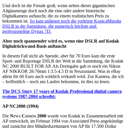
Und doch ist die Freude groß, wenn neben dieser gigantischen
Altglasmenge doch noch die eine oder andere historische
Digitalkamera auftaucht, die zu einem realistischen Preis zu
bekommen ist.
So kam unlängst noch die vorletzte KonicaMinolta
DSLR in die Sammlung, die numerisch höchste und
professionellste Dynax 7D.
Aber noch spannender wird es, wenn eine DSLR auf Kodak
Digitalrückwand-Basis auftaucht
In diesem Fall nicht als Spende, aber für 70 Euro kam die erste
Sport- und Reportage DSLR der Welt in die Sammlung, die Kodak
NC 2000 BUILT FOR AP. Als Dreingabe gab es noch ein Nikon
AF NIKKOR 28-70mm 1:3.5-4.5 D in Neuzustand. Was in eBay
allein für 60 Euro auch wirklich verkauft wird. Zur Kamera, die ich
– hoffentlich – noch ans Laufen bekomme, ist dies zu lesen:
The DCS Story 17 years of Kodak Professional digital camera
systems 1987-2004 schreibt:
AP NC2000 (1994)
Die
N
ews
C
amera
2000
wurde von Kodak in Zusammenarbeit mit
AP entwickelt, im Februar 1994 von Associated Press angekündigt
und zunächst den Mitgliedszeitungen von AP für 17.500 Dollar