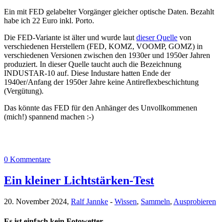
Ein mit FED gelabelter Vorgänger gleicher optische Daten. Bezahlt
habe ich 22 Euro inkl. Porto.
Die FED-Variante ist älter und wurde laut
dieser Quelle
von
verschiedenen Herstellern (FED, KOMZ, VOOMP, GOMZ) in
verschiedenen Versionen zwischen den 1930er und 1950er Jahren
produziert. In dieser Quelle taucht auch die Bezeichnung
INDUSTAR-10 auf. Diese Industare hatten Ende der
1940er/Anfang der 1950er Jahre keine Antireflexbeschichtung
(Vergütung).
Das könnte das FED für den Anhänger des Unvollkommenen
(mich!) spannend machen :-)
0 Kommentare
Ein kleiner Lichtstärken-Test
20. November 2024,
Ralf Jannke
-
Wissen
,
Sammeln
,
Ausprobieren
Es ist einfach kein Fotowetter …