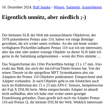
16. Dezember 2024,
Ralf Jannke
-
Wissen
,
Sammeln
,
Ausprobieren
Eigentlich unnütz, aber niedlich ;-)
Der kleinsten SLR der Welt mit austauschbaren Objektiven, der
1978 präsentierten Pentax auto 110, haben wir einige Beiträge
gewidmet, die ich weiter unten verlinke. An der mit heute wieder
verfügbaren Pocketfilm ladbaren Pentax 110 war ich nie interessiert,
aber das eine oder andere winzige Objektiv zu dieser SLR habe ich
gerne in die Sammlung aufgenommen – wenn der Preis stimmte …
Das Negativformat des 110er Pocketfilms beträgt 13 x 17 mm. Also
exakt das Maß, das auch der microFourThirds-Sensor hat. Von der
reinen Theorie ist die spiegellose MFT Systemkamera also zur
Adaption der Pentax 110 Objektive prädestiniert. Entsprechend sind
Adapter vorhanden. Je nach Objektiv geht es mit Abstrichen auch
noch im Halbformat des 15 x 23 mm APS-C Sensors, beispielsweise
der Fuji X DSLM-Serie. Mein entsprechender Adapter ist aktuell
nicht auffindbar, aber ich habe eine weiter unten gezeigte
Ersatzlösung gefunden. Dazu gesellt sich noch ein Adapter Pentax
110-auf-Pentax Q, die kleinste DSLM der Welt. Wirklich interessant