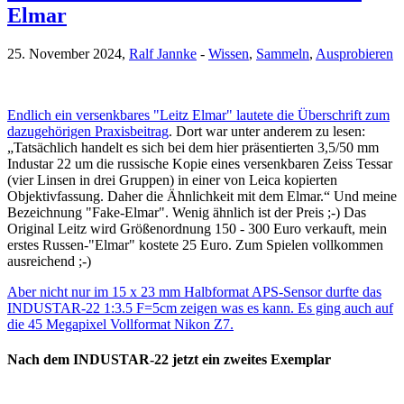
Elmar
25. November 2024,
Ralf Jannke
-
Wissen
,
Sammeln
,
Ausprobieren
Endlich ein versenkbares "Leitz Elmar" lautete die Überschrift zum
dazugehörigen Praxisbeitrag
. Dort war unter anderem zu lesen:
„Tatsächlich handelt es sich bei dem hier präsentierten 3,5/50 mm
Industar 22 um die russische Kopie eines versenkbaren Zeiss Tessar
(vier Linsen in drei Gruppen) in einer von Leica kopierten
Objektivfassung. Daher die Ähnlichkeit mit dem Elmar.“ Und meine
Bezeichnung "Fake-Elmar". Wenig ähnlich ist der Preis ;-) Das
Original Leitz wird Größenordnung 150 - 300 Euro verkauft, mein
erstes Russen-"Elmar" kostete 25 Euro. Zum Spielen vollkommen
ausreichend ;-)
Aber nicht nur im 15 x 23 mm Halbformat APS-Sensor durfte das
INDUSTAR-22 1:3.5 F=5cm zeigen was es kann. Es ging auch auf
die 45 Megapixel Vollformat Nikon Z7.
Nach dem INDUSTAR-22 jetzt ein zweites Exemplar