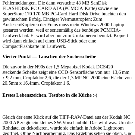
Fehlermeldungen. Die dann versuchte 48 MB SanDisk
FLASHDISK PC CARD ATA (PCMCIA-Karte) sowie eine
SuperStore 170 170 MB PC-Card Hard Disk Drive brachten den
gewünschten Erfolg. Einziger Wermutstropfen: Zum
Auslesen/Kopieren der Fotos muss mein Windows 2000 Laptop
gestartet werden, weil er serienmäßig das benötigte PCMCIA-
Laufwerk hat. Er wird aber nur zum Umkopieren benutzt. Kopiert
wird dann einfach auf einen USB-Stick oder eine
CompactFlashkarte im Laufwerk.
Vierter Punkt — Tauschen der Sucherscheibe
Die zuvor in der N90s der 1,5 Megapixel Kodak DCS420
steckende Scheibe zeigt eine CCD-Sensorfläche von nur 13,6 mm
x 9,2 mm, Cropfaktor 2,6, die der 1,3 MP NC 2000 eine Fläche von
20,5mm x 16,4mm, Cropfaktor 1,6.
Erstes Lebenszeichen, Testfoto in die Küche ;-)
Gleich der erste Klick auf die TIFF-RAW-Datei aus der Kodak NC
2000 AP zeigte ein kleines SW-Vorschaubild. Das wird was. Um die
Rohdatei zu dekodieren, wurde sie einfach in Adobe Lightroom
geöffnet. Ohne Nachbearbeitung. Das Ergebnis sehen sie oben. Und