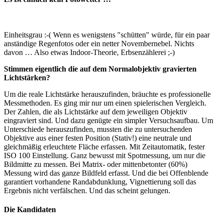
Einheitsgrau :-( Wenn es wenigstens "schütten" würde, für ein paar
anständige Regenfotos oder ein netter Novembernebel. Nichts
davon … Also etwas Indoor-Theorie, Erbsenzählerei ;-)
Stimmen eigentlich die auf dem Normalobjektiv gravierten
Lichtstärken?
Um die reale Lichtstärke herauszufinden, bräuchte es professionelle
Messmethoden. Es ging mir nur um einen spielerischen Vergleich.
Der Zahlen, die als Lichtstärke auf dem jeweiligen Objektiv
eingraviert sind. Und dazu genügte ein simpler Versuchsaufbau. Um
Unterschiede herauszufinden, mussten die zu untersuchenden
Objektive aus einer festen Position (Stativ!) eine neutrale und
gleichmäßig erleuchtete Fläche erfassen. Mit Zeitautomatik, fester
ISO 100 Einstellung. Ganz bewusst mit Spotmessung, um nur die
Bildmitte zu messen. Bei Matrix- oder mittenbetonter (60%)
Messung wird das ganze Bildfeld erfasst. Und die bei Offenblende
garantiert vorhandene Randabdunklung, Vignettierung soll das
Ergebnis nicht verfälschen. Und das scheint gelungen.
Die Kandidaten