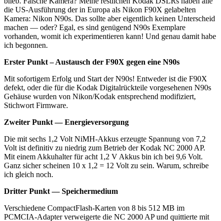
blieb. Falsche Kamera? Meine restlichen Kodak DSLRs haben alle
die US-Ausführung der in Europa als Nikon F90X gelabelten
Kamera: Nikon N90s. Das sollte aber eigentlich keinen Unterscheid
machen — oder? Egal, es sind genügend N90s Exemplare
vorhanden, womit ich experimentieren kann! Und genau damit habe
ich begonnen.
Erster Punkt – Austausch der F90X gegen eine N90s
Mit sofortigem Erfolg und Start der N90s! Entweder ist die F90X
defekt, oder die für die Kodak Digitalrückteile vorgesehenen N90s
Gehäuse wurden von Nikon/Kodak entsprechend modifiziert,
Stichwort Firmware.
Zweiter Punkt — Energieversorgung
Die mit sechs 1,2 Volt NiMH-Akkus erzeugte Spannung von 7,2
Volt ist definitiv zu niedrig zum Betrieb der Kodak NC 2000 AP.
Mit einem Akkuhalter für acht 1,2 V Akkus bin ich bei 9,6 Volt.
Ganz sicher scheinen 10 x 1,2 = 12 Volt zu sein. Warum, schreibe
ich gleich noch.
Dritter Punkt — Speichermedium
Verschiedene CompactFlash-Karten von 8 bis 512 MB im
PCMCIA-Adapter verweigerte die NC 2000 AP und quittierte mit