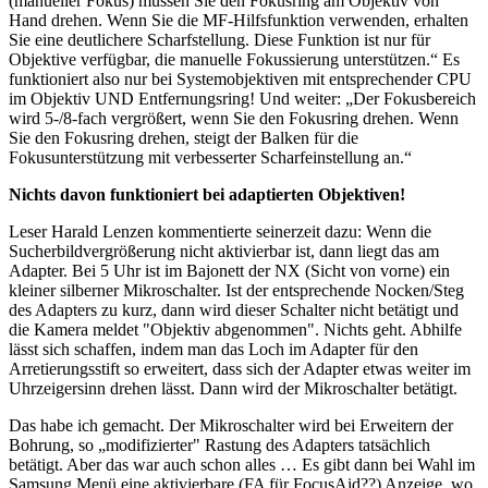
(manueller Fokus) müssen Sie den Fokusring am Objektiv von
Hand drehen. Wenn Sie die MF-Hilfsfunktion verwenden, erhalten
Sie eine deutlichere Scharfstellung. Diese Funktion ist nur für
Objektive verfügbar, die manuelle Fokussierung unterstützen.“ Es
funktioniert also nur bei Systemobjektiven mit entsprechender CPU
im Objektiv UND Entfernungsring! Und weiter: „Der Fokusbereich
wird 5-/8-fach vergrößert, wenn Sie den Fokusring drehen. Wenn
Sie den Fokusring drehen, steigt der Balken für die
Fokusunterstützung mit verbesserter Scharfeinstellung an.“
Nichts davon funktioniert bei adaptierten Objektiven!
Leser Harald Lenzen kommentierte seinerzeit dazu: Wenn die
Sucherbildvergrößerung nicht aktivierbar ist, dann liegt das am
Adapter. Bei 5 Uhr ist im Bajonett der NX (Sicht von vorne) ein
kleiner silberner Mikroschalter. Ist der entsprechende Nocken/Steg
des Adapters zu kurz, dann wird dieser Schalter nicht betätigt und
die Kamera meldet "Objektiv abgenommen". Nichts geht. Abhilfe
lässt sich schaffen, indem man das Loch im Adapter für den
Arretierungsstift so erweitert, dass sich der Adapter etwas weiter im
Uhrzeigersinn drehen lässt. Dann wird der Mikroschalter betätigt.
Das habe ich gemacht. Der Mikroschalter wird bei Erweitern der
Bohrung, so „modifizierter" Rastung des Adapters tatsächlich
betätigt. Aber das war auch schon alles … Es gibt dann bei Wahl im
Samsung Menü eine aktivierbare (FA für FocusAid??) Anzeige, wo