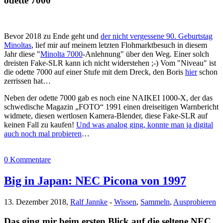
odette 7000
Bevor 2018 zu Ende geht und
der nicht vergessene 90. Geburtstag
Minoltas
, lief mir auf meinem letzten Flohmarktbesuch in diesem
Jahr diese "
Minolta 7000
-Anlehnung" über den Weg. Einer solch
dreisten Fake-SLR kann ich nicht widerstehen ;-) Vom "Niveau" ist
die odette 7000 auf einer Stufe mit dem Dreck, den Boris
hier
schon
zerrissen hat…
Neben der odette 7000 gab es noch eine NAIKEI 1000-X, der das
schwedische Magazin „FOTO“ 1991 einen dreiseitigen Warnbericht
widmete, diesen wertlosen Kamera-Blender, diese Fake-SLR auf
keinen Fall zu kaufen!
Und was analog ging, konnte man ja digital
auch noch mal probieren
…
0 Kommentare
Big in Japan: NEC Picona von 1997
13. Dezember 2018,
Ralf Jannke
-
Wissen
,
Sammeln
,
Ausprobieren
Das ging mir beim ersten Blick auf die seltene NEC