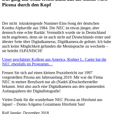
Picona durch den Kopf
Der nicht totzukriegende Nummer-Eins-Song der deutschen
Kombo Alphaville aus 1984. Die NEC ist etwas jünger, aber
dennoch eine echte Rarität. Vermutlich wurde sie in Deutschland
nicht angeboten, denn sie ist auch nicht auf Deutschlands erster und
ältester Seite über Digitalkameras, Digitlkamera.de gelistet. Ich habe
auch keine Möglichkeit gefunden die Menüsprache zu wechseln –
sie beleibt JAPANISCH!
Unser geschätzter Kollege aus America, Rodger L. Carter hat die
NEC ebenfalls im Programm…
Freuen Sie sich auf einen kleinen Praxisbericht zur 1997
vorgestellten Pixona am Jahresanfang 2019. Mir war die Firma
NEC in meiner Berufszeit nur als (Nadel-)Druckerhersteller
bekannt. Jetzt also auch eine Digitalkamera aus den spannenden
Anfangsjahren der Digitalfotografie!
Vielen Dank für die wunderbare NEC Picona an Hirofumi aus
Japan! – Domo Arigatou Gozaimasu Hirofumi San!
Ralf Jannke, Dezember 2018