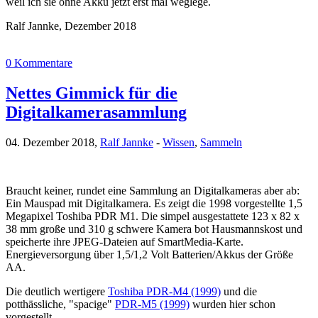
weil ich sie ohne Akku jetzt erst mal weglege.
Ralf Jannke, Dezember 2018
0 Kommentare
Nettes Gimmick für die
Digitalkamerasammlung
04. Dezember 2018,
Ralf Jannke
-
Wissen
,
Sammeln
Braucht keiner, rundet eine Sammlung an Digitalkameras aber ab:
Ein Mauspad mit Digitalkamera. Es zeigt die 1998 vorgestellte 1,5
Megapixel Toshiba PDR M1. Die simpel ausgestattete 123 x 82 x
38 mm große und 310 g schwere Kamera bot Hausmannskost und
speicherte ihre JPEG-Dateien auf SmartMedia-Karte.
Energieversorgung über 1,5/1,2 Volt Batterien/Akkus der Größe
AA.
Die deutlich wertigere
Toshiba PDR-M4 (1999)
und die
potthässliche, "spacige"
PDR-M5 (1999)
wurden hier schon
vorgestellt.