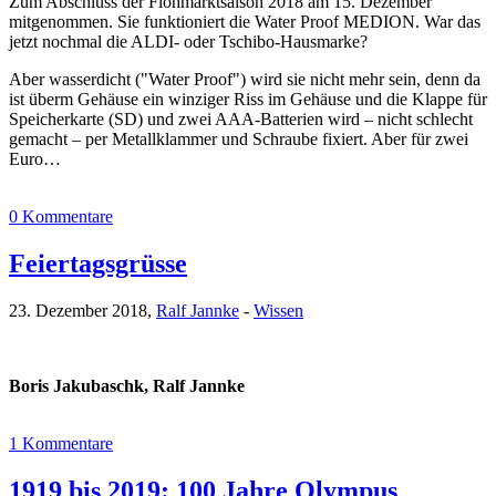
Zum Abschluss der Flohmarktsaison 2018 am 15. Dezember
mitgenommen. Sie funktioniert die Water Proof MEDION. War das
jetzt nochmal die ALDI- oder Tschibo-Hausmarke?
Aber wasserdicht ("Water Proof") wird sie nicht mehr sein, denn da
ist überm Gehäuse ein winziger Riss im Gehäuse und die Klappe für
Speicherkarte (SD) und zwei AAA-Batterien wird – nicht schlecht
gemacht – per Metallklammer und Schraube fixiert. Aber für zwei
Euro…
0 Kommentare
Feiertagsgrüsse
23. Dezember 2018,
Ralf Jannke
-
Wissen
Boris Jakubaschk, Ralf Jannke
1 Kommentare
1919 bis 2019: 100 Jahre Olympus