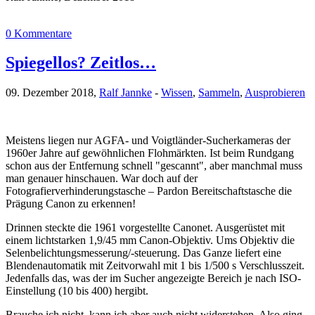
0 Kommentare
Spiegellos? Zeitlos…
09. Dezember 2018,
Ralf Jannke
-
Wissen
,
Sammeln
,
Ausprobieren
Meistens liegen nur AGFA- und Voigtländer-Sucherkameras der
1960er Jahre auf gewöhnlichen Flohmärkten. Ist beim Rundgang
schon aus der Entfernung schnell "gescannt", aber manchmal muss
man genauer hinschauen. War doch auf der
Fotografierverhinderungstasche – Pardon Bereitschaftstasche die
Prägung Canon zu erkennen!
Drinnen steckte die 1961 vorgestellte Canonet. Ausgerüstet mit
einem lichtstarken 1,9/45 mm Canon-Objektiv. Ums Objektiv die
Selenbelichtungsmesserung/-steuerung. Das Ganze liefert eine
Blendenautomatik mit Zeitvorwahl mit 1 bis 1/500 s Verschlusszeit.
Jedenfalls das, was der im Sucher angezeigte Bereich je nach ISO-
Einstellung (10 bis 400) hergibt.
Brauche ich nicht, kann ich aber auch nicht widerstehen. Also ging