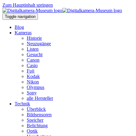
Zum Hauptinhalt springen
Toggle navigation
Blog
Kameras
Historie
Neuzugänge
Listen
Gesucht
Canon
Casio
Fuji
Kodak
Nikon
Olympus
Sony
alle Hersteller
Technik
Überblick
Bildsensoren
Speicher
Belichtung
Optik