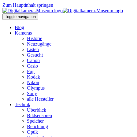
Zum Hauptinhalt springen
Toggle navigation
Blog
Kameras
Historie
Neuzugänge
Listen
Gesucht
Canon
Casio
Fuji
Kodak
Nikon
Olympus
Sony
alle Hersteller
Technik
Überblick
Bildsensoren
Speicher
Belichtung
Optik