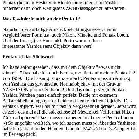
Pentax (heute in Besitz von Ricoh) fotografiert. Um Yashica
hinterher dann doch wenigstens Zweitklassigkeit zu attestieren.
Was faszinierte mich an der Penta J?
Natürlich der auffällige Aufsteckbelichtungsmesser, den in
vergleichbarer Form u.a. auch Nikon, Minolta und Pentax boten.
Und der Preis ;-) 27 Euro inkl. Porto war mir diese
interessante Yashica samt Objektiv dann wert!
Pentax ist das Stichwort
Ich hatte sofort gesehen, dass mit dem Objektiv "etwas nicht
stimmt". "Das habe ich doch bereits, montiert auf meiner Pentax H2
von 1959." Die Lösung ist ganz einfach: Pentax muss im Auftrag
von Yashica das gewünschte Normalobjektiv mit der Gravur
YASHINON produziert haben! Und das oben gezeigte Pentax-
Yashica-Pärchen passt einfach perfekt. Beide mit externem
Aufsteckbelichtungsmesser, beide mit dem gleichen Objektiv. Das
Pentax-Objektiv war bei mir fast in Vergessenheit geraten. Jetzt wird
es Zeit, das mal auf die spiegellose 24 Megapixel Vollformat Nikon
Z6 zu adaptieren! Dazu muss ich aber erstmal meine Pentax finden
;-) So ungefähr weiß ich, wo ich suchen muss ;-) Aber das Yashinon
habe ich ja bald in den Händen. Und der M42-/Nikon Z-Adapter ist
im Feriengepäck!