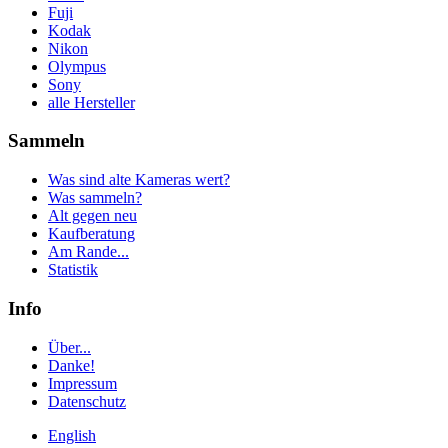
Fuji
Kodak
Nikon
Olympus
Sony
alle Hersteller
Sammeln
Was sind alte Kameras wert?
Was sammeln?
Alt gegen neu
Kaufberatung
Am Rande...
Statistik
Info
Über...
Danke!
Impressum
Datenschutz
English