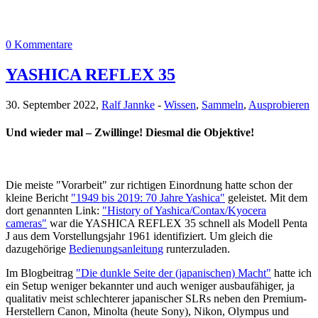
0 Kommentare
YASHICA REFLEX 35
30. September 2022,
Ralf Jannke
-
Wissen
,
Sammeln
,
Ausprobieren
Und wieder mal – Zwillinge! Diesmal die Objektive!
Die meiste "Vorarbeit" zur richtigen Einordnung hatte schon der
kleine Bericht
"1949 bis 2019: 70 Jahre Yashica"
geleistet. Mit dem
dort genannten Link:
"History of Yashica/Contax/Kyocera
cameras"
war die YASHICA REFLEX 35 schnell als Modell Penta
J aus dem Vorstellungsjahr 1961 identifiziert. Um gleich die
dazugehörige
Bedienungsanleitung
runterzuladen.
Im Blogbeitrag
"Die dunkle Seite der (japanischen) Macht"
hatte ich
ein Setup weniger bekannter und auch weniger ausbaufähiger, ja
qualitativ meist schlechterer japanischer SLRs neben den Premium-
Herstellern Canon, Minolta (heute Sony), Nikon, Olympus und