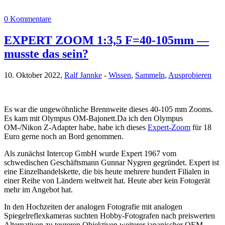
0 Kommentare
EXPERT ZOOM 1:3,5 F=40-105mm —
musste das sein?
10. Oktober 2022,
Ralf Jannke
-
Wissen
,
Sammeln
,
Ausprobieren
Es war die ungewöhnliche Brennweite dieses 40-105 mm Zooms.
Es kam mit Olympus OM-Bajonett.
Da ich den Olympus
OM-/Nikon Z-Adapter habe, habe ich dieses
Expert-Zoom
für 18
Euro gerne noch an Bord genommen.
Als zunächst Intercop GmbH wurde Expert 1967 vom
schwedischen Geschäftsmann Gunnar Nygren gegründet. Expert ist
eine Einzelhandelskette, die bis heute mehrere hundert Filialen in
einer Reihe von Ländern weltweit hat. Heute aber kein Fotogerät
mehr im Angebot hat.
In den Hochzeiten der analogen Fotografie mit analogen
Spiegelreflexkameras suchten Hobby-Fotografen nach preiswerten
Alternativen zu teureren Objektiven weiterer japanischer OEM-