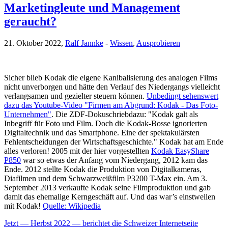
Marketingleute und Management
geraucht?
21. Oktober 2022,
Ralf Jannke
-
Wissen
,
Ausprobieren
Sicher blieb Kodak die eigene Kanibalisierung des analogen Films
nicht unverborgen und hätte den Verlauf des Niedergangs vielleicht
verlangsamen und gezielter steuern können.
Unbedingt sehenswert
dazu das Youtube-Video "Firmen am Abgrund: Kodak - Das Foto-
Unternehmen"
. Die ZDF-Dokuschriebdazu: "Kodak galt als
Inbegriff für Foto und Film. Doch die Kodak-Bosse ignorierten
Digitaltechnik und das Smartphone. Eine der spektakulärsten
Fehlentscheidungen der Wirtschaftsgeschichte." Kodak hat am Ende
alles verloren! 2005 mit der hier vorgestellten
Kodak EasyShare
P850
war so etwas der Anfang vom Niedergang, 2012 kam das
Ende. 2012 stellte Kodak die Produktion von Digitalkameras,
Diafilmen und dem Schwarzweißfilm P3200 T-Max ein. Am 3.
September 2013 verkaufte Kodak seine Filmproduktion und gab
damit das ehemalige Kerngeschäft auf. Und das war’s einstweilen
mit Kodak!
Quelle: Wikipedia
Jetzt — Herbst 2022 — berichtet die Schweizer Internetseite