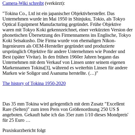
Camera-Wiki schreibt
(verkürzt):
"Tokina Co., Ltd ist ein japanischer Objektivhersteller. Das
Unternehmen wurde im Mai 1950 in Shinjuku, Tokio, als Tokyo
Optical Equipment Manufacturing gegründet. Frühe Objektive
waren mit Tokyo Koki gekennzeichnet, einer verkürzten Version der
phonetischen Übersetzung des Firmennamens ins Englische, Tokyo
Koki Seisakusho. Die Firma wurde von ehemaligen Nikon-
Ingenieuren als OEM-Hersteller gegründet und produzierte
ursprünglich Objektive für andere Unternehmen wie Ponder und
Best (später Vivitar). In den frühen 1960er Jahren begann das
Unternehmen mit dem Verkauf von Linsen unter seinem eigenen
Markennamen Tokina[3], während es weiterhin Linsen für andere
Marken wie Soligor und Asanuma herstellte. (…)"
The history of Tokina 1950-2020
Das 35 mm Tokina wird gelegentlich mit dem Zusatz "Excellent
Rare (Selten)" zum irren Preis von Größenordnung 250 US $
angeboten. Gekauft habe ich das 35er zum 1/10 dieses Mondpreis'
für 25 Euro …
Praxiskurzbericht folgt