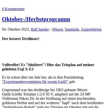
0 Kommentare
Oktober-/Herbstprogramm
04. Oktober 2022,
Ralf Jannke
-
Wissen
,
Sammeln
,
Ausprobieren
Der bessere Dreilinser!
Volltreffer! Es "blubbert"! Hier das Trioplan auf meiner
geliebten Fuji X-E1
Es ist schon über ein Jahr her, als es den Praxisbeitrag
"Experimentiervergnügen für wenig Geld!"
gab.
Gegenstand war das dreilinsige bis 1963 gebaute Meyer-
Optik Görlitz Trioplan 1:2.9 50 V, adaptiert auf die 24 MP
Vollformat Nikon Z6. In der Hoffnung auf einen leuchtenden,
goldenen Herbst und auf der weiteren "Jagd" nach dem berühmten
"Seifenblasen-Bokeh" geht das Trioplan im Oktober mit auf die