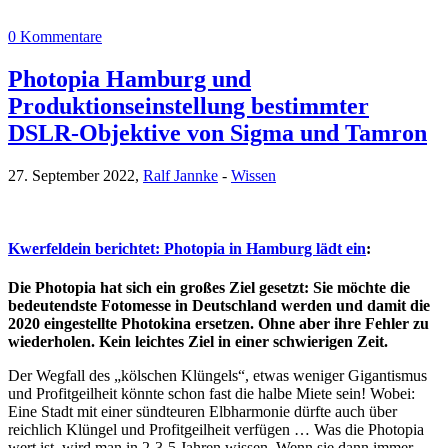
0 Kommentare
Photopia Hamburg und
Produktionseinstellung bestimmter
DSLR-Objektive von Sigma und Tamron
27. September 2022,
Ralf Jannke
-
Wissen
Kwerfeldein berichtet: Photopia in Hamburg lädt ein
:
Die Photopia hat sich ein großes Ziel gesetzt: Sie möchte die
bedeutendste Fotomesse in Deutschland werden und damit die
2020 eingestellte Photokina ersetzen. Ohne aber ihre Fehler zu
wiederholen. Kein leichtes Ziel in einer schwierigen Zeit.
Der Wegfall des „kölschen Klüngels“, etwas weniger Gigantismus
und Profitgeilheit könnte schon fast die halbe Miete sein! Wobei:
Eine Stadt mit einer sündteuren Elbharmonie dürfte auch über
reichlich Klüngel und Profitgeilheit verfügen … Was die Photopia
wert ist, wird man in 2-3-5 Jahren wissen. Wenn sie dann immer