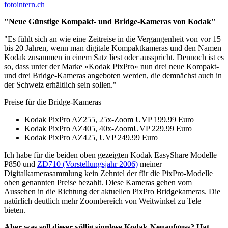
fotointern.ch
"Neue Günstige Kompakt- und Bridge-Kameras von Kodak"
"Es fühlt sich an wie eine Zeitreise in die Vergangenheit von vor 15
bis 20 Jahren, wenn man digitale Kompaktkameras und den Namen
Kodak zusammen in einem Satz liest oder ausspricht. Dennoch ist es
so, dass unter der Marke «Kodak PixPro» nun drei neue Kompakt-
und drei Bridge-Kameras angeboten werden, die demnächst auch in
der Schweiz erhältlich sein sollen."
Preise für die Bridge-Kameras
Kodak PixPro AZ255, 25x-Zoom UVP 199.99 Euro
Kodak PixPro AZ405, 40x-ZoomUVP 229.99 Euro
Kodak PixPro AZ425, UVP 249.99 Euro
Ich habe für die beiden oben gezeigten Kodak EasyShare Modelle
P850 und
ZD710 (Vorstellungsjahr 2006)
meiner
Digitalkamerasammlung kein Zehntel der für die PixPro-Modelle
oben genannten Preise bezahlt. Diese Kameras gehen vom
Aussehen in die Richtung der aktuellen PixPro Bridgekameras. Die
natürlich deutlich mehr Zoombereich von Weitwinkel zu Tele
bieten.
Aber was soll dieser völlig sinnlose Kodak-Neuaufguss? Hat