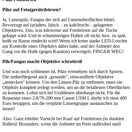
Pilze auf Foto(geräte)börsen?
Ja, Linsenpilz, Fungus der sich auf Linsenoberflächen bildet.
Bevorzugt auf (ur)alten, falsch – zu kalt/feucht – gelagerten
Objektiven. Das, was kiloweise auf Fotobörsen auf die Tische
gekippt wird. Und in schummerigen Hallen oft nicht, bzw. zu spät,
heißt zu Hause entdeckt wird! Wenn ich keine starke LED-Leuchte
zur Kontrolle eines Objektivs dabei habe, und der Anbieter den
Gang vor die Halle (gegen Kaution) verweigert: FINGER WEG!
Pilz/Fungus macht Objektive schrottreif
Und was noch schlimmer ist, Pilze vermehren sich durch Sporen.
Die umherfliegend auch „gesunde“, einwandfreie Objektive
„anstecken“ können. Um den Linsen-Pilz zu entfernen, muss ein
Objektiv komplett zerlegt werden, um an die befallenen Oberflächen
zu kommen. Lohnt sich bei Uraltlinsen überhaupt nicht. Für die
Reparatur eines 2,8/70-200 mm Canon USM L durfte ich einst 400
Euro berappen, um die verpilzte Linsengruppe austauschen zu
lassen!
Also: Ganz erhöhte Vorsicht bei Kauf auf Fotobörsen (in dunklen
Hallen)! Besonders, wenn die Anbieter im Preis unflexibel sind!