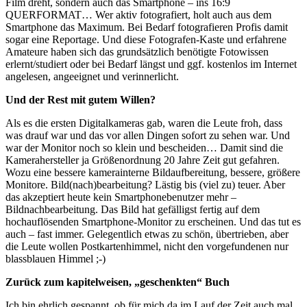
Film dreht, sondern auch das Smartphone – ins 16:9
QUERFORMAT… Wer aktiv fotografiert, holt auch aus dem
Smartphone das Maximum. Bei Bedarf fotografieren Profis damit
sogar eine Reportage. Und diese Fotografen-Kaste und erfahrene
Amateure haben sich das grundsätzlich benötigte Fotowissen
erlernt/studiert oder bei Bedarf längst und ggf. kostenlos im Internet
angelesen, angeeignet und verinnerlicht.
Und der Rest mit gutem Willen?
Als es die ersten Digitalkameras gab, waren die Leute froh, dass
was drauf war und das vor allen Dingen sofort zu sehen war. Und
war der Monitor noch so klein und bescheiden… Damit sind die
Kamerahersteller ja Größenordnung 20 Jahre Zeit gut gefahren.
Wozu eine bessere kamerainterne Bildaufbereitung, bessere, größere
Monitore. Bild(nach)bearbeitung? Lästig bis (viel zu) teuer. Aber
das akzeptiert heute kein Smartphonebenutzer mehr –
Bildnachbearbeitung. Das Bild hat gefälligst fertig auf dem
hochauflösenden Smartphone-Monitor zu erscheinen. Und das tut es
auch – fast immer. Gelegentlich etwas zu schön, übertrieben, aber
die Leute wollen Postkartenhimmel, nicht den vorgefundenen nur
blassblauen Himmel ;-)
Zurück zum kapitelweisen, „geschenkten“ Buch
Ich bin ehrlich gespannt, ob für mich da im Lauf der Zeit auch mal