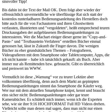
sinnvoller Tipp!
Bis dahin ist der Text der Mail OK. Dem folgt aber wieder der
offensichtlich unvermeidliche wie überflüssige Rat sich statt der
kostenlos runterladbaren Bedienungsanleitung des Herstellers doch
bitte auch für die von Fachautoren und ihren Ghostwritern
verfassten, illustrierten und "vergoldeten“, heißt entsprechend teuren
Druckausgaben der aufgeblasenen Bedienungsanleitungen zu
interessieren. Wer die Machart einiger dieser gerne im "Copy-and-
Paste-" und "Textbaustein-Verfahren" erstellten Bücher einmal
genossen hat, lässt in Zukunft die Finger davon. Die wenigen
Bücher zu eher grundsätzlichen Themen – Fotografieren,
Videografieren mit dem Smartphone oder Tabletcomputer, Apps, die
ich nicht kannte – habe ich tatsächlich gekauft: als Buch. Aber
immer nur als Remittenden bzw. gebraucht. Gibt es überreichlich
und preiswert im WWW.
Vermutlich ist diese „Warnung“ vor zu teurer Lektüre aber
vollkommen überflüssig, denn auch dem Markt an gepimpten
Bedienungsanleitungen nimmt das Smartphone die Käufer weg.
Wer nur mit dem aktuellen Smartphone knipst, kennt und braucht
eins sicher nicht: Bedienungsanleitungen oder gar teure
Kamerabücher. Es schüttelt mich immer, wenn ich die Experten
sehe, wie sie ihre 9:16 HOCHFORMAT Full HD Videos drehen.
Vielleicht sollte man denen mal sagen, dass man nicht nur einen