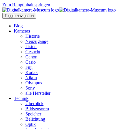
Zum Hauptinhalt springen
Toggle navigation
Blog
Kameras
Historie
Neuzugänge
Listen
Gesucht
Canon
Casio
Fuji
Kodak
Nikon
Olympus
Sony
alle Hersteller
Technik
Überblick
Bildsensoren
Speicher
Belichtung
Optik