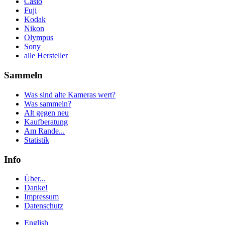
Casio
Fuji
Kodak
Nikon
Olympus
Sony
alle Hersteller
Sammeln
Was sind alte Kameras wert?
Was sammeln?
Alt gegen neu
Kaufberatung
Am Rande...
Statistik
Info
Über...
Danke!
Impressum
Datenschutz
English