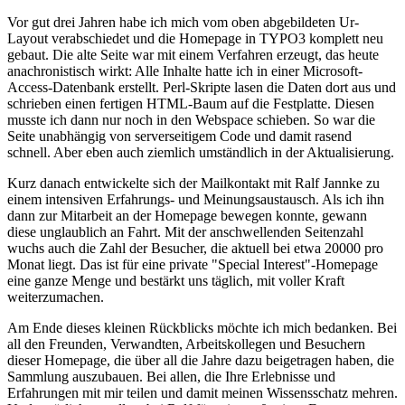
Vor gut drei Jahren habe ich mich vom oben abgebildeten Ur-
Layout verabschiedet und die Homepage in TYPO3 komplett neu
gebaut. Die alte Seite war mit einem Verfahren erzeugt, das heute
anachronistisch wirkt: Alle Inhalte hatte ich in einer Microsoft-
Access-Datenbank erstellt. Perl-Skripte lasen die Daten dort aus und
schrieben einen fertigen HTML-Baum auf die Festplatte. Diesen
musste ich dann nur noch in den Webspace schieben. So war die
Seite unabhängig von serverseitigem Code und damit rasend
schnell. Aber eben auch ziemlich umständlich in der Aktualisierung.
Kurz danach entwickelte sich der Mailkontakt mit Ralf Jannke zu
einem intensiven Erfahrungs- und Meinungsaustausch. Als ich ihn
dann zur Mitarbeit an der Homepage bewegen konnte, gewann
diese unglaublich an Fahrt. Mit der anschwellenden Seitenzahl
wuchs auch die Zahl der Besucher, die aktuell bei etwa 20000 pro
Monat liegt. Das ist für eine private "Special Interest"-Homepage
eine ganze Menge und bestärkt uns täglich, mit voller Kraft
weiterzumachen.
Am Ende dieses kleinen Rückblicks möchte ich mich bedanken. Bei
all den Freunden, Verwandten, Arbeitskollegen und Besuchern
dieser Homepage, die über all die Jahre dazu beigetragen haben, die
Sammlung auszubauen. Bei allen, die Ihre Erlebnisse und
Erfahrungen mit mir teilen und damit meinen Wissensschatz mehren.