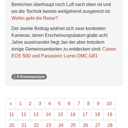
Bereichen überhaupt noch Luft nach oben ist und
wo die Technik bereits weitgehend ausgereizt ist:
Wohin geht die Reise?
Der zweite Beitrag widmet sich zwei konkreten
Kameras, deren Erscheinungsdatum glatte acht
Jahre auseinander liegt, bei der aber trotzdem
einige Gemeinsamkeiten zu entdecken sind:
Canon
EOS 50D und Panasonic Lumix DMC-G81
0 Kommentare
«
1
2
3
4
5
6
7
8
9
10
11
12
13
14
15
16
17
18
19
20
21
22
23
24
25
26
27
28