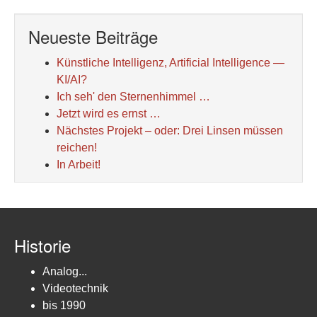
Neueste Beiträge
Künstliche Intelligenz, Artificial Intelligence —
KI/AI?
Ich seh' den Sternenhimmel …
Jetzt wird es ernst …
Nächstes Projekt – oder: Drei Linsen müssen
reichen!
In Arbeit!
Historie
Analog...
Videotechnik
bis 1990