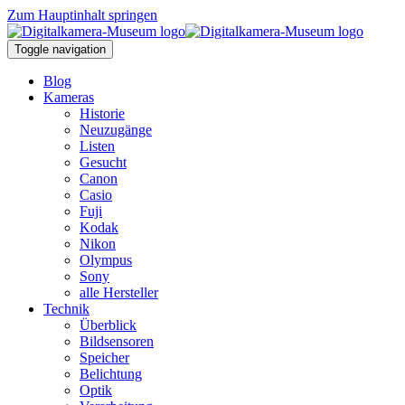
Zum Hauptinhalt springen
Toggle navigation
Blog
Kameras
Historie
Neuzugänge
Listen
Gesucht
Canon
Casio
Fuji
Kodak
Nikon
Olympus
Sony
alle Hersteller
Technik
Überblick
Bildsensoren
Speicher
Belichtung
Optik