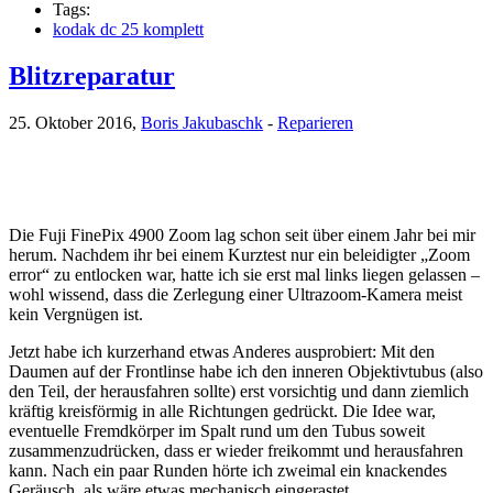
Tags:
kodak dc 25 komplett
Blitzreparatur
25. Oktober 2016,
Boris Jakubaschk
-
Reparieren
Die Fuji FinePix 4900 Zoom lag schon seit über einem Jahr bei mir
herum. Nachdem ihr bei einem Kurztest nur ein beleidigter „Zoom
error“ zu entlocken war, hatte ich sie erst mal links liegen gelassen –
wohl wissend, dass die Zerlegung einer Ultrazoom-Kamera meist
kein Vergnügen ist.
Jetzt habe ich kurzerhand etwas Anderes ausprobiert: Mit den
Daumen auf der Frontlinse habe ich den inneren Objektivtubus (also
den Teil, der herausfahren sollte) erst vorsichtig und dann ziemlich
kräftig kreisförmig in alle Richtungen gedrückt. Die Idee war,
eventuelle Fremdkörper im Spalt rund um den Tubus soweit
zusammenzudrücken, dass er wieder freikommt und herausfahren
kann. Nach ein paar Runden hörte ich zweimal ein knackendes
Geräusch, als wäre etwas mechanisch eingerastet.