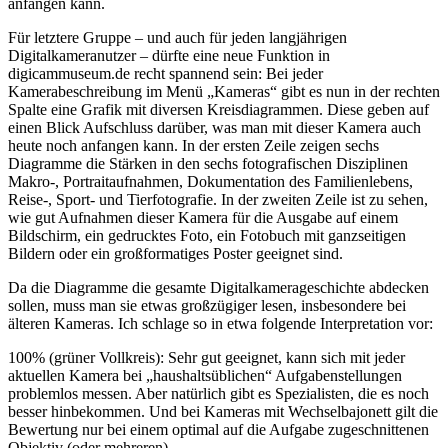
anfangen kann.
Für letztere Gruppe – und auch für jeden langjährigen
Digitalkameranutzer – dürfte eine neue Funktion in
digicammuseum.de recht spannend sein: Bei jeder
Kamerabeschreibung im Menü „Kameras“ gibt es nun in der rechten
Spalte eine Grafik mit diversen Kreisdiagrammen. Diese geben auf
einen Blick Aufschluss darüber, was man mit dieser Kamera auch
heute noch anfangen kann. In der ersten Zeile zeigen sechs
Diagramme die Stärken in den sechs fotografischen Disziplinen
Makro-, Portraitaufnahmen, Dokumentation des Familienlebens,
Reise-, Sport- und Tierfotografie. In der zweiten Zeile ist zu sehen,
wie gut Aufnahmen dieser Kamera für die Ausgabe auf einem
Bildschirm, ein gedrucktes Foto, ein Fotobuch mit ganzseitigen
Bildern oder ein großformatiges Poster geeignet sind.
Da die Diagramme die gesamte Digitalkamerageschichte abdecken
sollen, muss man sie etwas großzügiger lesen, insbesondere bei
älteren Kameras. Ich schlage so in etwa folgende Interpretation vor:
100% (grüner Vollkreis): Sehr gut geeignet, kann sich mit jeder
aktuellen Kamera bei „haushaltsüblichen“ Aufgabenstellungen
problemlos messen. Aber natürlich gibt es Spezialisten, die es noch
besser hinbekommen. Und bei Kameras mit Wechselbajonett gilt die
Bewertung nur bei einem optimal auf die Aufgabe zugeschnittenen
Objektiv (oder mehreren).