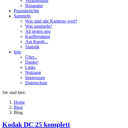
Verarbeitung
Reparatur
Praxisberichte
Sammeln
Was sind alte Kameras wert?
Was sammeln?
Alt gegen neu
Kaufberatung
Am Rande...
Statistik
Info
Über...
Danke!
Links
Nutzung
Impressum
Datenschutz
Sie sind hier:
Home
Blog
Blog
Kodak DC 25 komplett