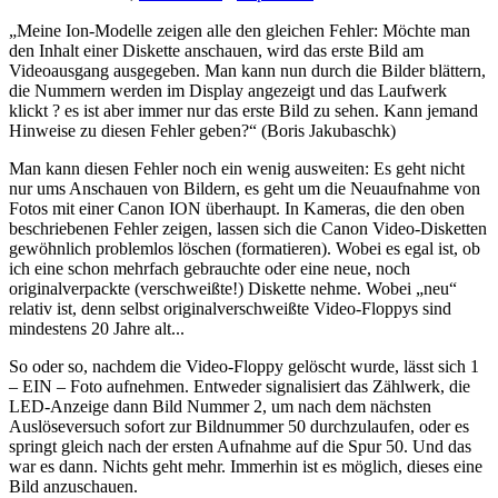
„Meine Ion-Modelle zeigen alle den gleichen Fehler: Möchte man
den Inhalt einer Diskette anschauen, wird das erste Bild am
Videoausgang ausgegeben. Man kann nun durch die Bilder blättern,
die Nummern werden im Display angezeigt und das Laufwerk
klickt ? es ist aber immer nur das erste Bild zu sehen. Kann jemand
Hinweise zu diesen Fehler geben?“ (Boris Jakubaschk)
Man kann diesen Fehler noch ein wenig ausweiten: Es geht nicht
nur ums Anschauen von Bildern, es geht um die Neuaufnahme von
Fotos mit einer Canon ION überhaupt. In Kameras, die den oben
beschriebenen Fehler zeigen, lassen sich die Canon Video-Disketten
gewöhnlich problemlos löschen (formatieren). Wobei es egal ist, ob
ich eine schon mehrfach gebrauchte oder eine neue, noch
originalverpackte (verschweißte!) Diskette nehme. Wobei „neu“
relativ ist, denn selbst originalverschweißte Video-Floppys sind
mindestens 20 Jahre alt...
So oder so, nachdem die Video-Floppy gelöscht wurde, lässt sich 1
– EIN – Foto aufnehmen. Entweder signalisiert das Zählwerk, die
LED-Anzeige dann Bild Nummer 2, um nach dem nächsten
Auslöseversuch sofort zur Bildnummer 50 durchzulaufen, oder es
springt gleich nach der ersten Aufnahme auf die Spur 50. Und das
war es dann. Nichts geht mehr. Immerhin ist es möglich, dieses eine
Bild anzuschauen.