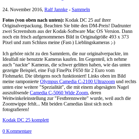
24. November 2016,
Ralf Jannke
-
Sammeln
Fotos (von oben nach unten):
Kodak DC 25 auf ihrer
Originalverpackung. Beachten Sie bitte den DM-Preis! Dadrunter
zwei Screenshots aus der Kodak-Software Mac OS Version. Dann
noch ein frisch aufgenommenes Bild in Originalgröße 493 x 373
Pixel und zum Schluss meine (Fast-) Lieblingskameras ;-)
Ich gehöre nicht zu den Sammlern, die nur originalverpackte, im
Idealfall nie benutzte Kameras kaufen. Im Gegenteil, ich nehme
auch "nackte" Kameras, die schwer gelitten haben, wie das unten
gezeigte Beispiel, eine Fuji FinePix F650 für 2 Euro vom
Flohmarkt. Die übrigens noch funktioniert! Links oben im Bild
meine ramponierte
Olympus Camedia C-2100 Ultrazoom
und rechts
unten eine weitere "Spezialität", die mit einem abgesägten Nagel
auszulösende
Camedia C-5060 Wide Zoom
, deren
Weitwinkeleinstellung zur "Festbrennweite" wurde, weil auch die
Zoomwippe fehlt... Mit beiden Camedias lässt sich noch
fotografieren!
Kodak DC 25 komplett
0 Kommentare