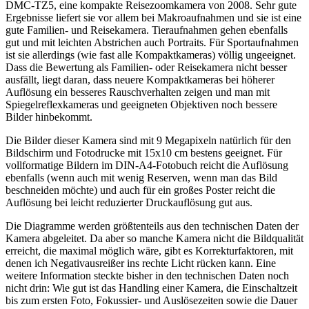
DMC-TZ5, eine kompakte Reisezoomkamera von 2008. Sehr gute
Ergebnisse liefert sie vor allem bei Makroaufnahmen und sie ist eine
gute Familien- und Reisekamera. Tieraufnahmen gehen ebenfalls
gut und mit leichten Abstrichen auch Portraits. Für Sportaufnahmen
ist sie allerdings (wie fast alle Kompaktkameras) völlig ungeeignet.
Dass die Bewertung als Familien- oder Reisekamera nicht besser
ausfällt, liegt daran, dass neuere Kompaktkameras bei höherer
Auflösung ein besseres Rauschverhalten zeigen und man mit
Spiegelreflexkameras und geeigneten Objektiven noch bessere
Bilder hinbekommt.
Die Bilder dieser Kamera sind mit 9 Megapixeln natürlich für den
Bildschirm und Fotodrucke mit 15x10 cm bestens geeignet. Für
vollformatige Bildern im DIN-A4-Fotobuch reicht die Auflösung
ebenfalls (wenn auch mit wenig Reserven, wenn man das Bild
beschneiden möchte) und auch für ein großes Poster reicht die
Auflösung bei leicht reduzierter Druckauflösung gut aus.
Die Diagramme werden größtenteils aus den technischen Daten der
Kamera abgeleitet. Da aber so manche Kamera nicht die Bildqualität
erreicht, die maximal möglich wäre, gibt es Korrekturfaktoren, mit
denen ich Negativausreißer ins rechte Licht rücken kann. Eine
weitere Information steckte bisher in den technischen Daten noch
nicht drin: Wie gut ist das Handling einer Kamera, die Einschaltzeit
bis zum ersten Foto, Fokussier- und Auslösezeiten sowie die Dauer