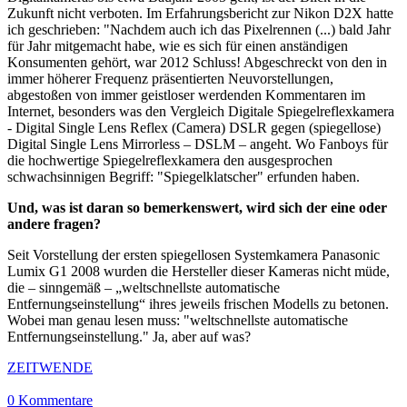
Zukunft nicht verboten. Im Erfahrungsbericht zur Nikon D2X hatte
ich geschrieben: "Nachdem auch ich das Pixelrennen (...) bald Jahr
für Jahr mitgemacht habe, wie es sich für einen anständigen
Konsumenten gehört, war 2012 Schluss! Abgeschreckt von den in
immer höherer Frequenz präsentierten Neuvorstellungen,
abgestoßen von immer geistloser werdenden Kommentaren im
Internet, besonders was den Vergleich Digitale Spiegelreflexkamera
- Digital Single Lens Reflex (Camera) DSLR gegen (spiegellose)
Digital Single Lens Mirrorless – DSLM – angeht. Wo Fanboys für
die hochwertige Spiegelreflexkamera den ausgesprochen
schwachsinnigen Begriff: "Spiegelklatscher" erfunden haben.
Und, was ist daran so bemerkenswert, wird sich der eine oder
andere fragen?
Seit Vorstellung der ersten spiegellosen Systemkamera Panasonic
Lumix G1 2008 wurden die Hersteller dieser Kameras nicht müde,
die – sinngemäß – „weltschnellste automatische
Entfernungseinstellung“ ihres jeweils frischen Modells zu betonen.
Wobei man genau lesen muss: "weltschnellste automatische
Entfernungseinstellung." Ja, aber auf was?
ZEITWENDE
0 Kommentare