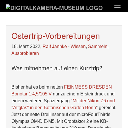
Zum
Togg
Hauptinhalt
navig
springen
Ostertrip-Vorbereitungen
18. März 2022,
Ralf Jannke
-
Wissen
,
Sammeln
,
Ausprobieren
Was mitnehmen auf einen Kurztrip?
Bisher hat es beim netten
FEINMESS DRESDEN
Bonotar 1:4,5/105 V
nur zu einem Ersteindruck und
einem weiteren Spaziergang "
Mit der Nikon Z6 und
"Altglas" in den Botanischen Garten Bonn
" gereicht.
Jetzt der nette Dreilinser auf der microFourThirds
Olympus OM-D E-M5. Mit Cropfaktor 2 eine KB-