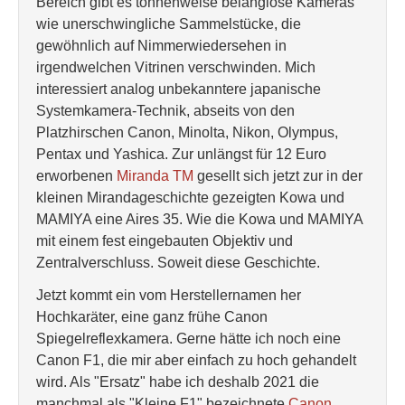
Bereich gibt es tonnenweise belanglose Kameras
wie unerschwingliche Sammelstücke, die
gewöhnlich auf Nimmerwiedersehen in
irgendwelchen Vitrinen verschwinden. Mich
interessiert analog unbekanntere japanische
Systemkamera-Technik, abseits von den
Platzhirschen Canon, Minolta, Nikon, Olympus,
Pentax und Yashica. Zur unlängst für 12 Euro
erworbenen
Miranda TM
gesellt sich jetzt zur in der
kleinen Mirandageschichte gezeigten Kowa und
MAMIYA eine Aires 35. Wie die Kowa und MAMIYA
mit einem fest eingebauten Objektiv und
Zentralverschluss. Soweit diese Geschichte.
Jetzt kommt ein vom Herstellernamen her
Hochkaräter, eine ganz frühe Canon
Spiegelreflexkamera. Gerne hätte ich noch eine
Canon F1, die mir aber einfach zu hoch gehandelt
wird. Als "Ersatz" habe ich deshalb 2021 die
manchmal als "Kleine F1" bezeichnete
Canon