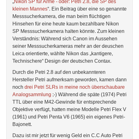
„
Nikon SP für Arme - oder: Petri 2.8, die SP des
kleinen Mannes
“. Ein Beitrag über eine so genannte
Messsucherkamera, die man beim flüchtigen
Hinsehen für eine heute kaum bezahlbare Nikon
SP Messsucherkamera halten könnte. Zum kleinen
Verständnis: Während sich Canon im Aussehen
seiner Messsucherkameras mehr an der deuschen
Leica orientierte, wählte Nikon das „kantigere,
Technischere“ Design der deutschen Contax.
Durch die Petri 2.8 auf den unbekannteren
Hersteller Petri aufmerksam geworden, kamen dann
noch
drei Petri SLRs in meine noch überschaubare
Analogsammlung
;-) Während die späte (1974) Petri
TTL über eine M42-Gewinde für entsprechende
Objektive verfügt, hatten meine Modelle Petri Flex V
(1961) und Petri Penta V6 (1965) ein eigenes Petri-
Bajonett.
Dazu ist mir jetzt für wenig Geld ein C.C Auto Petri