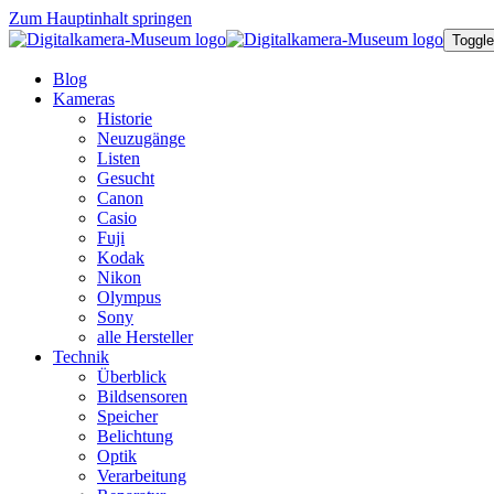
Zum Hauptinhalt springen
Toggle
Blog
Kameras
Historie
Neuzugänge
Listen
Gesucht
Canon
Casio
Fuji
Kodak
Nikon
Olympus
Sony
alle Hersteller
Technik
Überblick
Bildsensoren
Speicher
Belichtung
Optik
Verarbeitung