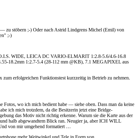
 — zu stöbern ;-) Oder nach Astrid Lindgrens Michel (Emil) von
n" ;-)
GA O.I.S. WIDE, LEICA DC VARIO-ELMARIT 1:2.8-5.6/4.6-16.8
.55-18.2mm 1:2.7-5.4 (28-112 mm @KB), 7.1 MEGAPIXEL aus
zum erfolgreichen Funktionstest kurzzeitig in Betrieb zu nehmen.
he Fotos, wo ich mich bedient habe — siehe oben. Dass man da keine
be ich mich trotzdem, da die Besitzerin jetzt eine Bridge-
bung das Motiv nicht richtig erkenne. Warum sie die Karte aus der
 und halb abgewandtem Blick ran. Neugier ja, aber ICH WILL
Und von mir umgehend formatiert …
martphone mehr Weitwinkel und Tele in Form von