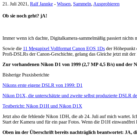
21. Juli 2021,
Ralf Jannke
-
Wissen
,
Sammeln
,
Ausprobieren
Ob sie noch geht? jA!
Immer wenn ich dachte, Digitalkamera-sammelmäßig passiert nichts 
Sowie die
11 Megapixel Vollformat Canon EOS 1Ds
der Höhepunkt d
Profi-DSLRs der Canon-Geschichte, gelang das Gleiche jetzt mit de
Zur vorhandenen Nikon D1 von 1999 (2,7 MP 4,5 B/s) und der Nik
Bisherige Praxisberichte
Nikons erste eigene DSLR von 1999: D1
Nikon D1X, die unterschätzte und zweite selbst produzierte DSLR d
Testbericht: Nikon D1H und Nikon D1X
Jetzt also die fehlende Nikon 1DH, die ab 24. Juli auf mich wartet. 
Start der Kamera und für ein paar Fotos. Wenn die D1H einwandfrei lä
Oben im der Überschrift bereits nachträglich beantwortet: JA, d