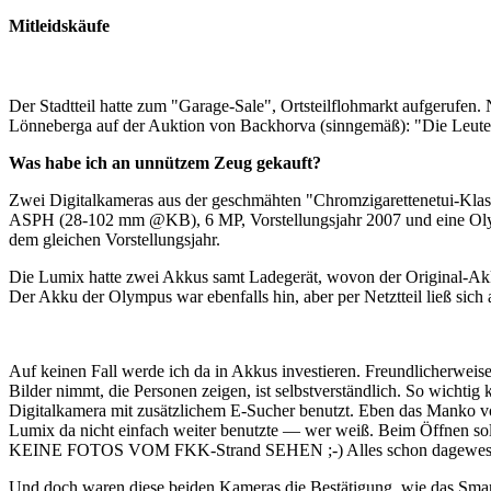
Mitleidskäufe
Der Stadtteil hatte zum "Garage-Sale", Ortsteilflohmarkt aufgerufen
Lönneberga auf der Auktion von Backhorva (sinngemäß): "Die Leute
Was habe ich an unnützem Zeug gekauft?
Zwei Digitalkameras aus der geschmähten "Chromzigarettenetui
ASPH (28-102 mm @KB), 6 MP, Vorstellungsjahr 2007 und ei
dem gleichen Vorstellungsjahr.
Die Lumix hatte zwei Akkus samt Ladegerät, wovon der Original-Akk
Der Akku der Olympus war ebenfalls hin, aber per Netztteil ließ sic
Auf keinen Fall werde ich da in Akkus investieren. Freundlicherwe
Bilder nimmt, die Personen zeigen, ist selbstverständlich. So wichtig
Digitalkamera mit zusätzlichem E-Sucher benutzt. Eben das Manko vo
Lumix da nicht einfach weiter benutzte — wer weiß. Beim Öffnen s
KEINE FOTOS VOM FKK-Strand SEHEN ;-) Alles schon dagewesen und
Und doch waren diese beiden Kameras die Bestätigung, wie das Smar