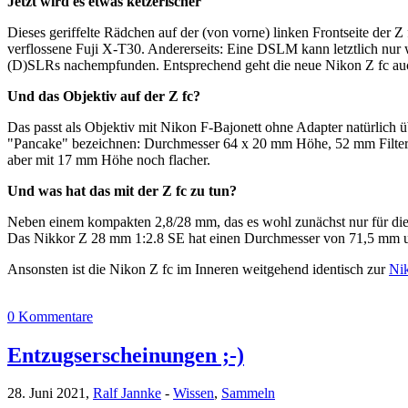
Jetzt wird es etwas ketzerischer
Dieses geriffelte Rädchen auf der (von vorne) linken Frontseite der
verflossene Fuji X-T30. Andererseits: Eine DSLM kann letztlich nur 
(D)SLRs nachempfunden. Entsprechend geht die neue Nikon Z fc auc
Und das Objektiv auf der Z fc?
Das passt als Objektiv mit Nikon F-Bajonett ohne Adapter natürlic
"Pancake" bezeichnen: Durchmesser 64 x 20 mm Höhe, 52 mm Filter,
aber mit 17 mm Höhe noch flacher.
Und was hat das mit der Z fc zu tun?
Neben einem kompakten 2,8/28 mm, das es wohl zunächst nur für die 
Das Nikkor Z 28 mm 1:2.8 SE hat einen Durchmesser von 71,5 mm un
Ansonsten ist die Nikon Z fc im Inneren weitgehend identisch zur
Ni
0 Kommentare
Entzugserscheinungen ;-)
28. Juni 2021,
Ralf Jannke
-
Wissen
,
Sammeln