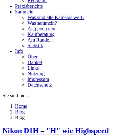
Reparatur
Praxisberichte
Sammeln
Was sind alte Kameras wert?
Was sammeln?
Alt gegen neu
Kaufberatung
Am Rande...
Statistik
Info
Über...
Danke!
Links
Nutzung
Impressum
Datenschutz
Sie sind hier:
Home
Blog
Blog
Nikon D1H – "H" wie Highspeed