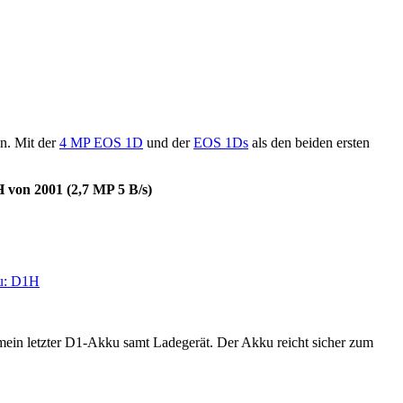
n. Mit der
4 MP EOS 1D
und der
EOS 1Ds
als den beiden ersten
 von 2001 (2,7 MP 5 B/s)
zu: D1H
b mein letzter D1-Akku samt Ladegerät. Der Akku reicht sicher zum