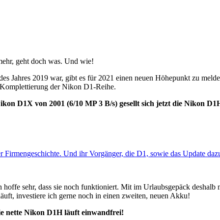
mehr, geht doch was. Und wie!
es Jahres 2019 war, gibt es für 2021 einen neuen Höhepunkt zu melde
r Komplettierung der Nikon D1-Reihe.
on D1X von 2001 (6/10 MP 3 B/s) gesellt sich jetzt die Nikon D1H
er Firmengeschichte. Und ihr Vorgänger, die D1, sowie das Update da
Ich hoffe sehr, dass sie noch funktioniert. Mit im Urlaubsgepäck deshal
uft, investiere ich gerne noch in einen zweiten, neuen Akku!
ie nette Nikon D1H läuft einwandfrei!