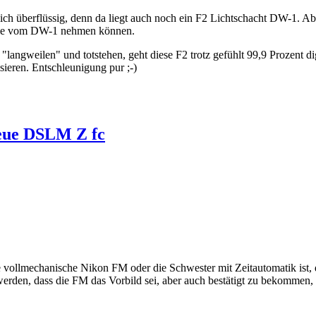
ch überflüssig, denn da liegt auch noch ein F2 Lichtschacht DW-1. Ab
e die vom DW-1 nehmen können.
ngweilen" und totstehen, geht diese F2 trotz gefühlt 99,9 Prozent digit
sieren. Entschleunigung pur ;-)
neue DSLM Z fc
ie vollmechanische Nikon FM oder die Schwester mit Zeitautomatik ist,
rden, dass die FM das Vorbild sei, aber auch bestätigt zu bekommen, 