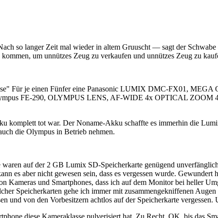
. Nach so langer Zeit mal wieder in altem Gruuscht — sagt der Schwabe
 kommen, um unnützes Zeug zu verkaufen und unnützes Zeug zu kaufe
-Klasse" Für je einen Fünfer eine Panasonic LUMIX DMC-FX01, ME
ne Olympus FE-290, OLYMPUS LENS, AF-WIDE 4x OPTICAL ZOOM 4
u komplett tot war. Der Noname-Akku schaffte es immerhin die Lumix 
h auch die Olympus in Betrieb nehmen.
ise waren auf der 2 GB Lumix SD-Speicherkarte genügend unverfänglic
 kann es aber nicht gewesen sein, dass es vergessen wurde. Gewundert ha
n Kameras und Smartphones, dass ich auf dem Monitor bei heller Umge
olcher Speicherkarten gehe ich immer mit zusammengekniffenen Augen
 von den Vorbesitzern achtlos auf der Speicherkarte vergessen. 
tphone diese Kameraklasse pulverisiert hat. Zu Recht. OK, bis das S