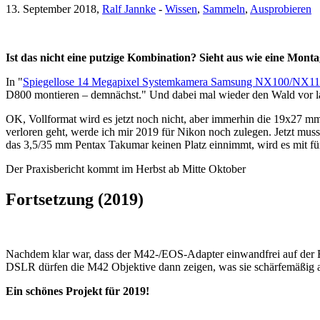
13. September 2018,
Ralf Jannke
-
Wissen
,
Sammeln
,
Ausprobieren
Ist das nicht eine putzige Kombination? Sieht aus wie eine Mont
In "
Spiegellose 14 Megapixel Systemkamera Samsung NX100/NX11 als 
D800 montieren – demnächst." Und dabei mal wieder den Wald vor 
OK, Vollformat wird es jetzt noch nicht, aber immerhin die 19x27 
verloren geht, werde ich mir 2019 für Nikon noch zulegen. Jetzt m
das 3,5/35 mm Pentax Takumar keinen Platz einnimmt, wird es mit für
Der Praxisbericht kommt im Herbst ab Mitte Oktober
Fortsetzung (2019)
Nachdem klar war, dass der M42-/EOS-Adapter einwandfrei auf der 
DSLR dürfen die M42 Objektive dann zeigen, was sie schärfemäßig a
Ein schönes Projekt für 2019!