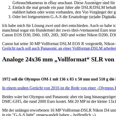
Gebrauchtkameras in eBay anschaut. Diese Aussteiger sind für d
Einfach die mal gerade ein paar Jahre alte DSLR/DSLM behalten
etabliert haben oder wenn vorhanden, den Vor-Vorgänger d
Oder bei fortgesetztem G-A-S die Ersatzdroge (ur)alte Digit
Ich habe mich für Lösung zwei und drei entschieden. Auch so habe ic
manchmal sogar ein Hundertstel der zwei-/drei-/viertausend Euro teure
Canon EOS D30, D60, 10D, 20D, 30D und weiter Nikon D200, D300, 
Canon hat seine 30 MP Vollformat DSLM EOS R vorgestellt, Nikon s
Gerücht nach soll auch Panasonic an einer Vollformat-DSLM arbeiten
Analoge 24x36 mm „Vollformat“ SLR von
1972 soll die Olympus OM-1 mit 136 x 83 x 50 mm und 510 g die 
In einem uralten Gerücht von 2016 ist die Rede von einer „Olympus
Beides wäre bei Olympus und Panasonic aber ein lang hinausgezögert
DMC-GH5, die rund 2000 Euro kostet. Mit 20 MP ist der kleine 13x1
Mit der unlängst erworbenen 16 MP Vollformat-DSLR Nikon D4 und 
in ein "G-A-S light" umgewandelt haben – hoffentlich ;-)