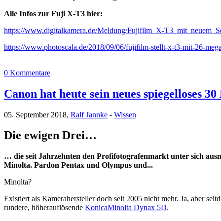
Alle Infos zur Fuji X-T3 hier:
https://www.digitalkamera.de/Meldung/Fujifilm_X-T3_mit_neuem_S
https://www.photoscala.de/2018/09/06/fujifilm-stellt-x-t3-mit-26-mega
0 Kommentare
Canon hat heute sein neues spiegelloses 30
05. September 2018,
Ralf Jannke
-
Wissen
Die ewigen Drei…
… die seit Jahrzehnten den Profifotografenmarkt unter sich ausm
Minolta. Pardon Pentax und Olympus und...
Minolta?
Existiert als Kamerahersteller doch seit 2005 nicht mehr. Ja, aber se
rundere, höherauflösende
KonicaMinolta Dynax 5D
.