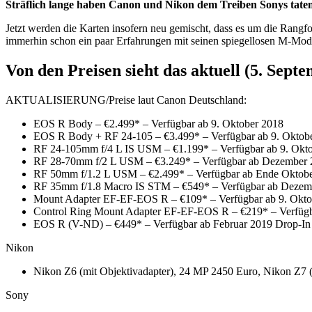
Sträflich lange haben Canon und Nikon dem Treiben Sonys taten
Jetzt werden die Karten insofern neu gemischt, dass es um die Rang
immerhin schon ein paar Erfahrungen mit seinen spiegellosen M-Model
Von den Preisen sieht das aktuell (5. Septe
AKTUALISIERUNG/Preise laut Canon Deutschland:
EOS R Body – €2.499* – Verfügbar ab 9. Oktober 2018
EOS R Body + RF 24-105 – €3.499* – Verfügbar ab 9. Oktob
RF 24-105mm f/4 L IS USM – €1.199* – Verfügbar ab 9. Okt
RF 28-70mm f/2 L USM – €3.249* – Verfügbar ab Dezember 
RF 50mm f/1.2 L USM – €2.499* – Verfügbar ab Ende Oktob
RF 35mm f/1.8 Macro IS STM – €549* – Verfügbar ab Dezem
Mount Adapter EF-EF-EOS R – €109* – Verfügbar ab 9. Okto
Control Ring Mount Adapter EF-EF-EOS R – €219* – Verfügba
EOS R (V-ND) – €449* – Verfügbar ab Februar 2019 Drop-In 
Nikon
Nikon Z6 (mit Objektivadapter), 24 MP 2450 Euro, Nikon Z7 
Sony