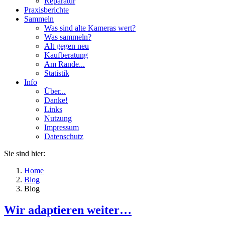
Reparatur
Praxisberichte
Sammeln
Was sind alte Kameras wert?
Was sammeln?
Alt gegen neu
Kaufberatung
Am Rande...
Statistik
Info
Über...
Danke!
Links
Nutzung
Impressum
Datenschutz
Sie sind hier:
Home
Blog
Blog
Wir adaptieren weiter…