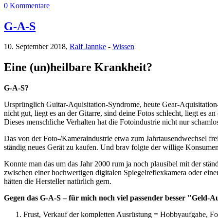
0 Kommentare
G-A-S
10. September 2018,
Ralf Jannke
-
Wissen
Eine (un)heilbare Krankheit?
G-A-S?
Ursprünglich Guitar-Aquisitation-Syndrome, heute Gear-Aquisitati
nicht gut, liegt es an der Gitarre, sind deine Fotos schlecht, liegt
Dieses menschliche Verhalten hat die Fotoindustrie nicht nur schamlo
Das von der Foto-/Kameraindustrie etwa zum Jahrtausendwechsel frei
ständig neues Gerät zu kaufen. Und brav folgte der willige Konsument
Konnte man das um das Jahr 2000 rum ja noch plausibel mit der ständig
zwischen einer hochwertigen digitalen Spiegelreflexkamera oder ein
hätten die Hersteller natürlich gern.
Gegen das G-A-S – für mich noch viel passender besser "Geld-
Frust, Verkauf der kompletten Ausrüstung = Hobbyaufgabe, F