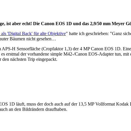
age, ist aber echt! Die Canon EOS 1D und das 2,9/50 mm Meyer Gör
'Digital Back' für alte Objektive
" hatte ich geschrieben: "Ganz si
lauter Bäumen nicht gesehen…
mm APS-H Sensorfläche (Cropfaktor 1,3) der 4 MP Canon EOS 1D. Einen
uss es erstmal der vorhandene simple M42-/Canon EOS-Adapter tun, mit
 den nächsten Trip eingepackt.
EOS 1D läuft, muss der doch auch auf der 13,5 MP Vollformat Kodak D
uch an den Bildrändern draufhaben.