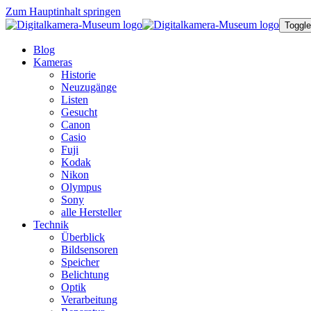
Zum Hauptinhalt springen
Toggle
Blog
Kameras
Historie
Neuzugänge
Listen
Gesucht
Canon
Casio
Fuji
Kodak
Nikon
Olympus
Sony
alle Hersteller
Technik
Überblick
Bildsensoren
Speicher
Belichtung
Optik
Verarbeitung