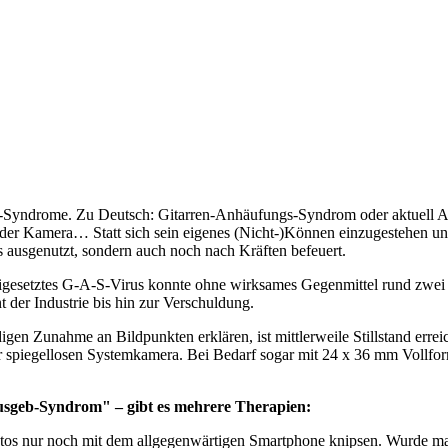
on-Syndrome. Zu Deutsch: Gitarren-Anhäufungs-Syndrom oder aktuell 
 es an der Kamera… Statt sich sein eigenes (Nicht-)Können einzugestehen
s ausgenutzt, sondern auch noch nach Kräften befeuert.
gesetztes G-A-S-Virus konnte ohne wirksames Gegenmittel rund zwei J
 der Industrie bis hin zur Verschuldung.
en Zunahme an Bildpunkten erklären, ist mittlerweile Stillstand erreic
er spiegellosen Systemkamera. Bei Bedarf sogar mit 24 x 36 mm Vollfor
Ausgeb-Syndrom" – gibt es mehrere Therapien:
otos nur noch mit dem allgegenwärtigen Smartphone knipsen. Wurde m