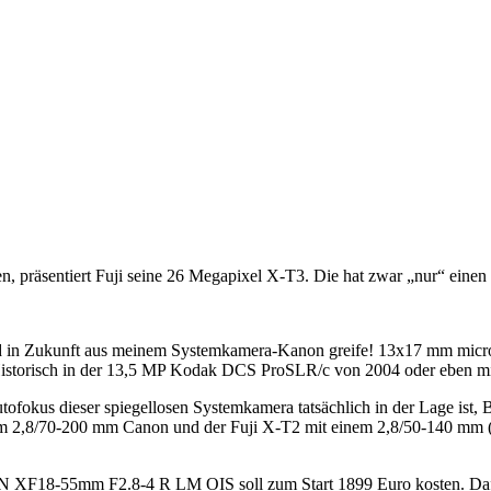
 präsentiert Fuji seine 26 Megapixel X-T3. Die hat zwar „nur“ einen
tzt und in Zukunft aus meinem Systemkamera-Kanon greife! 13x17 m
torisch in der 13,5 MP Kodak DCS ProSLR/c von 2004 oder eben mit 
ofokus dieser spiegellosen Systemkamera tatsächlich in der Lage ist, 
m 2,8/70-200 mm Canon und der Fuji X-T2 mit einem 2,8/50-140 mm
ON XF18-55mm F2.8-4 R LM OIS soll zum Start 1899 Euro kosten. D