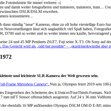
ie Fotoindustrie für immer verloren :-(
 und damit weiter fotografieren und trainieren, trainieren, train… Und
er gewünschten DSLR/DSLM erwerben.
alkamera konsumieren…
h dann ständig "neue" Kameras, ohne zu oft hohe vierstellige Euro-Sum
n Neuvorstellungen lässt sich unglaublich viel Spaß haben, Fotografier
D700 und so weiter und so weiter immer neu kaufte, hervorragend 
eine 24 und 45 MP Pendants Z6/Z7, Fuji seine X-T3. Ob Sony auf der
. Das Gerücht wird als „odd but possible“ – „skuril/merkwürdig aber m
 1972
kleinste und leichteste SLR-Kamera der Welt gewesen sein.
 Full-Frame Mirrorless Camera“.
Nun ja, Olympus feiert 2019 sein 100-
es Eingestehen des Scheiterns des 4:3/micro/FourThirds-Formats. Nich
7 mm mFT Sensor offensichtlich ausgereizt. Auf 24 x 36 mm Vollform
der ebenfalls 16 MP auflösenden Olympus DSLM OM-D E-M1 müsste ic