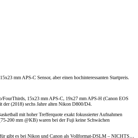
 15x23 mm APS-C Sensor, aber einen hochinteressanten Startpreis.
m micro/FourThirds, 15x23 mm APS-C, 19x27 mm APS-H (Canon EOS
der (2018) sechs Jahre alten Nikon D800/D4.
Basketball mit hoher Trefferquote exakt fokussierter Aufnahmen
 (75-200 mm @KB) waren bei der Fuji keine Schwächen
afür gibt es bei Nikon und Canon als Vollformat-DSLM – NICHTS…