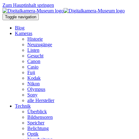
Zum Hauptinhalt springen
Toggle navigation
Blog
Kameras
Historie
Neuzugänge
Listen
Gesucht
Canon
Casio
Fuji
Kodak
Nikon
Olympus
Sony
alle Hersteller
Technik
Überblick
Bildsensoren
Speicher
Belichtung
Optik