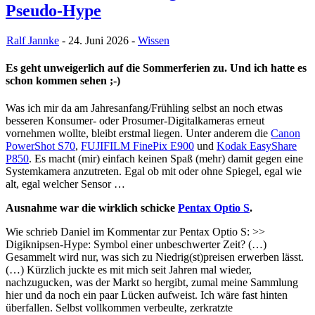
Pseudo-Hype
Ralf Jannke
- 24. Juni 2026 -
Wissen
Es geht unweigerlich auf die Sommerferien zu. Und ich hatte es
schon kommen sehen ;-)
Was ich mir da am Jahresanfang/Frühling selbst an noch etwas
besseren Konsumer- oder Prosumer-Digitalkameras erneut
vornehmen wollte, bleibt erstmal liegen. Unter anderem die
Canon
PowerShot S70
,
FUJIFILM FinePix E900
und
Kodak EasyShare
P850
. Es macht (mir) einfach keinen Spaß (mehr) damit gegen eine
Systemkamera anzutreten. Egal ob mit oder ohne Spiegel, egal wie
alt, egal welcher Sensor …
Ausnahme war die wirklich schicke
Pentax Optio S
.
Wie schrieb Daniel im Kommentar zur Pentax Optio S: >>
Digiknipsen-Hype: Symbol einer unbeschwerter Zeit? (…)
Gesammelt wird nur, was sich zu Niedrig(st)preisen erwerben lässt.
(…) Kürzlich juckte es mit mich seit Jahren mal wieder,
nachzugucken, was der Markt so hergibt, zumal meine Sammlung
hier und da noch ein paar Lücken aufweist. Ich wäre fast hinten
überfallen. Selbst vollkommen verbeulte, zerkratzte