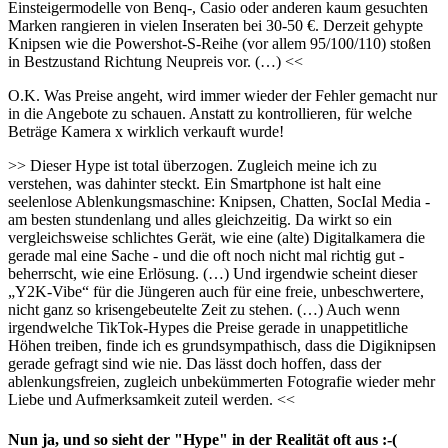
Einsteigermodelle von Benq-, Casio oder anderen kaum gesuchten
Marken rangieren in vielen Inseraten bei 30-50 €. Derzeit gehypte
Knipsen wie die Powershot-S-Reihe (vor allem 95/100/110) stoßen
in Bestzustand Richtung Neupreis vor. (…) <<
O.K. Was Preise angeht, wird immer wieder der Fehler gemacht nur
in die Angebote zu schauen. Anstatt zu kontrollieren, für welche
Beträge Kamera x wirklich verkauft wurde!
>> Dieser Hype ist total überzogen. Zugleich meine ich zu
verstehen, was dahinter steckt. Ein Smartphone ist halt eine
seelenlose Ablenkungsmaschine: Knipsen, Chatten, SocIal Media -
am besten stundenlang und alles gleichzeitig. Da wirkt so ein
vergleichsweise schlichtes Gerät, wie eine (alte) Digitalkamera die
gerade mal eine Sache - und die oft noch nicht mal richtig gut -
beherrscht, wie eine Erlösung. (…) Und irgendwie scheint dieser
„Y2K-Vibe“ für die Jüngeren auch für eine freie, unbeschwertere,
nicht ganz so krisengebeutelte Zeit zu stehen. (…) Auch wenn
irgendwelche TikTok-Hypes die Preise gerade in unappetitliche
Höhen treiben, finde ich es grundsympathisch, dass die Digiknipsen
gerade gefragt sind wie nie. Das lässt doch hoffen, dass der
ablenkungsfreien, zugleich unbekümmerten Fotografie wieder mehr
Liebe und Aufmerksamkeit zuteil werden. <<
Nun ja, und so sieht der "Hype" in der Realität oft aus :-(