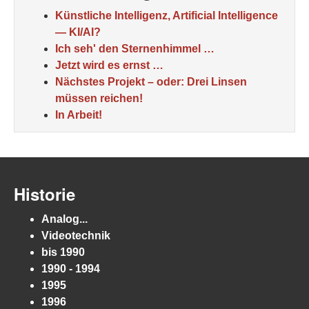
Künstliche Intelligenz, Artificial Intelligence
— KI/AI?
Ich seh' den Sternenhimmel …
Jetzt wird es ernst …
Nächstes Projekt – oder: Drei Linsen
müssen reichen!
In Arbeit!
Historie
Analog...
Videotechnik
bis 1990
1990 - 1994
1995
1996