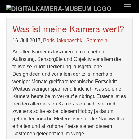
Zum
Togg
Hauptinhalt
navig
springen
Was ist meine Kamera wert?
16. Juli 2017,
Boris Jakubaschk
-
Sammeln
An alten Kameras faszinieren mich neben
Auflösung, Sensorgüte und Objektiv vor allem die
teilweise krude Bedienung, ausgefallene
Designideen und vor allem der teils innerhalb
weniger Monate greifbare technische Fortschritt.
Weitaus weniger spannend finde ich, was so eine
Kamera heute beim Verkauf einbringt. Erstens ist es
bei den allermeisten Kameras eh nicht viel und
zweitens sollte es bei diesem Hobby ja darum
gehen, technische Meilensteine für die Nachwelt zu
erhalten und allzuhohe Preise stehen diesem
Bestreben gelegentlich im Wege.