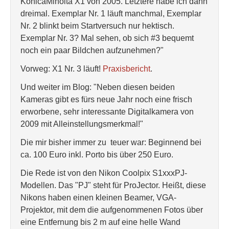
KonicaMinolta X1 von 2005. Letztere habe ich dann
dreimal. Exemplar Nr. 1 läuft manchmal, Exemplar
Nr. 2 blinkt beim Startversuch nur hektisch.
Exemplar Nr. 3? Mal sehen, ob sich #3 bequemt
noch ein paar Bildchen aufzunehmen?"
Vorweg: X1 Nr. 3 läuft!
Praxisbericht
.
Und weiter im Blog: "Neben diesen beiden
Kameras gibt es fürs neue Jahr noch eine frisch
erworbene, sehr interessante Digitalkamera von
2009 mit Alleinstellungsmerkmal!"
Die mir bisher immer zu teuer war: Beginnend bei
ca. 100 Euro inkl. Porto bis über 250 Euro.
Die Rede ist von den Nikon Coolpix S1xxxPJ-
Modellen. Das "PJ" steht für ProJector. Heißt, diese
Nikons haben einen kleinen Beamer, VGA-
Projektor, mit dem die aufgenommenen Fotos über
eine Entfernung bis 2 m auf eine helle Wand