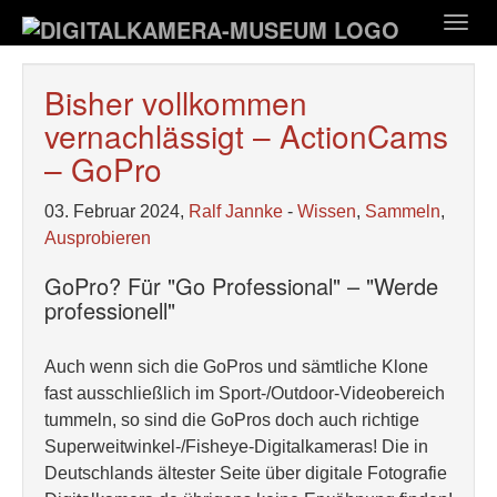
Zum
Togg
Hauptinhalt
navig
springen
Bisher vollkommen
vernachlässigt – ActionCams
– GoPro
03. Februar 2024,
Ralf Jannke
-
Wissen
,
Sammeln
,
Ausprobieren
GoPro? Für "Go Professional" – "Werde
professionell"
Auch wenn sich die GoPros und sämtliche Klone
fast ausschließlich im Sport-/Outdoor-Videobereich
tummeln, so sind die GoPros doch auch richtige
Superweitwinkel-/Fisheye-Digitalkameras! Die in
Deutschlands ältester Seite über digitale Fotografie