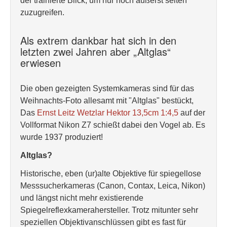
der trainierte Blick, um nur noch äußerst selten
zuzugreifen.
Als extrem dankbar hat sich in den
letzten zwei Jahren aber „Altglas“
erwiesen
Die oben gezeigten Systemkameras sind für das
Weihnachts-Foto allesamt mit "Altglas" bestückt,
Das
Ernst Leitz Wetzlar Hektor 13,5cm 1:4,5
auf der
Vollformat Nikon Z7 schießt dabei den Vogel ab. Es
wurde 1937 produziert!
Altglas?
Historische, eben (ur)alte Objektive für spiegellose
Messsucherkameras (Canon, Contax, Leica, Nikon)
und längst nicht mehr existierende
Spiegelreflexkamerahersteller. Trotz mitunter sehr
speziellen Objektivanschlüssen gibt es fast für