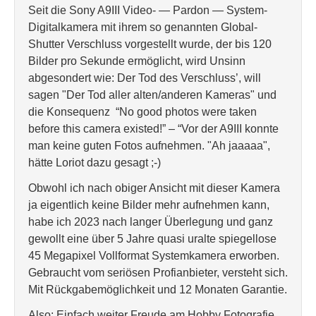
Seit die Sony A9III Video- — Pardon — System-
Digitalkamera mit ihrem so genannten Global-
Shutter Verschluss vorgestellt wurde, der bis 120
Bilder pro Sekunde ermöglicht, wird Unsinn
abgesondert wie: Der Tod des Verschluss’, will
sagen "Der Tod aller alten/anderen Kameras" und
die Konsequenz “No good photos were taken
before this camera existed!” – “Vor der A9III konnte
man keine guten Fotos aufnehmen. "Ah jaaaaa",
hätte Loriot dazu gesagt ;-)
Obwohl ich nach obiger Ansicht mit dieser Kamera
ja eigentlich keine Bilder mehr aufnehmen kann,
habe ich 2023 nach langer Überlegung und ganz
gewollt eine über 5 Jahre quasi uralte spiegellose
45 Megapixel Vollformat Systemkamera erworben.
Gebraucht vom seriösen Profianbieter, versteht sich.
Mit Rückgabemöglichkeit und 12 Monaten Garantie.
Also: Einfach weiter Freude am Hobby Fotografie