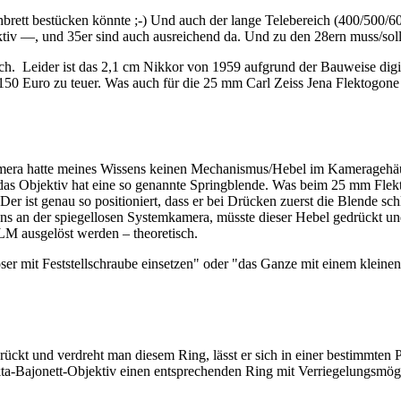
achbrett bestücken könnte ;-) Und auch der lange Telebereich (400/500/
ktiv —, und 35er sind auch ausreichend da. Und zu den 28ern muss/so
ch. Leider ist das 2,1 cm Nikkor von 1959 aufgrund der Bauweise digit
uro zu teuer. Was auch für die 25 mm Carl Zeiss Jena Flektogone zutr
mera hatte meines Wissens keinen Mechanismus/Hebel im Kameragehäuse
 das Objektiv hat eine so genannte Springblende. Was beim 25 mm Flekt
er ist genau so positioniert, dass er bei Drücken zuerst die Blende sc
ons an der spiegellosen Systemkamera, müsste dieser Hebel gedrückt und
M ausgelöst werden – theoretisch.
er mit Feststellschraube einsetzen" oder "das Ganze mit einem kleinen 
ückt und verdreht man diesem Ring, lässt er sich in einer bestimmten P
ta-Bajonett-Objektiv einen entsprechenden Ring mit Verriegelungsmögl