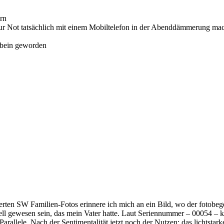
ern
ur Not tatsächlich mit einem Mobiltelefon in der Abenddämmerung mach
ndbein geworden
en SW Familien-Fotos erinnere ich mich an ein Bild, wo der fotobegei
l gewesen sein, das mein Vater hatte. Laut Seriennummer – 00054 – kö
rallele. Nach der Sentimentalität jetzt noch der Nutzen: das lichtsta