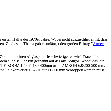
sten Hälfte der 1970er Jahre. Wobei nicht auszuschließen ist, dass
mmen. Zu diesem Thema gab es unlängst den großen Beitrag "
Armee
 Zoom in meinen Altglaspark. Je schwieriger es wird, Daten über
dem auch sei, ich bin gespannt auf das alte Soligor! Wobei das, ein
IGOR TELE-ZOOM 1:5.6 f=180-400mm und TAMRON 6,9/200-500 mm.
n Telekonverter TC-301 auf 11/800 mm verdoppelt werden muss.