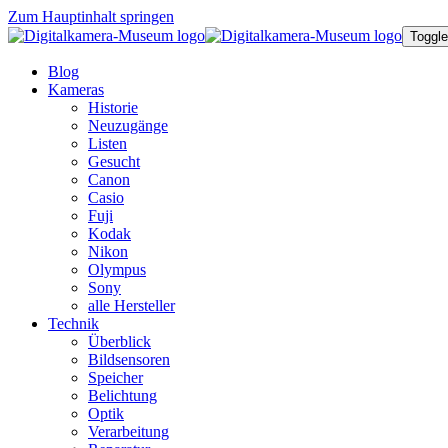
Zum Hauptinhalt springen
Toggle
Blog
Kameras
Historie
Neuzugänge
Listen
Gesucht
Canon
Casio
Fuji
Kodak
Nikon
Olympus
Sony
alle Hersteller
Technik
Überblick
Bildsensoren
Speicher
Belichtung
Optik
Verarbeitung