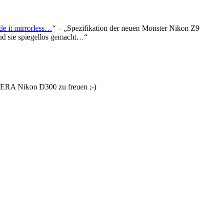
e it mirrorless…
“ – „Spezifikation der neuen Monster Nikon Z9
und sie spiegellos gemacht…“
MERA Nikon D300 zu freuen ;-)