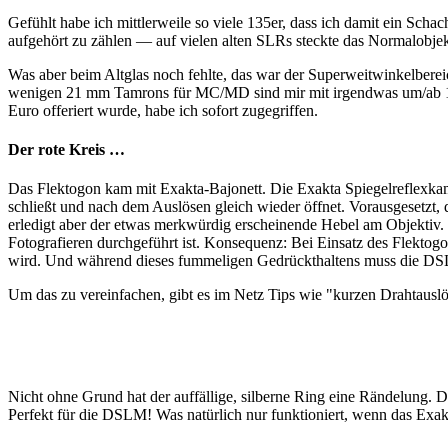
Gefühlt habe ich mittlerweile so viele 135er, dass ich damit ein Sch
aufgehört zu zählen — auf vielen alten SLRs steckte das Normalobje
Was aber beim Altglas noch fehlte, das war der Superweitwinkelberei
wenigen 21 mm Tamrons für MC/MD sind mir mit irgendwas um/ab 150 E
Euro offeriert wurde, habe ich sofort zugegriffen.
Der rote Kreis …
Das Flektogon kam mit Exakta-Bajonett. Die Exakta Spiegelreflexka
schließt und nach dem Auslösen gleich wieder öffnet. Vorausgesetzt,
erledigt aber der etwas merkwürdig erscheinende Hebel am Objektiv. D
Fotografieren durchgeführt ist. Konsequenz: Bei Einsatz des Flektog
wird. Und während dieses fummeligen Gedrückthaltens muss die DSL
Um das zu vereinfachen, gibt es im Netz Tips wie "kurzen Drahtauslös
Nicht ohne Grund hat der auffällige, silberne Ring eine Rändelung. Dr
Perfekt für die DSLM! Was natürlich nur funktioniert, wenn das Exak