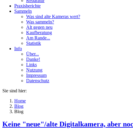
Reparatur
Praxisberichte
Sammeln
Was sind alte Kameras wert?
Was sammeln?
Alt gegen neu
Kaufberatung
Am Rande...
Statistik
Info
Über...
Danke!
Links
Nutzung
Impressum
Datenschutz
Sie sind hier:
Home
Blog
Blog
Keine "neue"/alte Digitalkamera, aber noch