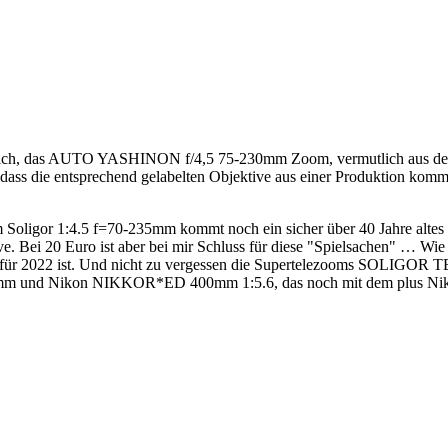
nlich, das AUTO YASHINON f/4,5 75-230mm Zoom, vermutlich aus der er
t, dass die entsprechend gelabelten Objektive aus einer Produktion ko
em Soligor 1:4.5 f=70-235mm kommt noch ein sicher über 40 Jahre altes
ive. Bei 20 Euro ist aber bei mir Schluss für diese "Spielsachen" … Wie 
as für 2022 ist. Und nicht zu vergessen die Supertelezooms SOL
0mm und Nikon NIKKOR*ED 400mm 1:5.6, das noch mit dem plus Niko