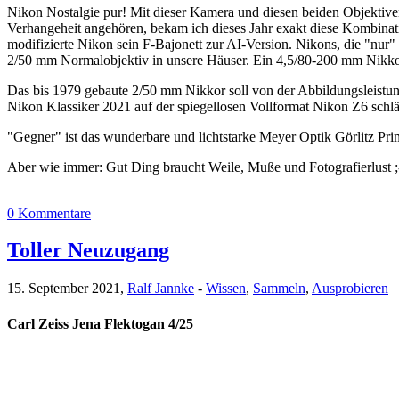
Nikon Nostalgie pur! Mit dieser Kamera und diesen beiden Objektiv
Verhangeheit angehören, bekam ich dieses Jahr exakt diese Kombinat
modifizierte Nikon sein F-Bajonett zur AI-Version. Nikons, die "n
2/50 mm Normalobjektiv in unsere Häuser. Ein 4,5/80-200 mm Nikkor
Das bis 1979 gebaute 2/50 mm Nikkor soll von der Abbildungsleistung 
Nikon Klassiker 2021 auf der spiegellosen Vollformat Nikon Z6 schlä
"Gegner" ist das wunderbare und lichtstarke Meyer Optik Görlitz Pr
Aber wie immer: Gut Ding braucht Weile, Muße und Fotografierlust ;
0 Kommentare
Toller Neuzugang
15. September 2021,
Ralf Jannke
-
Wissen
,
Sammeln
,
Ausprobieren
Carl Zeiss Jena Flektogan 4/25