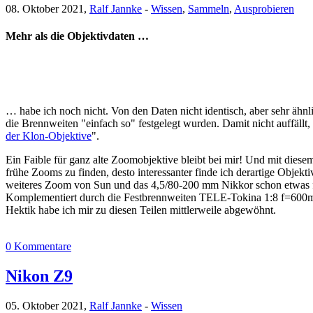
08. Oktober 2021,
Ralf Jannke
-
Wissen
,
Sammeln
,
Ausprobieren
Mehr als die Objektivdaten …
… habe ich noch nicht. Von den Daten nicht identisch, aber sehr äh
die Brennweiten "einfach so" festgelegt wurden. Damit nicht auffäll
der Klon-Objektive
".
Ein Faible für ganz alte Zoomobjektive bleibt bei mir! Und mit dies
frühe Zooms zu finden, desto interessanter finde ich derartige Objekt
weiteres Zoom von Sun und das 4,5/80-200 mm Nikkor schon etw
Komplementiert durch die Festbrennweiten TELE-Tokina 1:8 f=60
Hektik habe ich mir zu diesen Teilen mittlerweile abgewöhnt.
0 Kommentare
Nikon Z9
05. Oktober 2021,
Ralf Jannke
-
Wissen