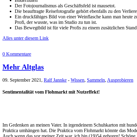
Bilderfluten
Der Fotojournalismus als Geschäftsfeld ist mausetot.
Die beauftragte Reisefotografie gehört ebenfalls zu den Verlier
Ein druckfähiges Bild von einer Weinflasche kann man heute z
Profi, der wusste, was im Studio zu tun ist.
Das Bewegtbild ist für viele Profis zu einem zusätzlichen Sta
Alles unter diesem Link
0 Kommentare
Mehr Altglas
09. September 2021,
Ralf Jannke
-
Wissen
,
Sammeln
,
Ausprobieren
Sentimentalität vom Flohmarkt mit Nutzeffekt!
Im Gedenken an meinen Vater. In irgendeinem Schuhkarton mit hundert
Praktica umhängen hat. Die Praktica vom Flohmarkt könnte das Model
Auch wenn das vor meiner Zeit war, ich bin (19)54 geboren! Schöne Pa