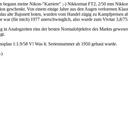
en begann meine Nikon-"Karriere" ;-) Nikkormat FT2, 2/50 mm Nikkor
ion geschenkt. Von einem einige Jahre aus den Augen verlorenen Klas
ur" das alte Bajonett boten, wurden vom Handel zügig zu Kampfpreise
 war (für mich) 1977 unerschwinglich, also wurde zum Vivitar 3,8/75
in Analogzeiten eins der besten Normalobjektive des Markts gewesen se
gt.
imoplan 1:1.9/58 V! Was lt. Seriennummer ab 1950 gebaut wurde.
-)