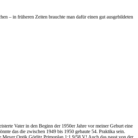
en – in früheren Zeiten brauchte man dafür einen gut ausgebildeten
sterte Vater in den Beginn der 1950er Jahre vor meiner Geburt eine
nnte das die zwischen 1949 bis 1950 gebaute 54. Praktika sein.
rke Meyer Optik Görlitz Primoplan 1:1.9/58 V! Auch das passt von der