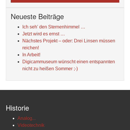
Neueste Beiträge
Ich seh' den Sternenhimmel …
Jetzt wird es ernst …
Nächstes Projekt – oder: Drei Linsen müssen
reichen!
In Arbeit!
Digicammuseum wünscht einen entspannten
nicht zu heißen Sommer ;-)
Historie
Analog...
Videotechnik