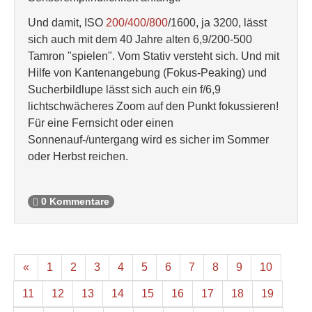
Und damit, ISO
200/400/800
/1600, ja 3200, lässt
sich auch mit dem 40 Jahre alten 6,9/200-500
Tamron "spielen". Vom Stativ versteht sich. Und mit
Hilfe von Kantenangebung (Fokus-Peaking) und
Sucherbildlupe lässt sich auch ein f/6,9
lichtschwächeres Zoom auf den Punkt fokussieren!
Für eine Fernsicht oder einen
Sonnenauf-/untergang wird es sicher im Sommer
oder Herbst reichen.
0 Kommentare
«
1
2
3
4
5
6
7
8
9
10
11
12
13
14
15
16
17
18
19