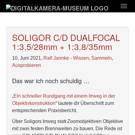
Zum
Togg
Hauptinhalt
navig
springen
SOLIGOR C/D DUALFOCAL
1:3.5/28mm + 1:3.8/35mm
10. Juni 2021,
Ralf Jannke
-
Wissen
,
Sammeln
,
Ausprobieren
Das war ich noch schuldig …
„
Ein schneller Rundgang mit einem Irrweg in der
Objektivkonstruktion
“ lautete dir Überschrift zum
entsprechenden Praxisbericht.
Über Soligors Irrweg statt Zoomobjektiven Objektive
mit zwei festen Brennweiten zu bauen. Die Rede ist