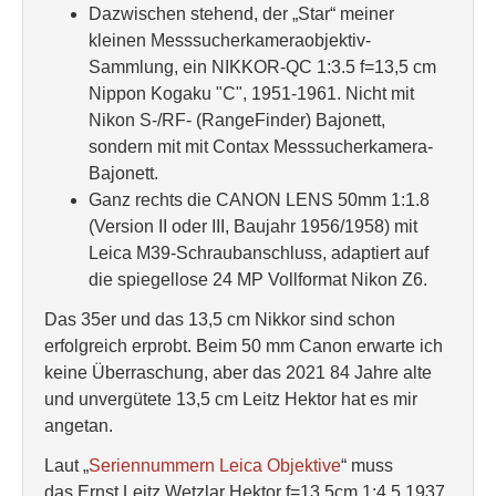
Dazwischen stehend, der „Star“ meiner
kleinen Messsucherkameraobjektiv-
Sammlung, ein NIKKOR-QC 1:3.5 f=13,5 cm
Nippon Kogaku "C", 1951-1961. Nicht mit
Nikon S-/RF- (RangeFinder) Bajonett,
sondern mit mit Contax Messsucherkamera-
Bajonett.
Ganz rechts die CANON LENS 50mm 1:1.8
(Version II oder III, Baujahr 1956/1958) mit
Leica M39-Schraubanschluss, adaptiert auf
die spiegellose 24 MP Vollformat Nikon Z6.
Das 35er und das 13,5 cm Nikkor sind schon
erfolgreich erprobt. Beim 50 mm Canon erwarte ich
keine Überraschung, aber das 2021 84 Jahre alte
und unvergütete 13,5 cm Leitz Hektor hat es mir
angetan.
Laut „
Seriennummern Leica Objektive
“ muss
das Ernst Leitz Wetzlar Hektor f=13,5cm 1:4,5 1937