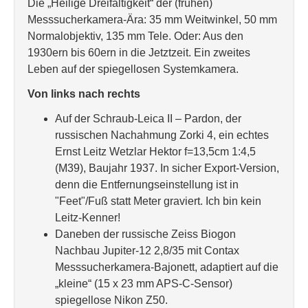
Die „Heilige Dreifaltigkeit“ der (frühen)
Messsucherkamera-Ära: 35 mm Weitwinkel, 50 mm
Normalobjektiv, 135 mm Tele. Oder: Aus den
1930ern bis 60ern in die Jetztzeit. Ein zweites
Leben auf der spiegellosen Systemkamera.
Von links nach rechts
Auf der Schraub-Leica II – Pardon, der
russischen Nachahmung Zorki 4, ein echtes
Ernst Leitz Wetzlar Hektor f=13,5cm 1:4,5
(M39), Baujahr 1937. In sicher Export-Version,
denn die Entfernungseinstellung ist in
"Feet"/Fuß statt Meter graviert. Ich bin kein
Leitz-Kenner!
Daneben der russische Zeiss Biogon
Nachbau Jupiter-12 2,8/35 mit Contax
Messsucherkamera-Bajonett, adaptiert auf die
„kleine“ (15 x 23 mm APS-C-Sensor)
spiegellose Nikon Z50.