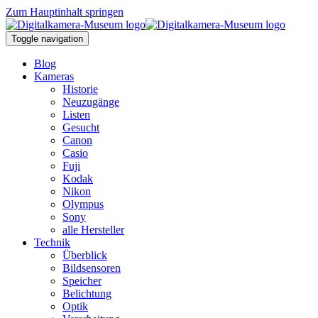
Zum Hauptinhalt springen
Toggle navigation
Blog
Kameras
Historie
Neuzugänge
Listen
Gesucht
Canon
Casio
Fuji
Kodak
Nikon
Olympus
Sony
alle Hersteller
Technik
Überblick
Bildsensoren
Speicher
Belichtung
Optik