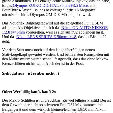
große Ambitionen. Das einzige echte Makro-Objektiv, das ich habe,
ist das
Olympus ZUIKO DIGITAL 35mm F3.5 Macro
mit
FourThirds-Anschluss, das bevorzugt auf die 16 Megapixel
microFourThirds Olympus OM-D E-M5 adaptiert wird.
Das Novoflex Balgengerät wird auf die spiegellose Fuji DSLM
adaptiert. Als Objektive habe ich das
Nikon GN AUTO NIKKOR
1:2.8 f=45mm
vorgesehen, weil es sich auf f/32 abblenden lässt.
Und das
Nikon LENS SERIES E 50mm 1:1.8
, das bis Blende 22
geht.
Vor dem Start muss noch auf den lange überfälligen neuen
Stativkugelkopf gewartet werden. Und beim ersten Rumspielen mit
den Makrosystem wurde schnell festgestellt, dass das ohne Makro-
Kreuzschlitten nichts wird. Auch der ist in der Post.
Sieht gut aus – ist es aber nicht :-(
Oder: Wer billig kauft, kauft 2x
Der Makro-Schlitten ist unbrauchbar! Zu viel billiges Plastik! Der ist
dem Gewicht der nicht so schweren Fuji DSLM zusammen mit
Balgengerät und dem wirklich kleinen/leichten 1,8/50 mm Nikon