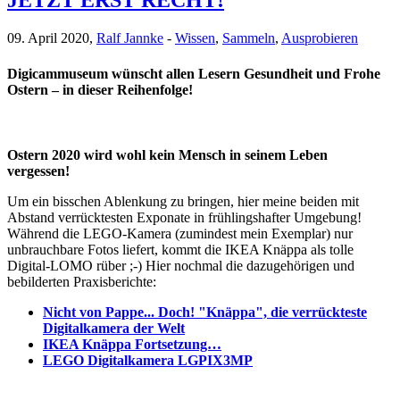
JETZT ERST RECHT!
09. April 2020,
Ralf Jannke
-
Wissen
,
Sammeln
,
Ausprobieren
Digicammuseum wünscht allen Lesern Gesundheit und Frohe
Ostern – in dieser Reihenfolge!
Ostern 2020 wird wohl kein Mensch in seinem Leben
vergessen!
Um ein bisschen Ablenkung zu bringen, hier meine beiden mit
Abstand verrücktesten Exponate in frühlingshafter Umgebung!
Während die LEGO-Kamera (zumindest mein Exemplar) nur
unbrauchbare Fotos liefert, kommt die IKEA Knäppa als tolle
Digital-LOMO rüber ;-) Hier nochmal die dazugehörigen und
bebilderten Praxisberichte:
Nicht von Pappe... Doch! "Knäppa", die verrückteste
Digitalkamera der Welt
IKEA Knäppa Fortsetzung…
LEGO Digitalkamera LGPIX3MP