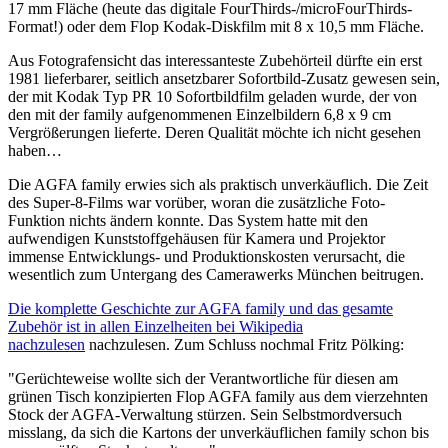
17 mm Fläche (heute das digitale FourThirds-/microFourThirds-
Format!) oder dem Flop Kodak-Diskfilm mit 8 x 10,5 mm Fläche.
Aus Fotografensicht das interessanteste Zubehörteil dürfte ein erst
1981 lieferbarer, seitlich ansetzbarer Sofortbild-Zusatz gewesen sein,
der mit Kodak Typ PR 10 Sofortbildfilm geladen wurde, der von
den mit der family aufgenommenen Einzelbildern 6,8 x 9 cm
Vergrößerungen lieferte. Deren Qualität möchte ich nicht gesehen
haben…
Die AGFA family erwies sich als praktisch unverkäuflich. Die Zeit
des Super-8-Films war vorüber, woran die zusätzliche Foto-
Funktion nichts ändern konnte. Das System hatte mit den
aufwendigen Kunststoffgehäusen für Kamera und Projektor
immense Entwicklungs- und Produktionskosten verursacht, die
wesentlich zum Untergang des Camerawerks München beitrugen.
Die komplette Geschichte zur AGFA family und das gesamte
Zubehör ist in allen Einzelheiten bei Wikipedia
nachzulesen
nachzulesen. Zum Schluss nochmal Fritz Pölking:
"Gerüchteweise wollte sich der Verantwortliche für diesen am
grünen Tisch konzipierten Flop AGFA family aus dem vierzehnten
Stock der AGFA-Verwaltung stürzen. Sein Selbstmordversuch
misslang, da sich die Kartons der unverkäuflichen family schon bis