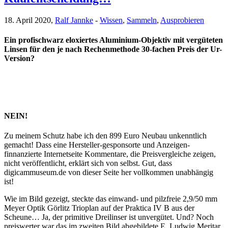
18. April 2020,
Ralf Jannke
-
Wissen
,
Sammeln
,
Ausprobieren
Ein profischwarz eloxiertes Aluminium-Objektiv mit vergüteten
Linsen für den je nach Rechenmethode 30-fachen Preis der Ur-
Version?
NEIN!
Zu meinem Schutz habe ich den 899 Euro Neubau unkenntlich
gemacht! Dass eine Hersteller-gesponsorte und Anzeigen-
finnanzierte Internetseite Kommentare, die Preisvergleiche zeigen,
nicht veröffentlicht, erklärt sich von selbst. Gut, dass
digicammuseum.de von dieser Seite her vollkommen unabhängig
ist!
Wie im Bild gezeigt, steckte das einwand- und pilzfreie 2,9/50 mm
Meyer Optik Görlitz Trioplan auf der Praktica IV B aus der
Scheune… Ja, der primitive Dreilinser ist unvergütet. Und? Noch
preiswerter war das im zweiten Bild abgebildete E. Ludwig Meritar