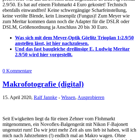
2.9/50. Es hat auf einem Flohmarkt 4 Euro gekostet! Technisch
ebenfalls einwandfrei! Keine schwergängige Scharfeinstellung,
keine verölte Blende, kein Linsenpilz (Fungus)! Zum Meyer wie
zum Meritar kommen dann noch die Adapter für die DSLR oder
DSLM, Größenordnung ja Anschluss 20 bis 30 Euro.
Was sich mit dem Meyer-Optik Görlitz Trioplan 1:2.9/50
anstellen lässt, ist hier nachzulesen.
Und das fast baugleiche dreilinsige E. Ludwig Meritar
2.9/50 wird hier vorgestellt.
0 Kommentare
Makrofotografie (digital)
15. April 2020,
Ralf Jannke
-
Wissen
,
Ausprobieren
Seit Ewigkeiten liegt da für einen Zehner vom Flohmarkt
mitgenommen, ein Novoflex-Balgengerät mit Nikon F-Bajonett
ungenutzt rum! Da wir jetzt mehr Zeit als uns lieb ist haben, will ich
mich nach Jahrzehnten (!) endlich mal an Makro wagen. Ohne