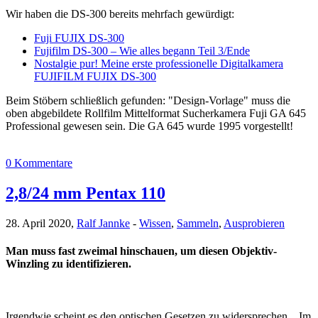
Wir haben die DS-300 bereits mehrfach gewürdigt:
Fuji FUJIX DS-300
Fujifilm DS-300 – Wie alles begann Teil 3/Ende
Nostalgie pur! Meine erste professionelle Digitalkamera
FUJIFILM FUJIX DS-300
Beim Stöbern schließlich gefunden: "Design-Vorlage" muss die
oben abgebildete Rollfilm Mittelformat Sucherkamera Fuji GA 645
Professional gewesen sein. Die GA 645 wurde 1995 vorgestellt!
0 Kommentare
2,8/24 mm Pentax 110
28. April 2020,
Ralf Jannke
-
Wissen
,
Sammeln
,
Ausprobieren
Man muss fast zweimal hinschauen, um diesen Objektiv-
Winzling zu identifizieren.
Irgendwie scheint es den optischen Gesetzen zu widersprechen... Im