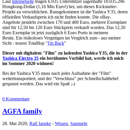
Laut
Internetseite
trugen 6.935 Unterstützer sagenhafte 10.035.296
Hongkong-Dollar (1,16 Mio Euro!) bei, um dieses Kickstarter-
Projekt zu verwirklichen. Rausgekommen ist die Yashica Y35, deren
offiziellen Verkaufspreis ich nicht finden konnte. Die eBay-
Angebote pendeln zwischen 170 und 400 Euro, mehrere Exemplare
sind für 12,50 bis 120 Euro Stückpreis verkauft worden. Das 12,50
Euro Exemplar ist jetzt zuzüglich 6 Euro Porto in meinem
Besitz. Ein risikoloses Vergnügen im Vergleich zum - aus meiner
Sicht - teuren Totalflop "
I'm Back
"
Dieser mit digitalem "Film" zu ladenden Yashica Y35, die in der
Yashica Electro 35
ein berühmtes Vorbild hat, werde ich mich
im Sommer 2020 widmen!
Bei der Yashica Y35 muss nach jeder Aufnahme der "Film"
weitertransportiert, und der "Verschluss" per Schnellschalthebel
gespannt werden. Das wird ein Spaß ;-)
0 Kommentare
AGFA family
28. Mai 2020,
Ralf Jannke
-
Wissen
,
Sammeln