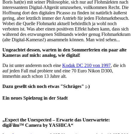
Boris hat(te) mit seiner Philosophie, sich nur auf Flohmärkten nach
interessantem Digital-Altgerät umzusehen, vollkommen Recht. Die
Hoffnung dort den digitalen Picasso zu finden ist natürlich äußerst
gering, aber letztlich immer der Antrieb für jeden Flohmarktbesuch.
Wobei die Quelle Flohmarkt aktuell behördlich ja wohl noch
verboten ist. Was aber einen positiven Effekt haben kann, dass sich
während des erzwungenen Stillstands wieder genug Flohmarktkram
(alte Digital-Kameras!) ansammeln können. Man wird sehen...
Ungeachtet dessen, warten in den Sommerferien ein paar alte
Kameras auf mich: analog, wie digital!
Da ist unter anderem noch eine
Kodak DC 210 von 1997
, die ich
auf jeden Fall mal probiere und eine 70 Euro Nikon D300,
immerhin auch schon 13 Jahre alt.
Dazu gesellt sich noch etwas "Schräges" ;-)
Ein neues Spielzeug in der Stadt
„Expect the Unexpected – Erwarte das Unerwartete:
digiFilm™ Camera by YASHICA“