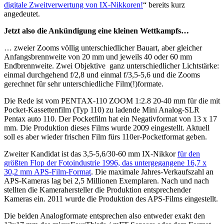
digitale Zweitverwertung von IX-Nikkoren!
“ bereits kurz
angedeutet.
Jetzt also die Ankündigung eine kleinen Wettkampfs…
… zweier Zooms völlig unterschiedlicher Bauart, aber gleicher
Anfangsbrennweite von 20 mm und jeweils 40 oder 60 mm
Endbrennweite. Zwei Objektive ganz unterschiedlicher Lichtstärke:
einmal durchgehend f/2,8 und einmal f/3,5-5,6 und die Zooms
gerechnet für sehr unterschiedliche Film(!)formate.
Die Rede ist vom PENTAX-110 ZOOM 1:2.8 20-40 mm für die mit
Pocket-Kassettenfilm (Typ 110) zu ladende Mini Analog-SLR
Pentax auto 110. Der Pocketfilm hat ein Negativformat von 13 x 17
mm. Die Produktion dieses Films wurde 2009 eingestellt. Aktuell
soll es aber wieder frischen Film fürs 110er-Pocketformat geben.
Zweiter Kandidat ist das 3,5-5,6/30-60 mm IX-Nikkor
für den
größten Flop der Fotoindustrie 1996, das untergegangene 16,7 x
30,2 mm APS-Film-Format
. Die maximale Jahres-Verkaufszahl an
APS-Kameras lag bei 2,5 Millionen Exemplaren. Nach und nach
stellten die Kamerahersteller die Produktion entsprechender
Kameras ein. 2011 wurde die Produktion des APS-Films eingestellt.
Die beiden Analogformate entsprechen also entweder exakt den