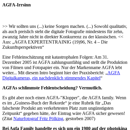
AGFA-Irrsinn
>> Wir sollten uns (...) keine Sorgen machen. (...) Sowohl qualitativ,
als auch preislich steht die digitale Fotografie mindestens für zehn,
zwanzig Jahre nicht in direkter Konkurrenz zu der klassischen. <<
Aus: „AGFA EXPERTENTRAINIG (19)96, Nr. 4 – Die
Zukunftsperspektiven“
Eine Fehleinschätzung mit katastrophalen Folgen: Am 31.
Dezember 2005 ist AGFA zahlungsunfähig und stellt die Produktion
von Filmen und Fotopapier ein. Nur der Markenname AGFA lebt
weiter... Mit diesem Intro beginnt hier der Praxisbericht: „
AGFA
Digitalkameras, ein nachdenklich stimmendes Kapitel
“
AGFAs schlimmste Fehlentscheidung? Vermutlich.
Es gibt aber noch einen AGFA-"Klopper", die AGFA family. Wenn
es im „Guiness-Buch der Rekorde“ je eine Rubrik für „Das
falscheste Produkt am verkehrtesten Platz zum ungünstigsten
Zeitpunkt“ gegeben hätte, der Eintrag wäre AGFA sicher gewesen!
(Zitat
Naturfotograf Fritz Pölking
, gestorben 2007)
Bei Agfa Family handelte es sich um ein 1980 auf der photokina