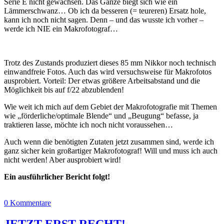
Serie E nicht gewachsen. Das Ganze biegt sich wie ein
Lämmerschwanz… Ob ich da besseren (= teureren) Ersatz hole,
kann ich noch nicht sagen. Denn – und das wusste ich vorher –
werde ich NIE ein Makrofotograf…
Trotz des Zustands produziert dieses 85 mm Nikkor noch technisch
einwandfreie Fotos. Auch das wird versuchsweise für Makrofotos
ausprobiert. Vorteil: Der etwas größere Arbeitsabstand und die
Möglichkeit bis auf f/22 abzublenden!
Wie weit ich mich auf dem Gebiet der Makrofotografie mit Themen
wie „förderliche/optimale Blende“ und „Beugung“ befasse, ja
traktieren lasse, möchte ich noch nicht voraussehen…
Auch wenn die benötigten Zutaten jetzt zusammen sind, werde ich
ganz sicher kein großartiger Makrofotograf! Will und muss ich auch
nicht werden! Aber ausprobiert wird!
Ein ausführlicher Bericht folgt!
0 Kommentare