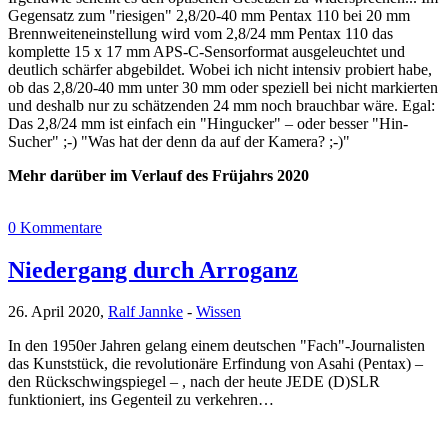
Gegensatz zum "riesigen" 2,8/20-40 mm Pentax 110 bei 20 mm
Brennweiteneinstellung wird vom 2,8/24 mm Pentax 110 das
komplette 15 x 17 mm APS-C-Sensorformat ausgeleuchtet und
deutlich schärfer abgebildet. Wobei ich nicht intensiv probiert habe,
ob das 2,8/20-40 mm unter 30 mm oder speziell bei nicht markierten
und deshalb nur zu schätzenden 24 mm noch brauchbar wäre. Egal:
Das 2,8/24 mm ist einfach ein "Hingucker" – oder besser "Hin-
Sucher" ;-) "Was hat der denn da auf der Kamera? ;-)"
Mehr darüber im Verlauf des Früjahrs 2020
0 Kommentare
Niedergang durch Arroganz
26. April 2020,
Ralf Jannke
-
Wissen
In den 1950er Jahren gelang einem deutschen "Fach"-Journalisten
das Kunststück, die revolutionäre Erfindung von Asahi (Pentax) –
den Rückschwingspiegel – , nach der heute JEDE (D)SLR
funktioniert, ins Gegenteil zu verkehren…