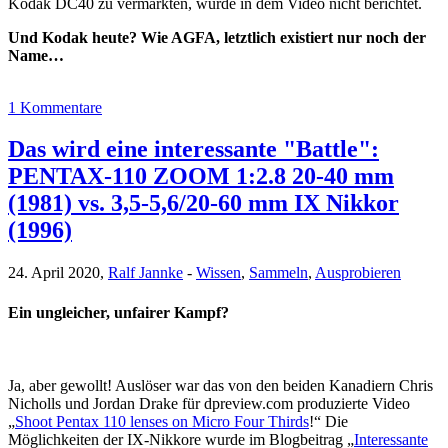
Kodak DC40 zu vermarkten, wurde in dem Video nicht berichtet.
Und Kodak heute? Wie AGFA, letztlich existiert nur noch der
Name…
1 Kommentare
Das wird eine interessante "Battle":
PENTAX-110 ZOOM 1:2.8 20-40 mm
(1981) vs. 3,5-5,6/20-60 mm IX Nikkor
(1996)
24. April 2020,
Ralf Jannke
-
Wissen
,
Sammeln
,
Ausprobieren
Ein ungleicher, unfairer Kampf?
Ja, aber gewollt! Auslöser war das von den beiden Kanadiern Chris
Nicholls und Jordan Drake für dpreview.com produzierte Video
„
Shoot Pentax 110 lenses on Micro Four Thirds
!“ Die
Möglichkeiten der IX-Nikkore wurde im Blogbeitrag „
Interessante