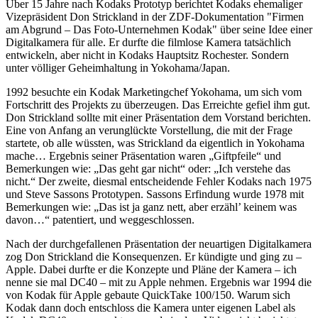
Über 15 Jahre nach Kodaks Prototyp berichtet Kodaks ehemaliger
Vizepräsident Don Strickland in der ZDF-Dokumentation "Firmen
am Abgrund – Das Foto-Unternehmen Kodak" über seine Idee einer
Digitalkamera für alle. Er durfte die filmlose Kamera tatsächlich
entwickeln, aber nicht in Kodaks Hauptsitz Rochester. Sondern
unter völliger Geheimhaltung in Yokohama/Japan.
1992 besuchte ein Kodak Marketingchef Yokohama, um sich vom
Fortschritt des Projekts zu überzeugen. Das Erreichte gefiel ihm gut.
Don Strickland sollte mit einer Präsentation dem Vorstand berichten.
Eine von Anfang an verunglückte Vorstellung, die mit der Frage
startete, ob alle wüssten, was Strickland da eigentlich in Yokohama
mache… Ergebnis seiner Präsentation waren „Giftpfeile“ und
Bemerkungen wie: „Das geht gar nicht“ oder: „Ich verstehe das
nicht.“ Der zweite, diesmal entscheidende Fehler Kodaks nach 1975
und Steve Sassons Prototypen. Sassons Erfindung wurde 1978 mit
Bemerkungen wie: „Das ist ja ganz nett, aber erzähl’ keinem was
davon…“ patentiert, und weggeschlossen.
Nach der durchgefallenen Präsentation der neuartigen Digitalkamera
zog Don Strickland die Konsequenzen. Er kündigte und ging zu –
Apple. Dabei durfte er die Konzepte und Pläne der Kamera – ich
nenne sie mal DC40 – mit zu Apple nehmen. Ergebnis war 1994 die
von Kodak für Apple gebaute QuickTake 100/150. Warum sich
Kodak dann doch entschloss die Kamera unter eigenen Label als