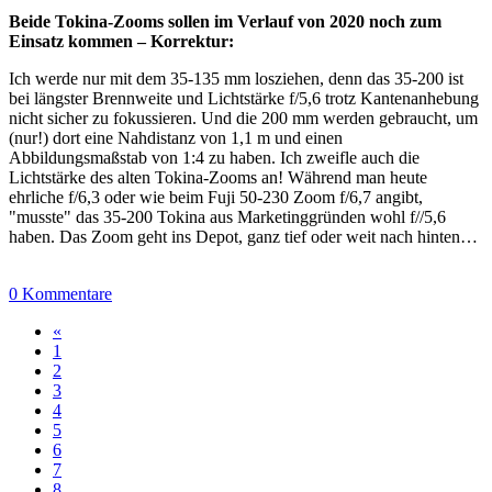
Beide Tokina-Zooms sollen im Verlauf von 2020 noch zum
Einsatz kommen – Korrektur:
Ich werde nur mit dem 35-135 mm losziehen, denn das 35-200 ist
bei längster Brennweite und Lichtstärke f/5,6 trotz Kantenanhebung
nicht sicher zu fokussieren. Und die 200 mm werden gebraucht, um
(nur!) dort eine Nahdistanz von 1,1 m und einen
Abbildungsmaßstab von 1:4 zu haben. Ich zweifle auch die
Lichtstärke des alten Tokina-Zooms an! Während man heute
ehrliche f/6,3 oder wie beim Fuji 50-230 Zoom f/6,7 angibt,
"musste" das 35-200 Tokina aus Marketinggründen wohl f//5,6
haben. Das Zoom geht ins Depot, ganz tief oder weit nach hinten…
0 Kommentare
«
1
2
3
4
5
6
7
8