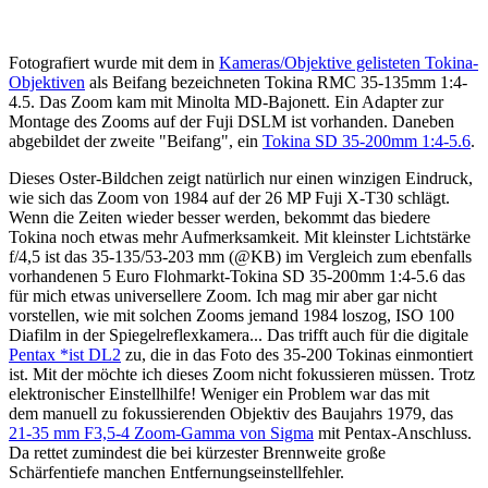
Fotografiert wurde mit dem in
Kameras/Objektive gelisteten Tokina-
Objektiven
als Beifang bezeichneten Tokina RMC 35-135mm 1:4-
4.5. Das Zoom kam mit Minolta MD-Bajonett. Ein Adapter zur
Montage des Zooms auf der Fuji DSLM ist vorhanden. Daneben
abgebildet der zweite "Beifang", ein
Tokina SD 35-200mm 1:4-5.6
.
Dieses Oster-Bildchen zeigt natürlich nur einen winzigen Eindruck,
wie sich das Zoom von 1984 auf der 26 MP Fuji X-T30 schlägt.
Wenn die Zeiten wieder besser werden, bekommt das biedere
Tokina noch etwas mehr Aufmerksamkeit. Mit kleinster Lichtstärke
f/4,5 ist das 35-135/53-203 mm (@KB) im Vergleich zum ebenfalls
vorhandenen 5 Euro Flohmarkt-Tokina SD 35-200mm 1:4-5.6 das
für mich etwas universellere Zoom. Ich mag mir aber gar nicht
vorstellen, wie mit solchen Zooms jemand 1984 loszog, ISO 100
Diafilm in der Spiegelreflexkamera... Das trifft auch für die digitale
Pentax *ist DL2
zu, die in das Foto des 35-200 Tokinas einmontiert
ist. Mit der möchte ich dieses Zoom nicht fokussieren müssen. Trotz
elektronischer Einstellhilfe! Weniger ein Problem war das mit
dem manuell zu fokussierenden Objektiv des Baujahrs 1979, das
21-35 mm F3,5-4 Zoom-Gamma von Sigma
mit Pentax-Anschluss.
Da rettet zumindest die bei kürzester Brennweite große
Schärfentiefe manchen Entfernungseinstellfehler.