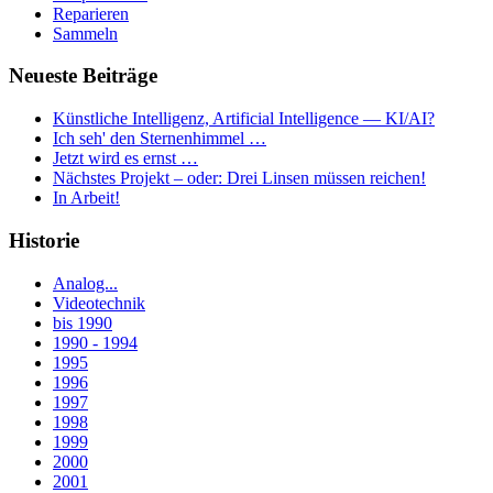
Reparieren
Sammeln
Neueste Beiträge
Künstliche Intelligenz, Artificial Intelligence — KI/AI?
Ich seh' den Sternenhimmel …
Jetzt wird es ernst …
Nächstes Projekt – oder: Drei Linsen müssen reichen!
In Arbeit!
Historie
Analog...
Videotechnik
bis 1990
1990 - 1994
1995
1996
1997
1998
1999
2000
2001