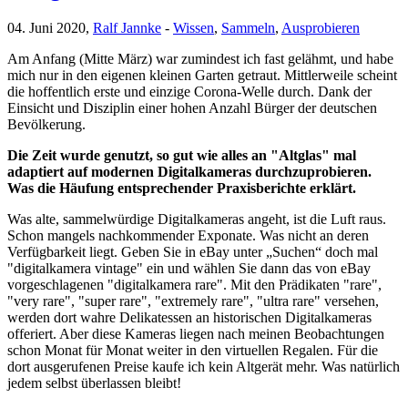
04. Juni 2020,
Ralf Jannke
-
Wissen
,
Sammeln
,
Ausprobieren
Am Anfang (Mitte März) war zumindest ich fast gelähmt, und habe
mich nur in den eigenen kleinen Garten getraut. Mittlerweile scheint
die hoffentlich erste und einzige Corona-Welle durch. Dank der
Einsicht und Disziplin einer hohen Anzahl Bürger der deutschen
Bevölkerung.
Die Zeit wurde genutzt, so gut wie alles an "Altglas" mal
adaptiert auf modernen Digitalkameras durchzuprobieren.
Was die Häufung entsprechender Praxisberichte erklärt.
Was alte, sammelwürdige Digitalkameras angeht, ist die Luft raus.
Schon mangels nachkommender Exponate. Was nicht an deren
Verfügbarkeit liegt. Geben Sie in eBay unter „Suchen“ doch mal
"digitalkamera vintage" ein und wählen Sie dann das von eBay
vorgeschlagenen "digitalkamera rare". Mit den Prädikaten "rare",
"very rare", "super rare", "extremely rare", "ultra rare" versehen,
werden dort wahre Delikatessen an historischen Digitalkameras
offeriert. Aber diese Kameras liegen nach meinen Beobachtungen
schon Monat für Monat weiter in den virtuellen Regalen. Für die
dort ausgerufenen Preise kaufe ich kein Altgerät mehr. Was natürlich
jedem selbst überlassen bleibt!