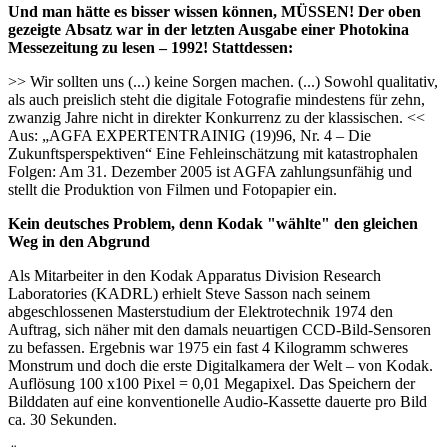
Und man hätte es bisser wissen können, MÜSSEN! Der oben
gezeigte Absatz war in der letzten Ausgabe einer Photokina
Messezeitung zu lesen – 1992!
Stattdessen:
>> Wir sollten uns (...) keine Sorgen machen. (...) Sowohl qualitativ,
als auch preislich steht die digitale Fotografie mindestens für zehn,
zwanzig Jahre nicht in direkter Konkurrenz zu der klassischen. <<
Aus: „AGFA EXPERTENTRAINIG (19)96, Nr. 4 – Die
Zukunftsperspektiven“ Eine Fehleinschätzung mit katastrophalen
Folgen: Am 31. Dezember 2005 ist AGFA zahlungsunfähig und
stellt die Produktion von Filmen und Fotopapier ein.
Kein deutsches Problem, denn Kodak "wählte" den gleichen
Weg in den Abgrund
Als Mitarbeiter in den Kodak Apparatus Division Research
Laboratories (KADRL) erhielt Steve Sasson nach seinem
abgeschlossenen Masterstudium der Elektrotechnik 1974 den
Auftrag, sich näher mit den damals neuartigen CCD-Bild-Sensoren
zu befassen. Ergebnis war 1975 ein fast 4 Kilogramm schweres
Monstrum und doch die erste Digitalkamera der Welt – von Kodak.
Auflösung 100 x100 Pixel = 0,01 Megapixel. Das Speichern der
Bilddaten auf eine konventionelle Audio-Kassette dauerte pro Bild
ca. 30 Sekunden.