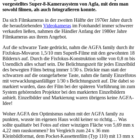
vorgestelltes Super-8-Kamerasystem von Agfa, mit dem man
sowohl filmen, als auch fotografieren konnte.
Da sich Filmkameras in der zweiten Hälfte der 1970er Jahre durch
die heraufziehenden
Videokameras
im Fotohandel immer schwerer
verkaufen ließen, nahmen die Händler Anfang der 1980er Jahre
Filmkameras aus ihrem Angebot.
Auf die schwarze Taste gedrückt, nahm die AGFA family durch ihr
Fixfokus-Movaron 1,5/10 mm Super8-Filme mit den gewohnten 18
Bildern/s auf. Durch die Fixfokus-Konstruktion sollte von 0,8 m bis
Unendlich alles scharf sein. Die Belichtungszeit für jedes Einzelbild
des bewegten Films betrug immer 1/30 s. Drückte man statt der
schwarzen auf die orangefarbene Taste, nahm die family Einzelfotos
mit verwacklungsanfälliger 1/30 s Belichtungszeit auf. Die dabei so
markiert wurden, dass der Film bei der späteren Vorführung im zum
System gehörenden Projektor bei den markierten Einzelbildern
anhielt. Einzelbilder und Markierung waren übrigens keine AGFA-
Idee!
Woher AGFA den Optimismus nahm mit der AGFA family zu
punkten, wusste im eigenen Haus wohl keiner so richtig… Was
sollte qualitativ bei Fotos auf einer winzigen Fläche von 5,69 mm x
4,22 mm rauskommen? Im Vergleich zum 24 x 36 mm
Kleinbildformat, dem Pocket-Kassettenfilm (Typ 110) mit 13 mm x