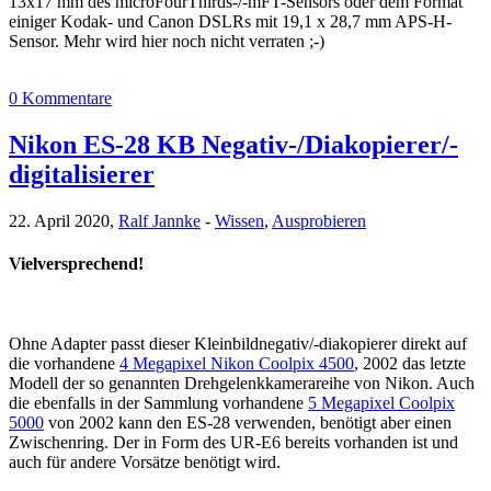
13x17 mm des microFourThirds-/-mFT-Sensors oder dem Format
einiger Kodak- und Canon DSLRs mit 19,1 x 28,7 mm APS-H-
Sensor. Mehr wird hier noch nicht verraten ;-)
0 Kommentare
Nikon ES-28 KB Negativ-/Diakopierer/-
digitalisierer
22. April 2020,
Ralf Jannke
-
Wissen
,
Ausprobieren
Vielversprechend!
Ohne Adapter passt dieser Kleinbildnegativ/-diakopierer direkt auf
die vorhandene
4 Megapixel Nikon Coolpix 4500
, 2002 das letzte
Modell der so genannten Drehgelenkkamerareihe von Nikon. Auch
die ebenfalls in der Sammlung vorhandene
5 Megapixel Coolpix
5000
von 2002 kann den ES-28 verwenden, benötigt aber einen
Zwischenring. Der in Form des UR-E6 bereits vorhanden ist und
auch für andere Vorsätze benötigt wird.