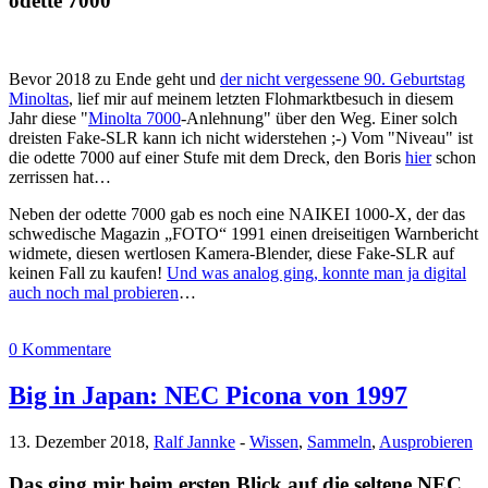
odette 7000
Bevor 2018 zu Ende geht und
der nicht vergessene 90. Geburtstag
Minoltas
, lief mir auf meinem letzten Flohmarktbesuch in diesem
Jahr diese "
Minolta 7000
-Anlehnung" über den Weg. Einer solch
dreisten Fake-SLR kann ich nicht widerstehen ;-) Vom "Niveau" ist
die odette 7000 auf einer Stufe mit dem Dreck, den Boris
hier
schon
zerrissen hat…
Neben der odette 7000 gab es noch eine NAIKEI 1000-X, der das
schwedische Magazin „FOTO“ 1991 einen dreiseitigen Warnbericht
widmete, diesen wertlosen Kamera-Blender, diese Fake-SLR auf
keinen Fall zu kaufen!
Und was analog ging, konnte man ja digital
auch noch mal probieren
…
0 Kommentare
Big in Japan: NEC Picona von 1997
13. Dezember 2018,
Ralf Jannke
-
Wissen
,
Sammeln
,
Ausprobieren
Das ging mir beim ersten Blick auf die seltene NEC