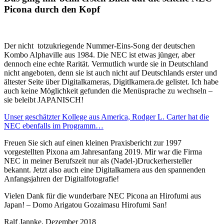
Picona durch den Kopf
Der nicht totzukriegende Nummer-Eins-Song der deutschen
Kombo Alphaville aus 1984. Die NEC ist etwas jünger, aber
dennoch eine echte Rarität. Vermutlich wurde sie in Deutschland
nicht angeboten, denn sie ist auch nicht auf Deutschlands erster und
ältester Seite über Digitalkameras, Digitlkamera.de gelistet. Ich habe
auch keine Möglichkeit gefunden die Menüsprache zu wechseln –
sie beleibt JAPANISCH!
Unser geschätzter Kollege aus America, Rodger L. Carter hat die
NEC ebenfalls im Programm…
Freuen Sie sich auf einen kleinen Praxisbericht zur 1997
vorgestellten Pixona am Jahresanfang 2019. Mir war die Firma
NEC in meiner Berufszeit nur als (Nadel-)Druckerhersteller
bekannt. Jetzt also auch eine Digitalkamera aus den spannenden
Anfangsjahren der Digitalfotografie!
Vielen Dank für die wunderbare NEC Picona an Hirofumi aus
Japan! – Domo Arigatou Gozaimasu Hirofumi San!
Ralf Jannke, Dezember 2018