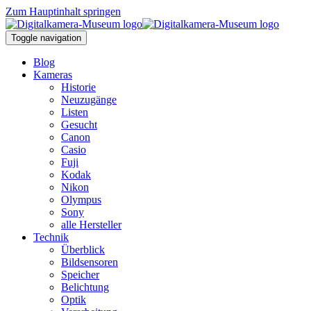
Zum Hauptinhalt springen
Toggle navigation
Blog
Kameras
Historie
Neuzugänge
Listen
Gesucht
Canon
Casio
Fuji
Kodak
Nikon
Olympus
Sony
alle Hersteller
Technik
Überblick
Bildsensoren
Speicher
Belichtung
Optik