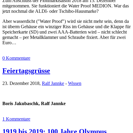
Zum Abschluss der Flohmarktsaison 2018 am 15. Dezember
mitgenommen. Sie funktioniert die Water Proof MEDION. War das
jetzt nochmal die ALDI- oder Tschibo-Hausmarke?
Aber wasserdicht ("Water Proof") wird sie nicht mehr sein, denn da
ist überm Gehäuse ein winziger Riss im Gehäuse und die Klappe für
Speicherkarte (SD) und zwei AAA-Batterien wird – nicht schlecht
gemacht – per Metallklammer und Schraube fixiert. Aber für zwei
Euro…
0 Kommentare
Feiertagsgrüsse
23. Dezember 2018,
Ralf Jannke
-
Wissen
Boris Jakubaschk, Ralf Jannke
1 Kommentare
1919 bis 2019: 100 Jahre Olympus