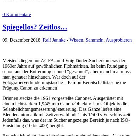
0 Kommentare
Spiegellos? Zeitlos…
09. Dezember 2018,
Ralf Jannke
-
Wissen
,
Sammeln
,
Ausprobieren
Meistens liegen nur AGFA- und Voigtländer-Sucherkameras der
1960er Jahre auf gewöhnlichen Flohmärkten. Ist beim Rundgang
schon aus der Entfernung schnell "gescannt", aber manchmal muss
man genauer hinschauen. War doch auf der
Fotografierverhinderungstasche – Pardon Bereitschaftstasche die
Prägung Canon zu erkennen!
Drinnen steckte die 1961 vorgestellte Canonet. Ausgerüstet mit
einem lichtstarken 1,9/45 mm Canon-Objektiv. Ums Objektiv die
Selenbelichtungsmesserung/-steuerung. Das Ganze liefert eine
Blendenautomatik mit Zeitvorwahl mit 1 bis 1/500 s Verschlusszeit.
Jedenfalls das, was der im Sucher angezeigte Bereich je nach ISO-
Einstellung (10 bis 400) hergibt.
Brauche ich nicht, kann ich aber auch nicht widerstehen. Also ging