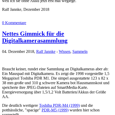
weil ich sie ohne Akku jetzt erst mal weglege.
Ralf Jannke, Dezember 2018
0 Kommentare
Nettes Gimmick für die
Digitalkamerasammlung
04. Dezember 2018,
Ralf Jannke
-
Wissen
,
Sammeln
Braucht keiner, rundet eine Sammlung an Digitalkameras aber ab:
Ein Mauspad mit Digitalkamera. Es zeigt die 1998 vorgestellte 1,5
Megapixel Toshiba PDR M1. Die simpel ausgestattete 123 x 82 x
38 mm große und 310 g schwere Kamera bot Hausmannskost und
speicherte ihre JPEG-Dateien auf SmartMedia-Karte.
Energieversorgung über 1,5/1,2 Volt Batterien/Akkus der Größe
AA.
Die deutlich wertigere
Toshiba PDR-M4 (1999)
und die
potthässliche, "spacige"
PDR-M5 (1999)
wurden hier schon
vorgestellt.