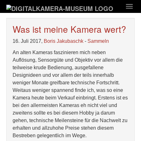
Zum
Togg
Hauptinhalt
navig
springen
Was ist meine Kamera wert?
16. Juli 2017,
Boris Jakubaschk
-
Sammeln
An alten Kameras faszinieren mich neben
Auflösung, Sensorgüte und Objektiv vor allem die
teilweise krude Bedienung, ausgefallene
Designideen und vor allem der teils innerhalb
weniger Monate greifbare technische Fortschritt.
Weitaus weniger spannend finde ich, was so eine
Kamera heute beim Verkauf einbringt. Erstens ist es
bei den allermeisten Kameras eh nicht viel und
zweitens sollte es bei diesem Hobby ja darum
gehen, technische Meilensteine für die Nachwelt zu
erhalten und allzuhohe Preise stehen diesem
Bestreben gelegentlich im Wege.