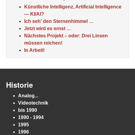
Künstliche Intelligenz, Artificial Intelligence
— KI/AI?
Ich seh' den Sternenhimmel …
Jetzt wird es ernst …
Nächstes Projekt – oder: Drei Linsen
müssen reichen!
In Arbeit!
Historie
Analog...
Videotechnik
bis 1990
1990 - 1994
1995
1996