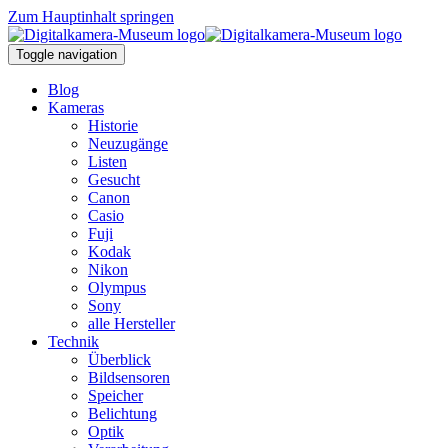
Zum Hauptinhalt springen
Toggle navigation
Blog
Kameras
Historie
Neuzugänge
Listen
Gesucht
Canon
Casio
Fuji
Kodak
Nikon
Olympus
Sony
alle Hersteller
Technik
Überblick
Bildsensoren
Speicher
Belichtung
Optik