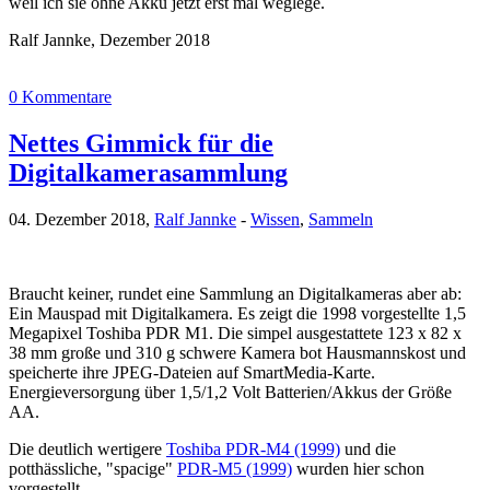
weil ich sie ohne Akku jetzt erst mal weglege.
Ralf Jannke, Dezember 2018
0 Kommentare
Nettes Gimmick für die
Digitalkamerasammlung
04. Dezember 2018,
Ralf Jannke
-
Wissen
,
Sammeln
Braucht keiner, rundet eine Sammlung an Digitalkameras aber ab:
Ein Mauspad mit Digitalkamera. Es zeigt die 1998 vorgestellte 1,5
Megapixel Toshiba PDR M1. Die simpel ausgestattete 123 x 82 x
38 mm große und 310 g schwere Kamera bot Hausmannskost und
speicherte ihre JPEG-Dateien auf SmartMedia-Karte.
Energieversorgung über 1,5/1,2 Volt Batterien/Akkus der Größe
AA.
Die deutlich wertigere
Toshiba PDR-M4 (1999)
und die
potthässliche, "spacige"
PDR-M5 (1999)
wurden hier schon
vorgestellt.