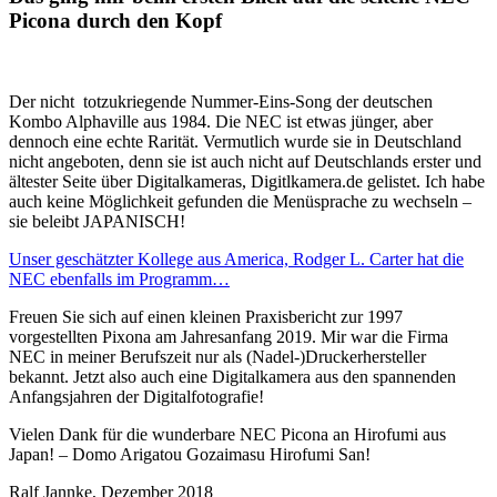
Picona durch den Kopf
Der nicht totzukriegende Nummer-Eins-Song der deutschen
Kombo Alphaville aus 1984. Die NEC ist etwas jünger, aber
dennoch eine echte Rarität. Vermutlich wurde sie in Deutschland
nicht angeboten, denn sie ist auch nicht auf Deutschlands erster und
ältester Seite über Digitalkameras, Digitlkamera.de gelistet. Ich habe
auch keine Möglichkeit gefunden die Menüsprache zu wechseln –
sie beleibt JAPANISCH!
Unser geschätzter Kollege aus America, Rodger L. Carter hat die
NEC ebenfalls im Programm…
Freuen Sie sich auf einen kleinen Praxisbericht zur 1997
vorgestellten Pixona am Jahresanfang 2019. Mir war die Firma
NEC in meiner Berufszeit nur als (Nadel-)Druckerhersteller
bekannt. Jetzt also auch eine Digitalkamera aus den spannenden
Anfangsjahren der Digitalfotografie!
Vielen Dank für die wunderbare NEC Picona an Hirofumi aus
Japan! – Domo Arigatou Gozaimasu Hirofumi San!
Ralf Jannke, Dezember 2018