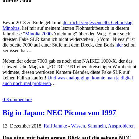
odette 7000
Bevor 2018 zu Ende geht und
der nicht vergessene 90. Geburtstag
Minoltas
, lief mir auf meinem letzten Flohmarktbesuch in diesem
Jahr diese "
Minolta 7000
-Anlehnung" über den Weg. Einer solch
dreisten Fake-SLR kann ich nicht widerstehen ;-) Vom "Niveau" ist
die odette 7000 auf einer Stufe mit dem Dreck, den Boris
hier
schon
zerrissen hat…
Neben der odette 7000 gab es noch eine NAIKEI 1000-X, der das
schwedische Magazin „FOTO“ 1991 einen dreiseitigen Warnbericht
widmete, diesen wertlosen Kamera-Blender, diese Fake-SLR auf
keinen Fall zu kaufen!
Und was analog ging, konnte man ja digital
auch noch mal probieren
…
0 Kommentare
Big in Japan: NEC Picona von 1997
13. Dezember 2018,
Ralf Jannke
-
Wissen
,
Sammeln
,
Ausprobieren
Das ging mir beim ersten Blick auf die seltene NEC