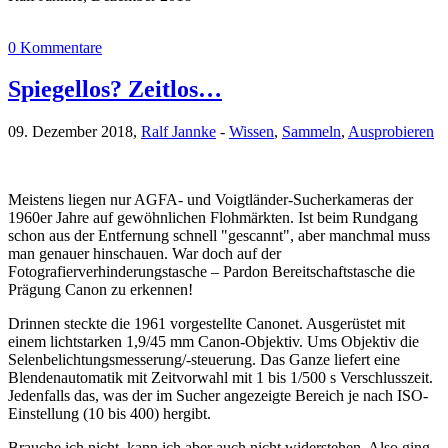
0 Kommentare
Spiegellos? Zeitlos…
09. Dezember 2018,
Ralf Jannke
-
Wissen
,
Sammeln
,
Ausprobieren
Meistens liegen nur AGFA- und Voigtländer-Sucherkameras der
1960er Jahre auf gewöhnlichen Flohmärkten. Ist beim Rundgang
schon aus der Entfernung schnell "gescannt", aber manchmal muss
man genauer hinschauen. War doch auf der
Fotografierverhinderungstasche – Pardon Bereitschaftstasche die
Prägung Canon zu erkennen!
Drinnen steckte die 1961 vorgestellte Canonet. Ausgerüstet mit
einem lichtstarken 1,9/45 mm Canon-Objektiv. Ums Objektiv die
Selenbelichtungsmesserung/-steuerung. Das Ganze liefert eine
Blendenautomatik mit Zeitvorwahl mit 1 bis 1/500 s Verschlusszeit.
Jedenfalls das, was der im Sucher angezeigte Bereich je nach ISO-
Einstellung (10 bis 400) hergibt.
Brauche ich nicht, kann ich aber auch nicht widerstehen. Also ging