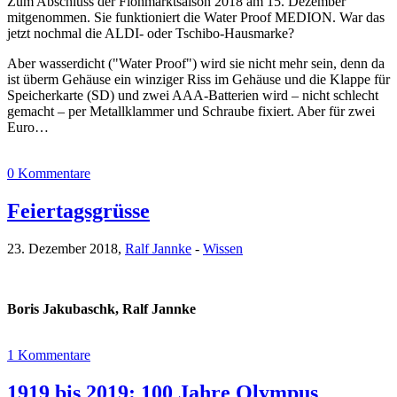
Zum Abschluss der Flohmarktsaison 2018 am 15. Dezember
mitgenommen. Sie funktioniert die Water Proof MEDION. War das
jetzt nochmal die ALDI- oder Tschibo-Hausmarke?
Aber wasserdicht ("Water Proof") wird sie nicht mehr sein, denn da
ist überm Gehäuse ein winziger Riss im Gehäuse und die Klappe für
Speicherkarte (SD) und zwei AAA-Batterien wird – nicht schlecht
gemacht – per Metallklammer und Schraube fixiert. Aber für zwei
Euro…
0 Kommentare
Feiertagsgrüsse
23. Dezember 2018,
Ralf Jannke
-
Wissen
Boris Jakubaschk, Ralf Jannke
1 Kommentare
1919 bis 2019: 100 Jahre Olympus