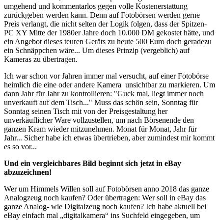
umgehend und kommentarlos gegen volle Kostenerstattung
zurückgeben werden kann. Denn auf Fotobörsen werden gerne
Preis verlangt, die nicht selten der Logik folgen, dass der Spitzen-
PC XY Mitte der 1980er Jahre doch 10.000 DM gekostet hätte, und
ein Angebot dieses teuren Geräts zu heute 500 Euro doch geradezu
ein Schnäppchen wäre... Um dieses Prinzip (vergeblich) auf
Kameras zu übertragen.
Ich war schon vor Jahren immer mal versucht, auf einer Fotobörse
heimlich die eine oder andere Kamera unsichtbar zu markieren. Um
dann Jahr für Jahr zu kontrollieren: "Guck mal, liegt immer noch
unverkauft auf dem Tisch..." Muss das schön sein, Sonntag für
Sonntag seinen Tisch mit von der Preisgestaltung her
unverkäuflicher Ware vollzustellen, um nach Börsenende den
ganzen Kram wieder mitzunehmen. Monat für Monat, Jahr für
Jahr... Sicher habe ich etwas übertrieben, aber zumindest mir kommt
es so vor...
Und ein vergleichbares Bild beginnt sich jetzt in eBay
abzuzeichnen!
Wer um Himmels Willen soll auf Fotobörsen anno 2018 das ganze
Analogzeug noch kaufen? Oder übertragen: Wer soll in eBay das
ganze Analog- wie Digitalzeug noch kaufen? Ich habe aktuell bei
eBay einfach mal „digitalkamera“ ins Suchfeld eingegeben, um