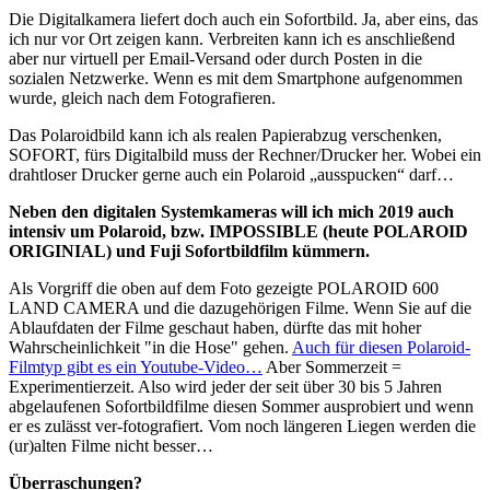
Die Digitalkamera liefert doch auch ein Sofortbild. Ja, aber eins, das
ich nur vor Ort zeigen kann. Verbreiten kann ich es anschließend
aber nur virtuell per Email-Versand oder durch Posten in die
sozialen Netzwerke. Wenn es mit dem Smartphone aufgenommen
wurde, gleich nach dem Fotografieren.
Das Polaroidbild kann ich als realen Papierabzug verschenken,
SOFORT, fürs Digitalbild muss der Rechner/Drucker her. Wobei ein
drahtloser Drucker gerne auch ein Polaroid „ausspucken“ darf…
Neben den digitalen Systemkameras will ich mich 2019 auch
intensiv um Polaroid, bzw. IMPOSSIBLE (heute POLAROID
ORIGINIAL) und Fuji Sofortbildfilm kümmern.
Als Vorgriff die oben auf dem Foto gezeigte POLAROID 600
LAND CAMERA und die dazugehörigen Filme. Wenn Sie auf die
Ablaufdaten der Filme geschaut haben, dürfte das mit hoher
Wahrscheinlichkeit "in die Hose" gehen.
Auch für diesen Polaroid-
Filmtyp gibt es ein Youtube-Video…
Aber Sommerzeit =
Experimentierzeit. Also wird jeder der seit über 30 bis 5 Jahren
abgelaufenen Sofortbildfilme diesen Sommer ausprobiert und wenn
er es zulässt ver-fotografiert. Vom noch längeren Liegen werden die
(ur)alten Filme nicht besser…
Überraschungen?