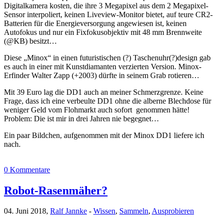
Digitalkamera kosten, die ihre 3 Megapixel aus dem 2 Megapixel-
Sensor interpoliert, keinen Liveview-Monitor bietet, auf teure CR2-
Batterien für die Energieversorgung angewiesen ist, keinen
Autofokus und nur ein Fixfokusobjektiv mit 48 mm Brennweite
(@KB) besitzt…
Diese „Minox“ in einen futuristischen (?) Taschenuhr(?)design gab
es auch in einer mit Kunstdiamanten verzierten Version. Minox-
Erfinder Walter Zapp (+2003) dürfte in seinem Grab rotieren…
Mit 39 Euro lag die DD1 auch an meiner Schmerzgrenze. Keine
Frage, dass ich eine verbeulte DD1 ohne die alberne Blechdose für
weniger Geld vom Flohmarkt auch sofort genommen hätte!
Problem: Die ist mir in drei Jahren nie begegnet…
Ein paar Bildchen, aufgenommen mit der Minox DD1 liefere ich
nach.
0 Kommentare
Robot-Rasenmäher?
04. Juni 2018,
Ralf Jannke
-
Wissen
,
Sammeln
,
Ausprobieren