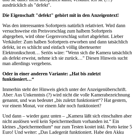
ausdrücklich als "defekt".
Die Eigenschaft "defekt" gehört mit in den Anzeigentext!
Was den interessanten Sofortpreis natürlich relativiert. Wird dann
versuchsweise ein Preisvorschlag zum halbem Sofortpreis
abgegeben, wird ohne Gegenvorschlag sofort abgelehnt. Lieber
Verkäufer: Zum halben Sofortpreis erworben und dann tatsächlich
defekt, ist es schlicht und einfach völlig überteuerter
Elektronikschrott… Seriös wäre: "Wenn sich die Kamera tatsächlich
als defekt erweist, nehme ich sie zurück…" Diesen Hinweis sucht
man allerdings vergebens.
Oder in einer anderen Variante: „Hat bis zuletzt
funktioniert…“
Immerhin steht der Hinweis gleich unter der Anzeigenüberschrift.
Aber: Aus Unkenntnis (?) wird nicht die volle Kamerabezeichnung
genannt, und was bedeutet „bis zuletzt funktioniert“? Hat gestern,
vor einem Monat, vor einem Jahr noch funktioniert?
Und dann – wieder ganz unten – „Kamera läßt sich einschalten aber
nicht auslösen weil kein Speichermedium vorhanden ist.“ Ein
kleines „Speichermedium“ nur zum Testen kostet inkl. Porto keine 5
Euro! Und weiter: „Das Ladegerät funktioniert. Habe den Akku