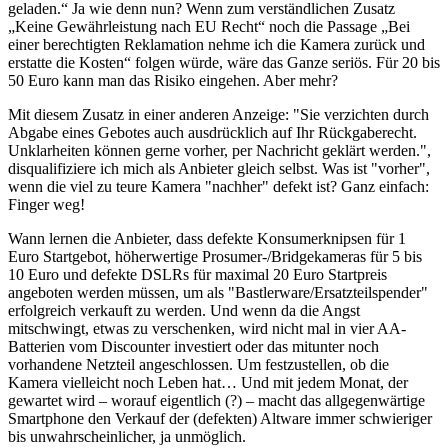
geladen.“ Ja wie denn nun? Wenn zum verständlichen Zusatz
„Keine Gewährleistung nach EU Recht“ noch die Passage „Bei
einer berechtigten Reklamation nehme ich die Kamera zurück und
erstatte die Kosten“ folgen würde, wäre das Ganze seriös. Für 20 bis
50 Euro kann man das Risiko eingehen. Aber mehr?
Mit diesem Zusatz in einer anderen Anzeige: "Sie verzichten durch
Abgabe eines Gebotes auch ausdrücklich auf Ihr Rückgaberecht.
Unklarheiten können gerne vorher, per Nachricht geklärt werden.",
disqualifiziere ich mich als Anbieter gleich selbst. Was ist "vorher",
wenn die viel zu teure Kamera "nachher" defekt ist? Ganz einfach:
Finger weg!
Wann lernen die Anbieter, dass defekte Konsumerknipsen für 1
Euro Startgebot, höherwertige Prosumer-/Bridgekameras für 5 bis
10 Euro und defekte DSLRs für maximal 20 Euro Startpreis
angeboten werden müssen, um als "Bastlerware/Ersatzteilspender"
erfolgreich verkauft zu werden. Und wenn da die Angst
mitschwingt, etwas zu verschenken, wird nicht mal in vier AA-
Batterien vom Discounter investiert oder das mitunter noch
vorhandene Netzteil angeschlossen. Um festzustellen, ob die
Kamera vielleicht noch Leben hat… Und mit jedem Monat, der
gewartet wird – worauf eigentlich (?) – macht das allgegenwärtige
Smartphone den Verkauf der (defekten) Altware immer schwieriger
bis unwahrscheinlicher, ja unmöglich.