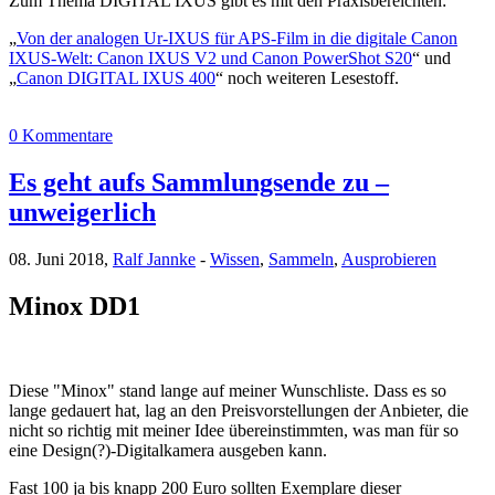
Zum Thema DIGITAL IXUS gibt es mit den Praxisbereichten:
„
Von der analogen Ur-IXUS für APS-Film in die digitale Canon
IXUS-Welt: Canon IXUS V2 und Canon PowerShot S20
“ und
„
Canon DIGITAL IXUS 400
“ noch weiteren Lesestoff.
0 Kommentare
Es geht aufs Sammlungsende zu –
unweigerlich
08. Juni 2018,
Ralf Jannke
-
Wissen
,
Sammeln
,
Ausprobieren
Minox DD1
Diese "Minox" stand lange auf meiner Wunschliste. Dass es so
lange gedauert hat, lag an den Preisvorstellungen der Anbieter, die
nicht so richtig mit meiner Idee übereinstimmten, was man für so
eine Design(?)-Digitalkamera ausgeben kann.
Fast 100 ja bis knapp 200 Euro sollten Exemplare dieser