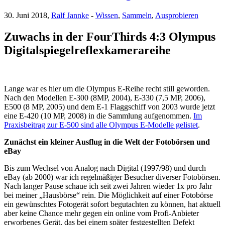
30. Juni 2018,
Ralf Jannke
-
Wissen
,
Sammeln
,
Ausprobieren
Zuwachs in der FourThirds 4:3 Olympus
Digitalspiegelreflexkamerareihe
Lange war es hier um die Olympus E-Reihe recht still geworden.
Nach den Modellen E-300 (8MP, 2004), E-330 (7,5 MP, 2006),
E500 (8 MP, 2005) und dem E-1 Flaggschiff von 2003 wurde jetzt
eine E-420 (10 MP, 2008) in die Sammlung aufgenommen.
Im
Praxisbeitrag zur E-500 sind alle Olympus E-Modelle gelistet
.
Zunächst ein kleiner Ausflug in die Welt der Fotobörsen und
eBay
Bis zum Wechsel von Analog nach Digital (1997/98) und durch
eBay (ab 2000) war ich regelmäßiger Besucher diverser Fotobörsen.
Nach langer Pause schaue ich seit zwei Jahren wieder 1x pro Jahr
bei meiner „Hausbörse“ rein. Die Möglichkeit auf einer Fotobörse
ein gewünschtes Fotogerät sofort begutachten zu können, hat aktuell
aber keine Chance mehr gegen ein online vom Profi-Anbieter
erworbenes Gerät, das bei einem später festgestellten Defekt