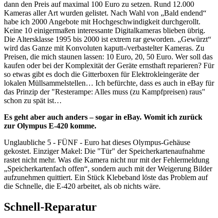
dann den Preis auf maximal 100 Euro zu setzen. Rund 12.000
Kameras aller Art wurden gelistet. Nach Wahl von „Bald endend“
habe ich 2000 Angebote mit Hochgeschwindigkeit durchgerollt.
Keine 10 einigermaßen interessante Digitalkameras blieben übrig.
Die Altersklasse 1995 bis 2000 ist extrem rar geworden. „Gewürzt“
wird das Ganze mit Konvoluten kaputt-/verbastelter Kameras. Zu
Preisen, die mich staunen lassen: 10 Euro, 20, 50 Euro. Wer soll das
kaufen oder bei der Komplexität der Geräte ernsthaft reparieren? Für
so etwas gibt es doch die Gitterboxen für Elektrokleingeräte der
lokalen Müllsammelstellen… Ich befürchte, dass es auch in eBay für
das Prinzip der "Resterampe: Alles muss (zu Kampfpreisen) raus"
schon zu spät ist…
Es geht aber auch anders – sogar in eBay. Womit ich zurück
zur Olympus E-420 komme.
Unglaubliche 5 - FÜNF - Euro hat dieses Olympus-Gehäuse
gekostet. Einziger Makel: Die "Tür" der Speicherkartenaufnahme
rastet nicht mehr. Was die Kamera nicht nur mit der Fehlermeldung
„Speicherkartenfach offen“, sondern auch mit der Weigerung Bilder
aufzunehmen quittiert. Ein Stück Klebeband löste das Problem auf
die Schnelle, die E-420 arbeitet, als ob nichts wäre.
Schnell-Reparatur