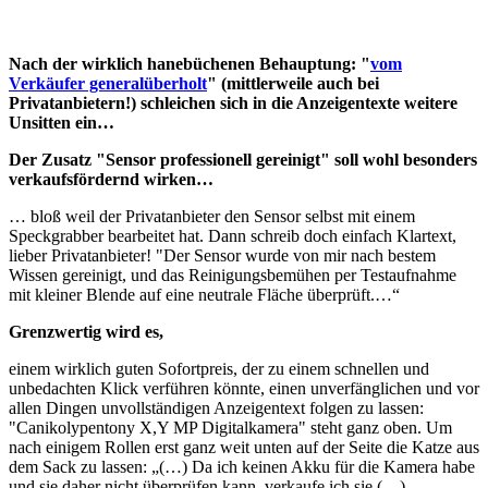
Nach der wirklich hanebüchenen Behauptung: "
vom
Verkäufer generalüberholt
" (mittlerweile auch bei
Privatanbietern!) schleichen sich in die Anzeigentexte weitere
Unsitten ein…
Der Zusatz "Sensor professionell gereinigt" soll wohl besonders
verkaufsfördernd wirken…
… bloß weil der Privatanbieter den Sensor selbst mit einem
Speckgrabber bearbeitet hat. Dann schreib doch einfach Klartext,
lieber Privatanbieter! "Der Sensor wurde von mir nach bestem
Wissen gereinigt, und das Reinigungsbemühen per Testaufnahme
mit kleiner Blende auf eine neutrale Fläche überprüft.…“
Grenzwertig wird es,
einem wirklich guten Sofortpreis, der zu einem schnellen und
unbedachten Klick verführen könnte, einen unverfänglichen und vor
allen Dingen unvollständigen Anzeigentext folgen zu lassen:
"Canikolypentony X,Y MP Digitalkamera" steht ganz oben. Um
nach einigem Rollen erst ganz weit unten auf der Seite die Katze aus
dem Sack zu lassen: „(…) Da ich keinen Akku für die Kamera habe
und sie daher nicht überprüfen kann, verkaufe ich sie (…)