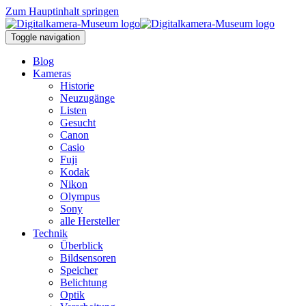
Zum Hauptinhalt springen
Toggle navigation
Blog
Kameras
Historie
Neuzugänge
Listen
Gesucht
Canon
Casio
Fuji
Kodak
Nikon
Olympus
Sony
alle Hersteller
Technik
Überblick
Bildsensoren
Speicher
Belichtung
Optik