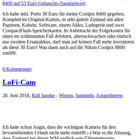
8400 auf 53 Euro Gebauchs-/Sammelwert
.
Ich habe inkl. Porto 30 Euro für meine Coolpix 8400 gegeben.
Komplett im Original-Karton, in sehr gutem Zustand mit allen
Papieren, Kabeln, Software, einem Akku, Ladegerät und zwei
CompactFlash-Speicherkarten. In Anbetracht der Folgekosten für
einen im schlimmsten Fall defekten, altersschwachen oder einfach
nur zweiten Ersatzakkus, darf man auf keinen Fall mehr investieren
als diese 30 Euro! Was dann auch auf die Nikon Coolpix 8800
zutrifft.
0 Kommentare
LoFi-Cam
28. Juni 2018,
Ralf Jannke
-
Wissen
,
Sammeln
,
Ausprobieren
Ich hatte schon Angst, dass die wichtigste Kamera für den
bevorstehenden Urlaub nicht mehr eintrifft ;-) War es die Ahnung,
dass England bei dieser WM endlich sein Elfmetertrauma