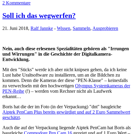
2 Kommentare
Soll ich das wegwerfen?
21. Juni 2018,
Ralf Jannke
-
Wissen
,
Sammeln
,
Ausprobieren
Nein, auch diese erlesenen Spezialitäten gehören als "Irrungen
und Wirrungen" in die Geschichte der Digitalkamera-
Entwicklung.
Mit den "Sticks" werde ich aber nicht knipsen gehen, da ich keine
Lust habe Uraltsoftware zu installieren, um an die Bildchen zu
kommen. Denn die Kameras der diese "PEN-Klasse" – keinesfalls
zu verwechseln mit den hochwertigen
Olympus Systemkameras der
PEN-Reihe
(!) – werden vom Rechner nicht als Laufwerk
erkannt…
Boris hat die der im Foto (in der Verpackung) "dnt" baugleiche
Aiptek PenCam Plus bereits gewürdigt und auf 2 Euro Sammelwert
geschätzt
.
Auch die auf der Verpackung liegende Aiptek PenCam hat Boris als
baugleiche
Commodore Pen Cam 16
gezeigt und auf 1 Euro Wert –