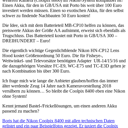
weiteren Kamera (Coolpix 8800) im Nikon-System kompatibel ist?
Einen Akku, für den in GB/USA mit Porto bis weit über 100 Euro
investiert werden müssen. Einen so exotischen Akku, für den selbst
schwer zu findende Nachbauten 50 Euro kosten!
Die Idee, sich mit dem Batterieteil MB-CP10 helfen zu können, das
preiswerte Akkus der Größe AA aufnimmt, erweist sich ebenfalls als
Trugschluss. Das Batterieteil kostet mit Porto in GB/USA 300 –
DREIHUNDERT – Euro!
Die eigentlich wichtige Gegenlichtblende Nikon HN-CP12 Lens
Hood kostet Größenordnung 50 Euro. Die für Fisheye-,
Weitwinkel- und Televorsätze benötigten Adapter UR-14/15/16 und
die dazugehörigen Vorsätze FC-E9, WC-E75 und TC-E3D gehen je
nach Kombination bis über 300 Euro.
Ich frage mich wie lange die Anbieter glauben/hoffen das immer
älter werdende Zeug 14 Jahre nach Kameravorstellung 2018
versilbern zu können… So bleibt die Coolpix 8400 eben eine Nikon
ohne System!
Kennt jemand Bastel-/Frickellösungen, um einen anderen Akku
passend zu machen?
Boris hat die Nikon Coolpix 8400 mit allen technischen Daten
gelistet und ein paar Beispielfotos gezeigt. Er taxiert die Coolpix