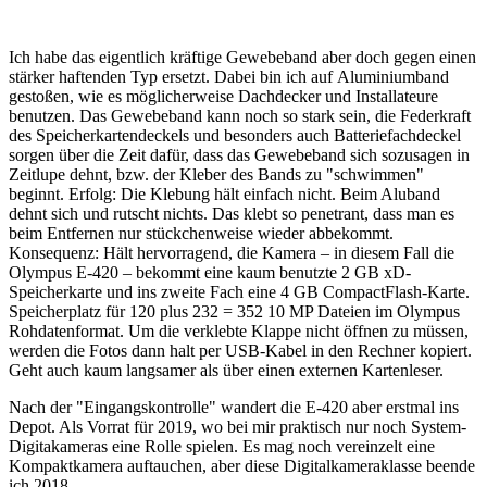
Ich habe das eigentlich kräftige Gewebeband aber doch gegen einen
stärker haftenden Typ ersetzt. Dabei bin ich auf Aluminiumband
gestoßen, wie es möglicherweise Dachdecker und Installateure
benutzen. Das Gewebeband kann noch so stark sein, die Federkraft
des Speicherkartendeckels und besonders auch Batteriefachdeckel
sorgen über die Zeit dafür, dass das Gewebeband sich sozusagen in
Zeitlupe dehnt, bzw. der Kleber des Bands zu "schwimmen"
beginnt. Erfolg: Die Klebung hält einfach nicht. Beim Aluband
dehnt sich und rutscht nichts. Das klebt so penetrant, dass man es
beim Entfernen nur stückchenweise wieder abbekommt.
Konsequenz: Hält hervorragend, die Kamera – in diesem Fall die
Olympus E-420 – bekommt eine kaum benutzte 2 GB xD-
Speicherkarte und ins zweite Fach eine 4 GB CompactFlash-Karte.
Speicherplatz für 120 plus 232 = 352 10 MP Dateien im Olympus
Rohdatenformat. Um die verklebte Klappe nicht öffnen zu müssen,
werden die Fotos dann halt per USB-Kabel in den Rechner kopiert.
Geht auch kaum langsamer als über einen externen Kartenleser.
Nach der "Eingangskontrolle" wandert die E-420 aber erstmal ins
Depot. Als Vorrat für 2019, wo bei mir praktisch nur noch System-
Digitakameras eine Rolle spielen. Es mag noch vereinzelt eine
Kompaktkamera auftauchen, aber diese Digitalkameraklasse beende
ich 2018.