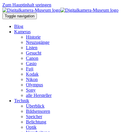
Zum Hauptinhalt springen
Toggle navigation
Blog
Kameras
Historie
Neuzugänge
Listen
Gesucht
Canon
Casio
Fuji
Kodak
Nikon
Olympus
Sony
alle Hersteller
Technik
Überblick
Bildsensoren
Speicher
Belichtung
Optik