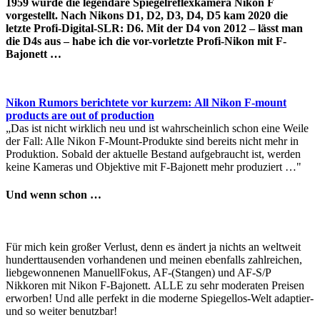
1959 wurde die legendäre Spiegelreflexkamera Nikon F
vorgestellt. Nach Nikons D1, D2, D3, D4, D5 kam 2020 die
letzte Profi-Digital-SLR: D6. Mit der D4 von 2012 – lässt man
die D4s aus – habe ich die vor-vorletzte Profi-Nikon mit F-
Bajonett …
Nikon Rumors berichtete vor kurzem: All Nikon F-mount
products are out of production
„Das ist nicht wirklich neu und ist wahrscheinlich schon eine Weile
der Fall: Alle Nikon F-Mount-Produkte sind bereits nicht mehr in
Produktion. Sobald der aktuelle Bestand aufgebraucht ist, werden
keine Kameras und Objektive mit F-Bajonett mehr produziert …"
Und wenn schon …
Für mich kein großer Verlust, denn es ändert ja nichts an weltweit
hunderttausenden vorhandenen und meinen ebenfalls zahlreichen,
liebgewonnenen ManuellFokus, AF-(Stangen) und AF-S/P
Nikkoren mit Nikon F-Bajonett. ALLE zu sehr moderaten Preisen
erworben! Und alle perfekt in die moderne Spiegellos-Welt adaptier-
und so weiter benutzbar!