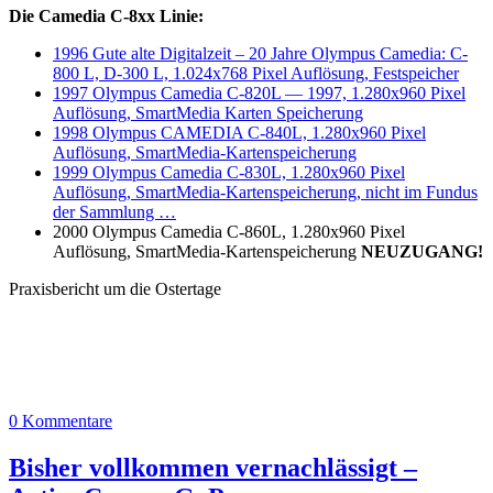
Die Camedia C-8xx Linie:
1996 Gute alte Digitalzeit – 20 Jahre Olympus Camedia: C-
800 L, D-300 L, 1.024x768 Pixel Auflösung, Festspeicher
1997 Olympus Camedia C-820L — 1997, 1.280x960 Pixel
Auflösung, SmartMedia Karten Speicherung
1998 Olympus CAMEDIA C-840L, 1.280x960 Pixel
Auflösung, SmartMedia-Kartenspeicherung
1999 Olympus Camedia C-830L, 1.280x960 Pixel
Auflösung, SmartMedia-Kartenspeicherung, nicht im Fundus
der Sammlung …
2000 Olympus Camedia C-860L, 1.280x960 Pixel
Auflösung, SmartMedia-Kartenspeicherung
NEUZUGANG!
Praxisbericht um die Ostertage
0 Kommentare
Bisher vollkommen vernachlässigt –