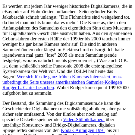
Es werden mit jedem Jahr weniger historische Digitalkameras, die in
eBay oder auf Flohmärkten auftauchen. Seitengründer Boris
Jakubaschk schrieb unlängst: "Die Flohmärkte sind weitgehend tot,
da findet man nichts brauchbares mehr." Die Kameras, die in den
Anfangsjahren des Sammelns den eigentlichen Sinn eines Museums
für Digitalkamera-Geschichte ausmacht haben. Aus den spannenden
Geburtsjahren der ersten Hälfte der 1990er bis 2000 tauchen immer
weniger bis gar keine Kamera mehr auf. Die sind in anderen
Sammlerhänden oder längst im Elektroschrott entsorgt. Ich hatte
irgendwann mal ganz "lose" 2005 als mein Sammlungsende
festgelegt, woraus natürlich nichts geworden ist ;-) Was auch O.K.
ist, denn schließlich stellte Panasonic 2008 die erste spiegellose
Systemkamera der Welt vor. Und die DSLM hat heute das
Sagen!
Wer sich für die ganz frühen Kameras interessiert, muss
unbedingt die Seite unseres amerikanischen Sammler-Kollegen
Rodger L. Carter besuchen
. Wobei Rodger konsequent 1999/2000
aufgehört hat zu sammeln.
Der Bestand, die Sammlung des Digicammuseum.de kann die
Geschichte der Digitalkamera nie vollständig abbilden, aber ganz
sicher sehr umfassend. Von der filmlos aber noch analog auf
spezielle Diskette speichernden
Video-Stillbildkamera
über
unzählige Konsumer- und Bridge-Digitalkameras, digitalen
Spiegelreflexkameras von den
Kodak-Anfängen 1991
bis zur