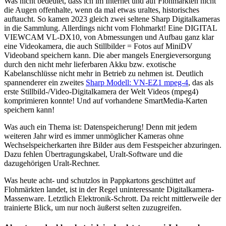
Was nicht bedeutet, dass ich im Internet und auf Flohmärkten nicht
die Augen offenhalte, wenn da mal etwas uraltes, historisches
auftaucht. So kamen 2023 gleich zwei seltene Sharp Digitalkameras
in die Sammlung. Allerdings nicht vom Flohmarkt! Eine DIGITAL
VIEWCAM VL-DX10, von Abmessungen und Aufbau ganz klar
eine Videokamera, die auch Stillbilder = Fotos auf MiniDV
Videoband speichern kann. Die aber mangels Energieversorgung
durch den nicht mehr lieferbaren Akku bzw. exotische
Kabelanschlüsse nicht mehr in Betrieb zu nehmen ist. Deutlich
spannenderer ein zweites
Sharp Modell: VN-EZ1 mpeg-4
, das als
erste Stillbild-/Video-Digitalkamera der Welt Videos (mpeg4)
komprimieren konnte! Und auf vorhandene SmartMedia-Karten
speichern kann!
Was auch ein Thema ist: Datenspeicherung! Denn mit jedem
weiteren Jahr wird es immer unmöglicher Kameras ohne
Wechselspeicherkarten ihre Bilder aus dem Festspeicher abzuringen.
Dazu fehlen Übertragungskabel, Uralt-Software und die
dazugehörigen Uralt-Rechner.
Was heute acht- und schutzlos in Pappkartons geschüttet auf
Flohmärkten landet, ist in der Regel uninteressante Digitalkamera-
Massenware. Letztlich Elektronik-Schrott. Da reicht mittlerweile der
trainierte Blick, um nur noch äußerst selten zuzugreifen.