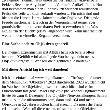
„Kategorie“ ziemlich weit unten die per Häkchen aktivierbaren
Felder „Beendete Angebote“ und „Verkaufte Artikel“ findet. Nur
dort bekommen man einen Eindruck, zu welchen realistischen
Preise die Teile wirklich verkauft wurden ... Für mich sind und
bleiben die Linsen Jahre-, Jahrzehnte-alte Objektive. Die große
Freude machen, ja! Die ich in der Vergangenheit gerne, aber
grundsätzlich nur zu vertretbaren Preisen erworben habe. Was
aktuell "in der Bucht" (eBay) angeboten wird, kann mehrheitlich
weiter in den virtuellen Regalen verstauben.
Eine Sache noch zu Objektiven generell
Bei meinen Experimenten mit Altglas hatte ich bereits öfters
bemerkt: "Gefühlt wird aktuell jede Woche irgendein neues
Objektiv vorgestellt. Wer soll die eigentlich alle kaufen?"
Mit dieser Ansicht lag ich weit daneben!
Ich habe einfach mal www.digitalkamera.de "befragt" und unter
dem Menüpunkt "Objektive" 2023 durchsucht. 2023 wurden nicht
im Wochentakt Objektive präsentiert, tatsächlich sind es im
Durchschnitt fast genau zwei Objektive pro Woche! Digitalkamera
listete bis zum 8. Dezember 102 Objektiv-Neuvorstellungen. Schaut
man kurz in die nikonrumors.com, dann sind 104 und mehr
Objektive in 52 Jahreswochen längst erreicht. Da muss die Frage
erlaubt sein: "Wer soll diese neuen, oft sehr teuren Objektive