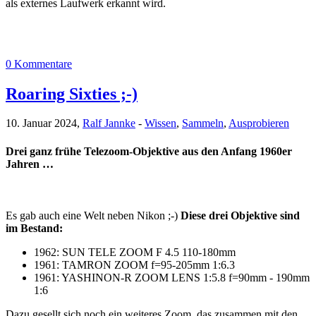
als externes Laufwerk erkannt wird.
0 Kommentare
Roaring Sixties ;-)
10. Januar 2024,
Ralf Jannke
-
Wissen
,
Sammeln
,
Ausprobieren
Drei ganz frühe Telezoom-Objektive aus den Anfang 1960er
Jahren …
Es gab auch eine Welt neben Nikon ;-)
Diese drei Objektive sind
im Bestand:
1962: SUN TELE ZOOM F 4.5 110-180mm
1961: TAMRON ZOOM f=95-205mm 1:6.3
1961: YASHINON-R ZOOM LENS 1:5.8 f=90mm - 190mm
1:6
Dazu gesellt sich noch ein weiteres Zoom, das zusammen mit den