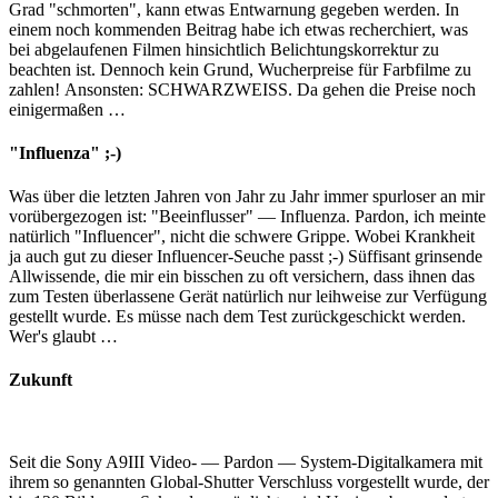
Grad "schmorten", kann etwas Entwarnung gegeben werden. In
einem noch kommenden Beitrag habe ich etwas recherchiert, was
bei abgelaufenen Filmen hinsichtlich Belichtungskorrektur zu
beachten ist. Dennoch kein Grund, Wucherpreise für Farbfilme zu
zahlen! Ansonsten: SCHWARZWEISS. Da gehen die Preise noch
einigermaßen …
"Influenza" ;-)
Was über die letzten Jahren von Jahr zu Jahr immer spurloser an mir
vorübergezogen ist: "Beeinflusser" — Influenza. Pardon, ich meinte
natürlich "Influencer", nicht die schwere Grippe. Wobei Krankheit
ja auch gut zu dieser Influencer-Seuche passt ;-) Süffisant grinsende
Allwissende, die mir ein bisschen zu oft versichern, dass ihnen das
zum Testen überlassene Gerät natürlich nur leihweise zur Verfügung
gestellt wurde. Es müsse nach dem Test zurückgeschickt werden.
Wer's glaubt …
Zukunft
Seit die Sony A9III Video- — Pardon — System-Digitalkamera mit
ihrem so genannten Global-Shutter Verschluss vorgestellt wurde, der