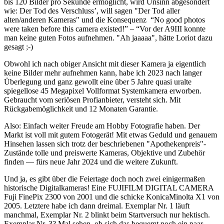
bis 120 Bilder pro Sekunde ermöglicht, wird Unsinn abgesondert
wie: Der Tod des Verschluss’, will sagen "Der Tod aller
alten/anderen Kameras" und die Konsequenz “No good photos
were taken before this camera existed!” – “Vor der A9III konnte
man keine guten Fotos aufnehmen. "Ah jaaaaa", hätte Loriot dazu
gesagt ;-)
Obwohl ich nach obiger Ansicht mit dieser Kamera ja eigentlich
keine Bilder mehr aufnehmen kann, habe ich 2023 nach langer
Überlegung und ganz gewollt eine über 5 Jahre quasi uralte
spiegellose 45 Megapixel Vollformat Systemkamera erworben.
Gebraucht vom seriösen Profianbieter, versteht sich. Mit
Rückgabemöglichkeit und 12 Monaten Garantie.
Also: Einfach weiter Freude am Hobby Fotografie haben. Der
Markt ist voll mit gutem Fotogerät! Mit etwas Geduld und genauem
Hinsehen lassen sich trotz der beschriebenen "Apothekenpreis"-
Zustände tolle und preiswerte Kameras, Objektive und Zubehör
finden — fürs neue Jahr 2024 und die weitere Zukunft.
Und ja, es gibt über die Feiertage doch noch zwei einigermaßen
historische Digitalkameras! Eine FUJIFILM DIGITAL CAMERA
Fuji FinePix 2300 von 2001 und die schicke KonicaMinolta X1 von
2005. Letztere habe ich dann dreimal. Exemplar Nr. 1 läuft
manchmal, Exemplar Nr. 2 blinkt beim Startversuch nur hektisch.
Exemplar Nr. 3? Mal sehen, ob sich das bequemt noch ein paar