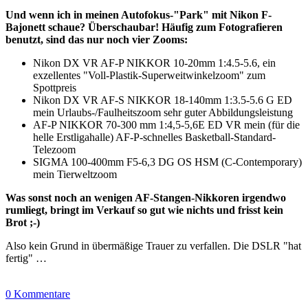
Und wenn ich in meinen Autofokus-"Park" mit Nikon F-
Bajonett schaue? Überschaubar! Häufig zum Fotografieren
benutzt, sind das nur noch vier Zooms:
Nikon DX VR AF-P NIKKOR 10-20mm 1:4.5-5.6, ein
exzellentes "Voll-Plastik-Superweitwinkelzoom" zum
Spottpreis
Nikon DX VR AF-S NIKKOR 18-140mm 1:3.5-5.6 G ED
mein Urlaubs-/Faulheitszoom sehr guter Abbildungsleistung
AF-P NIKKOR 70-300 mm 1:4,5-5,6E ED VR mein (für die
helle Erstligahalle) AF-P-schnelles Basketball-Standard-
Telezoom
SIGMA 100-400mm F5-6,3 DG OS HSM (C-Contemporary)
mein Tierweltzoom
Was sonst noch an wenigen AF-Stangen-Nikkoren irgendwo
rumliegt, bringt im Verkauf so gut wie nichts und frisst kein
Brot ;-)
Also kein Grund in übermäßige Trauer zu verfallen. Die DSLR "hat
fertig" …
0 Kommentare