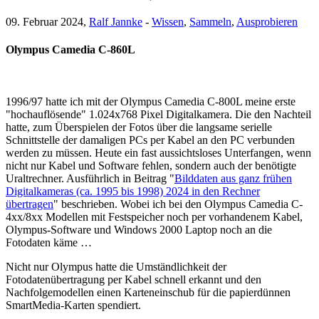
09. Februar 2024,
Ralf Jannke
-
Wissen
,
Sammeln
,
Ausprobieren
Olympus Camedia C-860L
1996/97 hatte ich mit der Olympus Camedia C-800L meine erste
"hochauflösende" 1.024x768 Pixel Digitalkamera. Die den Nachteil
hatte, zum Überspielen der Fotos über die langsame serielle
Schnittstelle der damaligen PCs per Kabel an den PC verbunden
werden zu müssen. Heute ein fast aussichtsloses Unterfangen, wenn
nicht nur Kabel und Software fehlen, sondern auch der benötigte
Uraltrechner. Ausführlich in Beitrag "
Bilddaten aus ganz frühen
Digitalkameras (ca. 1995 bis 1998) 2024 in den Rechner
übertragen
" beschrieben. Wobei ich bei den Olympus Camedia C-
4xx/8xx Modellen mit Festspeicher noch per vorhandenem Kabel,
Olympus-Software und Windows 2000 Laptop noch an die
Fotodaten käme …
Nicht nur Olympus hatte die Umständlichkeit der
Fotodatenübertragung per Kabel schnell erkannt und den
Nachfolgemodellen einen Karteneinschub für die papierdünnen
SmartMedia-Karten spendiert.