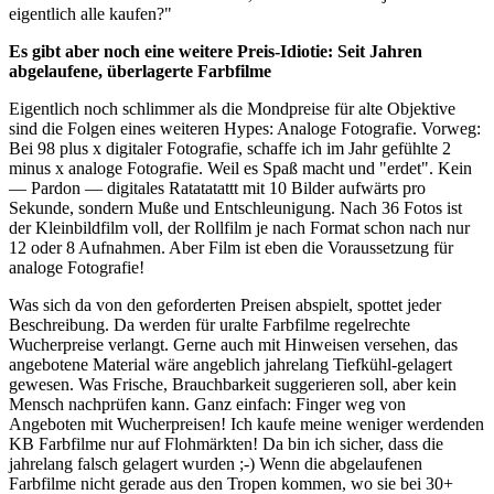
eigentlich alle kaufen?"
Es gibt aber noch eine weitere Preis-Idiotie: Seit Jahren
abgelaufene, überlagerte Farbfilme
Eigentlich noch schlimmer als die Mondpreise für alte Objektive
sind die Folgen eines weiteren Hypes: Analoge Fotografie. Vorweg:
Bei 98 plus x digitaler Fotografie, schaffe ich im Jahr gefühlte 2
minus x analoge Fotografie. Weil es Spaß macht und "erdet". Kein
— Pardon — digitales Ratatatattt mit 10 Bilder aufwärts pro
Sekunde, sondern Muße und Entschleunigung. Nach 36 Fotos ist
der Kleinbildfilm voll, der Rollfilm je nach Format schon nach nur
12 oder 8 Aufnahmen. Aber Film ist eben die Voraussetzung für
analoge Fotografie!
Was sich da von den geforderten Preisen abspielt, spottet jeder
Beschreibung. Da werden für uralte Farbfilme regelrechte
Wucherpreise verlangt. Gerne auch mit Hinweisen versehen, das
angebotene Material wäre angeblich jahrelang Tiefkühl-gelagert
gewesen. Was Frische, Brauchbarkeit suggerieren soll, aber kein
Mensch nachprüfen kann. Ganz einfach: Finger weg von
Angeboten mit Wucherpreisen! Ich kaufe meine weniger werdenden
KB Farbfilme nur auf Flohmärkten! Da bin ich sicher, dass die
jahrelang falsch gelagert wurden ;-) Wenn die abgelaufenen
Farbfilme nicht gerade aus den Tropen kommen, wo sie bei 30+