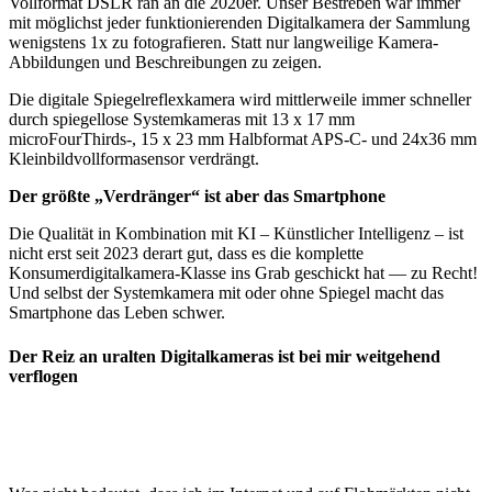
Vollformat DSLR ran an die 2020er. Unser Bestreben war immer
mit möglichst jeder funktionierenden Digitalkamera der Sammlung
wenigstens 1x zu fotografieren. Statt nur langweilige Kamera-
Abbildungen und Beschreibungen zu zeigen.
Die digitale Spiegelreflexkamera wird mittlerweile immer schneller
durch spiegellose Systemkameras mit 13 x 17 mm
microFourThirds-, 15 x 23 mm Halbformat APS-C- und 24x36 mm
Kleinbildvollformasensor verdrängt.
Der größte „Verdränger“ ist aber das Smartphone
Die Qualität in Kombination mit KI – Künstlicher Intelligenz – ist
nicht erst seit 2023 derart gut, dass es die komplette
Konsumerdigitalkamera-Klasse ins Grab geschickt hat — zu Recht!
Und selbst der Systemkamera mit oder ohne Spiegel macht das
Smartphone das Leben schwer.
Der Reiz an uralten Digitalkameras ist bei mir weitgehend
verflogen