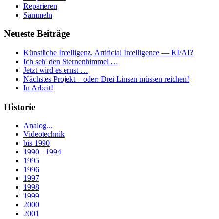
Reparieren
Sammeln
Neueste Beiträge
Künstliche Intelligenz, Artificial Intelligence — KI/AI?
Ich seh' den Sternenhimmel …
Jetzt wird es ernst …
Nächstes Projekt – oder: Drei Linsen müssen reichen!
In Arbeit!
Historie
Analog...
Videotechnik
bis 1990
1990 - 1994
1995
1996
1997
1998
1999
2000
2001