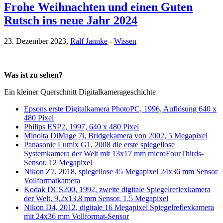
Frohe Weihnachten und einen Guten
Rutsch ins neue Jahr 2024
23. Dezember 2023,
Ralf Jannke
-
Wissen
Was ist zu sehen?
Ein kleiner Querschnitt Digitalkamerageschichte
Epsons erste Digitalkamera PhotoPC, 1996, Auflösung 640 x
480 Pixel
Philips ESP2, 1997, 640 x 480 Pixel
Minolta DiMage 7i, Bridgekamera von 2002, 5 Megapixel
Panasonic Lumix G1, 2008 die erste spiegellose
Systemkamera der Welt mit 13x17 mm microFourThirds-
Sensor, 12 Megapixel
Nikon Z7, 2018, spiegellose 45 Megapixel 24x36 mm Sensor
Vollformatkamera
Kodak DCS200, 1992, zweite digitale Spiegelreflexkamera
der Welt, 9,2x13,8 mm Sensor, 1,5 Megapixel
Nikon D4, 2012, digitale 16 Megapixel Spiegelreflexkamera
mit 24x36 mm Vollformat-Sensor