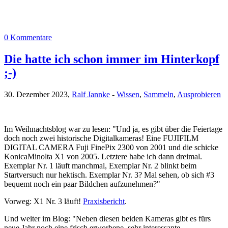
0 Kommentare
Die hatte ich schon immer im Hinterkopf
;-)
30. Dezember 2023,
Ralf Jannke
-
Wissen
,
Sammeln
,
Ausprobieren
Im Weihnachtsblog war zu lesen: "Und ja, es gibt über die Feiertage
doch noch zwei historische Digitalkameras! Eine FUJIFILM
DIGITAL CAMERA Fuji FinePix 2300 von 2001 und die schicke
KonicaMinolta X1 von 2005. Letztere habe ich dann dreimal.
Exemplar Nr. 1 läuft manchmal, Exemplar Nr. 2 blinkt beim
Startversuch nur hektisch. Exemplar Nr. 3? Mal sehen, ob sich #3
bequemt noch ein paar Bildchen aufzunehmen?"
Vorweg: X1 Nr. 3 läuft!
Praxisbericht
.
Und weiter im Blog: "Neben diesen beiden Kameras gibt es fürs
neue Jahr noch eine frisch erworbene, sehr interessante