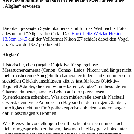
Als extrem dankbar hat sich in den letzten zwei Jahren aber
„Altglas“ erwiesen
Die oben gezeigten Systemkameras sind für das Weihnachts-Foto
allesamt mit "Altglas" bestückt, Das
Ernst Leitz Wetzlar Hektor
13,5cm 1:4,5
auf der Vollformat Nikon Z7 schießt dabei den Vogel
ab. Es wurde 1937 produziert!
Altglas?
Historische, eben (ur)alte Objektive für spiegellose
Messsucherkameras (Canon, Contax, Leica, Nikon) und längst nicht
mehr existierende Spiegelreflexkamerahersteller. Trotz mitunter sehr
speziellen Objektivanschlüssen gibt es fast für jedes Objektiv-
Bajonett Adapter, die dem wunderbaren „Altglas“ mit besonderem
Charme ein neues, zweites Leben auf der spiegellosen
Systemkamera schenken. Was sich mittlerweile aber als Nachteil
erweist, denn viele Anbieter in eBay sind in dem irrigen Glauben,
ihr Altglas nicht nur für Apothekenpreise anbieten, sondern sogar
dafür losschlagen zu können.
Was Preiswahnvorstellungen betrifft, scheint es sich immer noch
nicht rumgesprochen zu haben, dass man in eBay ganz links unter