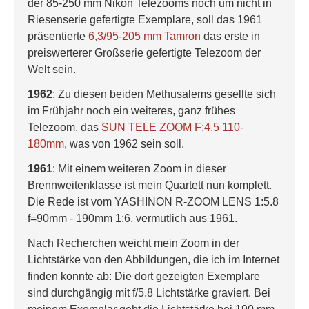
der 85-250 mm Nikon Telezooms noch um nicht in
Riesenserie gefertigte Exemplare, soll das 1961
präsentierte
6,3/95-205 mm Tamron
das erste in
preiswerterer Großserie gefertigte Telezoom der
Welt sein.
1962
: Zu diesen beiden Methusalems gesellte sich
im Frühjahr noch ein weiteres, ganz frühes
Telezoom, das
SUN TELE ZOOM F:4.5 110-
180mm
, was von 1962 sein soll.
1961
: Mit einem weiteren Zoom in dieser
Brennweitenklasse ist mein Quartett nun komplett.
Die Rede ist vom YASHINON R-ZOOM LENS 1:5.8
f=90mm - 190mm 1:6, vermutlich aus 1961.
Nach Recherchen weicht mein Zoom in der
Lichtstärke von den Abbildungen, die ich im Internet
finden konnte ab: Die dort gezeigten Exemplare
sind durchgängig mit f/5.8 Lichtstärke graviert. Bei