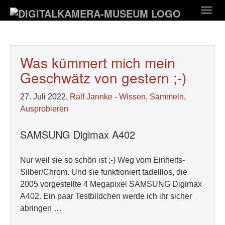
Zum
Togg
Hauptinhalt
navig
springen
Was kümmert mich mein
Geschwätz von gestern ;-)
27. Juli 2022,
Ralf Jannke
-
Wissen
,
Sammeln
,
Ausprobieren
SAMSUNG Digimax A402
Nur weil sie so schön ist ;-) Weg vom Einheits-
Silber/Chrom. Und sie funktioniert tadelllos, die
2005 vorgestellte 4 Megapixel SAMSUNG Digimax
A402. Ein paar Testbildchen werde ich ihr sicher
abringen …