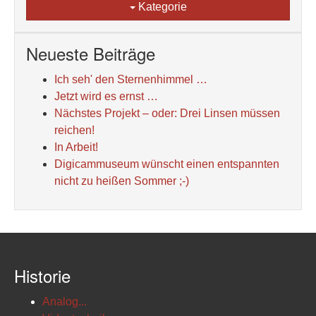
Kategorie
Neueste Beiträge
Ich seh' den Sternenhimmel …
Jetzt wird es ernst …
Nächstes Projekt – oder: Drei Linsen müssen
reichen!
In Arbeit!
Digicammuseum wünscht einen entspannten
nicht zu heißen Sommer ;-)
Historie
Analog...