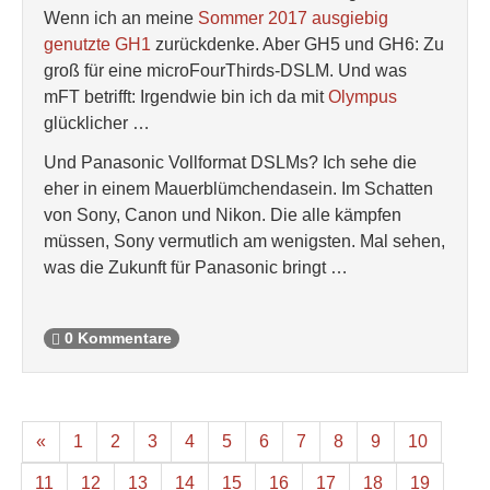
Wenn ich an meine
Sommer 2017 ausgiebig
genutzte GH1
zurückdenke. Aber GH5 und GH6: Zu
groß für eine microFourThirds-DSLM. Und was
mFT betrifft: Irgendwie bin ich da mit
Olympus
glücklicher …
Und Panasonic Vollformat DSLMs? Ich sehe die
eher in einem Mauerblümchendasein. Im Schatten
von Sony, Canon und Nikon. Die alle kämpfen
müssen, Sony vermutlich am wenigsten. Mal sehen,
was die Zukunft für Panasonic bringt …
0 Kommentare
«
1
2
3
4
5
6
7
8
9
10
11
12
13
14
15
16
17
18
19