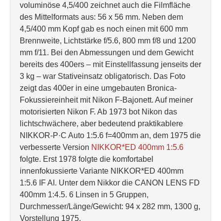
voluminöse 4,5/400 zeichnet auch die Filmfläche
des Mittelformats aus: 56 x 56 mm. Neben dem
4,5/400 mm Kopf gab es noch einen mit 600 mm
Brennweite, Lichtstärke f/5.6, 800 mm f/8 und 1200
mm f/11. Bei den Abmessungen und dem Gewicht
bereits des 400ers – mit Einstellfassung jenseits der
3 kg – war Stativeinsatz obligatorisch. Das Foto
zeigt das 400er in eine umgebauten Bronica-
Fokussiereinheit mit Nikon F-Bajonett. Auf meiner
motorisierten Nikon F. Ab 1973 bot Nikon das
lichtschwächere, aber bedeutend praktikablere
NIKKOR-P·C Auto 1:5.6 f=400mm an, dem 1975 die
verbesserte Version
NIKKOR*ED 400mm 1:5.6
folgte. Erst 1978 folgte die komfortabel
innenfokussierte Variante NIKKOR*ED 400mm
1:5.6 IF AI. Unter dem Nikkor die CANON LENS FD
400mm 1:4.5. 6 Linsen in 5 Gruppen,
Durchmesser/Länge/Gewicht: 94 x 282 mm, 1300 g,
Vorstellung 1975.