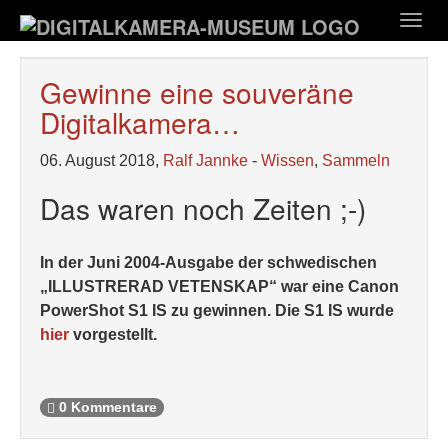
Zum
Togg
Hauptinhalt
navig
springen
Gewinne eine souveräne
Digitalkamera…
06. August 2018,
Ralf Jannke
-
Wissen
,
Sammeln
Das waren noch Zeiten ;-)
In der Juni 2004-Ausgabe der schwedischen
„ILLUSTRERAD VETENSKAP“ war eine Canon
PowerShot S1 IS zu gewinnen. Die S1 IS wurde
hier
vorgestellt.
0 Kommentare