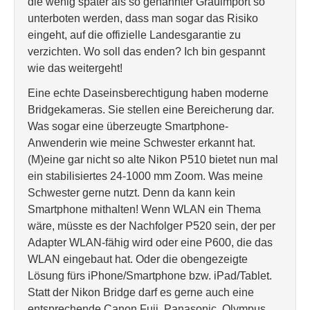
die wenig später als so genannter Grauimport so
unterboten werden, dass man sogar das Risiko
eingeht, auf die offizielle Landesgarantie zu
verzichten. Wo soll das enden? Ich bin gespannt
wie das weitergeht!
Eine echte Daseinsberechtigung haben moderne
Bridgekameras. Sie stellen eine Bereicherung dar.
Was sogar eine überzeugte Smartphone-
Anwenderin wie meine Schwester erkannt hat.
(M)eine gar nicht so alte Nikon P510 bietet nun mal
ein stabilisiertes 24-1000 mm Zoom. Was meine
Schwester gerne nutzt. Denn da kann kein
Smartphone mithalten! Wenn WLAN ein Thema
wäre, müsste es der Nachfolger P520 sein, der per
Adapter WLAN-fähig wird oder eine P600, die das
WLAN eingebaut hat. Oder die obengezeigte
Lösung fürs iPhone/Smartphone bzw. iPad/Tablet.
Statt der Nikon Bridge darf es gerne auch eine
entsprechende Canon Fuji, Panasonic, Olympus