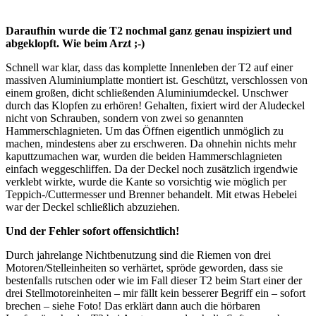
Daraufhin wurde die T2 nochmal ganz genau inspiziert und
abgeklopft. Wie beim Arzt ;-)
Schnell war klar, dass das komplette Innenleben der T2 auf einer
massiven Aluminiumplatte montiert ist. Geschützt, verschlossen von
einem großen, dicht schließenden Aluminiumdeckel. Unschwer
durch das Klopfen zu erhören! Gehalten, fixiert wird der Aludeckel
nicht von Schrauben, sondern von zwei so genannten
Hammerschlagnieten. Um das Öffnen eigentlich unmöglich zu
machen, mindestens aber zu erschweren. Da ohnehin nichts mehr
kaputtzumachen war, wurden die beiden Hammerschlagnieten
einfach weggeschliffen. Da der Deckel noch zusätzlich irgendwie
verklebt wirkte, wurde die Kante so vorsichtig wie möglich per
Teppich-/Cuttermesser und Brenner behandelt. Mit etwas Hebelei
war der Deckel schließlich abzuziehen.
Und der Fehler sofort offensichtlich!
Durch jahrelange Nichtbenutzung sind die Riemen von drei
Motoren/Stelleinheiten so verhärtet, spröde geworden, dass sie
bestenfalls rutschen oder wie im Fall dieser T2 beim Start einer der
drei Stellmotoreinheiten – mir fällt kein besserer Begriff ein – sofort
brechen – siehe Foto! Das erklärt dann auch die hörbaren