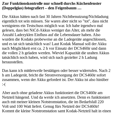
Zur Funktionskontrolle nur schnell durchs Küchenfenster
(Doppelglas) fotografiert – den Feigenbaum …
Die Akkus hätten nach fast 30 Jahren Nichtbenutzung/Nichtladung
eigentlich tot sein müssen. Sie waren aber nicht so "tot", dass nicht
wenigstens ein Testschuss möglich war. Ich habe irgendwo mal
gelesen, dass bei NiCd-Akkus weniger das Alter, als mehr die
Anzahl Ladezyklen Einfluss auf die Lebensdauer haben. Also
wurden die Kodaks probeweise an die Ladegeräte angeschlossen,
und es tat sich tatsächlich was! Laut Kodak Manual soll der Akku
nach Möglichkeit erst ca. 2 h vor Einsatz der DCS460ir und dann
die vollen 2 h geladen werden. Wieviel Kapazität die uralten Akkus
tatsächlich noch haben, wird sich nach gezielter 2 h Ladung
herausstellen.
Das kann ich mittlerweile bestätigen oder besser widerrufen. Nach 2
h am Ladegerät, bricht die Stromversorgung der DCS460ir sofort
zusammen, wenn der Akku gefordert ist. Der Akku ist also hinüber
:-(
Aber auch ohne geladene Akkus funktioniert die DCS460ir am
Netzteil hängend. Und da werde ich ansetzten. Denn es funktioniert
auch mit meiner kleinen Notstromstation, die im Bedarfsfall 220
Volt und 100 Watt liefert. Genug fürs Netzteil der DCS460ir!
Kommt die kleine Notstromstation samt Kodak-Netzteil halt in einen