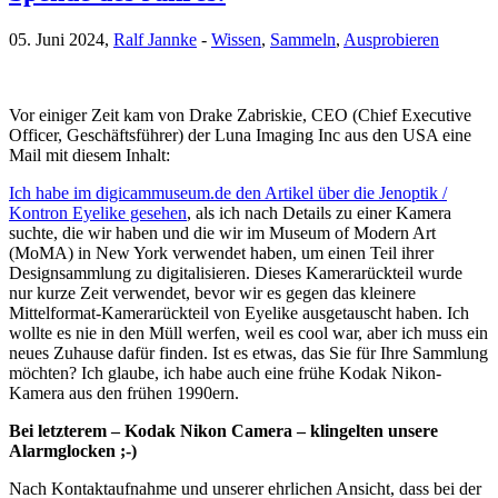
05. Juni 2024,
Ralf Jannke
-
Wissen
,
Sammeln
,
Ausprobieren
Vor einiger Zeit kam von Drake Zabriskie, CEO (Chief Executive
Officer, Geschäftsführer) der Luna Imaging Inc aus den USA eine
Mail mit diesem Inhalt:
Ich habe im digicammuseum.de den Artikel über die Jenoptik /
Kontron Eyelike gesehen
, als ich nach Details zu einer Kamera
suchte, die wir haben und die wir im Museum of Modern Art
(MoMA) in New York verwendet haben, um einen Teil ihrer
Designsammlung zu digitalisieren. Dieses Kamerarückteil wurde
nur kurze Zeit verwendet, bevor wir es gegen das kleinere
Mittelformat-Kamerarückteil von Eyelike ausgetauscht haben. Ich
wollte es nie in den Müll werfen, weil es cool war, aber ich muss ein
neues Zuhause dafür finden. Ist es etwas, das Sie für Ihre Sammlung
möchten? Ich glaube, ich habe auch eine frühe Kodak Nikon-
Kamera aus den frühen 1990ern.
Bei letzterem – Kodak Nikon Camera – klingelten unsere
Alarmglocken ;-)
Nach Kontaktaufnahme und unserer ehrlichen Ansicht, dass bei der