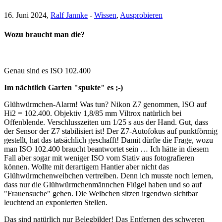
16. Juni 2024,
Ralf Jannke
-
Wissen
,
Ausprobieren
Wozu braucht man die?
Genau sind es ISO 102.400
Im nächtlich Garten "spukte" es ;-)
Glühwürmchen-Alarm! Was tun? Nikon Z7 genommen, ISO auf
Hi2 = 102.400. Objektiv 1,8/85 mm Viltrox natürlich bei
Offenblende. Verschlusszeiten um 1/25 s aus der Hand. Gut, dass
der Sensor der Z7 stabilisiert ist! Der Z7-Autofokus auf punktförmig
gestellt, hat das tatsächlich geschafft! Damit dürfte die Frage, wozu
man ISO 102.400 braucht beantwortet sein … Ich hätte in diesem
Fall aber sogar mit weniger ISO vom Stativ aus fotografieren
können. Wollte mit derartigem Hantier aber nicht das
Glühwürmchenweibchen vertreiben. Denn ich musste noch lernen,
dass nur die Glühwürmchenmännchen Flügel haben und so auf
"Frauensuche" gehen. Die Weibchen sitzen irgendwo sichtbar
leuchtend an exponierten Stellen.
Das sind natürlich nur Belegbilder! Das Entfernen des schweren