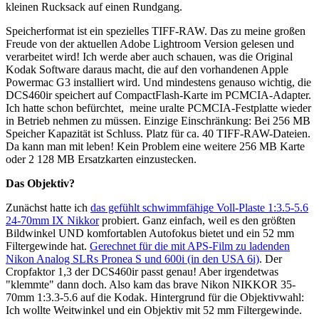
kleinen Rucksack auf einen Rundgang.
Speicherformat ist ein spezielles TIFF-RAW. Das zu meine großen
Freude von der aktuellen Adobe Lightroom Version gelesen und
verarbeitet wird! Ich werde aber auch schauen, was die Original
Kodak Software daraus macht, die auf den vorhandenen Apple
Powermac G3 installiert wird. Und mindestens genauso wichtig, die
DCS460ir speichert auf CompactFlash-Karte im PCMCIA-Adapter.
Ich hatte schon befürchtet, meine uralte PCMCIA-Festplatte wieder
in Betrieb nehmen zu müssen. Einzige Einschränkung: Bei 256 MB
Speicher Kapazität ist Schluss. Platz für ca. 40 TIFF-RAW-Dateien.
Da kann man mit leben! Kein Problem eine weitere 256 MB Karte
oder 2 128 MB Ersatzkarten einzustecken.
Das Objektiv?
Zunächst hatte ich
das gefühlt schwimmfähige Voll-Plaste 1:3.5-5.6
24-70mm IX Nikkor
probiert. Ganz einfach, weil es den größten
Bildwinkel UND komfortablen Autofokus bietet und ein 52 mm
Filtergewinde hat.
Gerechnet für die mit APS-Film zu ladenden
Nikon Analog SLRs Pronea S und 600i (in den USA 6i)
. Der
Cropfaktor 1,3 der DCS460ir passt genau! Aber irgendetwas
"klemmte" dann doch. Also kam das brave Nikon NIKKOR 35-
70mm 1:3.3-5.6 auf die Kodak. Hintergrund für die Objektivwahl:
Ich wollte Weitwinkel und ein Objektiv mit 52 mm Filtergewinde.