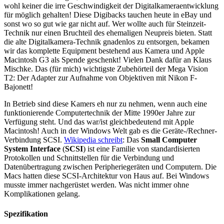
wohl keiner die irre Geschwindigkeit der Digitalkameraentwicklung
für möglich gehalten! Diese Digibacks tauchen heute in eBay und
sonst wo so gut wie gar nicht auf. Wer wollte auch für Steinzeit-
Technik nur einen Bruchteil des ehemaligen Neupreis bieten. Statt
die alte Digitalkamera-Technik gnadenlos zu entsorgen, bekamen
wir das komplette Equipment bestehend aus Kamera und Apple
Macintosh G3 als Spende geschenkt! Vielen Dank dafür an Klaus
Mischke. Das (für mich) wichtigste Zubehörteil der Mega Vision
T2: Der Adapter zur Aufnahme von Objektiven mit Nikon F-
Bajonett!
In Betrieb sind diese Kamers eh nur zu nehmen, wenn auch eine
funktionierende Computertechnik der Mitte 1990er Jahre zur
Verfügung steht. Und das war/ist gleichbedeutend mit Apple
Macintosh! Auch in der Windows Welt gab es die Geräte-/Rechner-
Verbindung SCSI.
Wikipedia schreibt
: Das
Small Computer
System Interface
(
SCSI
) ist eine Familie von standardisierten
Protokollen und Schnittstellen für die Verbindung und
Datenübertragung zwischen Peripheriegeräten und Computern. Die
Macs hatten diese SCSI-Architektur von Haus auf. Bei Windows
musste immer nachgerüstet werden. Was nicht immer ohne
Komplikationen gelang.
Spezifikation