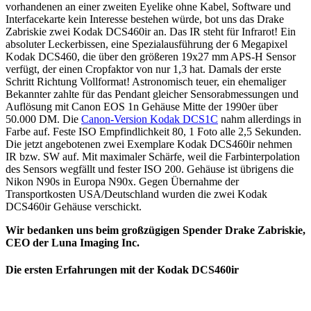
vorhandenen an einer zweiten Eyelike ohne Kabel, Software und
Interfacekarte kein Interesse bestehen würde, bot uns das Drake
Zabriskie zwei Kodak DCS460ir an. Das IR steht für Infrarot! Ein
absoluter Leckerbissen, eine Spezialausführung der 6 Megapixel
Kodak DCS460, die über den größeren 19x27 mm APS-H Sensor
verfügt, der einen Cropfaktor von nur 1,3 hat. Damals der erste
Schritt Richtung Vollformat! Astronomisch teuer, ein ehemaliger
Bekannter zahlte für das Pendant gleicher Sensorabmessungen und
Auflösung mit Canon EOS 1n Gehäuse Mitte der 1990er über
50.000 DM. Die
Canon-Version Kodak DCS1C
nahm allerdings in
Farbe auf. Feste ISO Empfindlichkeit 80, 1 Foto alle 2,5 Sekunden.
Die jetzt angebotenen zwei Exemplare Kodak DCS460ir nehmen
IR bzw. SW auf. Mit maximaler Schärfe, weil die Farbinterpolation
des Sensors wegfällt und fester ISO 200. Gehäuse ist übrigens die
Nikon N90s in Europa N90x. Gegen Übernahme der
Transportkosten USA/Deutschland wurden die zwei Kodak
DCS460ir Gehäuse verschickt.
Wir bedanken uns beim großzügigen Spender Drake Zabriskie,
CEO der Luna Imaging Inc.
Die ersten Erfahrungen mit der Kodak DCS460ir