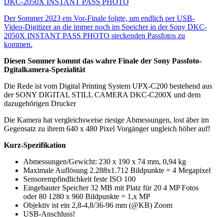
DKC-2050X INSTANT PASS PHOTO
Der Sommer 2023 ein Vor-Finale folgte, um endlich per USB-
Video-Digitizer an die immer noch im Speicher in der Sony DKC-
2050X INSTANT PASS PHOTO steckenden Passfotos zu
kommen.
Diesen Sommer kommt das wahre Finale der Sony Passfoto-
Dgitalkamera-Spezialität
Die Rede ist vom Digital Printing System UPX-C200 bestehend aus
der SONY DIGITAL STILL CAMERA DKC-C200X und dem
dazugehörigen Drucker
Die Kamera hat vergleichsweise riesige Abmessungen, lost äber im
Gegensatz zu ihrem 640 x 480 Pixel Vorgänger ungleich höher auf!
Kurz-Spezifikation
Abmessungen/Gewicht: 230 x 190 x 74 mm, 0,94 kg
Maximale Auflösung 2.288x1.712 Bildpunkte = 4 Megapixel
Sensorempfindlichkeit feste ISO 100
Eingebauter Speicher 32 MB mit Platz für 20 4 MP Fotos
oder 80 1280 x 960 Bildpunkte = 1,x MP
Objektiv ist ein 2,8-4,8/36-96 mm (@KB) Zoom
USB-Anschluss!