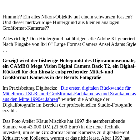
Hmmm?? Ein altes Nikon-Objektiv auf einem schwarzen Kasten?
Und dieser merkwürdige Hintergrund aus kleinen analogen
Großformat-Kameras??
Alles richtig! Den Hintergrund hat übrigens die Adobe KI generiert.
Nach Eingabe von 8x10" Large Format Camera Ansel Adams Style
…
Gezeigt wird der bisherige Höhepunkt des Digicammuseum.de,
ein CAMBO Mega Vision Digital Camera Back T2, ein Digital-
Rückteil für den Einsatz entsprechender Mittel- und
Großformat-Kameras in der Berufs-Fotografie
Im Praxisbeitrag Digibacks: "
Die ersten digitalen Rückwände für
Mittelformat SLRs und Großformat-Fachkameras und Scankameras
aus den Mitte 1990er Jahren
" wurden die Anfänge der
Digitalfotografie im Bereich der professionellen Studio-Fotografie
erzählt.
Das Foto Atelier Klaus Mischke hat 1997 die atemberaubende
Summe von 43.000 DM (21.500 Euro) in die neue Technik
investiert, um seine Großformat-Sinar-Kameras zu digitalisieren!
Kritisiert von Kollegen, warum er das nicht lease. Aber 1997 hat