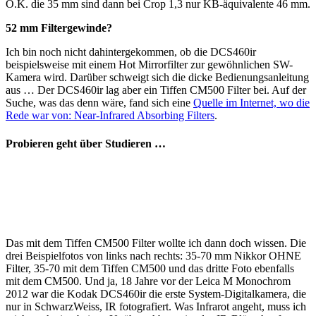
O.K. die 35 mm sind dann bei Crop 1,3 nur KB-äquivalente 46 mm.
52 mm Filtergewinde?
Ich bin noch nicht dahintergekommen, ob die DCS460ir
beispielsweise mit einem Hot Mirrorfilter zur gewöhnlichen SW-
Kamera wird. Darüber schweigt sich die dicke Bedienungsanleitung
aus … Der DCS460ir lag aber ein Tiffen CM500 Filter bei. Auf der
Suche, was das denn wäre, fand sich eine
Quelle im Internet, wo die
Rede war von: Near-Infrared Absorbing Filters
.
Probieren geht über Studieren …
Das mit dem Tiffen CM500 Filter wollte ich dann doch wissen. Die
drei Beispielfotos von links nach rechts: 35-70 mm Nikkor OHNE
Filter, 35-70 mit dem Tiffen CM500 und das dritte Foto ebenfalls
mit dem CM500. Und ja, 18 Jahre vor der Leica M Monochrom
2012 war die Kodak DCS460ir die erste System-Digitalkamera, die
nur in SchwarzWeiss, IR fotografiert. Was Infrarot angeht, muss ich