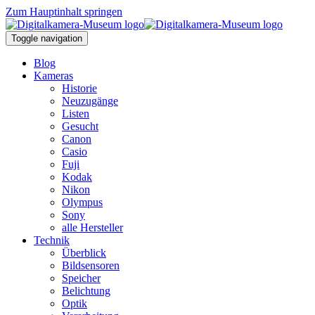
Zum Hauptinhalt springen
Toggle navigation
Blog
Kameras
Historie
Neuzugänge
Listen
Gesucht
Canon
Casio
Fuji
Kodak
Nikon
Olympus
Sony
alle Hersteller
Technik
Überblick
Bildsensoren
Speicher
Belichtung
Optik