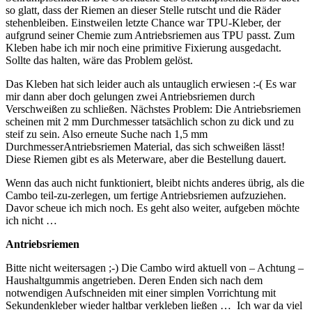
so glatt, dass der Riemen an dieser Stelle rutscht und die Räder
stehenbleiben. Einstweilen letzte Chance war TPU-Kleber, der
aufgrund seiner Chemie zum Antriebsriemen aus TPU passt. Zum
Kleben habe ich mir noch eine primitive Fixierung ausgedacht.
Sollte das halten, wäre das Problem gelöst.
Das Kleben hat sich leider auch als untauglich erwiesen :-( Es war
mir dann aber doch gelungen zwei Antriebsriemen durch
Verschweißen zu schließen. Nächstes Problem: Die Antriebsriemen
scheinen mit 2 mm Durchmesser tatsächlich schon zu dick und zu
steif zu sein. Also erneute Suche nach 1,5 mm
DurchmesserAntriebsriemen Material, das sich schweißen lässt!
Diese Riemen gibt es als Meterware, aber die Bestellung dauert.
Wenn das auch nicht funktioniert, bleibt nichts anderes übrig, als die
Cambo teil-zu-zerlegen, um fertige Antriebsriemen aufzuziehen.
Davor scheue ich mich noch. Es geht also weiter, aufgeben möchte
ich nicht …
Antriebsriemen
Bitte nicht weitersagen ;-) Die Cambo wird aktuell von – Achtung –
Haushaltgummis angetrieben. Deren Enden sich nach dem
notwendigen Aufschneiden mit einer simplen Vorrichtung mit
Sekundenkleber wieder haltbar verkleben ließen … Ich war da viel