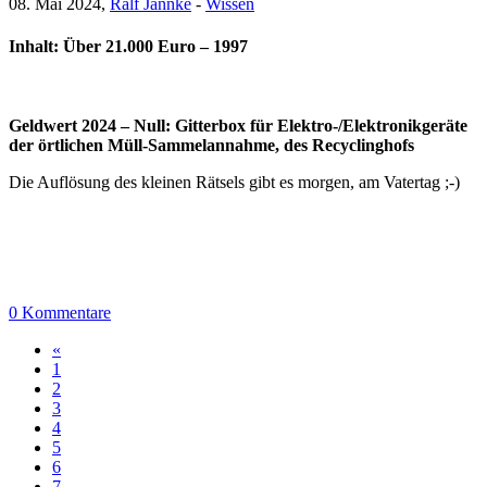
08. Mai 2024,
Ralf Jannke
-
Wissen
Inhalt: Über 21.000 Euro – 1997
Geldwert 2024 – Null: Gitterbox für Elektro-/Elektronikgeräte
der örtlichen Müll-Sammelannahme, des Recyclinghofs
Die Auflösung des kleinen Rätsels gibt es morgen, am Vatertag ;-)
0 Kommentare
«
1
2
3
4
5
6
7