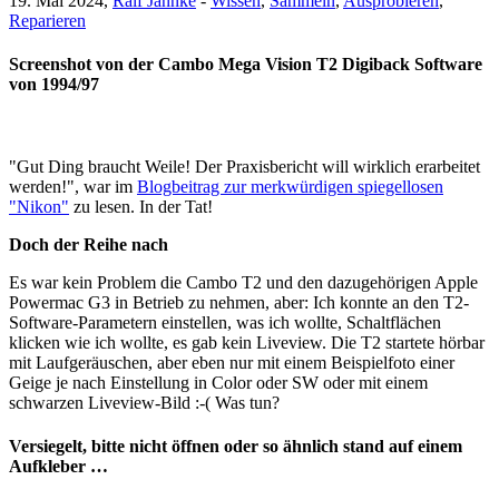
19. Mai 2024,
Ralf Jannke
-
Wissen
,
Sammeln
,
Ausprobieren
,
Reparieren
Screenshot von der Cambo Mega Vision T2 Digiback Software
von 1994/97
"Gut Ding braucht Weile! Der Praxisbericht will wirklich erarbeitet
werden!", war im
Blogbeitrag zur merkwürdigen spiegellosen
"Nikon"
zu lesen. In der Tat!
Doch der Reihe nach
Es war kein Problem die Cambo T2 und den dazugehörigen Apple
Powermac G3 in Betrieb zu nehmen, aber: Ich konnte an den T2-
Software-Parametern einstellen, was ich wollte, Schaltflächen
klicken wie ich wollte, es gab kein Liveview. Die T2 startete hörbar
mit Laufgeräuschen, aber eben nur mit einem Beispielfoto einer
Geige je nach Einstellung in Color oder SW oder mit einem
schwarzen Liveview-Bild :-( Was tun?
Versiegelt, bitte nicht öffnen oder so ähnlich stand auf einem
Aufkleber …