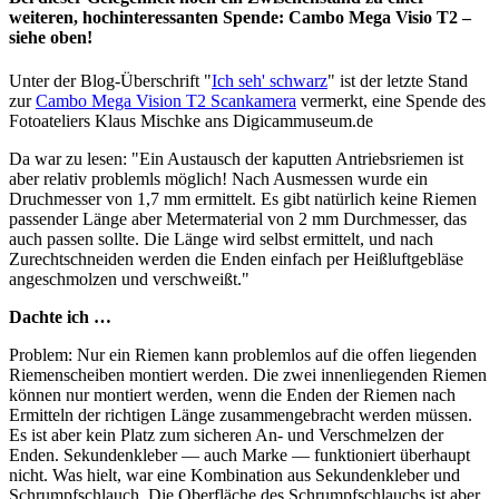
weiteren, hochinteressanten Spende: Cambo Mega Visio T2 –
siehe oben!
Unter der Blog-Überschrift "
Ich seh' schwarz
" ist der letzte Stand
zur
Cambo Mega Vision T2 Scankamera
vermerkt, eine Spende des
Fotoateliers Klaus Mischke ans Digicammuseum.de
Da war zu lesen: "Ein Austausch der kaputten Antriebsriemen ist
aber relativ problemls möglich! Nach Ausmessen wurde ein
Druchmesser von 1,7 mm ermittelt. Es gibt natürlich keine Riemen
passender Länge aber Metermaterial von 2 mm Durchmesser, das
auch passen sollte. Die Länge wird selbst ermittelt, und nach
Zurechtschneiden werden die Enden einfach per Heißluftgebläse
angeschmolzen und verschweißt."
Dachte ich …
Problem: Nur ein Riemen kann problemlos auf die offen liegenden
Riemenscheiben montiert werden. Die zwei innenliegenden Riemen
können nur montiert werden, wenn die Enden der Riemen nach
Ermitteln der richtigen Länge zusammengebracht werden müssen.
Es ist aber kein Platz zum sicheren An- und Verschmelzen der
Enden. Sekundenkleber — auch Marke — funktioniert überhaupt
nicht. Was hielt, war eine Kombination aus Sekundenkleber und
Schrumpfschlauch. Die Oberfläche des Schrumpfschlauchs ist aber