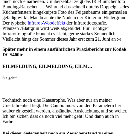
mich noch einarbeiten. Unübersehbar zeigt das IR-Blümchenfoto
Banding-Rauschen … Während das schnell durchs Doppelglas des
Küchenfensters hingeknipste Foto des Feigenbaums einigermaßen
gefällig wirkt. Man beachte die Nadeln der Kiefer im Hintergrund.
Der typische
Infrarot-Woodeffekt
der Infrarotfotografie.
Pflanzen-/Blattgrün wird weiß abgebildet! Für "richtige"
Infrarotfotografie braucht es Licht, gerne starkes Sonnenlicht …
Vielleicht fängt der Sommer dieses Jahr erst zum 21. Juni an ;-)
Später mehr in einem ausführlichen Praxisbericht zur Kodak
DCS460ir
EILMELDUNG, EILMELDUNG, EILM…
Sie geht!
Technisch noch eine Katastrophe. Was aber nur an meiner
Unerfahrenheit liegt. Die Cambo muss von den Parametern her
sauber eingestellt werden, anständige Ausleuchtung und so weiter.
Ich bin sicher, dass da noch viel mehr geht! Und dann auch in
Farbe!
Bei dieser Gelegenheit noch ein Zwischenstand zu einer