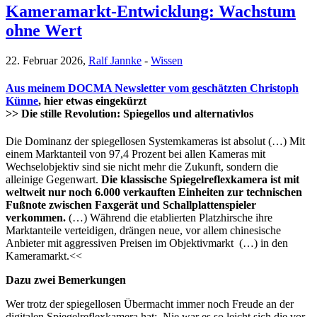
Kameramarkt-Entwicklung: Wachstum
ohne Wert
22. Februar 2026,
Ralf Jannke
-
Wissen
Aus meinem DOCMA Newsletter vom geschätzten Christoph
Künne
, hier etwas eingekürzt
>> Die stille Revolution: Spiegellos und alternativlos
Die Dominanz der spiegellosen Systemkameras ist absolut (…) Mit
einem Marktanteil von 97,4 Prozent bei allen Kameras mit
Wechselobjektiv sind sie nicht mehr die Zukunft, sondern die
alleinige Gegenwart.
Die klassische Spiegelreflexkamera ist mit
weltweit nur noch 6.000 verkauften Einheiten zur technischen
Fußnote zwischen Faxgerät und Schallplattenspieler
verkommen.
(…) Während die etablierten Platzhirsche ihre
Marktanteile verteidigen, drängen neue, vor allem chinesische
Anbieter mit aggressiven Preisen im Objektivmarkt (…) in den
Kameramarkt.<<
Dazu zwei Bemerkungen
Wer trotz der spiegellosen Übermacht immer noch Freude an der
digitalen Spiegelreflexkamera hat: Nie war es so leicht sich die vor