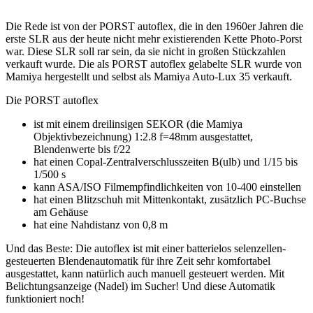
Die Rede ist von der PORST autoflex, die in den 1960er Jahren die
erste SLR aus der heute nicht mehr existierenden Kette Photo-Porst
war. Diese SLR soll rar sein, da sie nicht in großen Stückzahlen
verkauft wurde. Die als PORST autoflex gelabelte SLR wurde von
Mamiya hergestellt und selbst als Mamiya Auto-Lux 35 verkauft.
Die PORST autoflex
ist mit einem dreilinsigen SEKOR (die Mamiya
Objektivbezeichnung) 1:2.8 f=48mm ausgestattet,
Blendenwerte bis f/22
hat einen Copal-Zentralverschlusszeiten B(ulb) und 1/15 bis
1/500 s
kann ASA/ISO Filmempfindlichkeiten von 10-400 einstellen
hat einen Blitzschuh mit Mittenkontakt, zusätzlich PC-Buchse
am Gehäuse
hat eine Nahdistanz von 0,8 m
Und das Beste: Die autoflex ist mit einer batterielos selenzellen-
gesteuerten Blendenautomatik für ihre Zeit sehr komfortabel
ausgestattet, kann natürlich auch manuell gesteuert werden. Mit
Belichtungsanzeige (Nadel) im Sucher! Und diese Automatik
funktioniert noch!