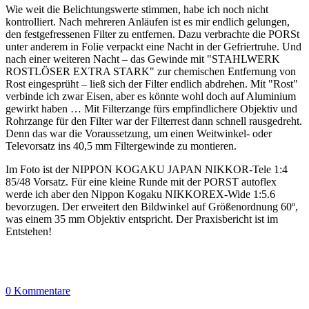
Wie weit die Belichtungswerte stimmen, habe ich noch nicht
kontrolliert. Nach mehreren Anläufen ist es mir endlich gelungen,
den festgefressenen Filter zu entfernen. Dazu verbrachte die PORSt
unter anderem in Folie verpackt eine Nacht in der Gefriertruhe. Und
nach einer weiteren Nacht – das Gewinde mit "STAHLWERK
ROSTLÖSER EXTRA STARK" zur chemischen Entfernung von
Rost eingesprüht – ließ sich der Filter endlich abdrehen. Mit "Rost"
verbinde ich zwar Eisen, aber es könnte wohl doch auf Aluminium
gewirkt haben … Mit Filterzange fürs empfindlichere Objektiv und
Rohrzange für den Filter war der Filterrest dann schnell rausgedreht.
Denn das war die Voraussetzung, um einen Weitwinkel- oder
Televorsatz ins 40,5 mm Filtergewinde zu montieren.
Im Foto ist der NIPPON KOGAKU JAPAN NIKKOR-Tele 1:4
85/48 Vorsatz. Für eine kleine Runde mit der PORST autoflex
werde ich aber den Nippon Kogaku NIKKOREX-Wide 1:5.6
bevorzugen. Der erweitert den Bildwinkel auf Größenordnung 60º,
was einem 35 mm Objektiv entspricht. Der Praxisbericht ist im
Entstehen!
0 Kommentare