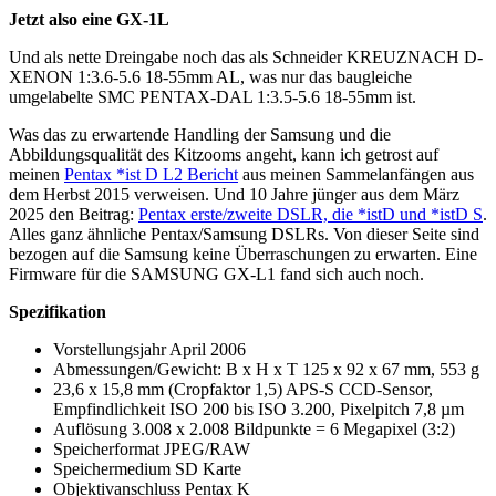
Jetzt also eine GX-1L
Und als nette Dreingabe noch das als Schneider KREUZNACH D-
XENON 1:3.6-5.6 18-55mm AL, was nur das baugleiche
umgelabelte SMC PENTAX-DAL 1:3.5-5.6 18-55mm ist.
Was das zu erwartende Handling der Samsung und die
Abbildungsqualität des Kitzooms angeht, kann ich getrost auf
meinen
Pentax *ist D L2 Bericht
aus meinen Sammelanfängen aus
dem Herbst 2015 verweisen. Und 10 Jahre jünger aus dem März
2025 den Beitrag:
Pentax erste/zweite DSLR, die *istD und *istD S
.
Alles ganz ähnliche Pentax/Samsung DSLRs. Von dieser Seite sind
bezogen auf die Samsung keine Überraschungen zu erwarten. Eine
Firmware für die SAMSUNG GX-L1 fand sich auch noch.
Spezifikation
Vorstellungsjahr April 2006
Abmessungen/Gewicht: B x H x T 125 x 92 x 67 mm, 553 g
23,6 x 15,8 mm (Cropfaktor 1,5) APS-S CCD-Sensor,
Empfindlichkeit ISO 200 bis ISO 3.200, Pixelpitch 7,8 µm
Auflösung 3.008 x 2.008 Bildpunkte = 6 Megapixel (3:2)
Speicherformat JPEG/RAW
Speichermedium SD Karte
Objektivanschluss Pentax K