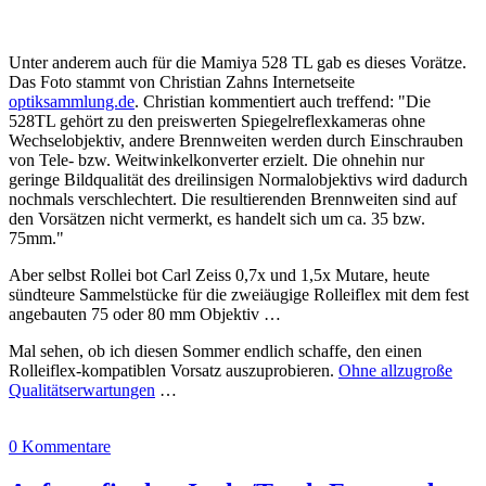
Unter anderem auch für die Mamiya 528 TL gab es dieses Vorätze.
Das Foto stammt von Christian Zahns Internetseite
optiksammlung.de
. Christian kommentiert auch treffend: "Die
528TL gehört zu den preiswerten Spiegelreflexkameras ohne
Wechselobjektiv, andere Brennweiten werden durch Einschrauben
von Tele- bzw. Weitwinkelkonverter erzielt. Die ohnehin nur
geringe Bildqualität des dreilinsigen Normalobjektivs wird dadurch
nochmals verschlechtert. Die resultierenden Brennweiten sind auf
den Vorsätzen nicht vermerkt, es handelt sich um ca. 35 bzw.
75mm."
Aber selbst Rollei bot Carl Zeiss 0,7x und 1,5x Mutare, heute
sündteure Sammelstücke für die zweiäugige Rolleiflex mit dem fest
angebauten 75 oder 80 mm Objektiv …
Mal sehen, ob ich diesen Sommer endlich schaffe, den einen
Rolleiflex-kompatiblen Vorsatz auszuprobieren.
Ohne allzugroße
Qualitätserwartungen
…
0 Kommentare