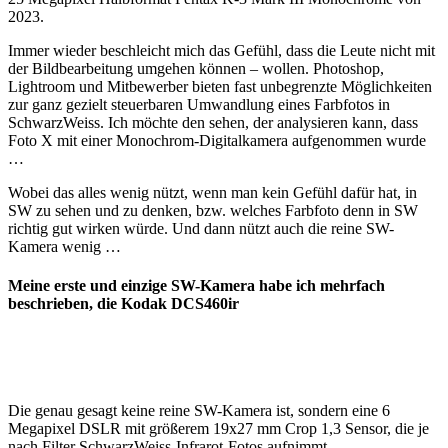
2023.
Immer wieder beschleicht mich das Gefühl, dass die Leute nicht mit
der Bildbearbeitung umgehen können – wollen. Photoshop,
Lightroom und Mitbewerber bieten fast unbegrenzte Möglichkeiten
zur ganz gezielt steuerbaren Umwandlung eines Farbfotos in
SchwarzWeiss. Ich möchte den sehen, der analysieren kann, dass
Foto X mit einer Monochrom-Digitalkamera aufgenommen wurde
…
Wobei das alles wenig nützt, wenn man kein Gefühl dafür hat, in
SW zu sehen und zu denken, bzw. welches Farbfoto denn in SW
richtig gut wirken würde. Und dann nützt auch die reine SW-
Kamera wenig …
Meine erste und einzige SW-Kamera habe ich mehrfach
beschrieben, die Kodak DCS460ir
Die genau gesagt keine reine SW-Kamera ist, sondern eine 6
Megapixel DSLR mit größerem 19x27 mm Crop 1,3 Sensor, die je
nach Filter SchwarzWeiss-Infrarot-Fotos aufnimmt.