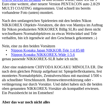
Euro eine weitere, aber neuere Version PENTACON auto 2.8/29
MULTI COATING mitgenommen. Und schnell ins bereits
vorhandene Foto (unten) montiert.
Nach den umfangreichen Spielereien mit den beiden Nikon
NIKKOREX Objektiv-Vorsätzen, die den von Mamiya im Auftrag
für Nikon produzierten NIKKOREX Billig SLRs und ihren nicht
wechselbaren Normalobjektiven zu etwas Weitwinkel und Tele
verhalfen, bin ich irgendwie auf den Geschmack gekommen ;-)
Nein, eine zu den beiden Vorsätzen
•
Nippon Kogaku Japan NIKKOR-Tele 1:4 85/48
•
Nippon Kogaku NIKKOREX-Wide 1:5.6
genau passende NIKKOREX-SLR habe ich nicht.
Aber eine reaktivierte CHIYODA KOGAKU MINOLTA ER. Die
nach dem gleichen Prinzip aufgebaut ist: Spiegelreflexkamera, fest
montiertes Normalobjektiv, Zentralverschluss mit maximal 1/500 s
als schnellster Verschlusszeit. Brennweitenverkürzung oder -
verlängerung nur durch Vorsätze. Und dabei haben sich die beiden
oben genannten NIKKOREX-Vorsätze als kompatibel erwiesen.
Ein Praxisbericht ist im Entstehen!
Aber das war noch nicht alles