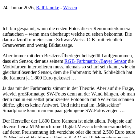
24. Januar 2026,
Ralf Jannke
-
Wissen
Ich bin gespannt, wann die ersten Fotos dieser Renommierkamera
auftauchen – wenn man überhaupt welche zu sehen bekommt. Die
dann allzuoft nur eins sind: SchwarzWeiss. O.K. mit reichlich
Grauwerten und wenig Bildaussage.
Aber immer mit dem Besitzer-Überlegenheitsgefühl aufgenommen,
dass ein Sensor, der aus seinem
RGB-Farbmatrix-/Bayer Sensor
die
Motivfarben interpolieren muss, niemals so scharf sein kann, wie ein
gleichauflösender Sensor, dem die Farbmatrix fehlt. Schließlich hat
die Kamera ja 1.800 Euro gekostet …
Ja das mit der Farbmatrix stimmt in der Theorie. Aber auf die Frage,
wieviel großformatige SW-Fotos denn an der Wand hängen, ob man
denn mal in ein selbst produziertes Fotobuch mit SW-Fotos schauen
dürfte, gibt es keine Antwort. Und nicht mal im „Mäusekino“
Smartphone kann man ein paar gelungene SW-Fotos zeigen …
Der Hersteller der 1.800 Euro Kamera ist nicht allein. Folgt sie auf
diverse Leica M Monochrome Digital-Messsucherkameramodelle,
auf deren Preisnennung ich verzichte oder die rund 2.500 Euro teure
25 Megapixel Halbformat Pentax K-3 Mark III Monochrome von