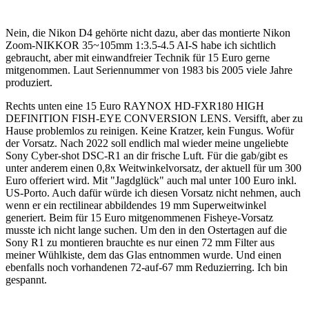
Nein, die Nikon D4 gehörte nicht dazu, aber das montierte Nikon
Zoom-NIKKOR 35~105mm 1:3.5-4.5 AI-S habe ich sichtlich
gebraucht, aber mit einwandfreier Technik für 15 Euro gerne
mitgenommen. Laut Seriennummer von 1983 bis 2005 viele Jahre
produziert.
Rechts unten eine 15 Euro RAYNOX HD-FXR180 HIGH
DEFINITION FISH-EYE CONVERSION LENS. Versifft, aber zu
Hause problemlos zu reinigen. Keine Kratzer, kein Fungus. Wofür
der Vorsatz. Nach 2022 soll endlich mal wieder meine ungeliebte
Sony Cyber-shot DSC-R1 an dir frische Luft. Für die gab/gibt es
unter anderem einen 0,8x Weitwinkelvorsatz, der aktuell für um 300
Euro offeriert wird. Mit "Jagdglück" auch mal unter 100 Euro inkl.
US-Porto. Auch dafür würde ich diesen Vorsatz nicht nehmen, auch
wenn er ein rectilinear abbildendes 19 mm Superweitwinkel
generiert. Beim für 15 Euro mitgenommenen Fisheye-Vorsatz
musste ich nicht lange suchen. Um den in den Ostertagen auf die
Sony R1 zu montieren brauchte es nur einen 72 mm Filter aus
meiner Wühlkiste, dem das Glas entnommen wurde. Und einen
ebenfalls noch vorhandenen 72-auf-67 mm Reduzierring. Ich bin
gespannt.