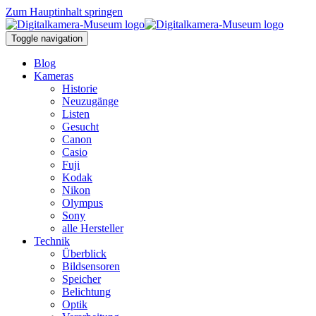
Zum Hauptinhalt springen
Toggle navigation
Blog
Kameras
Historie
Neuzugänge
Listen
Gesucht
Canon
Casio
Fuji
Kodak
Nikon
Olympus
Sony
alle Hersteller
Technik
Überblick
Bildsensoren
Speicher
Belichtung
Optik