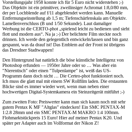
Vorstellungsjahr 1958 konnte ich für 5 Euro nicht widerstehen ;-)
Das Objektiv ist ein primitiver, zweilinsiger Achromat 1:8,0/80 mm,
der per Lochblende auf f/11 abgeblendet werden kann. Manuelle
Entfernungseinstellung ab 1,5 m; Tiefenschärfenskala am Objektiv.
Lamellenverschluss (B und 1/50 Sekunde). Laut damaliger
Werbung ist die CERTO-phot „spielend leicht zu bedienen und sieht
flott und modern aus“. Na ja ;-) Der belichtete Film steckte noch
drinnen. Ich werde den gelegentlich entwickeln/lassen und bin ganz
gespannt, was da drauf ist! Das Emblem auf der Front ist übrigens
das Dresdner Stadtwappen!
Den Hintergrund hat natürlich die böse künstliche Intelligenz von
Photoshop erfunden — 1950er Jahre oder so … Was aber ein
"Nierentisch" oder einen "Tulpenlampe" ist, weiß das US-
Programm dann doch nicht … Die Certeo-phot funktioniert noch.
Ich muss die glatt mal mit einem SW Rollfilm laden. Die erstaunten
Blicke sind es immer wieder wert, wenn man neben einer
hochwertigen Digital-Systemkamera ein Steinzeitgerät mitführt ;-)
Zum zweiten Foto: Preiswerter kann man sich kaum noch mit sehr
gutem Pentax K MF "Altglas" eindecken! Ein SMC PENTAX-M
1:2.8 28mm und ein SMC PENTAX-M MAKRO 1:4 100mm.
Flohmarktstückpreis 15 Euro! Hier auf meiner Pentax K20. Und
später per Adapter auch im Vollformat der Nikon Z!