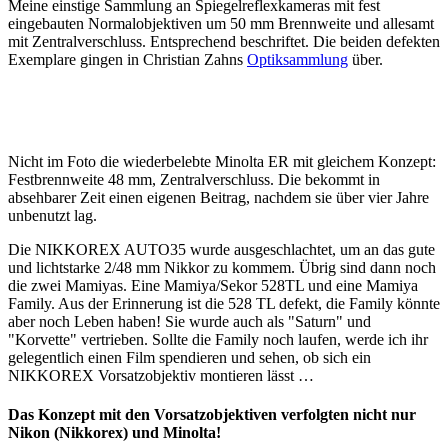
Meine einstige Sammlung an Spiegelreflexkameras mit fest
eingebauten Normalobjektiven um 50 mm Brennweite und allesamt
mit Zentralverschluss. Entsprechend beschriftet. Die beiden defekten
Exemplare gingen in Christian Zahns
Optiksammlung
über.
Nicht im Foto die wiederbelebte Minolta ER mit gleichem Konzept:
Festbrennweite 48 mm, Zentralverschluss. Die bekommt in
absehbarer Zeit einen eigenen Beitrag, nachdem sie über vier Jahre
unbenutzt lag.
Die NIKKOREX AUTO35 wurde ausgeschlachtet, um an das gute
und lichtstarke 2/48 mm Nikkor zu kommem. Übrig sind dann noch
die zwei Mamiyas. Eine Mamiya/Sekor 528TL und eine Mamiya
Family. Aus der Erinnerung ist die 528 TL defekt, die Family könnte
aber noch Leben haben! Sie wurde auch als "Saturn" und
"Korvette" vertrieben. Sollte die Family noch laufen, werde ich ihr
gelegentlich einen Film spendieren und sehen, ob sich ein
NIKKOREX Vorsatzobjektiv montieren lässt …
Das Konzept mit den Vorsatzobjektiven verfolgten nicht nur
Nikon (Nikkorex) und Minolta!