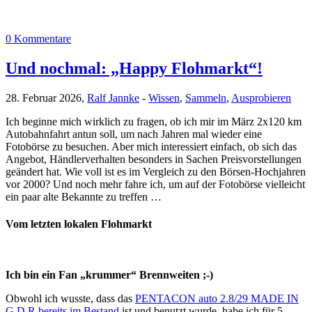
0 Kommentare
Und nochmal: „Happy Flohmarkt“!
28. Februar 2026,
Ralf Jannke
-
Wissen
,
Sammeln
,
Ausprobieren
Ich beginne mich wirklich zu fragen, ob ich mir im März 2x120 km
Autobahnfahrt antun soll, um nach Jahren mal wieder eine
Fotobörse zu besuchen. Aber mich interessiert einfach, ob sich das
Angebot, Händlerverhalten besonders in Sachen Preisvorstellungen
geändert hat. Wie voll ist es im Vergleich zu den Börsen-Hochjahren
vor 2000? Und noch mehr fahre ich, um auf der Fotobörse vielleicht
ein paar alte Bekannte zu treffen …
Vom letzten lokalen Flohmarkt
Ich bin ein Fan „krummer“ Brennweiten ;-)
Obwohl ich wusste, dass das
PENTACON auto 2.8/29 MADE IN
G.D.R bereits im Bestand
ist und benutzt wurde, habe ich für 5