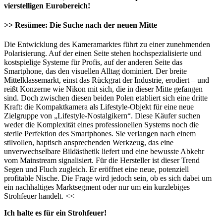
vierstelligen Eurobereich!
>> Resümee: Die Suche nach der neuen Mitte
Die Entwicklung des Kameramarktes führt zu einer zunehmenden
Polarisierung. Auf der einen Seite stehen hochspezialisierte und
kostspielige Systeme für Profis, auf der anderen Seite das
Smartphone, das den visuellen Alltag dominiert. Der breite
Mittelklassemarkt, einst das Rückgrat der Industrie, erodiert – und
reißt Konzerne wie Nikon mit sich, die in dieser Mitte gefangen
sind. Doch zwischen diesen beiden Polen etabliert sich eine dritte
Kraft: die Kompaktkamera als Lifestyle-Objekt für eine neue
Zielgruppe von „Lifestyle-Nostalgikern“. Diese Käufer suchen
weder die Komplexität eines professionellen Systems noch die
sterile Perfektion des Smartphones. Sie verlangen nach einem
stilvollen, haptisch ansprechenden Werkzeug, das eine
unverwechselbare Bildästhetik liefert und eine bewusste Abkehr
vom Mainstream signalisiert. Für die Hersteller ist dieser Trend
Segen und Fluch zugleich. Er eröffnet eine neue, potenziell
profitable Nische. Die Frage wird jedoch sein, ob es sich dabei um
ein nachhaltiges Marktsegment oder nur um ein kurzlebiges
Strohfeuer handelt. <<
Ich halte es für ein Strohfeuer!