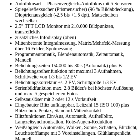
Autofokusart Phasenvergleich-Autofokus mit 5 Sensoren
Spiegelreflexsucher (Prismensucher) (96 % Bildabdeckung),
Dioptrienausgleich (-2,5 bis +1,5 dpt), Mattscheiben
wechselbar
2,5" TFT LCD Monitor mit 210.000 Bildpunkten,
transreflektiv
zusätzliches Infodisplay (oben)
Mittenbetonte Integralmessung, Matrix/Mehrfeld-Messung
über 16 Felder, Spotmessung
Programmautomatik, Blendenautomatik, Zeitautomatik,
Manuell
Belichtungszeiten 1/4.000 bis 30 s (Automatik) plus B
Belichtungsreihenfunktion mit maximal 3 Aufnahmen,
Schrittweite von 1/3 bis 1/2 EV
Belichtungskorrektur +/- 2 EV, Schrittgröße 1/3 EV
Serienbildfunktion max. 2,8 Bilder/s bei höchster Auflösung
und max. 5 gespeicherten Fotos
Selbstauslöser mit 2 oder 12 s Vorlaufzeit
Eingebauter Blitz aufklappbar, Leitzahl 15 (ISO 100) plus
Blitzschuh: Pentax, Standard-Mittenkontakt
Blitzfunktionen Ein/Aus, Automatik, Aufhellblitz,
Langzeitsynchronisation, Rote-Augen-Reduktion
Weißabgleich Automatik, Wolken, Sonne, Schatten, Blitzlicht,
Leuchtstofflampe mit 3 Voreinstellungen, Glühlampenlicht,
Manuell