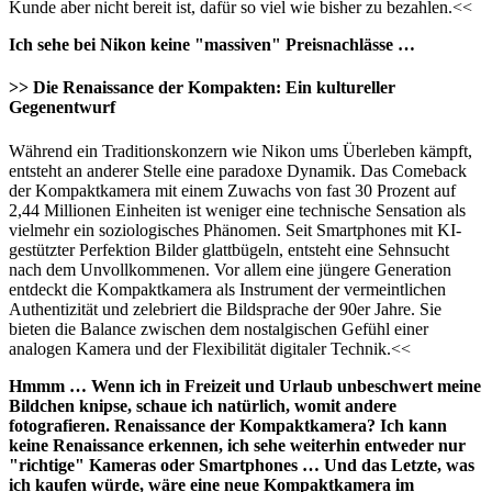
Kunde aber nicht bereit ist, dafür so viel wie bisher zu bezahlen.<<
Ich sehe bei Nikon keine "massiven" Preisnachlässe …
>> Die Renaissance der Kompakten: Ein kultureller
Gegenentwurf
Während ein Traditionskonzern wie Nikon ums Überleben kämpft,
entsteht an anderer Stelle eine paradoxe Dynamik. Das Comeback
der Kompaktkamera mit einem Zuwachs von fast 30 Prozent auf
2,44 Millionen Einheiten ist weniger eine technische Sensation als
vielmehr ein soziologisches Phänomen. Seit Smartphones mit KI-
gestützter Perfektion Bilder glattbügeln, entsteht eine Sehnsucht
nach dem Unvollkommenen. Vor allem eine jüngere Generation
entdeckt die Kompaktkamera als Instrument der vermeintlichen
Authentizität und zelebriert die Bildsprache der 90er Jahre. Sie
bieten die Balance zwischen dem nostalgischen Gefühl einer
analogen Kamera und der Flexibilität digitaler Technik.<<
Hmmm … Wenn ich in Freizeit und Urlaub unbeschwert meine
Bildchen knipse, schaue ich natürlich, womit andere
fotografieren. Renaissance der Kompaktkamera? Ich kann
keine Renaissance erkennen, ich sehe weiterhin entweder nur
"richtige" Kameras oder Smartphones … Und das Letzte, was
ich kaufen würde, wäre eine neue Kompaktkamera im