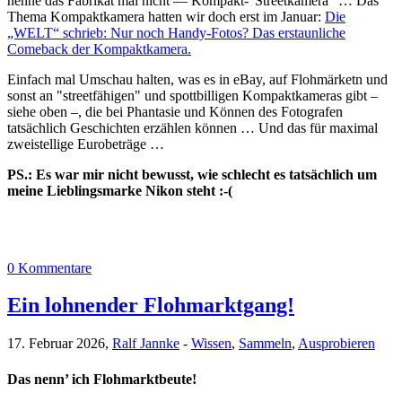
nenne das Fabrikat mal nicht — Kompakt-"Streetkamera" … Das
Thema Kompaktkamera hatten wir doch erst im Januar:
Die
„WELT“ schrieb: Nur noch Handy-Fotos? Das erstaunliche
Comeback der Kompaktkamera.
Einfach mal Umschau halten, was es in eBay, auf Flohmärketn und
sonst an "streetfähigen" und spottbilligen Kompaktkameras gibt –
siehe oben –, die bei Phantasie und Können des Fotografen
tatsächlich Geschichten erzählen können … Und das für maximal
zweistellige Eurobeträge …
PS.: Es war mir nicht bewusst, wie schlecht es tatsächlich um
meine Lieblingsmarke Nikon steht :-(
0 Kommentare
Ein lohnender Flohmarktgang!
17. Februar 2026,
Ralf Jannke
-
Wissen
,
Sammeln
,
Ausprobieren
Das nenn’ ich Flohmarktbeute!