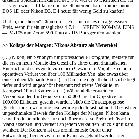
— sagen wir — 10 Jahren finanziell unerreichbare Traum Canon
EOS 1D oder Nikon D3, D4 heute für wenig Geld zu kaufen!
Und ja, die "bösen" Chinesen … Für mich ist es ein aggressiver
Preis, wenn für ein unsägliches 4-7,1 — SIEBEN-KOMMA-EINS
— 24-105 mm Zoom 599 Euro als UVP ausgerufen werden!
>> Kollaps der Margen: Nikons Absturz als Menetekel
(…) Nikon, ein Synonym für professionelle Fotografie, meldete für
die ersten neun Monate des Geschäftsjahres einen dramatischen
Einbruch und schwenkte von einem Gewinn im Vorjahr zu einem
operativen Verlust von über 100 Milliarden Yen, also etwas über
einer halben Milliarde Euro. (…) Doch die eigentliche Ursache liegt
tiefer und wird ungeschönt benannt: reduzierte Verkäufe im
Kerngeschäft mit Kameras. (…) Während die erwarteten
Verkaufszahlen für Gehäuse um 50.000 und für Objektive um
100.000 Einheiten gesenkt wurden, blieb die Umsatzprognose
gleich – die Gewinnprognose wurde jedoch fast halbiert. Dies ist der
ungeschminkte Beweis für den Kollaps der Margen. Nikon kann
seine Produkte offenbar nur noch über massive Preisnachlässe im
Markt absetzen und verdient an jedem verkauften Stück signifikant
weniger. Der Konzern ist das prominenteste Opfer einer
Entwicklung, bei der zwar mehr Kameras gekauft werden, der