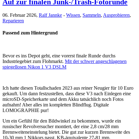
Auf zur finalen Junk-/Trash-Fotorunde
06. Februar 2026,
Ralf Jannke
-
Wissen
,
Sammeln
,
Ausprobieren
,
Reparieren
Passend zum Hintergrund
Bevor es ins Depot geht, eine vorerst finale Runde durchs
Industriegebiet zum Flohmarkt.
Mit der schwer angeschlagenen
spiegellosen Nikon 1 V3 DSLM
Ich hatte diesen Totallschaden 2023 aus reiner Neugier für 10 Euro
gekauft. Um dann festzustellen, dass diese V3 nach Einlegen eine
microSD-Speicherkarte und dem Akku tatsächlich noch Fotos
aufnahm! Aber alles im kompletten Blindflug. Digitale
LOMOGRAPHIE pur!
Um ein Gefühl für den Bildwinkel zu bekommen, wurde ein
russischer Revolversucher montiert, der eine 2,8 cm/28 mm
Brennweiteneinstelung bietet. Die gut zur kurzen Brennweite des
10-30 mm 1 Nikkors passt. KB-äquivalente 27-81 mm.