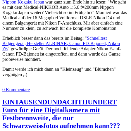
Nippon Kogaku Japan
war ganz zum Ende hin zu lesen: "Wie geht
es mit dem Medical-NIKKOR Auto 1:5.6 f=200mm Nippon
Kogaku Japan weiter? Vielleicht so im Frühjahr?" Montiert war das
Medical auf der 16 Megapixel Vollformat DSLR Nikon D4 und
einem Balgengerät mit Nikon F-Anschluss. Mir aber einfach eine
Nummer zu klein, zu schwach für die komplette Kombination.
Erheblich besser dann das bereits im Beitag: "
Schnelltest
Balgengerät, Hersteller ALBINAR, Canon FD-Bajonett, Nikon
Z6
" gewürdigte Gerät. Der noch fehlende Adapter Nikon F-auf-
Canon FD-Bajonett ist eingetroffen, und dann wurde das Ganze
probeweise montiert.
Damit werde ich mich dann an "Kleinzeug" und "Blümchen"
vergnügen ;-)
0 Kommentare
EINTAUSENDUNDACHTHUNDERT
Euro für eine Digitalkamera mit
Festbrennweite, die nur
Schwarzweissfotos aufnehmen kann???