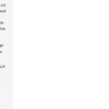
 ich
band
nds
 Das
 MP
nn
sch
,
-