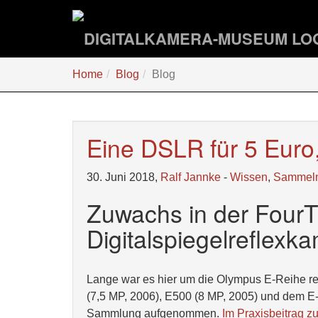
Zum
Hauptinhalt
springen
Sie
Home
Blog
Blog
sind
hier:
Eine DSLR für 5 Euro
30. Juni 2018,
Ralf Jannke
-
Wissen
,
Sammel
Zuwachs in der FourT
Digitalspiegelreflexk
Lange war es hier um die Olympus E-Reihe re
(7,5 MP, 2006), E500 (8 MP, 2005) und dem E-1
Sammlung aufgenommen.
Im Praxisbeitrag z