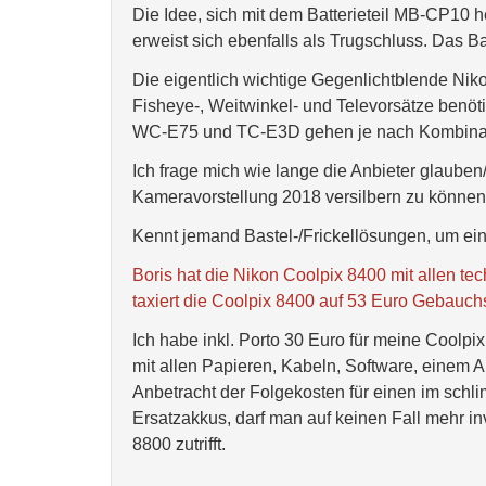
Die Idee, sich mit dem Batterieteil MB-CP10 
erweist sich ebenfalls als Trugschluss. Das 
Die eigentlich wichtige Gegenlichtblende Ni
Fisheye-, Weitwinkel- und Televorsätze benö
WC-E75 und TC-E3D gehen je nach Kombinati
Ich frage mich wie lange die Anbieter glaube
Kameravorstellung 2018 versilbern zu können
Kennt jemand Bastel-/Frickellösungen, um e
Boris hat die Nikon Coolpix 8400 mit allen tec
taxiert die Coolpix 8400 auf 53 Euro Gebauc
Ich habe inkl. Porto 30 Euro für meine Coolpi
mit allen Papieren, Kabeln, Software, einem 
Anbetracht der Folgekosten für einen im schl
Ersatzakkus, darf man auf keinen Fall mehr i
8800 zutrifft.