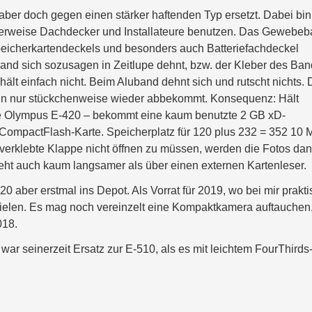
aber doch gegen einen stärker haftenden Typ ersetzt. Dabei bin
erweise Dachdecker und Installateure benutzen. Das Gewebe
Speicherkartendeckels und besonders auch Batteriefachdeckel
and sich sozusagen in Zeitlupe dehnt, bzw. der Kleber des Ba
ält einfach nicht. Beim Aluband dehnt sich und rutscht nichts.
nen nur stückchenweise wieder abbekommt. Konsequenz: Hält
die Olympus E-420 – bekommt eine kaum benutzte 2 GB xD-
 CompactFlash-Karte. Speicherplatz für 120 plus 232 = 352 10
erklebte Klappe nicht öffnen zu müssen, werden die Fotos da
eht auch kaum langsamer als über einen externen Kartenleser.
0 aber erstmal ins Depot. Als Vorrat für 2019, wo bei mir prakti
ielen. Es mag noch vereinzelt eine Kompaktkamera auftauchen
018.
war seinerzeit Ersatz zur E-510, als es mit leichtem FourThirds