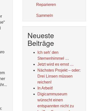
Reparieren
Sammeln
er
se“
l
Neueste
Beiträge
uro
Ich seh' den
Sternenhimmel …
Jetzt wird es ernst …
Nächstes Projekt – oder:
dem
Drei Linsen müssen
her
reichen!
r...
In Arbeit!
Digicammuseum
wünscht einen
entspannten nicht zu
n: