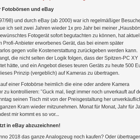
der Fotobörsen und eBay
97/98) und durch eBay (ab 2000) war ich regelmäßiger Besuch
e ich seit zwei Jahren wieder 1x pro Jahr bei meiner „Hausbör
 gewünschtes Fotogerät sofort begutachten zu können, hat aktuel
 Profi-Anbieter erworbenes Gerät, das bei einem später
arlos gegen volle Kostenerstattung zurückgeben werden kann.
ngt, die nicht selten der Logik folgen, dass der Spitzen-PC XY
et hätte, und ein Angebot dieses teuren Geräts zu heute 500 E
eses Prinzip (vergeblich) auf Kameras zu übertragen.
 auf einer Fotobörse heimlich die eine oder andere Kamera
r zu kontrollieren: "Guck mal, liegt immer noch unverkauft auf 
nntag seinen Tisch mit von der Preisgestaltung her unverkäuflic
ganzen Kram wieder mitzunehmen. Monat für Monat, Jahr für Jah
dest mir kommt es so vor...
etzt in eBay abzuzeichnen!
anno 2018 das ganze Analogzeug noch kaufen? Oder übertrage