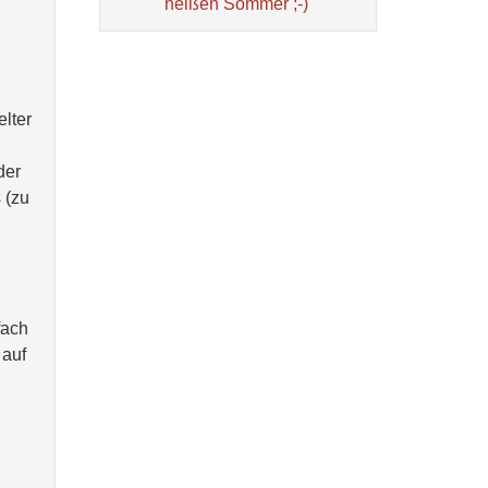
heißen Sommer ;-)
elter
der
 (zu
fach
 auf