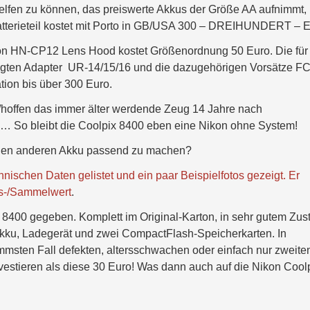
helfen zu können, das preiswerte Akkus der Größe AA aufnimmt,
Batterieteil kostet mit Porto in GB/USA 300 – DREIHUNDERT – E
kon HN-CP12 Lens Hood kostet Größenordnung 50 Euro. Die für
tigten Adapter UR-14/15/16 und die dazugehörigen Vorsätze FC
on bis über 300 Euro.
n/hoffen das immer älter werdende Zeug 14 Jahre nach
… So bleibt die Coolpix 8400 eben eine Nikon ohne System!
inen anderen Akku passend zu machen?
hnischen Daten gelistet und ein paar Beispielfotos gezeigt. Er
hs-/Sammelwert
.
x 8400 gegeben. Komplett im Original-Karton, in sehr gutem Zus
Akku, Ladegerät und zwei CompactFlash-Speicherkarten. In
immsten Fall defekten, altersschwachen oder einfach nur zweite
nvestieren als diese 30 Euro! Was dann auch auf die Nikon Cool