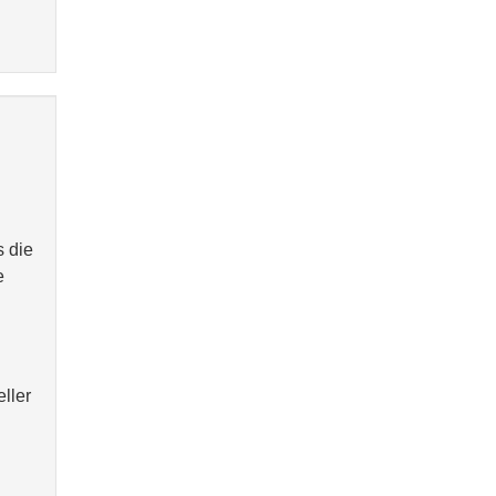
s die
e
ller