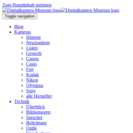
Zum Hauptinhalt springen
Toggle navigation
Blog
Kameras
Historie
Neuzugänge
Listen
Gesucht
Canon
Casio
Fuji
Kodak
Nikon
Olympus
Sony
alle Hersteller
Technik
Überblick
Bildsensoren
Speicher
Belichtung
Optik