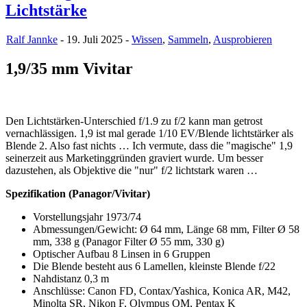
Lichtstärke
Ralf Jannke
- 19. Juli 2025 -
Wissen
,
Sammeln
,
Ausprobieren
1,9/35 mm Vivitar
Den Lichtstärken-Unterschied f/1.9 zu f/2 kann man getrost
vernachlässigen. 1,9 ist mal gerade 1/10 EV/Blende lichtstärker als
Blende 2. Also fast nichts … Ich vermute, dass die "magische" 1,9
seinerzeit aus Marketinggründen graviert wurde. Um besser
dazustehen, als Objektive die "nur" f/2 lichtstark waren …
Spezifikation (Panagor/Vivitar)
Vorstellungsjahr 1973/74
Abmessungen/Gewicht: Ø 64 mm, Länge 68 mm, Filter Ø 58
mm, 338 g (Panagor Filter Ø 55 mm, 330 g)
Optischer Aufbau 8 Linsen in 6 Gruppen
Die Blende besteht aus 6 Lamellen, kleinste Blende f/22
Nahdistanz 0,3 m
Anschlüsse: Canon FD, Contax/Yashica, Konica AR, M42,
Minolta SR, Nikon F, Olympus OM, Pentax K