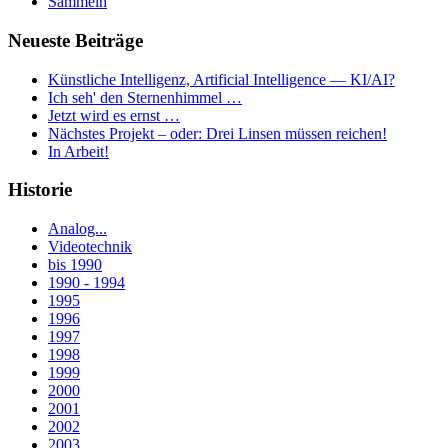
Sammeln
Neueste Beiträge
Künstliche Intelligenz, Artificial Intelligence — KI/AI?
Ich seh' den Sternenhimmel …
Jetzt wird es ernst …
Nächstes Projekt – oder: Drei Linsen müssen reichen!
In Arbeit!
Historie
Analog...
Videotechnik
bis 1990
1990 - 1994
1995
1996
1997
1998
1999
2000
2001
2002
2003