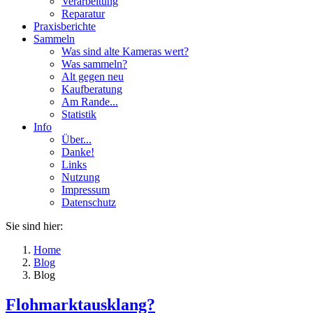
Verarbeitung
Reparatur
Praxisberichte
Sammeln
Was sind alte Kameras wert?
Was sammeln?
Alt gegen neu
Kaufberatung
Am Rande...
Statistik
Info
Über...
Danke!
Links
Nutzung
Impressum
Datenschutz
Sie sind hier:
Home
Blog
Blog
Flohmarktausklang?