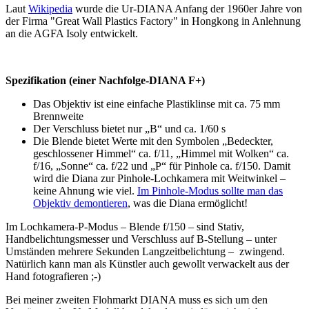
Laut
Wikipedia
wurde die Ur-DIANA Anfang der 1960er Jahre von
der Firma "Great Wall Plastics Factory" in Hongkong in Anlehnung
an die AGFA Isoly entwickelt.
Spezifikation (einer Nachfolge-DIANA F+)
Das Objektiv ist eine einfache Plastiklinse mit ca. 75 mm
Brennweite
Der Verschluss bietet nur „B“ und ca. 1/60 s
Die Blende bietet Werte mit den Symbolen „Bedeckter,
geschlossener Himmel“ ca. f/11, „Himmel mit Wolken“ ca.
f/16, „Sonne“ ca. f/22 und „P“ für Pinhole ca. f/150. Damit
wird die Diana zur Pinhole-Lochkamera mit Weitwinkel –
keine Ahnung wie viel.
Im Pinhole-Modus sollte man das
Objektiv demontieren
, was die Diana ermöglicht!
Im Lochkamera-P-Modus – Blende f/150 – sind Stativ,
Handbelichtungsmesser und Verschluss auf B-Stellung – unter
Umständen mehrere Sekunden Langzeitbelichtung – zwingend.
Natürlich kann man als Künstler auch gewollt verwackelt aus der
Hand fotografieren ;-)
Bei meiner zweiten Flohmarkt DIANA muss es sich um den