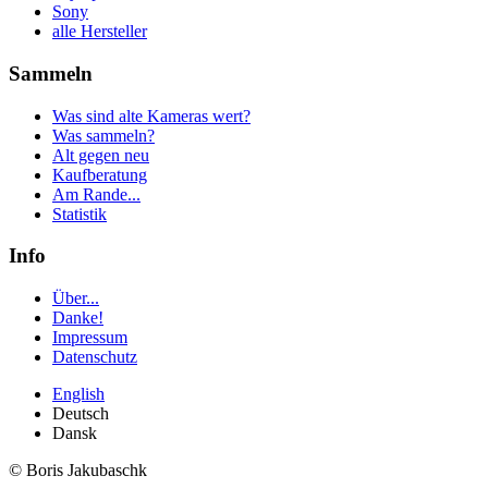
Sony
alle Hersteller
Sammeln
Was sind alte Kameras wert?
Was sammeln?
Alt gegen neu
Kaufberatung
Am Rande...
Statistik
Info
Über...
Danke!
Impressum
Datenschutz
English
Deutsch
Dansk
© Boris Jakubaschk