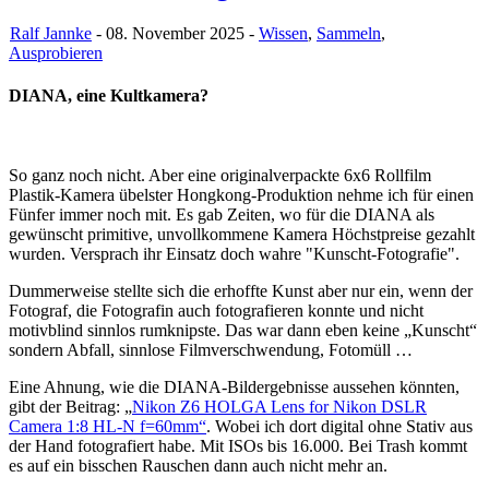
Ralf Jannke
- 08. November 2025 -
Wissen
,
Sammeln
,
Ausprobieren
DIANA, eine Kultkamera?
So ganz noch nicht. Aber eine originalverpackte 6x6 Rollfilm
Plastik-Kamera übelster Hongkong-Produktion nehme ich für einen
Fünfer immer noch mit. Es gab Zeiten, wo für die DIANA als
gewünscht primitive, unvollkommene Kamera Höchstpreise gezahlt
wurden. Versprach ihr Einsatz doch wahre "Kunscht-Fotografie".
Dummerweise stellte sich die erhoffte Kunst aber nur ein, wenn der
Fotograf, die Fotografin auch fotografieren konnte und nicht
motivblind sinnlos rumknipste. Das war dann eben keine „Kunscht“
sondern Abfall, sinnlose Filmverschwendung, Fotomüll …
Eine Ahnung, wie die DIANA-Bildergebnisse aussehen könnten,
gibt der Beitrag: „
Nikon Z6 HOLGA Lens for Nikon DSLR
Camera 1:8 HL-N f=60mm“
. Wobei ich dort digital ohne Stativ aus
der Hand fotografiert habe. Mit ISOs bis 16.000. Bei Trash kommt
es auf ein bisschen Rauschen dann auch nicht mehr an.