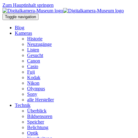
Zum Hauptinhalt springen
Toggle navigation
Blog
Kameras
Historie
Neuzugänge
Listen
Gesucht
Canon
Casio
Fuji
Kodak
Nikon
Olympus
Sony
alle Hersteller
Technik
Überblick
Bildsensoren
Speicher
Belichtung
Optik